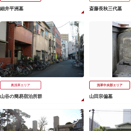
細井平洲墓
斎藤長秋三代墓
奥浅草エリア
浅草中央部エリア
山谷の簡易宿泊所群
山田宗偏墓