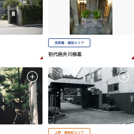
浅草橋・蔵前エリア
初代柄井川柳墓
上野・御徒町エリア