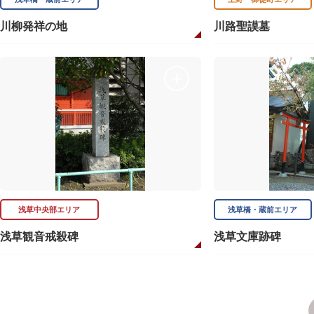
川柳発祥の地
川路聖謨墓
浅草中央部エリア
浅草橋・蔵前エリア
浅草観音戒殺碑
浅草文庫跡碑