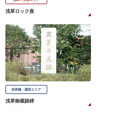
浅草ロック座
浅草橋・蔵前エリア
浅草御蔵跡碑