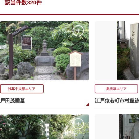
該当件数320件
浅草中央部エリア
奥浅草エリア
戸田茂睡墓
江戸猿若町市村座