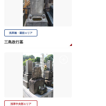
浅草橋・蔵前エリア
三島政行墓
浅草中央部エリア