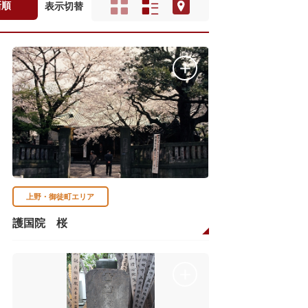
新順
表示切替
上野・御徒町エリア
護国院 桜