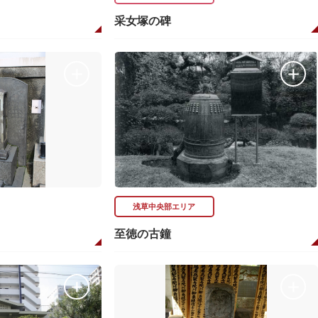
采女塚の碑
浅草中央部エリア
至徳の古鐘