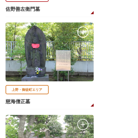
佐野善左衛門墓
上野・御徒町エリア
慈海僧正墓