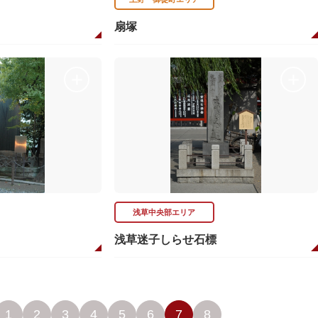
扇塚
浅草中央部エリア
浅草迷子しらせ石標
1
2
3
4
5
6
7
8