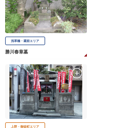
浅草橋・蔵前エリア
勝川春章墓
上野・御徒町エリア