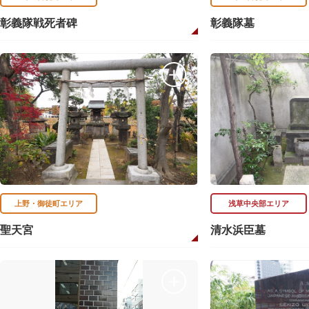
彰義隊戦死者碑
彰義隊墓
上野・御徒町エリア
浅草中央部エリア
聖天宮
清水浜臣墓