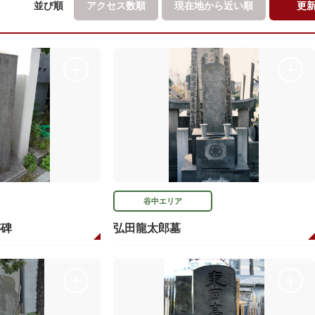
並び順
アクセス数順
現在地から
近い順
更
谷中エリア
跡碑
弘田龍太郎墓