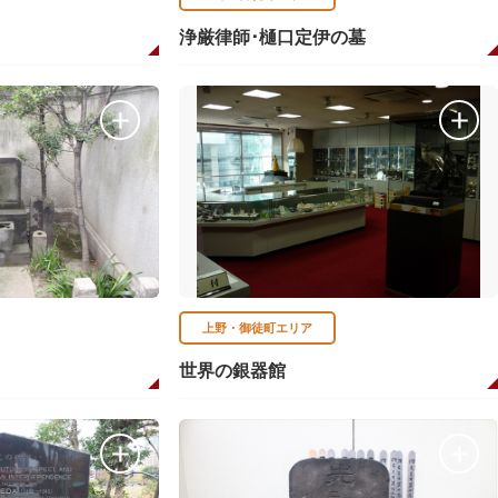
浄厳律師･樋口定伊の墓
上野・御徒町エリア
世界の銀器館