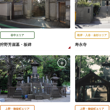
谷中エリア
根岸・入谷・金杉エリア
狩野芳崖墓・板碑
寿永寺
上野・御徒町エリア
上野・御徒町エリア