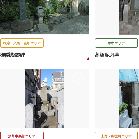
根岸・入谷・金杉エリア
谷中エリア
御隠殿跡碑
高橋泥舟墓
浅草中央部エリア
上野・御徒町エリア