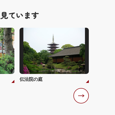
も見ています
伝法院の庭
法昌寺