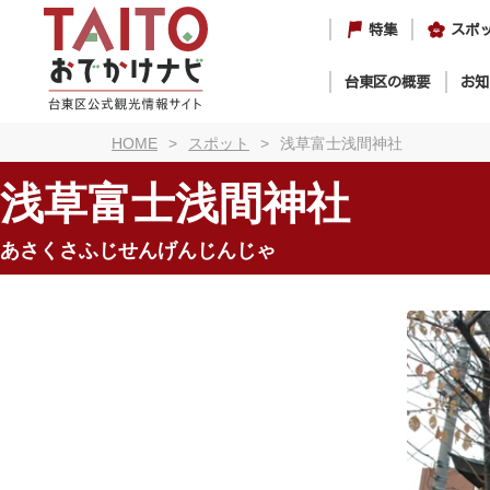
特集
スポ
台東区の概要
お知
HOME
スポット
浅草富士浅間神社
浅草富士浅間神社
あさくさふじせんげんじんじゃ