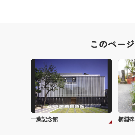
このページ
一葉記念館
櫛淵碑