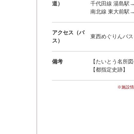
道）
千代田線 湯島駅→
南北線 東大前駅→
アクセス（バ
東西めぐりんバス
ス）
備考
【たいとう名所図
【都指定史跡】
※施設情