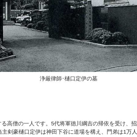
浄厳律師･樋口定伊の墓
する高僧の一人です。5代将軍徳川綱吉の帰依を受け、
当主剣豪樋口定伊は神田下谷に道場を構え、門弟は1万