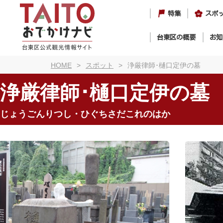
特集
スポ
台東区の概要
お知
HOME
スポット
浄厳律師･樋口定伊の墓
浄厳律師･樋口定伊の墓
じょうごんりつし・ひぐちさだこれのはか