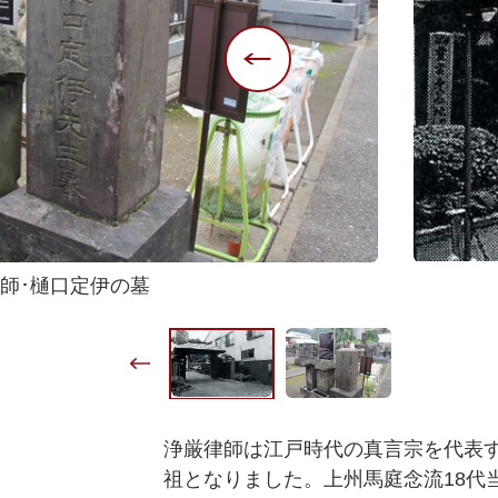
師･樋口定伊の墓
浄厳律師は江戸時代の真言宗を代表
祖となりました。上州馬庭念流18代