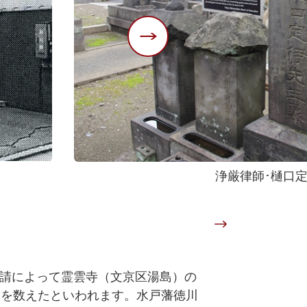
浄厳律師･樋口
招請によって霊雲寺（文京区湯島）の
人を数えたといわれます。水戸藩徳川