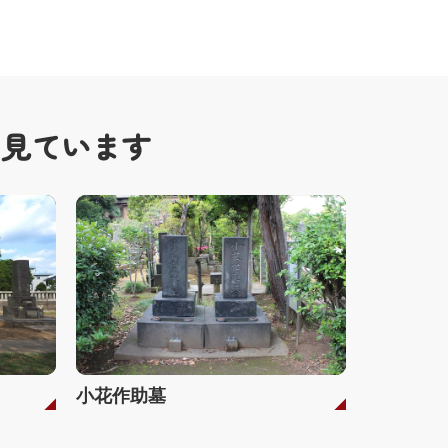
も見ています
小花作助墓