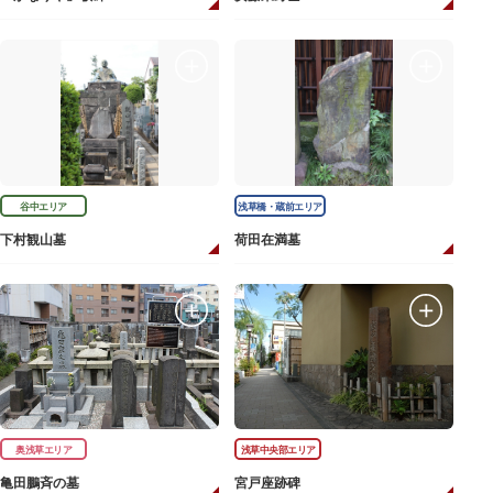
谷中エリア
浅草橋・蔵前エリア
下村観山墓
荷田在満墓
奥浅草エリア
浅草中央部エリア
亀田鵬斉の墓
宮戸座跡碑