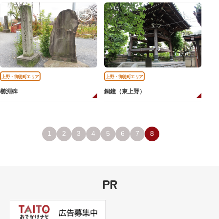
上野・御徒町エリア
上野・御徒町エリア
櫛淵碑
銅鐘（東上野）
1
2
3
4
5
6
7
8
PR