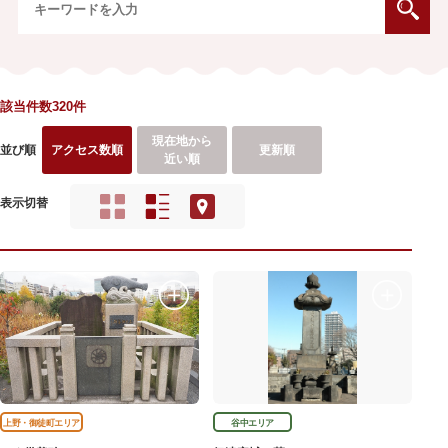
該当件数320件
現在地から
並び順
アクセス数順
更新順
近い順
表示切替
上野・御徒町エリア
谷中エリア