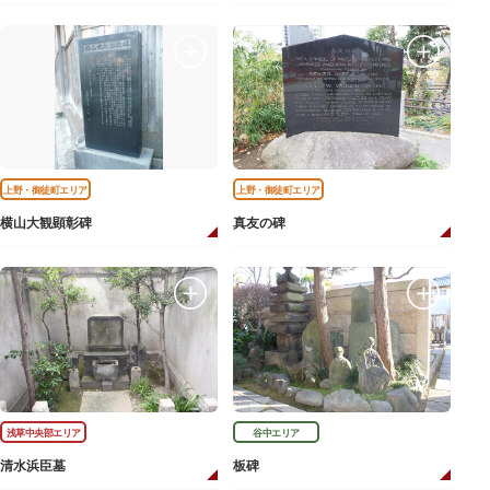
上野・御徒町エリア
上野・御徒町エリア
横山大観顕彰碑
真友の碑
浅草中央部エリア
谷中エリア
清水浜臣墓
板碑