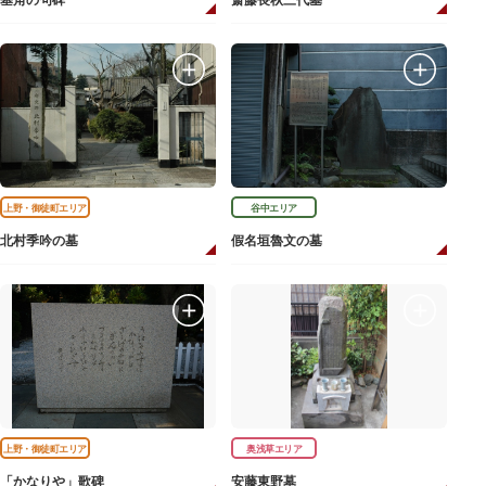
基角の句碑
斎藤長秋三代墓
上野・御徒町エリア
谷中エリア
北村季吟の墓
假名垣魯文の墓
上野・御徒町エリア
奥浅草エリア
「かなりや」歌碑
安藤東野墓