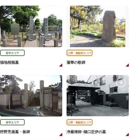
谷中エリア
上野・御徒町エリア
福地桜痴墓
蓮華の歌碑
谷中エリア
上野・御徒町エリア
狩野芳崖墓・板碑
浄厳律師･樋口定伊の墓