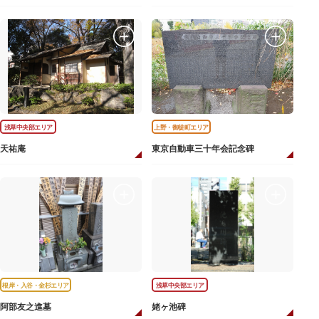
浅草中央部エリア
上野・御徒町エリア
天祐庵
東京自動車三十年会記念碑
根岸・入谷・金杉エリア
浅草中央部エリア
阿部友之進墓
姥ヶ池碑