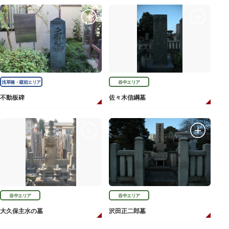
浅草橋・蔵前エリア
谷中エリア
不動板碑
佐々木信綱墓
谷中エリア
谷中エリア
大久保主水の墓
沢田正二郎墓