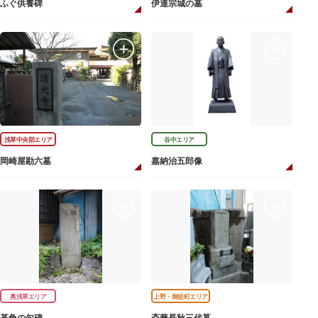
ふぐ供養碑
伊達宗城の墓
浅草中央部エリア
谷中エリア
岡崎屋勘六墓
嘉納治五郎像
奥浅草エリア
上野・御徒町エリア