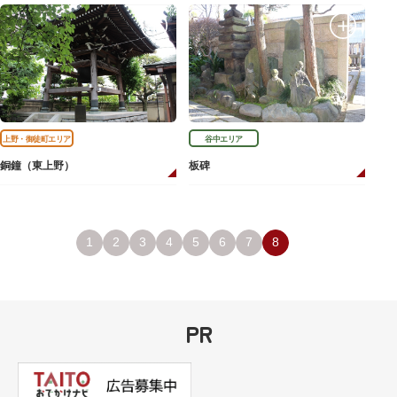
上野・御徒町エリア
谷中エリア
銅鐘（東上野）
板碑
1
2
3
4
5
6
7
8
PR