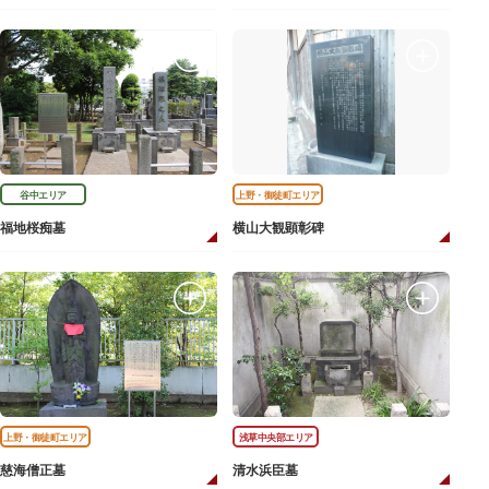
谷中エリア
上野・御徒町エリア
福地桜痴墓
横山大観顕彰碑
上野・御徒町エリア
浅草中央部エリア
慈海僧正墓
清水浜臣墓