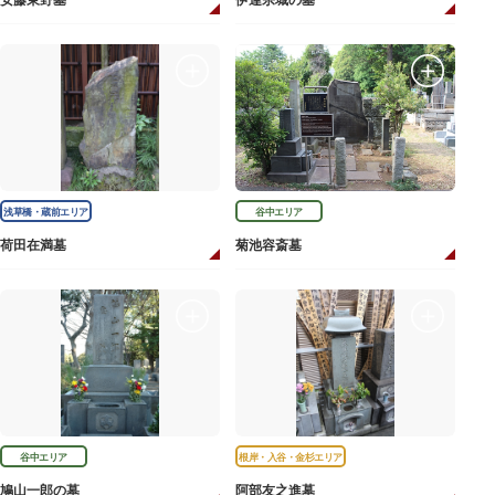
安藤東野墓
伊達宗城の墓
浅草橋・蔵前エリア
谷中エリア
荷田在満墓
菊池容斎墓
谷中エリア
根岸・入谷・金杉エリア
鳩山一郎の墓
阿部友之進墓