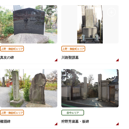
上野・御徒町エリア
上野・御徒町エリア
真友の碑
川路聖謨墓
上野・御徒町エリア
谷中エリア
櫛淵碑
狩野芳崖墓・板碑