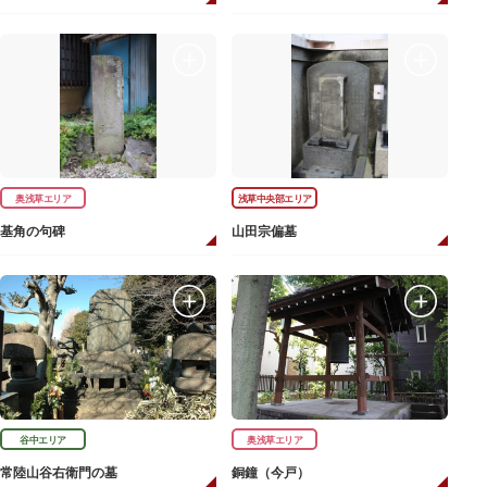
奥浅草エリア
浅草中央部エリア
基角の句碑
山田宗偏墓
谷中エリア
奥浅草エリア
常陸山谷右衛門の墓
銅鐘（今戸）