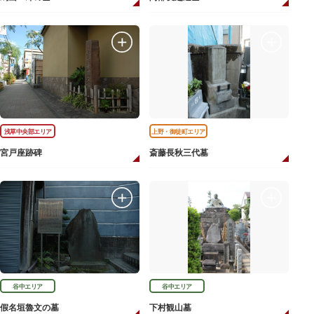
浅草中央部エリア
上野・御徒町エリア
宮戸座跡碑
斎藤長秋三代墓
谷中エリア
谷中エリア
假名垣魯文の墓
下村観山墓