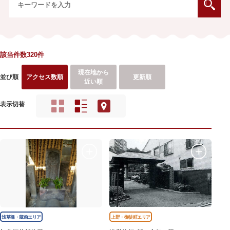
該当件数320件
現在地から
並び順
アクセス数順
更新順
近い順
表示切替
浅草橋・蔵前エリア
上野・御徒町エリア