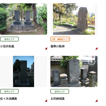
谷中エリア
上野・御徒町エリア
小花作助墓
蓮華の歌碑
谷中エリア
谷中エリア
佐々木信綱墓
太田錦城墓