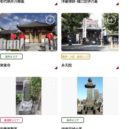
初代柄井川柳墓
浄厳律師･樋口定伊の墓
谷中エリア
根岸・入谷・金杉エリア
東覚寺
弁天院
奥浅草エリア
谷中エリア