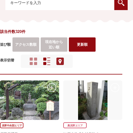
該当件数320件
現在地から
並び順
アクセス数順
更新順
近い順
表示切替
浅草中央部エリア
奥浅草エリア