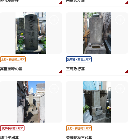
御隠殿跡碑
高橋泥舟墓
上野・御徒町エリア
浅草橋・蔵前エリア
高橋至時の墓
三島政行墓
浅草中央部エリア
上野・御徒町エリア
細井平洲墓
斎藤長秋三代墓