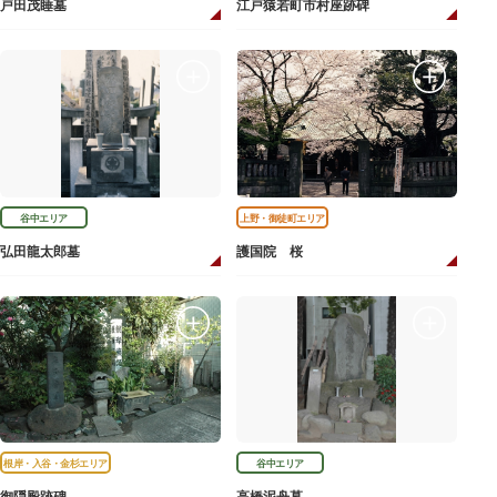
戸田茂睡墓
江戸猿若町市村座跡碑
谷中エリア
上野・御徒町エリア
弘田龍太郎墓
護国院 桜
根岸・入谷・金杉エリア
谷中エリア