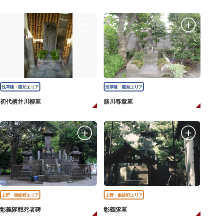
浅草橋・蔵前エリア
浅草橋・蔵前エリア
初代柄井川柳墓
勝川春章墓
上野・御徒町エリア
上野・御徒町エリア
彰義隊戦死者碑
彰義隊墓