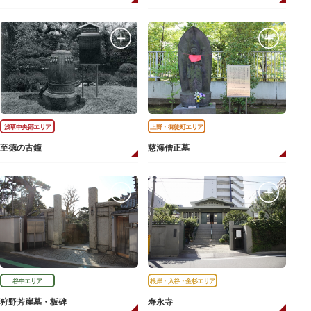
浅草中央部エリア
上野・御徒町エリア
至徳の古鐘
慈海僧正墓
谷中エリア
根岸・入谷・金杉エリア
狩野芳崖墓・板碑
寿永寺