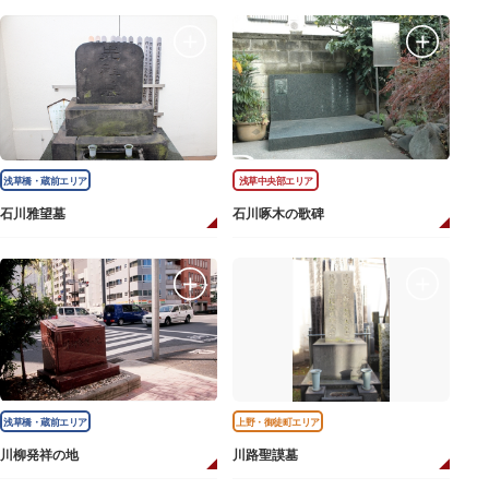
浅草橋・蔵前エリア
浅草中央部エリア
石川雅望墓
石川啄木の歌碑
浅草橋・蔵前エリア
上野・御徒町エリア
川柳発祥の地
川路聖謨墓