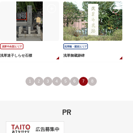
浅草中央部エリア
浅草橋・蔵前エリア
浅草迷子しらせ石標
浅草御蔵跡碑
1
2
3
4
5
6
7
8
PR