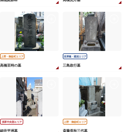
御隠殿跡碑
高橋泥舟墓
上野・御徒町エリア
浅草橋・蔵前エリア
高橋至時の墓
三島政行墓
浅草中央部エリア
上野・御徒町エリア
細井平洲墓
斎藤長秋三代墓