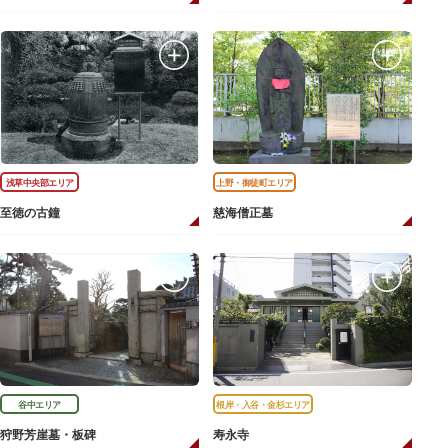
浅草中央部エリア
上野・御徒町エリア
至徳の古鐘
慈海僧正墓
谷中エリア
根岸・入谷・金杉エリア
狩野芳崖墓・板碑
寿永寺