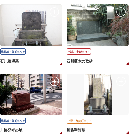
浅草橋・蔵前エリア
浅草中央部エリア
石川雅望墓
石川啄木の歌碑
浅草橋・蔵前エリア
上野・御徒町エリア
川柳発祥の地
川路聖謨墓