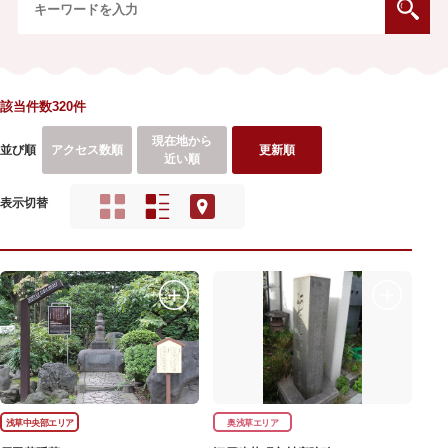
該当件数320件
現在地から
並び順
アクセス数順
更新順
近い順
表示切替
浅草中央部エリア
奥浅草エリア