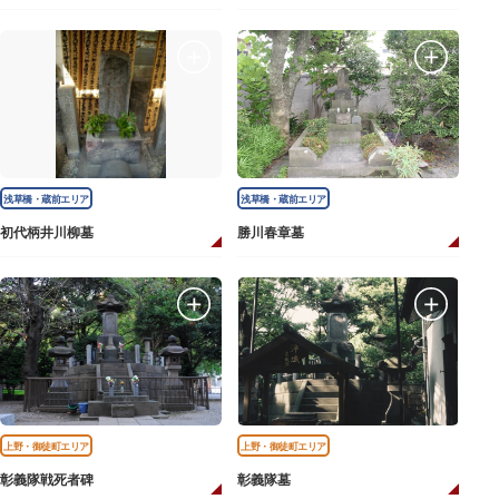
浅草橋・蔵前エリア
浅草橋・蔵前エリア
初代柄井川柳墓
勝川春章墓
上野・御徒町エリア
上野・御徒町エリア
彰義隊戦死者碑
彰義隊墓