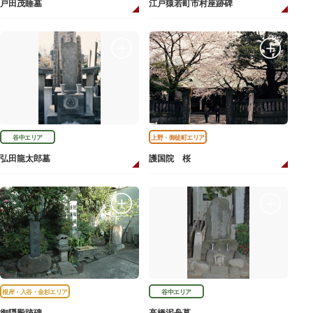
戸田茂睡墓
江戸猿若町市村座跡碑
谷中エリア
上野・御徒町エリア
弘田龍太郎墓
護国院 桜
根岸・入谷・金杉エリア
谷中エリア