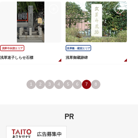
浅草中央部エリア
浅草橋・蔵前エリア
浅草迷子しらせ石標
浅草御蔵跡碑
1
2
3
4
5
6
7
8
PR