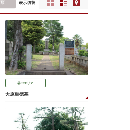
新順
表示切替
谷中エリア
大原重徳墓