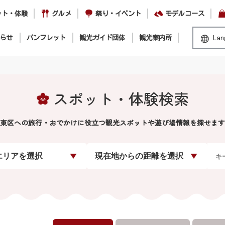
ット・体験
グルメ
祭り・イベント
モデルコース
らせ
パンフレット
観光ガイド団体
観光案内所
Lan
スポット・体験検索
東区への旅行・おでかけに役立つ観光スポットや遊び場情報を探せます
エリアを選択
現在地からの距離を選択