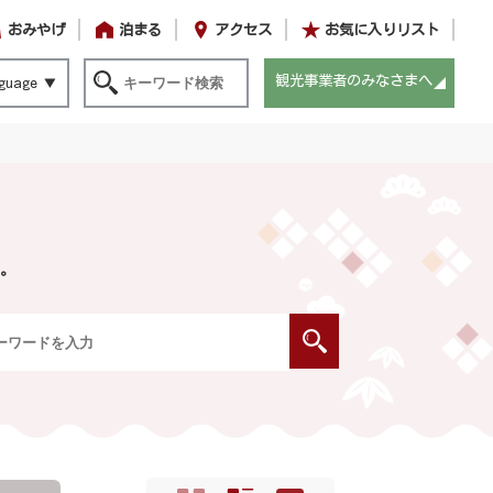
おみやげ
泊まる
アクセス
お気に入りリスト
観光事業者のみなさまへ
guage
。