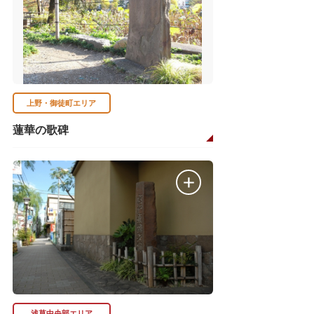
上野・御徒町エリア
蓮華の歌碑
浅草中央部エリア