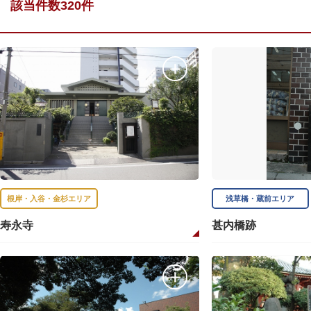
該当件数320件
根岸・入谷・金杉エリア
浅草橋・蔵前エリア
寿永寺
甚内橋跡