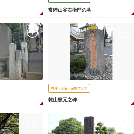
常陸山谷右衛門の墓
根岸・入谷・金杉エリア
乾山窯元之碑