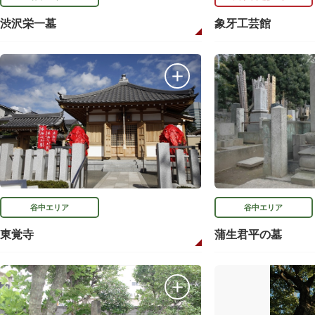
渋沢栄一墓
象牙工芸館
谷中エリア
谷中エリア
東覚寺
蒲生君平の墓