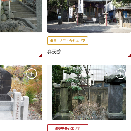
根岸・入谷・金杉エリア
弁天院
浅草中央部エリア