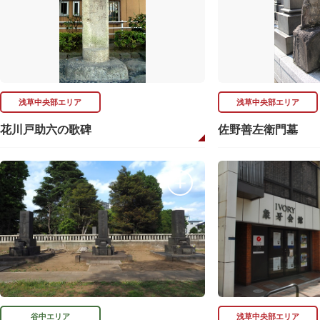
浅草中央部エリア
浅草中央部エリア
花川戸助六の歌碑
佐野善左衛門墓
谷中エリア
浅草中央部エリア