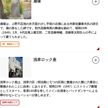
扇塚
扇塚は、上野不忍池の弁天堂の少し手前の左側にある作家佐藤春夫氏の詩文
で、扇の形をした碑です。初代花柳寿美の舞扇を納めて、昭和24年
（1949）2月、6代目尾上菊五郎、二世花柳寿輔、花柳章太郎氏らの手によ
って建てられました。
上野・御徒町エリア
浅草ロック座
浅草ロック座は、浅草六区（明治期に七つの区画に整備された際に六番目に
整備されたことに由来）にあります。昭和22年（1947）にストリップ劇場
としてスタート。客席145席を有してメイン出演者とバックダンサーによる
華やかなレビューショーが楽しめます。
浅草中央部エリア