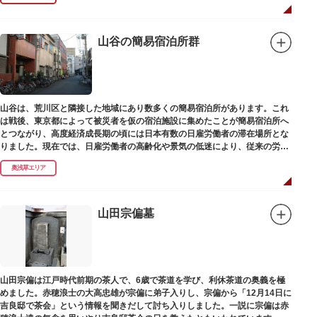
山谷の簡易宿泊所群
山谷は、荒川区と隣接した地域にあり数多くの簡易宿泊所があります。これ
は戦後、東京都によって被災者を仮の宿泊施設に集めたことが簡易宿泊所へ
とつながり、高度経済成長期の頃には日本有数の日雇労働者の滞在場所とな
りました。現在では、日雇労働者の高齢化や景気の低迷により、従来の労働
者に代わって、外国人の利用が増えています。
奥浅草エリア
山田宗偏墓
山田宗偏は江戸時代前期の茶人で、6歳で茶道を学び、利休茶道の奥義を極
めました。赤穂浪士の大高忠雄が宗偏に弟子入りし、宗偏から「12月14日に
吉良邸で茶会」という情報を聞きだして討ち入りしました。一説に宗偏は赤