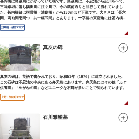
甚内橋は鳥越川にかかっていた橋です。鳥越川は、不忍池から忍川をへて、
三味線堀に落ち隅田川に注ぐ川で、今の蔵前通りと並行して流れていまし
た。甚内橋跡は攅霊橋（浦島橋）から130ｍほど下流です。大きさは「長六
間、両袖間壱間つゞ共一幅弐間」とあります。十字路の東南角には甚内橋跡
の石碑があります。
浅草橋・蔵前エリア
真友の碑
真友の碑は、英語で書かれており、昭和51年（1976）に建立されました。
この石碑は不忍池の中央にある弁天島にあります。弁天島にはその他「ふぐ
供養碑」「めがねの碑」などユニークな石碑が多いことで知られています。
上野・御徒町エリア
石川雅望墓