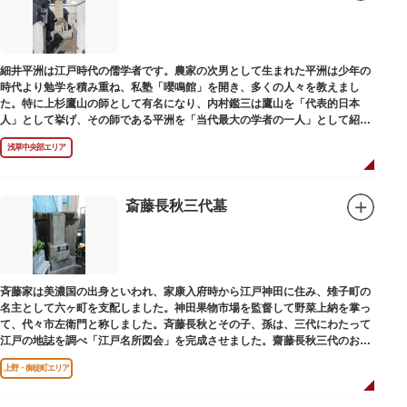
細井平洲は江戸時代の儒学者です。農家の次男として生まれた平洲は少年の
時代より勉学を積み重ね、私塾「嚶鳴館」を開き、多くの人々を教えまし
た。特に上杉鷹山の師として有名になり、内村鑑三は鷹山を「代表的日本
人」として挙げ、その師である平洲を「当代最大の学者の一人」として紹介
しています。お墓は天嶽院（てんがくいん）境内にあります。
浅草中央部エリア
斎藤長秋三代墓
斉藤家は美濃国の出身といわれ、家康入府時から江戸神田に住み、雉子町の
名主として六ヶ町を支配しました。神田果物市場を監督して野菜上納を掌っ
て、代々市左衛門と称しました。斉藤長秋とその子、孫は、三代にわたって
江戸の地誌を調べ「江戸名所図会」を完成させました。齋藤長秋三代のお墓
は法善寺（ほうぜんじ）にあります。
上野・御徒町エリア