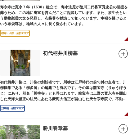
寿永寺は寛永７年（1630）建立で、寿永法尼が徳川二代将軍秀忠公の菩提を
葬うため、この地に庵室を営んだことに起源しています。また、放生会とい
う動物慰霊の文を発願し、布袋尊を勧請して祀っています。幸福を授けると
いう布袋尊は、地域の人々に長く愛されています。
根岸・入谷・金杉エリア
初代柄井川柳墓
初代柄井川柳は、川柳の創始者です。川柳は江戸時代の前句付の点者で、川
柳撰集である「柳多留」の編纂でも有名です。その墓は龍宝寺（りゅうほう
じ）にあり、別名「川柳寺」とも呼ばれます。龍宝寺は上野の寛永寺を開山
した天海大僧正の法兄にあたる豪海大僧正が開山した天台宗寺院で、不動明
王の梵字を刻んだ板碑が境内に残っています。
浅草橋・蔵前エリア
勝川春章墓