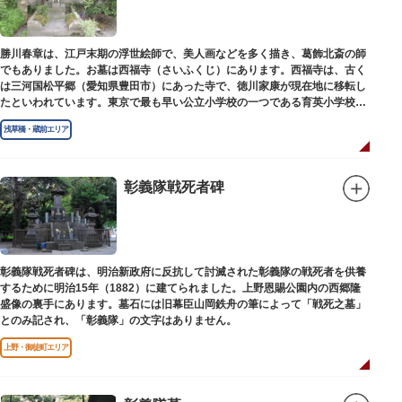
勝川春章は、江戸末期の浮世絵師で、美人画などを多く描き、葛飾北斎の師
でもありました。お墓は西福寺（さいふくじ）にあります。西福寺は、古く
は三河国松平郷（愛知県豊田市）にあった寺で、徳川家康が現在地に移転し
たといわれています。東京で最も早い公立小学校の一つである育英小学校の
発祥の地としても知られています。
浅草橋・蔵前エリア
彰義隊戦死者碑
彰義隊戦死者碑は、明治新政府に反抗して討滅された彰義隊の戦死者を供養
するために明治15年（1882）に建てられました。上野恩賜公園内の西郷隆
盛像の裏手にあります。墓石には旧幕臣山岡鉄舟の筆によって「戦死之墓」
とのみ記され、「彰義隊」の文字はありません。
上野・御徒町エリア