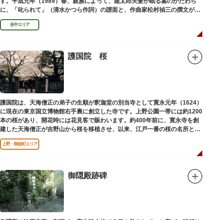
す。平成元年（1989）春、親族によって、龍太郎夫妻が眠る墓のかたわら
に、「叱られて」（清水かつら作詞）の譜面と、作曲家松村禎三の撰文が浮
き彫りされる碑が建立されました。
谷中エリア
護国院 桜
護国院は、天海僧正の弟子の生順が釈迦堂の別当寺として寛永元年（1624）
に現在の東京国立博物館右手裏に創立した寺です。上野公園一帯には約1200
本の桜があり、開花時には花見客で賑わいます。約400年前に、寛永寺を創
建した天海僧正が吉野山から桜を移植させ、以来、江戸一番の桜の名所とし
て今日に及んでいます。
上野・御徒町エリア
御隠殿跡碑