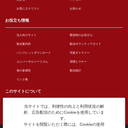
お気に入りリスト
お知らせ
お役立ち情報
法人向けサイト
緊急時のお役立ち
観光案内所
観光ボランティアガイド
パンフレットダウンロード
写真ギャラリー
ユニバーサルツーリズム
習慣とマナー
食の多様性
観光統計
リンク集
このサイトについて
当サイトでは、利便性の向上と利用状況の解
このサイトについて
広告掲載について
析、広告配信のためにCookieを使用していま
お問い合わせ
す。
サイトを閲覧いただく際には、Cookieの使用