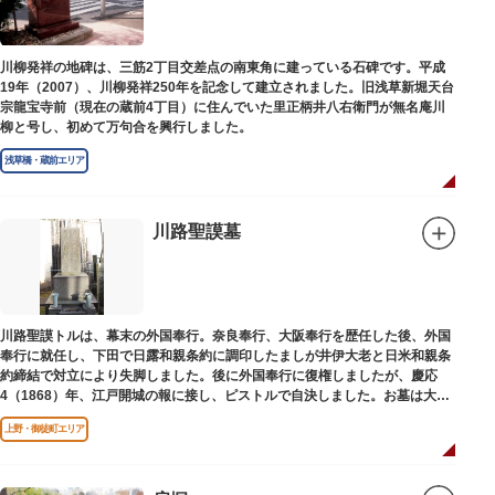
川柳発祥の地碑は、三筋2丁目交差点の南東角に建っている石碑です。平成
19年（2007）、川柳発祥250年を記念して建立されました。旧浅草新堀天台
宗龍宝寺前（現在の蔵前4丁目）に住んでいた里正柄井八右衛門が無名庵川
柳と号し、初めて万句合を興行しました。
浅草橋・蔵前エリア
川路聖謨墓
川路聖謨トルは、幕末の外国奉行。奈良奉行、大阪奉行を歴任した後、外国
奉行に就任し、下田で日露和親条約に調印したましが井伊大老と日米和親条
約締結で対立により失脚しました。後に外国奉行に復権しましたが、慶応
4（1868）年、江戸開城の報に接し、ピストルで自決しました。お墓は大正
寺（たいしょうじ）にあります。
上野・御徒町エリア