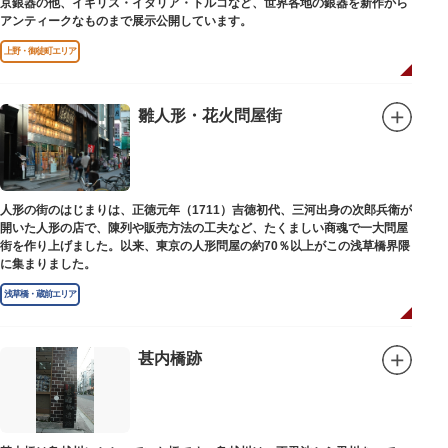
京銀器の他、イギリス・イタリア・トルコなど、世界各地の銀器を新作から
アンティークなものまで展示公開しています。
上野・御徒町エリア
雛人形・花火問屋街
人形の街のはじまりは、正徳元年（1711）吉徳初代、三河出身の次郎兵衛が
開いた人形の店で、陳列や販売方法の工夫など、たくましい商魂で一大問屋
街を作り上げました。以来、東京の人形問屋の約70％以上がこの浅草橋界隈
に集まりました。
浅草橋・蔵前エリア
甚内橋跡