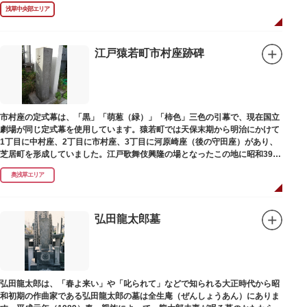
浅草中央部エリア
江戸猿若町市村座跡碑
市村座の定式幕は、「黒」「萌葱（緑）」「柿色」三色の引幕で、現在国立
劇場が同じ定式幕を使用しています。猿若町では天保末期から明治にかけて
1丁目に中村座、2丁目に市村座、3丁目に河原崎座（後の守田座）があり、
芝居町を形成していました。江戸歌舞伎興隆の場となったこの地に昭和39年
（1964）に跡碑が建てられました。
奥浅草エリア
弘田龍太郎墓
弘田龍太郎は、「春よ来い」や「叱られて」などで知られる大正時代から昭
和初期の作曲家である弘田龍太郎の墓は全生庵（ぜんしょうあん）にありま