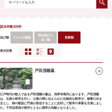
該当件数320件
現在地から
並び順
アクセス数順
更新順
近い順
表示切替
戸田茂睡墓
江戸時代の歌人である戸田茂睡の墓は、浅草寺境内にあります。戸田茂睡
は、古典の研究を行い、公家の間に伝えられた伝統的な歌学が、秘事口伝を
主とし、師の歌説に門弟が盲従することに反対して歌学の革新を主張しまし
た。下河辺長流や契沖とともに国学の先駆となりました。