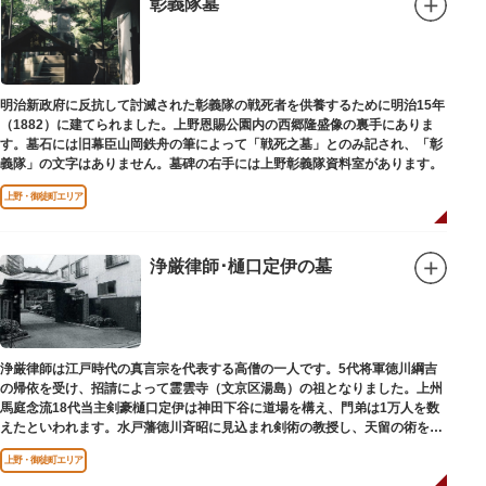
彰義隊墓
明治新政府に反抗して討滅された彰義隊の戦死者を供養するために明治15年
（1882）に建てられました。上野恩賜公園内の西郷隆盛像の裏手にありま
す。墓石には旧幕臣山岡鉄舟の筆によって「戦死之墓」とのみ記され、「彰
義隊」の文字はありません。墓碑の右手には上野彰義隊資料室があります。
上野・御徒町エリア
浄厳律師･樋口定伊の墓
浄厳律師は江戸時代の真言宗を代表する高僧の一人です。5代将軍徳川綱吉
の帰依を受け、招請によって霊雲寺（文京区湯島）の祖となりました。上州
馬庭念流18代当主剣豪樋口定伊は神田下谷に道場を構え、門弟は1万人を数
えたといわれます。水戸藩徳川斉昭に見込まれ剣術の教授し、天留の術を創
案しました。お墓は妙極院（みょうごくいん）にあります。
上野・御徒町エリア