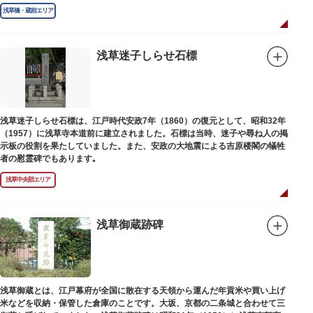
庫」の朱印が押されています。
浅草橋・蔵前エリア
浅草迷子しらせ石標
浅草迷子しらせ石標は、江戸時代安政7年（1860）の復元として、昭和32年
（1957）に浅草寺本道前に建立されました。石標は当時、迷子や尋ね人の掲
示板の役割を果たしていました。また、安政の大地震による吉原楼閣の犠牲
者の慰霊碑でもあります｡
浅草中央部エリア
浅草御蔵跡碑
浅草御蔵とは、江戸幕府が全国に散在する天領から運んだ年貢米や買い上げ
米などを収納・保管した倉庫のことです。大坂、京都の二条城と合わせて三