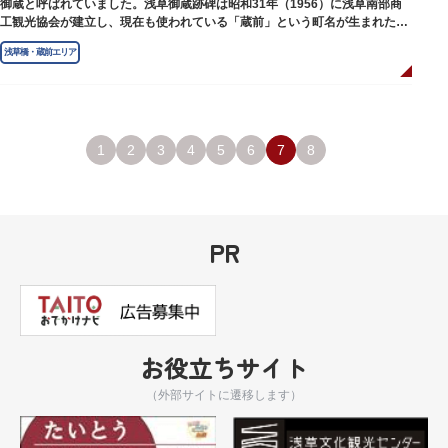
御蔵と呼ばれていました。浅草御蔵跡碑は昭和31年（1956）に浅草南部商
工観光協会が建立し、現在も使われている「蔵前」という町名が生まれたの
は昭和9年（1934）のことです。
浅草橋・蔵前エリア
1
2
3
4
5
6
7
8
PR
お役立ちサイト
（外部サイトに遷移します）