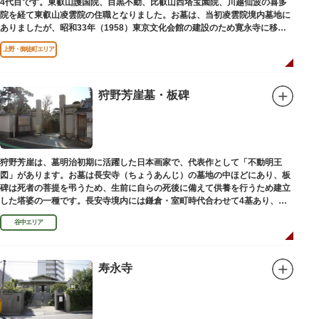
4代目です。東叡山護国院、目黒不動、比叡山西塔宝園院、川越仙波の喜多
院を経て東叡山凌雲院の住職となりました。お墓は、当初凌雲院境内墓地に
ありましたが、昭和33年（1958）東京文化会館の建設のため寛永寺に移築
されました。
上野・御徒町エリア
狩野芳崖墓・板碑
狩野芳崖は、墓明治初期に活躍した日本画家で、代表作として「不動明王
図」があります。お墓は長安寺（ちょうあんじ）の墓地の中ほどにあり、板
碑は死者の菩提を弔うため、生前に自らの死後に備えて供養を行うため建立
した塔婆の一種です。長安寺境内には鎌倉・室町時代合わせて4基あり、
「長安寺板碑」として台東区の有形文化財に指定されています。
谷中エリア
寿永寺