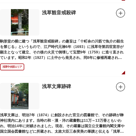
浅草観音戒殺碑
駒形堂の横に建つ「浅草観音戒殺碑」の趣旨は「十町余の川筋で魚介の殺生
を禁じる」というもので、江戸時代元禄6年（1693）に浅草寺第四世宣存が
願主となって建立、その後の火災で倒壊して宝歴9年（1759）に造り直され
ています。昭和2年（1927）に土中から発見され、同8年に修補再建された
碑がどちらのものであるかは不明です。
浅草中央部エリア
浅草文庫跡碑
浅草文庫は、明治7年（1874）に創設された官立の図書館で、その跡碑が榊
神社境内にあります。当時の和・漢・洋の蔵書数は11万～13万冊ともいわ
れ、明治14年に封鎖されました。現在、その蔵書は国立公文書館内閣文庫や
国立国会図書館などに所蔵され、太政大臣三条実美の筆蹟と伝える「浅草文