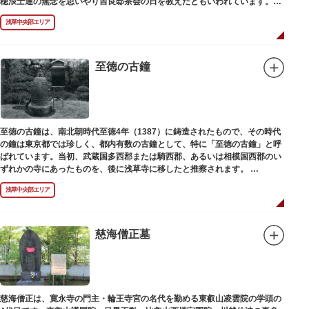
穂浪士達の無念を思いやり吉良邸茶会の日を教えたともいわれています。お
墓は願竜寺（がんりゅうじ）境内にあります。
浅草中央部エリア
至徳の古鐘
至徳の古鐘は、南北朝時代至徳4年（1387）に鋳造されたもので、その時代
の鐘は東京都では珍しく、都内有数の古鐘として、特に「至徳の古鐘」と呼
ばれています。当初、武蔵国多西郡または騎西郡、あるいは相模国西郡のい
ずれかの寺にあったものを、後に浅草寺に移したと推察されます。
現在は、五重塔北側の絵馬堂内に保管されています。絵馬堂は通常非公開と
浅草中央部エリア
なっていますが、不定期で行われる「伝法院庭園拝観と絵馬展」が開催され
る際は、展示されている至徳の古鐘を見ることができます。
慈海僧正墓
慈海僧正は、寛永寺の門主・輪王寺宮の名代を勤める東叡山凌雲院の学頭の