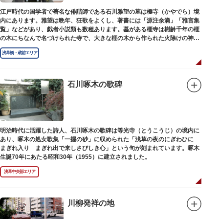
江戸時代の国学者で著名な俳諧師である石川雅望の墓は榧寺（かやでら）境
内にあります。雅望は晩年、狂歌をよくし、著書には「源注余滴」「雅言集
覧」などがあり、戯者小説類も数種あります。墓がある榧寺は樹齢千年の榧
の木にちなんで名づけられた寺で、大きな榧の木から作られた火除けの神、
秋葉権現で知られています。
浅草橋・蔵前エリア
石川啄木の歌碑
明治時代に活躍した詩人、石川啄木の歌碑は等光寺（とうこうじ）の境内に
あり、啄木の処女歌集「一握の砂」に収められた「浅草の夜のにぎわひに
まぎれ入り まぎれ出で来しさびしき心」という句が刻まれています。啄木
生誕70年にあたる昭和30年（1955）に建立されました。
浅草中央部エリア
川柳発祥の地