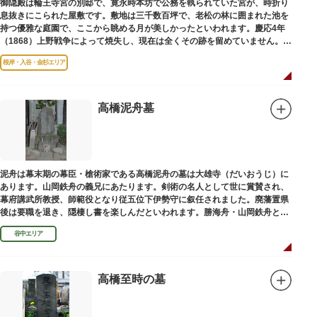
御隠殿は輪王寺宮の別邸で、寛永時本坊で公務を執られていた宮が、時折り
息抜きにこられた屋敷です。敷地は三千数百坪で、老松の林に囲まれた池を
持つ優雅な庭園で、ここから眺める月が美しかったといわれます。慶応4年
（1868）上野戦争によって焼失し、現在は全くその跡を留めていません。根
岸薬師堂（ねぎしやくしどう）にあります。
根岸・入谷・金杉エリア
高橋泥舟墓
泥舟は幕末期の幕臣・槍術家である高橋泥舟の墓は大雄寺（だいおうじ）に
あります。山岡鉄舟の義兄にあたります。剣術の名人として世に賞賛され、
幕府講武所教授、師範役となり従五位下伊勢守に叙任されました。廃藩置県
後は要職を退き、隠棲し書を楽しんだといわれます。勝海舟・山岡鉄舟と共
に幕末の三舟といわれています。
谷中エリア
高橋至時の墓