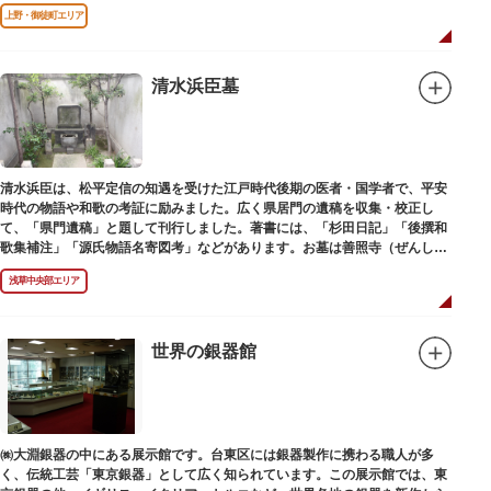
上野・御徒町エリア
清水浜臣墓
清水浜臣は、松平定信の知遇を受けた江戸時代後期の医者・国学者で、平安
時代の物語や和歌の考証に励みました。広く県居門の遺稿を収集・校正し
て、「県門遺稿」と題して刊行しました。著書には、「杉田日記」「後撰和
歌集補注」「源氏物語名寄図考」などがあります。お墓は善照寺（ぜんしょ
うじ）境内にあります。
浅草中央部エリア
世界の銀器館
㈱大淵銀器の中にある展示館です。台東区には銀器製作に携わる職人が多
く、伝統工芸「東京銀器」として広く知られています。この展示館では、東