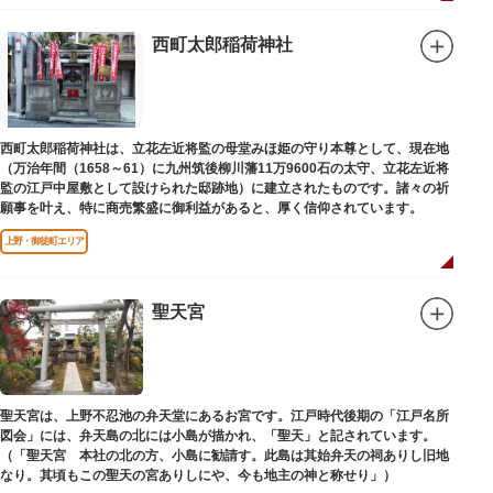
西町太郎稲荷神社
西町太郎稲荷神社は、立花左近将監の母堂みほ姫の守り本尊として、現在地
（万治年間（1658～61）に九州筑後柳川藩11万9600石の太守、立花左近将
監の江戸中屋敷として設けられた邸跡地）に建立されたものです。諸々の祈
願事を叶え、特に商売繁盛に御利益があると、厚く信仰されています。
上野・御徒町エリア
聖天宮
聖天宮は、上野不忍池の弁天堂にあるお宮です。江戸時代後期の「江戸名所
図会」には、弁天島の北には小島が描かれ、「聖天」と記されています。
（「聖天宮 本社の北の方、小島に勧請す。此島は其始弁天の祠ありし旧地
なり。其頃もこの聖天の宮ありしにや、今も地主の神と称せり」）