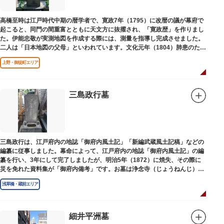
高橋至時は江戸時代中期の暦学者で、寛政7年（1795）に改暦の議が幕府で
起こると、同門の間重富とともに天文方に抜擢され、「寛政歴」を作りまし
た。伊能忠敬が実測地図を作成する際には、測量を指導し完成させました。
二人は「日本地図の父母」といわれています。文化元年（1804）肺患のため
没しました。お墓は源空寺（げんくうじ）にあります。
上野・御徒町エリア
三島政行墓
三島政行は、江戸府内の地誌「御府内風土記」「新編武蔵風土記稿」などの
編纂に従事しました。幕命によって、江戸府内の地誌「御府内風土記」の編
纂を行い、3年にして完了しましたが、明治5年（1872）に焼失、その際に
災を免れた資料集が「御府内備考」です。お墓は浄念寺（じょうねんじ）境
内にあります。
浅草橋・蔵前エリア
細井平洲墓