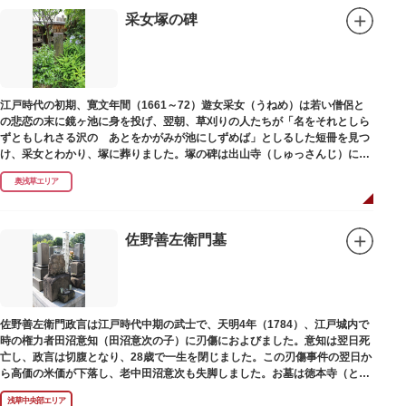
采女塚の碑
江戸時代の初期、寛文年間（1661～72）遊女采女（うねめ）は若い僧侶と
の悲恋の末に鏡ヶ池に身を投げ、翌朝、草刈りの人たちが「名をそれとしら
ずともしれさる沢の あとをかがみが池にしずめば」としるした短冊を見つ
け、采女とわかり、塚に葬りました。塚の碑は出山寺（しゅっさんじ）にあ
ります。
奥浅草エリア
佐野善左衛門墓
佐野善左衛門政言は江戸時代中期の武士で、天明4年（1784）、江戸城内で
時の権力者田沼意知（田沼意次の子）に刃傷におよびました。意知は翌日死
亡し、政言は切腹となり、28歳で一生を閉じました。この刃傷事件の翌日か
ら高価の米価が下落し、老中田沼意次も失脚しました。お墓は徳本寺（とく
ほんじ）境内にあります。
浅草中央部エリア