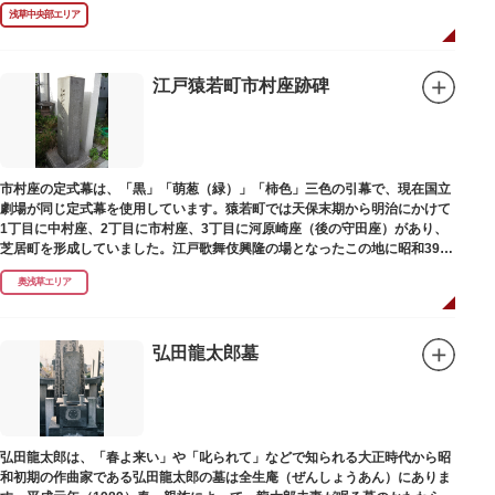
浅草中央部エリア
江戸猿若町市村座跡碑
市村座の定式幕は、「黒」「萌葱（緑）」「柿色」三色の引幕で、現在国立
劇場が同じ定式幕を使用しています。猿若町では天保末期から明治にかけて
1丁目に中村座、2丁目に市村座、3丁目に河原崎座（後の守田座）があり、
芝居町を形成していました。江戸歌舞伎興隆の場となったこの地に昭和39年
（1964）に跡碑が建てられました。
奥浅草エリア
弘田龍太郎墓
弘田龍太郎は、「春よ来い」や「叱られて」などで知られる大正時代から昭
和初期の作曲家である弘田龍太郎の墓は全生庵（ぜんしょうあん）にありま