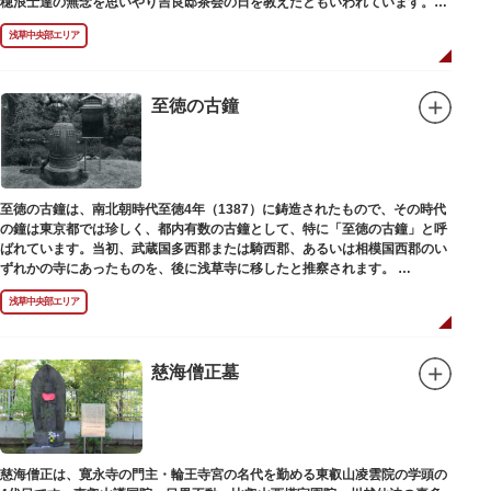
穂浪士達の無念を思いやり吉良邸茶会の日を教えたともいわれています。お
墓は願竜寺（がんりゅうじ）境内にあります。
浅草中央部エリア
至徳の古鐘
至徳の古鐘は、南北朝時代至徳4年（1387）に鋳造されたもので、その時代
の鐘は東京都では珍しく、都内有数の古鐘として、特に「至徳の古鐘」と呼
ばれています。当初、武蔵国多西郡または騎西郡、あるいは相模国西郡のい
ずれかの寺にあったものを、後に浅草寺に移したと推察されます。
現在は、五重塔北側の絵馬堂内に保管されています。絵馬堂は通常非公開と
浅草中央部エリア
なっていますが、不定期で行われる「伝法院庭園拝観と絵馬展」が開催され
る際は、展示されている至徳の古鐘を見ることができます。
慈海僧正墓
慈海僧正は、寛永寺の門主・輪王寺宮の名代を勤める東叡山凌雲院の学頭の