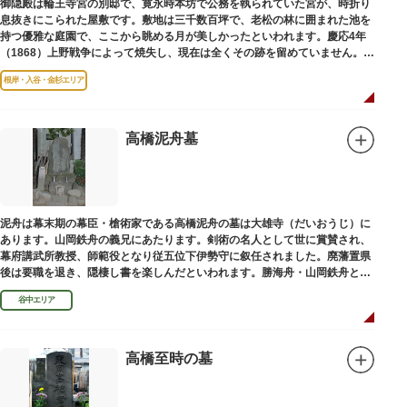
御隠殿は輪王寺宮の別邸で、寛永時本坊で公務を執られていた宮が、時折り
息抜きにこられた屋敷です。敷地は三千数百坪で、老松の林に囲まれた池を
持つ優雅な庭園で、ここから眺める月が美しかったといわれます。慶応4年
（1868）上野戦争によって焼失し、現在は全くその跡を留めていません。根
岸薬師堂（ねぎしやくしどう）にあります。
根岸・入谷・金杉エリア
高橋泥舟墓
泥舟は幕末期の幕臣・槍術家である高橋泥舟の墓は大雄寺（だいおうじ）に
あります。山岡鉄舟の義兄にあたります。剣術の名人として世に賞賛され、
幕府講武所教授、師範役となり従五位下伊勢守に叙任されました。廃藩置県
後は要職を退き、隠棲し書を楽しんだといわれます。勝海舟・山岡鉄舟と共
に幕末の三舟といわれています。
谷中エリア
高橋至時の墓