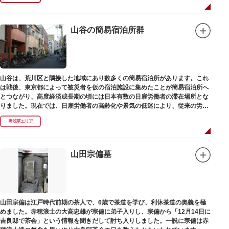
山谷の簡易宿泊所群
山谷は、荒川区と隣接した地域にあり数多くの簡易宿泊所があります。これ
は戦後、東京都によって被災者を仮の宿泊施設に集めたことが簡易宿泊所へ
とつながり、高度経済成長期の頃には日本有数の日雇労働者の滞在場所とな
りました。現在では、日雇労働者の高齢化や景気の低迷により、従来の労働
者に代わって、外国人の利用が増えています。
奥浅草エリア
山田宗偏墓
山田宗偏は江戸時代前期の茶人で、6歳で茶道を学び、利休茶道の奥義を極
めました。赤穂浪士の大高忠雄が宗偏に弟子入りし、宗偏から「12月14日に
吉良邸で茶会」という情報を聞きだして討ち入りしました。一説に宗偏は赤