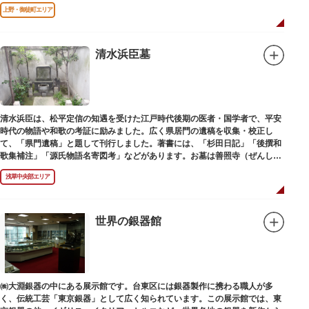
上野・御徒町エリア
清水浜臣墓
清水浜臣は、松平定信の知遇を受けた江戸時代後期の医者・国学者で、平安
時代の物語や和歌の考証に励みました。広く県居門の遺稿を収集・校正し
て、「県門遺稿」と題して刊行しました。著書には、「杉田日記」「後撰和
歌集補注」「源氏物語名寄図考」などがあります。お墓は善照寺（ぜんしょ
うじ）境内にあります。
浅草中央部エリア
世界の銀器館
㈱大淵銀器の中にある展示館です。台東区には銀器製作に携わる職人が多
く、伝統工芸「東京銀器」として広く知られています。この展示館では、東