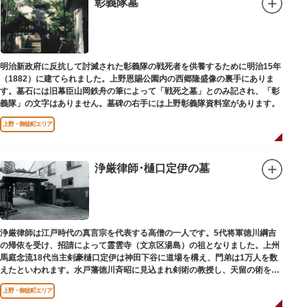
彰義隊墓
明治新政府に反抗して討滅された彰義隊の戦死者を供養するために明治15年
（1882）に建てられました。上野恩賜公園内の西郷隆盛像の裏手にありま
す。墓石には旧幕臣山岡鉄舟の筆によって「戦死之墓」とのみ記され、「彰
義隊」の文字はありません。墓碑の右手には上野彰義隊資料室があります。
上野・御徒町エリア
浄厳律師･樋口定伊の墓
浄厳律師は江戸時代の真言宗を代表する高僧の一人です。5代将軍徳川綱吉
の帰依を受け、招請によって霊雲寺（文京区湯島）の祖となりました。上州
馬庭念流18代当主剣豪樋口定伊は神田下谷に道場を構え、門弟は1万人を数
えたといわれます。水戸藩徳川斉昭に見込まれ剣術の教授し、天留の術を創
案しました。お墓は妙極院（みょうごくいん）にあります。
上野・御徒町エリア