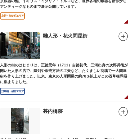
京銀器の他、イギリス・イタリア・トルコなど、世界各地の銀器を新作から
アンティークなものまで展示公開しています。
上野・御徒町エリア
雛人形・花火問屋街
人形の街のはじまりは、正徳元年（1711）吉徳初代、三河出身の次郎兵衛が
開いた人形の店で、陳列や販売方法の工夫など、たくましい商魂で一大問屋
街を作り上げました。以来、東京の人形問屋の約70％以上がこの浅草橋界隈
に集まりました。
浅草橋・蔵前エリア
甚内橋跡