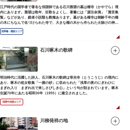
江戸時代の国学者で著名な俳諧師である石川雅望の墓は榧寺（かやでら）境
内にあります。雅望は晩年、狂歌をよくし、著書には「源注余滴」「雅言集
覧」などがあり、戯者小説類も数種あります。墓がある榧寺は樹齢千年の榧
の木にちなんで名づけられた寺で、大きな榧の木から作られた火除けの神、
秋葉権現で知られています。
浅草橋・蔵前エリア
石川啄木の歌碑
明治時代に活躍した詩人、石川啄木の歌碑は等光寺（とうこうじ）の境内に
あり、啄木の処女歌集「一握の砂」に収められた「浅草の夜のにぎわひに
まぎれ入り まぎれ出で来しさびしき心」という句が刻まれています。啄木
生誕70年にあたる昭和30年（1955）に建立されました。
浅草中央部エリア
川柳発祥の地