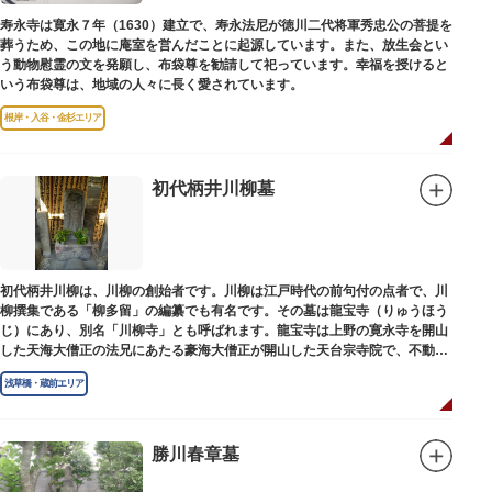
寿永寺は寛永７年（1630）建立で、寿永法尼が徳川二代将軍秀忠公の菩提を
葬うため、この地に庵室を営んだことに起源しています。また、放生会とい
う動物慰霊の文を発願し、布袋尊を勧請して祀っています。幸福を授けると
いう布袋尊は、地域の人々に長く愛されています。
根岸・入谷・金杉エリア
初代柄井川柳墓
初代柄井川柳は、川柳の創始者です。川柳は江戸時代の前句付の点者で、川
柳撰集である「柳多留」の編纂でも有名です。その墓は龍宝寺（りゅうほう
じ）にあり、別名「川柳寺」とも呼ばれます。龍宝寺は上野の寛永寺を開山
した天海大僧正の法兄にあたる豪海大僧正が開山した天台宗寺院で、不動明
王の梵字を刻んだ板碑が境内に残っています。
浅草橋・蔵前エリア
勝川春章墓