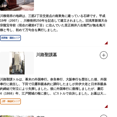
川柳発祥の地碑は、三筋2丁目交差点の南東角に建っている石碑です。平成
19年（2007）、川柳発祥250年を記念して建立されました。旧浅草新堀天台
宗龍宝寺前（現在の蔵前4丁目）に住んでいた里正柄井八右衛門が無名庵川
柳と号し、初めて万句合を興行しました。
浅草橋・蔵前エリア
川路聖謨墓
川路聖謨トルは、幕末の外国奉行。奈良奉行、大阪奉行を歴任した後、外国
奉行に就任し、下田で日露和親条約に調印したましが井伊大老と日米和親条
約締結で対立により失脚しました。後に外国奉行に復権しましたが、慶応
4（1868）年、江戸開城の報に接し、ピストルで自決しました。お墓は大正
寺（たいしょうじ）にあります。
上野・御徒町エリア