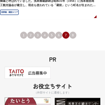
御蔵と呼ばれていました。浅草御蔵跡碑は昭和31年（1956）に浅草南部商
工観光協会が建立し、現在も使われている「蔵前」という町名が生まれたの
は昭和9年（1934）のことです。
浅草橋・蔵前エリア
1
2
3
4
5
6
7
8
PR
お役立ちサイト
（外部サイトに遷移します）