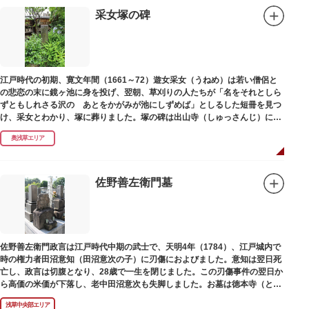
采女塚の碑
江戸時代の初期、寛文年間（1661～72）遊女采女（うねめ）は若い僧侶と
の悲恋の末に鏡ヶ池に身を投げ、翌朝、草刈りの人たちが「名をそれとしら
ずともしれさる沢の あとをかがみが池にしずめば」としるした短冊を見つ
け、采女とわかり、塚に葬りました。塚の碑は出山寺（しゅっさんじ）にあ
ります。
奥浅草エリア
佐野善左衛門墓
佐野善左衛門政言は江戸時代中期の武士で、天明4年（1784）、江戸城内で
時の権力者田沼意知（田沼意次の子）に刃傷におよびました。意知は翌日死
亡し、政言は切腹となり、28歳で一生を閉じました。この刃傷事件の翌日か
ら高価の米価が下落し、老中田沼意次も失脚しました。お墓は徳本寺（とく
ほんじ）境内にあります。
浅草中央部エリア