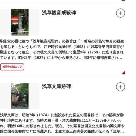
浅草観音戒殺碑
駒形堂の横に建つ「浅草観音戒殺碑」の趣旨は「十町余の川筋で魚介の殺生
を禁じる」というもので、江戸時代元禄6年（1693）に浅草寺第四世宣存が
願主となって建立、その後の火災で倒壊して宝歴9年（1759）に造り直され
ています。昭和2年（1927）に土中から発見され、同8年に修補再建された
碑がどちらのものであるかは不明です。
浅草中央部エリア
浅草文庫跡碑
浅草文庫は、明治7年（1874）に創設された官立の図書館で、その跡碑が榊
神社境内にあります。当時の和・漢・洋の蔵書数は11万～13万冊ともいわ
れ、明治14年に封鎖されました。現在、その蔵書は国立公文書館内閣文庫や
国立国会図書館などに所蔵され、太政大臣三条実美の筆蹟と伝える「浅草文