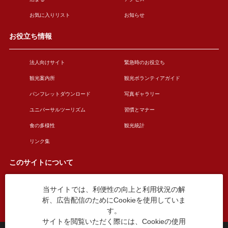
お気に入りリスト
お知らせ
お役立ち情報
法人向けサイト
緊急時のお役立ち
観光案内所
観光ボランティアガイド
パンフレットダウンロード
写真ギャラリー
ユニバーサルツーリズム
習慣とマナー
食の多様性
観光統計
リンク集
このサイトについて
当サイトでは、利便性の向上と利用状況の解
このサイトについて
広告掲載について
析、広告配信のためにCookieを使用していま
お問い合わせ
す。
サイトを閲覧いただく際には、Cookieの使用