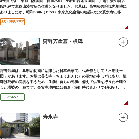
4代目です。東叡山護国院、目黒不動、比叡山西塔宝園院、川越仙波の喜多
院を経て東叡山凌雲院の住職となりました。お墓は、当初凌雲院境内墓地に
ありましたが、昭和33年（1958）東京文化会館の建設のため寛永寺に移築
されました。
上野・御徒町エリア
狩野芳崖墓・板碑
狩野芳崖は、墓明治初期に活躍した日本画家で、代表作として「不動明王
図」があります。お墓は長安寺（ちょうあんじ）の墓地の中ほどにあり、板
碑は死者の菩提を弔うため、生前に自らの死後に備えて供養を行うため建立
した塔婆の一種です。長安寺境内には鎌倉・室町時代合わせて4基あり、
「長安寺板碑」として台東区の有形文化財に指定されています。
谷中エリア
寿永寺