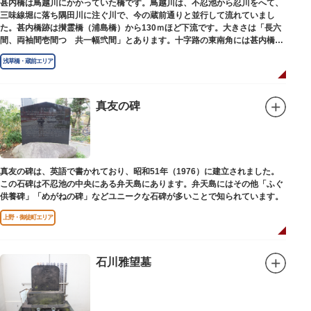
甚内橋は鳥越川にかかっていた橋です。鳥越川は、不忍池から忍川をへて、
三味線堀に落ち隅田川に注ぐ川で、今の蔵前通りと並行して流れていまし
た。甚内橋跡は攅霊橋（浦島橋）から130ｍほど下流です。大きさは「長六
間、両袖間壱間つゞ共一幅弐間」とあります。十字路の東南角には甚内橋跡
の石碑があります。
浅草橋・蔵前エリア
真友の碑
真友の碑は、英語で書かれており、昭和51年（1976）に建立されました。
この石碑は不忍池の中央にある弁天島にあります。弁天島にはその他「ふぐ
供養碑」「めがねの碑」などユニークな石碑が多いことで知られています。
上野・御徒町エリア
石川雅望墓