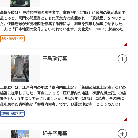
高橋至時は江戸時代中期の暦学者で、寛政7年（1795）に改暦の議が幕府で
起こると、同門の間重富とともに天文方に抜擢され、「寛政歴」を作りまし
た。伊能忠敬が実測地図を作成する際には、測量を指導し完成させました。
二人は「日本地図の父母」といわれています。文化元年（1804）肺患のため
没しました。お墓は源空寺（げんくうじ）にあります。
上野・御徒町エリア
三島政行墓
三島政行は、江戸府内の地誌「御府内風土記」「新編武蔵風土記稿」などの
編纂に従事しました。幕命によって、江戸府内の地誌「御府内風土記」の編
纂を行い、3年にして完了しましたが、明治5年（1872）に焼失、その際に
災を免れた資料集が「御府内備考」です。お墓は浄念寺（じょうねんじ）境
内にあります。
浅草橋・蔵前エリア
細井平洲墓