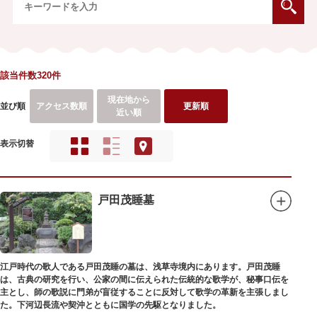
該当件数320件
現在地から
並び順
アクセス数順
更新順
近い順
表示切替
戸田茂睡墓
江戸時代の歌人である戸田茂睡の墓は、浅草寺境内にあります。戸田茂睡
は、古典の研究を行い、公家の間に伝えられた伝統的な歌学が、秘事口伝を
主とし、師の歌説に門弟が盲従することに反対して歌学の革新を主張しまし
た。下河辺長流や契沖とともに国学の先駆となりました。