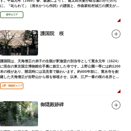
す。平成元年（1989）春、親族によって、龍太郎夫妻が眠る墓のかたわら
に、「叱られて」（清水かつら作詞）の譜面と、作曲家松村禎三の撰文が浮
き彫りされる碑が建立されました。
谷中エリア
護国院 桜
護国院は、天海僧正の弟子の生順が釈迦堂の別当寺として寛永元年（1624）
に現在の東京国立博物館右手裏に創立した寺です。上野公園一帯には約1200
本の桜があり、開花時には花見客で賑わいます。約400年前に、寛永寺を創
建した天海僧正が吉野山から桜を移植させ、以来、江戸一番の桜の名所とし
て今日に及んでいます。
上野・御徒町エリア
御隠殿跡碑