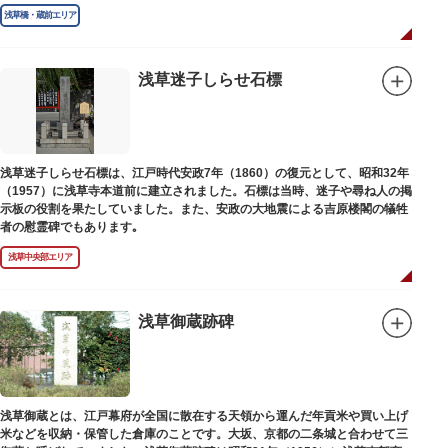
庫」の朱印が押されています。
浅草橋・蔵前エリア
浅草迷子しらせ石標
浅草迷子しらせ石標は、江戸時代安政7年（1860）の復元として、昭和32年
（1957）に浅草寺本道前に建立されました。石標は当時、迷子や尋ね人の掲
示板の役割を果たしていました。また、安政の大地震による吉原楼閣の犠牲
者の慰霊碑でもあります｡
浅草中央部エリア
浅草御蔵跡碑
浅草御蔵とは、江戸幕府が全国に散在する天領から運んだ年貢米や買い上げ
米などを収納・保管した倉庫のことです。大坂、京都の二条城と合わせて三