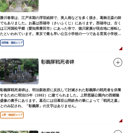
勝川春章は、江戸末期の浮世絵師で、美人画などを多く描き、葛飾北斎の師
でもありました。お墓は西福寺（さいふくじ）にあります。西福寺は、古く
は三河国松平郷（愛知県豊田市）にあった寺で、徳川家康が現在地に移転し
たといわれています。東京で最も早い公立小学校の一つである育英小学校の
発祥の地としても知られています。
浅草橋・蔵前エリア
彰義隊戦死者碑
彰義隊戦死者碑は、明治新政府に反抗して討滅された彰義隊の戦死者を供養
するために明治15年（1882）に建てられました。上野恩賜公園内の西郷隆
盛像の裏手にあります。墓石には旧幕臣山岡鉄舟の筆によって「戦死之墓」
とのみ記され、「彰義隊」の文字はありません。
上野・御徒町エリア