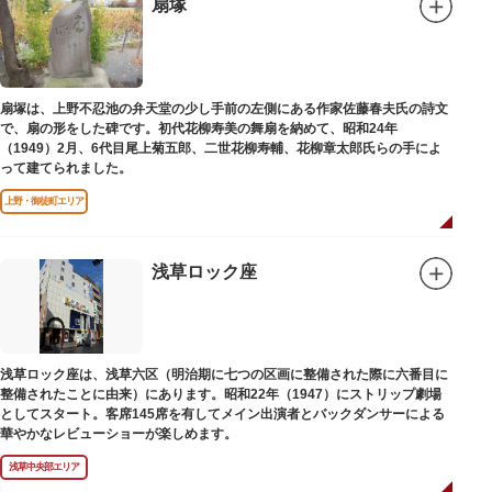
扇塚
扇塚は、上野不忍池の弁天堂の少し手前の左側にある作家佐藤春夫氏の詩文
で、扇の形をした碑です。初代花柳寿美の舞扇を納めて、昭和24年
（1949）2月、6代目尾上菊五郎、二世花柳寿輔、花柳章太郎氏らの手によ
って建てられました。
上野・御徒町エリア
浅草ロック座
浅草ロック座は、浅草六区（明治期に七つの区画に整備された際に六番目に
整備されたことに由来）にあります。昭和22年（1947）にストリップ劇場
としてスタート。客席145席を有してメイン出演者とバックダンサーによる
華やかなレビューショーが楽しめます。
浅草中央部エリア