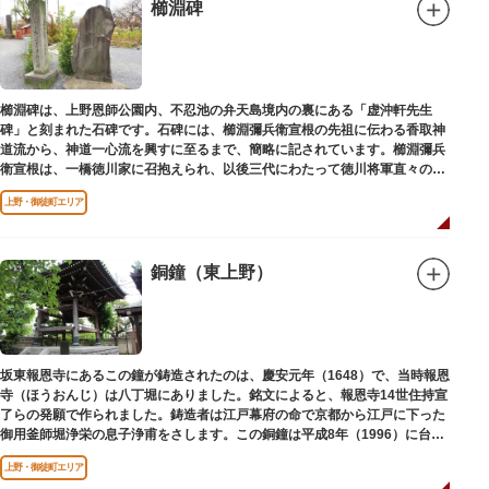
櫛淵碑
櫛淵碑は、上野恩師公園内、不忍池の弁天島境内の裏にある「虚沖軒先生
碑」と刻まれた石碑です。石碑には、櫛淵彌兵衛宣根の先祖に伝わる香取神
道流から、神道一心流を興すに至るまで、簡略に記されています。櫛淵彌兵
衛宣根は、一橋徳川家に召抱えられ、以後三代にわたって徳川将軍直々の護
衛役として仕えました。
上野・御徒町エリア
銅鐘（東上野）
坂東報恩寺にあるこの鐘が鋳造されたのは、慶安元年（1648）で、当時報恩
寺（ほうおんじ）は八丁堀にありました。銘文によると、報恩寺14世住持宣
了らの発願で作られました。鋳造者は江戸幕府の命で京都から江戸に下った
御用釜師堀浄栄の息子浄甫をさします。この銅鐘は平成8年（1996）に台東
区有形文化財として登載されました。
上野・御徒町エリア