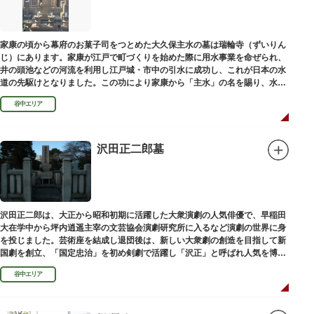
家康の頃から幕府のお菓子司をつとめた大久保主水の墓は瑞輪寺（ずいりん
じ）にあります。家康が江戸で町づくりを始めた際に用水事業を命ぜられ、
井の頭池などの河流を利用し江戸城・市中の引水に成功し、これが日本の水
道の先駆けとなりました。この功により家康から「主水」の名を賜り、水は
濁らざるを尊しとして「もんと」と読むようになったといわれます。
谷中エリア
沢田正二郎墓
沢田正二郎は、大正から昭和初期に活躍した大衆演劇の人気俳優で、早稲田
大在学中から坪内逍遥主宰の文芸協会演劇研究所に入るなど演劇の世界に身
を投じました。芸術座を結成し退団後は、新しい大衆劇の創造を目指して新
国劇を創立、「国定忠治」を初め剣劇で活躍し「沢正」と呼ばれ人気を博し
ました。お墓は谷中霊園にあります。
谷中エリア