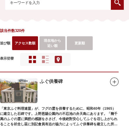
該当件数320件
現在地から
並び順
アクセス数順
更新順
近い順
表示切替
ふぐ供養碑
「東京ふぐ料理連盟」が、フグの霊を供養するために、昭和40年（1965）
に建立した石碑です。上野恩賜公園内の不忍池の弁天島にあります。「幾千
萬のふぐの霊に満腔の感謝をささげ、今後絶對安心してふぐを召し上がられ
ることを祈念し茲に別記會員有志の協力によってふぐ供養碑を建立した所以