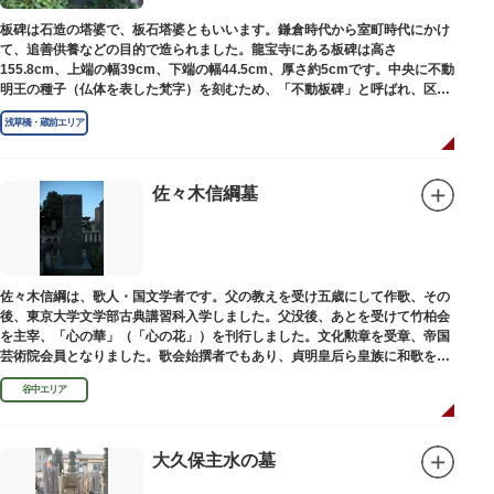
板碑は石造の塔婆で、板石塔婆ともいいます。鎌倉時代から室町時代にかけ
て、追善供養などの目的で造られました。龍宝寺にある板碑は高さ
155.8cm、上端の幅39cm、下端の幅44.5cm、厚さ約5cmです。中央に不動
明王の種子（仏体を表した梵字）を刻むため、「不動板碑」と呼ばれ、区内
現存の板碑を代表するもののひとつです。
浅草橋・蔵前エリア
佐々木信綱墓
佐々木信綱は、歌人・国文学者です。父の教えを受け五歳にして作歌、その
後、東京大学文学部古典講習科入学しました。父没後、あとを受けて竹柏会
を主宰、「心の華」（「心の花」）を刊行しました。文化勲章を受章、帝国
芸術院会員となりました。歌会始撰者でもあり、貞明皇后ら皇族に和歌を指
導しました。そのお墓は谷中霊園にあります。
谷中エリア
大久保主水の墓