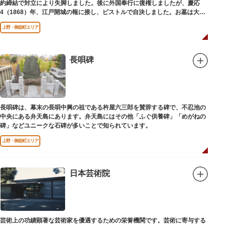
約締結で対立により失脚しました。後に外国奉行に復権しましたが、慶応
4（1868）年、江戸開城の報に接し、ピストルで自決しました。お墓は大正
寺（たいしょうじ）にあります。
上野・御徒町エリア
長唄碑
長唄碑は、幕末の長唄中興の祖である杵屋六三郎を賛辞する碑で、不忍池の
中央にある弁天島にあります。弁天島にはその他「ふぐ供養碑」「めがねの
碑」などユニークな石碑が多いことで知られています。
上野・御徒町エリア
日本芸術院
芸術上の功績顕著な芸術家を優遇するための栄誉機関です。芸術に寄与する