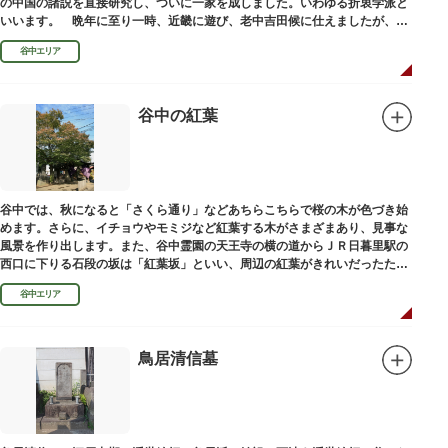
の中国の諸説を直接研究し、ついに一家を成しました。いわゆる折衷学派と
いいます。 晩年に至り一時、近畿に遊び、老中吉田候に仕えましたが、前
田家に賓使としてまぬかれ、三百石を給せられました。
谷中エリア
谷中の紅葉
谷中では、秋になると「さくら通り」などあちらこちらで桜の木が色づき始
めます。さらに、イチョウやモミジなど紅葉する木がさまざまあり、見事な
風景を作り出します。また、谷中霊園の天王寺の横の道からＪＲ日暮里駅の
西口に下りる石段の坂は「紅葉坂」といい、周辺の紅葉がきれいだったため
このように命名されたという説があります。
谷中エリア
鳥居清信墓