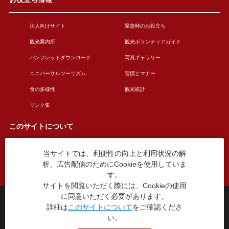
法人向けサイト
緊急時のお役立ち
観光案内所
観光ボランティアガイド
パンフレットダウンロード
写真ギャラリー
ユニバーサルツーリズム
習慣とマナー
食の多様性
観光統計
リンク集
このサイトについて
当サイトでは、利便性の向上と利用状況の解
このサイトについて
広告掲載について
析、広告配信のためにCookieを使用していま
お問い合わせ
す。
サイトを閲覧いただく際には、Cookieの使用
に同意いただく必要があります。
台東区役所観光課
詳細は
このサイトについて
をご確認くださ
〒110-8615 東京都台東区東上野4丁目5番6号
い。
TEL：03-5246-1151
（平日8:30〜17:15 土日祝休み）