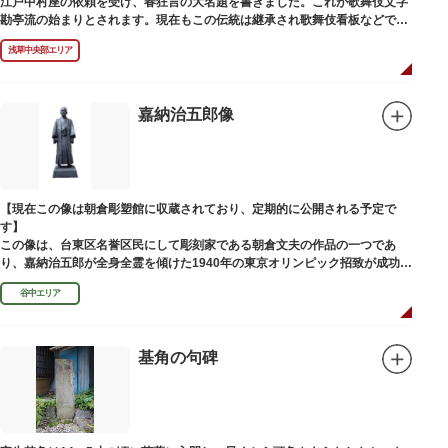
江戸中村座の依頼を受け、春狂言の大名題を書きました。これが歌舞伎文字
勘亭流の始まりとされます。現在もこの伝統は継承され歌舞伎看板などで使
われています。 お墓は清光寺（せいこうじ）境内にあります。
浅草中央部エリア
嘉納治五郎像
【現在この像は朝倉彫塑館に収蔵されており、定期的に公開される予定で
す】
この像は、台東区名誉区民にして彫刻家である朝倉文夫の作品の一つであ
り、嘉納治五郎が全身全霊を傾けた1940年の東京オリンピック招致が成功
（のちに返上）した、1936年に制作されました。
谷中エリア
朝倉文夫は、1907～1910年ころに嘉納と知り合ったと推察されます。その
後も縁があり、嘉納の人柄や骨格などを熟知していた朝倉は、嘉納の海外出
張中に本作を制作して周囲を驚かせました。しっかりした体幹を感じさせる
ポーズは、嘉納の柔道家としての「不動の姿勢」を意識したと思われます。
基角の句碑