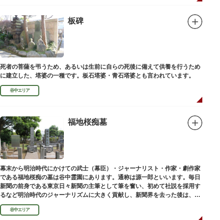
板碑
死者の菩薩を弔うため、あるいは生前に自らの死後に備えて供養を行うため
に建立した、塔婆の一種です。板石塔婆・青石塔婆とも言われています。
谷中エリア
福地桜痴墓
幕末から明治時代にかけての武士（幕臣）・ジャーナリスト・作家・劇作家
である福地桜痴の墓は谷中霊園にあります。通称は源一郎といいます。毎日
新聞の前身である東京日々新聞の主筆として筆を奮い、初めて社説を採用す
るなど明治時代のジャーナリズムに大きく貢献し、新聞界を去った後は、文
学者として活躍しました。
谷中エリア