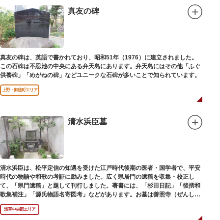
真友の碑
真友の碑は、英語で書かれており、昭和51年（1976）に建立されました。
この石碑は不忍池の中央にある弁天島にあります。弁天島にはその他「ふぐ
供養碑」「めがねの碑」などユニークな石碑が多いことで知られています。
上野・御徒町エリア
清水浜臣墓
清水浜臣は、松平定信の知遇を受けた江戸時代後期の医者・国学者で、平安
時代の物語や和歌の考証に励みました。広く県居門の遺稿を収集・校正し
て、「県門遺稿」と題して刊行しました。著書には、「杉田日記」「後撰和
歌集補注」「源氏物語名寄図考」などがあります。お墓は善照寺（ぜんしょ
うじ）境内にあります。
浅草中央部エリア