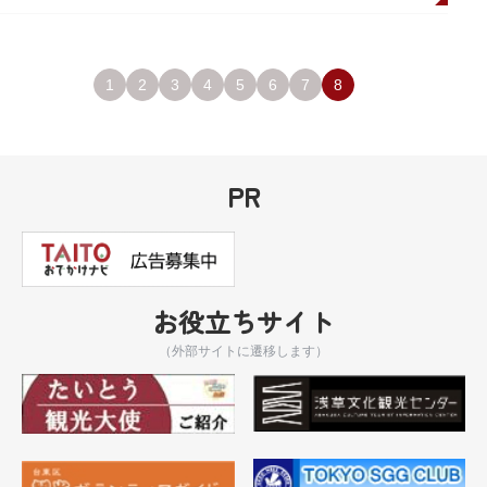
1
2
3
4
5
6
7
8
PR
お役立ちサイト
（外部サイトに遷移します）