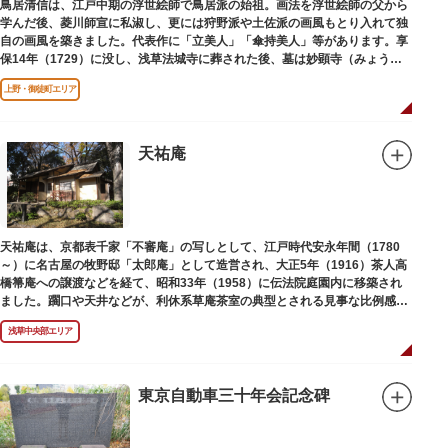
鳥居清信は、江戸中期の浮世絵師で鳥居派の始祖。画法を浮世絵師の父から
学んだ後、菱川師宣に私淑し、更には狩野派や土佐派の画風もとり入れて独
自の画風を築きました。代表作に「立美人」「傘持美人」等があります。享
保14年（1729）に没し、浅草法城寺に葬された後、墓は妙顕寺（みょうけ
んじ）に移されました。
上野・御徒町エリア
天祐庵
天祐庵は、京都表千家「不審庵」の写しとして、江戸時代安永年間（1780
～）に名古屋の牧野邸「太郎庵」として造営され、大正5年（1916）茶人高
橋箒庵への譲渡などを経て、昭和33年（1958）に伝法院庭園内に移築され
ました。躙口や天井などが、利休系草庵茶室の典型とされる見事な比例感を
醸し出しています。
浅草中央部エリア
東京自動車三十年会記念碑