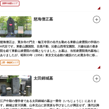
年（1978）に建てられました。
浅草中央部エリア
慈海僧正墓
慈海僧正は、寛永寺の門主・輪王寺宮の名代を勤める東叡山凌雲院の学頭の
4代目です。東叡山護国院、目黒不動、比叡山西塔宝園院、川越仙波の喜多
院を経て東叡山凌雲院の住職となりました。お墓は、当初凌雲院境内墓地に
ありましたが、昭和33年（1958）東京文化会館の建設のため寛永寺に移築
されました。
上野・御徒町エリア
太田錦城墓
江戸中期の儒学者である太田錦城の墓は一乗寺（いちじょうじ）にありま
す。錦城は皆川洪圓、山本北山に折衷派を学びましたが満足せず、漢代以降