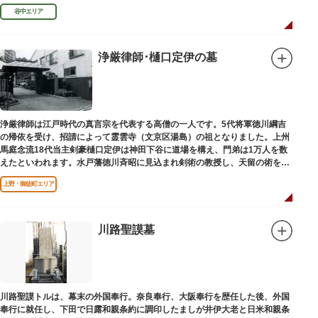
「長安寺板碑」として台東区の有形文化財に指定されています。
谷中エリア
浄厳律師･樋口定伊の墓
浄厳律師は江戸時代の真言宗を代表する高僧の一人です。5代将軍徳川綱吉
の帰依を受け、招請によって霊雲寺（文京区湯島）の祖となりました。上州
馬庭念流18代当主剣豪樋口定伊は神田下谷に道場を構え、門弟は1万人を数
えたといわれます。水戸藩徳川斉昭に見込まれ剣術の教授し、天留の術を創
案しました。お墓は妙極院（みょうごくいん）にあります。
上野・御徒町エリア
川路聖謨墓
川路聖謨トルは、幕末の外国奉行。奈良奉行、大阪奉行を歴任した後、外国
奉行に就任し、下田で日露和親条約に調印したましが井伊大老と日米和親条