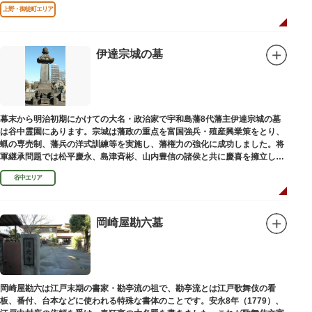
であります」と刻まれています。
上野・御徒町エリア
伊達宗城の墓
幕末から明治初期にかけての大名・政治家で宇和島藩8代藩主伊達宗城の墓
は谷中霊園にあります。宗城は藩政の重点を富国強兵・殖産興業策をとり、
蝋の専売制、藩兵の洋式訓練等を実施し、藩権力の強化に成功しました。将
軍継承問題では松平慶永、島津斉彬、山内豊信の諸侯と共に慶喜を擁立し
（幕末の四賢候といわれます）幕政改革を志す一橋派の有力メンバーとなっ
谷中エリア
て活躍しました。
岡崎屋勘六墓
岡崎屋勘六は江戸末期の書家・勘亭流の祖で、勘亭流とは江戸歌舞伎の看
板、番付、台本などに使われる特殊な書体のことです。安永8年（1779）、