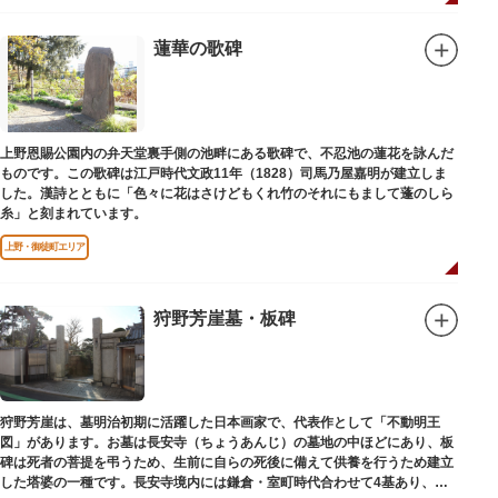
蓮華の歌碑
上野恩賜公園内の弁天堂裏手側の池畔にある歌碑で、不忍池の蓮花を詠んだ
ものです。この歌碑は江戸時代文政11年（1828）司馬乃屋嘉明が建立しま
した。漢詩とともに「色々に花はさけどもくれ竹のそれにもまして蓬のしら
糸」と刻まれています。
上野・御徒町エリア
狩野芳崖墓・板碑
狩野芳崖は、墓明治初期に活躍した日本画家で、代表作として「不動明王
図」があります。お墓は長安寺（ちょうあんじ）の墓地の中ほどにあり、板
碑は死者の菩提を弔うため、生前に自らの死後に備えて供養を行うため建立
した塔婆の一種です。長安寺境内には鎌倉・室町時代合わせて4基あり、