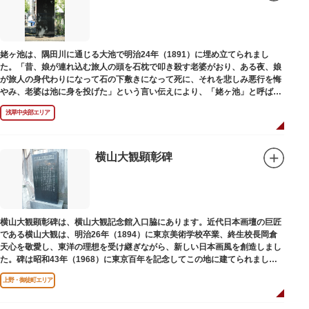
姥ヶ池は、隅田川に通じる大池で明治24年（1891）に埋め立てられまし
た。「昔、娘が連れ込む旅人の頭を石枕で叩き殺す老婆がおり、ある夜、娘
が旅人の身代わりになって石の下敷きになって死に、それを悲しみ悪行を悔
やみ、老婆は池に身を投げた」という言い伝えにより、「姥ヶ池」と呼ばれ
ていました。その碑は花川戸公園内にあります。
浅草中央部エリア
横山大観顕彰碑
横山大観顕彰碑は、横山大観記念館入口脇にあります。近代日本画壇の巨匠
である横山大観は、明治26年（1894）に東京美術学校卒業、終生校長岡倉
天心を敬愛し、東洋の理想を受け継ぎながら、新しい日本画風を創造しまし
た。碑は昭和43年（1968）に東京百年を記念してこの地に建てられまし
た。
上野・御徒町エリア