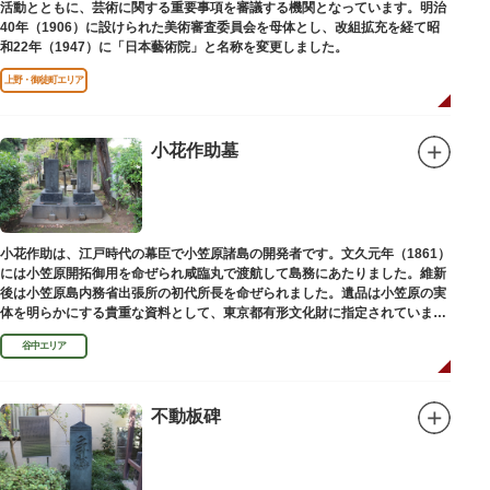
活動とともに、芸術に関する重要事項を審議する機関となっています。明治
40年（1906）に設けられた美術審査委員会を母体とし、改組拡充を経て昭
和22年（1947）に「日本藝術院」と名称を変更しました。
上野・御徒町エリア
小花作助墓
小花作助は、江戸時代の幕臣で小笠原諸島の開発者です。文久元年（1861）
には小笠原開拓御用を命ぜられ咸臨丸で渡航して島務にあたりました。維新
後は小笠原島内務省出張所の初代所長を命ぜられました。遺品は小笠原の実
体を明らかにする貴重な資料として、東京都有形文化財に指定されていま
す。お墓は谷中霊園にあります。
谷中エリア
不動板碑