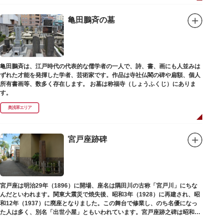
亀田鵬斉の墓
亀田鵬斉は、江戸時代の代表的な儒学者の一人で、詩、書、画にも人並みは
ずれた才能を発揮した学者、芸術家です。作品は寺社仏閣の碑や扁額、個人
所有書画等、数多く存在します。 お墓は称福寺（しょうふくじ）にありま
す。
奥浅草エリア
宮戸座跡碑
宮戸座は明治29年（1896）に開場、座名は隅田川の古称「宮戸川」にちな
んだといわれます。関東大震災で焼失後、昭和3年（1928）に再建され、昭
和12年（1937）に廃座となりました。この舞台で修業し、のち名優になっ
た人は多く、別名「出世小屋」ともいわれています。宮戸座跡之碑は昭和53