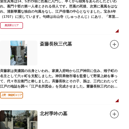
室生其角は14、5才の頃に芭蕉に入門し、早くから頭角をあらわしたといわ
れ、蕉門十哲の第一人者とされる俳人です。芭蕉の死後、次第に蕉風をはな
れ、清新華麗な独自の句風をなし、江戸俳壇の中心となりました。宝永4年
（1707）に没しています。句碑は出山寺（しゅっさんじ）にあり、「草茎を
つつむ葉もなき 雲間哉」と刻まれています。
奥浅草エリア
斎藤長秋三代墓
斉藤家は美濃国の出身といわれ、家康入府時から江戸神田に住み、雉子町の
名主として六ヶ町を支配しました。神田果物市場を監督して野菜上納を掌っ
て、代々市左衛門と称しました。斉藤長秋とその子、孫は、三代にわたって
江戸の地誌を調べ「江戸名所図会」を完成させました。齋藤長秋三代のお墓
は法善寺（ほうぜんじ）にあります。
上野・御徒町エリア
北村季吟の墓