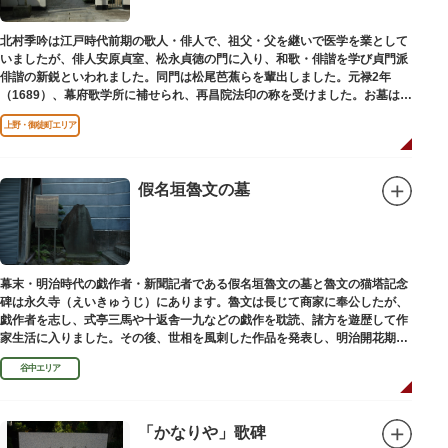
北村季吟は江戸時代前期の歌人・俳人で、祖父・父を継いで医学を業として
いましたが、俳人安原貞室、松永貞徳の門に入り、和歌・俳諧を学び貞門派
俳諧の新鋭といわれました。同門は松尾芭蕉らを輩出しました。元禄2年
（1689）、幕府歌学所に補せられ、再昌院法印の称を受けました。お墓は正
慶寺（しょうけいじ）にあります。
上野・御徒町エリア
假名垣魯文の墓
幕末・明治時代の戯作者・新聞記者である假名垣魯文の墓と魯文の猫塔記念
碑は永久寺（えいきゅうじ）にあります。魯文は長じて商家に奉公したが、
戯作者を志し、式亭三馬や十返舎一九などの戯作を耽読、諸方を遊歴して作
家生活に入りました。その後、世相を風刺した作品を発表し、明治開花期の
花形作家となりました。墓石には、聖観音を線刻した板碑がはめ込まれてい
谷中エリア
ます。
「かなりや」歌碑