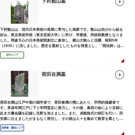
下村観山墓
下村観山は、現代日本美術の発展に寄与した画家です。観山は幼少から絵を
好み、東京美術学校（東京芸術大学）に学び、卒業後、同校助教授となりま
した。岡倉天心の日本美術院創立に参加し、横山大観らと活躍、昭和5年
（1930）に没しました。歴史を題材としたものを得意とし、「弱法師」は代
表作です。お墓は安立寺（あんりゅうじ）にあります。
谷中エリア
荷田在満墓
荷田在満は江戸中期の国学者で、荷田春満の甥にあたり、学問的後継者で
す。享保年間江戸に下り学問普及に努力し、その後、幕府の命により京師に
赴き大嘗会議を記録し注釈を加えました。また、貞観格式の校訂を行い、田
安家に仕えましたがまもなく辞任し、その後は人々を集めて教育を業としま
した。お墓は金竜寺（きんりゅうじ）境内にあります。
浅草橋・蔵前エリア