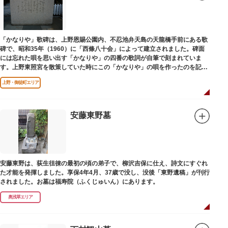
「かなりや」歌碑は、上野恩賜公園内、不忍池弁天島の天龍橋手前にある歌
碑で、昭和35年（1960）に「西條八十会」によって建立されました。碑面
には忘れた唄を思い出す「かなりや」の四番の歌詞が自筆で刻まれていま
す。上野東照宮を散策していた時にこの「かなりや」の唄を作ったのを記念
してこの地に建てられました。
上野・御徒町エリア
安藤東野墓
安藤東野は、荻生徂徠の最初の頃の弟子で、柳沢吉保に仕え、詩文にすぐれ
た才能を発揮しました。享保4年4月、37歳で没し、没後「東野遺稿」が刊行
されました。お墓は福寿院（ふくじゅいん）にあります。
奥浅草エリア