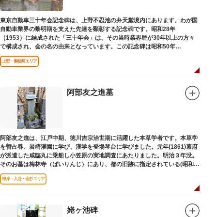
東京自動車三十年会記念碑は、上野不忍池の弁天堂境内にあります。わが国
自動車業界の黎明期を支えた先達を顕彰する記念碑です。昭和28年
（1953）に結成された「三十年会」は、その当時業界歴が30年以上の方々
で構成され、会の名の由来となっています。この記念碑は昭和50年
（1975）に同会が建立しました。
上野・御徒町エリア
阿部友之進墓
阿部友之進は、江戸中期、徳川吉宗治世期に活躍した本草学者です。本草学
を曽占春、岩崎灌園に学び、漢学を登場琴台に学びました。元年(1861)幕府
が派遣した咸臨丸に乗船し小笠原の実地調査にあたりました。明治３年没。
そのお墓は梅林寺（ばいりんじ）にあり、都の旧跡に指定されている(昭和３
年指定)。
根岸・入谷・金杉エリア
姥ヶ池碑