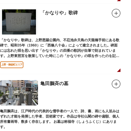
「かなりや」歌碑
「かなりや」歌碑は、上野恩賜公園内、不忍池弁天島の天龍橋手前にある歌
碑で、昭和35年（1960）に「西條八十会」によって建立されました。碑面
には忘れた唄を思い出す「かなりや」の四番の歌詞が自筆で刻まれていま
す。上野東照宮を散策していた時にこの「かなりや」の唄を作ったのを記念
してこの地に建てられました。
上野・御徒町エリア
亀田鵬斉の墓
亀田鵬斉は、江戸時代の代表的な儒学者の一人で、詩、書、画にも人並みは
ずれた才能を発揮した学者、芸術家です。作品は寺社仏閣の碑や扁額、個人
所有書画等、数多く存在します。 お墓は称福寺（しょうふくじ）にありま
す。