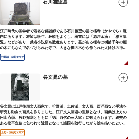
石川雅望墓
江戸時代の国学者で著名な俳諧師である石川雅望の墓は榧寺（かやでら）境
内にあります。雅望は晩年、狂歌をよくし、著書には「源注余滴」「雅言集
覧」などがあり、戯者小説類も数種あります。墓がある榧寺は樹齢千年の榧
の木にちなんで名づけられた寺で、大きな榧の木から作られた火除けの神、
秋葉権現で知られています。
浅草橋・蔵前エリア
谷文晁の墓
谷文晁は江戸後期文人画家で、狩野派、土佐派、文人画、西洋画など手法を
研究し独自の画風を作りました。江戸文人画壇の重鎮となり、画業は上方の
円山応挙、狩野探幽とともに「徳川時代の三大家」に数えられます。親交の
ある松平定信に乞われて近習となって諸国を随行しながら絵を描いたといわ
れています。お墓は源空寺（げんくうじ）にあります。
上野・御徒町エリア