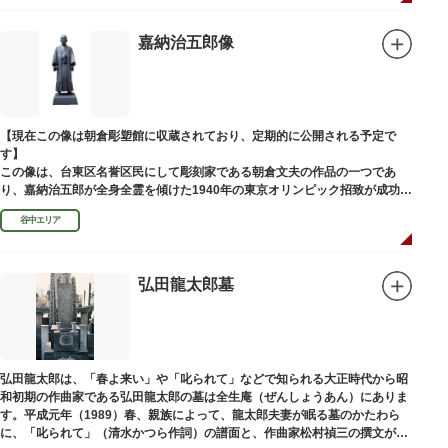
嘉納治五郎像
【現在この像は朝倉彫塑館に収蔵されており、定期的に公開される予定で
す】
この像は、台東区名誉区民にして彫刻家である朝倉文夫の作品の一つであ
り、嘉納治五郎が全身全霊を傾けた1940年の東京オリンピック招致が成功
（のちに返上）した、1936年に制作されました。
谷中エリア
朝倉文夫は、1907～1910年ころに嘉納と知り合ったと推察されます。その
後も縁があり、嘉納の人柄や骨格などを熟知していた朝倉は、嘉納の海外出
張中に本作を制作して周囲を驚かせました。しっかりした体幹を感じさせる
ポーズは、嘉納の柔道家としての「不動の姿勢」を意識したと思われます。
弘田龍太郎墓
弘田龍太郎は、「春よ来い」や「叱られて」などで知られる大正時代から昭
和初期の作曲家である弘田龍太郎の墓は全生庵（ぜんしょうあん）にありま
す。平成元年（1989）春、親族によって、龍太郎夫妻が眠る墓のかたわら
に、「叱られて」（清水かつら作詞）の譜面と、作曲家松村禎三の撰文が浮