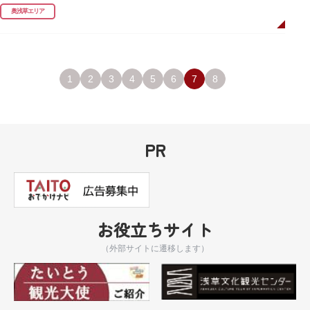
奥浅草エリア
1
2
3
4
5
6
7
8
PR
お役立ちサイト
（外部サイトに遷移します）