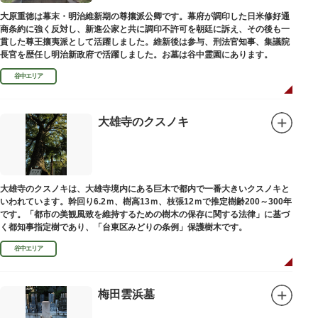
大原重徳は幕末・明治維新期の尊攘派公卿です。幕府が調印した日米修好通
商条約に強く反対し、新進公家と共に調印不許可を朝廷に訴え、その後も一
貫した尊王攘夷派として活躍しました。維新後は参与、刑法官知事、集議院
長官を歴任し明治新政府で活躍しました。お墓は谷中霊園にあります。
谷中エリア
大雄寺のクスノキ
大雄寺のクスノキは、大雄寺境内にある巨木で都内で一番大きいクスノキと
いわれています。幹回り6.2ｍ、樹高13ｍ、枝張12ｍで推定樹齢200～300年
です。「都市の美観風致を維持するための樹木の保存に関する法律」に基づ
く都知事指定樹であり、「台東区みどりの条例」保護樹木です。
谷中エリア
梅田雲浜墓