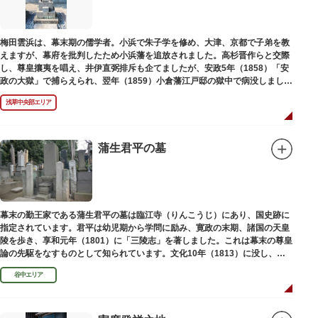
梅田雲浜は、幕末期の儒学者。小浜で朱子学を修め、大津、京都で子弟を教
えますが、幕府を批判したため小浜藩を追放されました。高杉晋作らと交際
し、尊皇攘夷を唱え、井伊直弼排斥も企てましたが、安政5年（1858）「安
政の大獄」で捕らえられ、翌年（1859）小倉藩江戸邸の獄中で病没しまし
た。お墓は海禅寺（かいぜんじ）にあります。
浅草中央部エリア
蒲生君平の墓
幕末の勤王家である蒲生君平の墓は臨江寺（りんこうじ）にあり、国史跡に
指定されています。君平は幼児期から学問に励み、寛政の末期、諸国の天皇
陵を歩き、享和元年（1801）に「三陵志」を著しました。これは幕末の尊皇
論の先駆をなすものとして知られています。文化10年（1813）に没し、高
山彦三郎や林子平と共に「寛政三奇人」の一人にあげられています。
谷中エリア