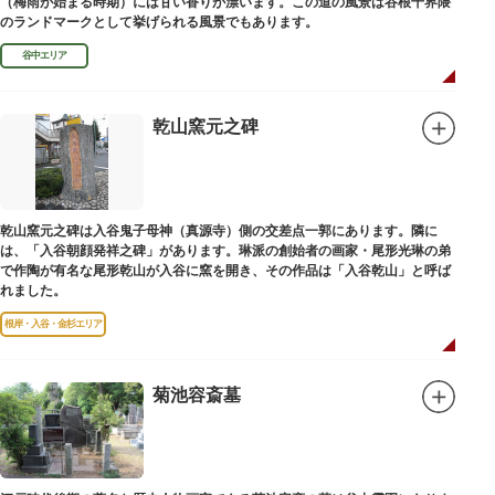
（梅雨が始まる時期）には甘い香りが漂います。この道の風景は谷根千界隈
のランドマークとして挙げられる風景でもあります。
谷中エリア
乾山窯元之碑
乾山窯元之碑は入谷鬼子母神（真源寺）側の交差点一郭にあります。隣に
は、「入谷朝顔発祥之碑」があります。琳派の創始者の画家・尾形光琳の弟
で作陶が有名な尾形乾山が入谷に窯を開き、その作品は「入谷乾山」と呼ば
れました。
根岸・入谷・金杉エリア
菊池容斎墓