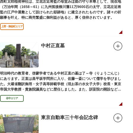
西町太郎稲荷神社は、立花左近将監の母堂みほ姫の守り本尊として、現在地
（万治年間（1658～61）に九州筑後柳川藩11万9600石の太守、立花左近将
監の江戸中屋敷として設けられた邸跡地）に建立されたものです。諸々の祈
願事を叶え、特に商売繁盛に御利益があると、厚く信仰されています。
上野・御徒町エリア
中村正直墓
明治時代の教育者、啓蒙学者である中村正直の墓は了～寺（りょうごんじ）
にあります。正直は昌平坂学問所に入り、佐藤一斎について儒学を学びまし
た。大蔵省翻訳御用・女子高等師範学校（現お茶の水女子大学）校長・東京
帝国大学教授・貴族院議員などに歴任しました。また、訓盲院の開設など女
子教育や障害者教育にも力を注ぎました。明治24（1891）病没しました。
谷中エリア
東京自動車三十年会記念碑