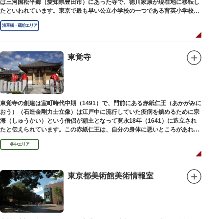
は三河国松平郷（愛知県豊田市）にあった寺で、徳川家康が現在地に移転し
たといわれています。東京で最も早い公立小学校の一つである育英小学校の
発祥の地としても知られています。
浅草橋・蔵前エリア
東覚寺
東覚寺の創建は室町時代中期（1491）で、門前にある赤紙仁王（あかがみに
おう）（石造金剛力士立像）は江戸中に流行していた疫病を鎮めるために宗
海（しゅうかい）という僧侶が願主となって寛永18年（1641）に造立され
たと伝えられています。この赤紙仁王は、自分の身体に悪いところがあれ
ば、仁王像の同じところに赤紙を貼ると病気が治ると信仰されています。
谷中エリア
東京都美術館美術情報室