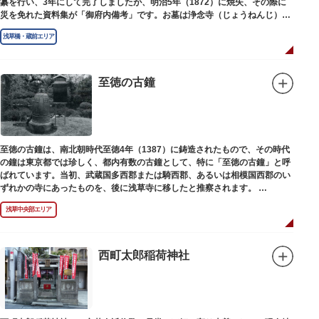
纂を行い、3年にして完了しましたが、明治5年（1872）に焼失、その際に
災を免れた資料集が「御府内備考」です。お墓は浄念寺（じょうねんじ）境
内にあります。
浅草橋・蔵前エリア
至徳の古鐘
至徳の古鐘は、南北朝時代至徳4年（1387）に鋳造されたもので、その時代
の鐘は東京都では珍しく、都内有数の古鐘として、特に「至徳の古鐘」と呼
ばれています。当初、武蔵国多西郡または騎西郡、あるいは相模国西郡のい
ずれかの寺にあったものを、後に浅草寺に移したと推察されます。
現在は、五重塔北側の絵馬堂内に保管されています。絵馬堂は通常非公開と
浅草中央部エリア
なっていますが、不定期で行われる「伝法院庭園拝観と絵馬展」が開催され
る際は、展示されている至徳の古鐘を見ることができます。
西町太郎稲荷神社