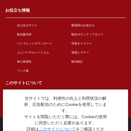
お役立ち情報
法人向けサイト
緊急時のお役立ち
観光案内所
観光ボランティアガイド
パンフレットダウンロード
写真ギャラリー
ユニバーサルツーリズム
習慣とマナー
食の多様性
観光統計
リンク集
このサイトについて
当サイトでは、利便性の向上と利用状況の解
このサイトについて
広告掲載について
析、広告配信のためにCookieを使用していま
お問い合わせ
す。
サイトを閲覧いただく際には、Cookieの使用
に同意いただく必要があります。
台東区役所観光課
詳細は
このサイトについて
をご確認くださ
〒110-8615 東京都台東区東上野4丁目5番6号