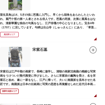
室生其角は14、5才の頃に芭蕉に入門し、早くから頭角をあらわしたといわ
れ、蕉門十哲の第一人者とされる俳人です。芭蕉の死後、次第に蕉風をはな
れ、清新華麗な独自の句風をなし、江戸俳壇の中心となりました。宝永4年
（1707）に没しています。句碑は出山寺（しゅっさんじ）にあり、「草茎を
つつむ葉もなき 雲間哉」と刻まれています。
奥浅草エリア
宋紫石墓
宋紫石は江戸中期の画家で、長崎に遊学し、清朝の画家沈南蘋の精緻な写実
画をうけついだ熊代熊斐に学びました。さらに宋紫岩の薫陶を受け、名を宋
紫石と改め、遂に一家をなし、江戸に帰って、大いに南蘋派を流布させた名
匠です。南蘋派は日本の伝統画に写実の思想を再覚醒せしめた近代日本画壇
の源流です。お墓は徳本寺（とくほんじ）境内にあります。
浅草中央部エリア