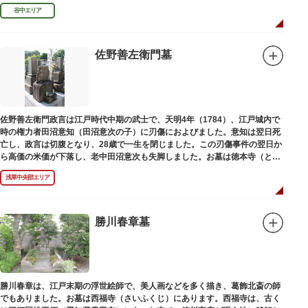
き彫りされる碑が建立されました。
谷中エリア
佐野善左衛門墓
佐野善左衛門政言は江戸時代中期の武士で、天明4年（1784）、江戸城内で
時の権力者田沼意知（田沼意次の子）に刃傷におよびました。意知は翌日死
亡し、政言は切腹となり、28歳で一生を閉じました。この刃傷事件の翌日か
ら高価の米価が下落し、老中田沼意次も失脚しました。お墓は徳本寺（とく
ほんじ）境内にあります。
浅草中央部エリア
勝川春章墓
勝川春章は、江戸末期の浮世絵師で、美人画などを多く描き、葛飾北斎の師
でもありました。お墓は西福寺（さいふくじ）にあります。西福寺は、古く