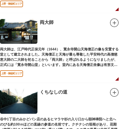
之墓」と刻まれた墓が教證寺（きょうしょうじ）にあります。
上野・御徒町エリア
両大師
両大師は、江戸時代正保元年（1644）、寛永寺開山天海僧正の像を安置する
堂として建立されました。天海僧正と天海が最も尊敬した平安時代の高僧慈
恵大師の二大師を祀ることから「両大師」と呼ばれるようになりましたが、
正式には「寛永寺開山堂」といいます。堂内にある天海僧正坐像は有形文化
財に指定されています。
上野・御徒町エリア
くちなしの道
谷中1丁目のみかどパン店のあるヒマラヤ杉の入り口から頤神禅院へと北へ
のびる約100ｍほどの直線の参道の名前です。クチナシの垣根があり、花期