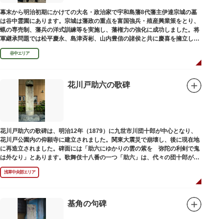
幕末から明治初期にかけての大名・政治家で宇和島藩8代藩主伊達宗城の墓
は谷中霊園にあります。宗城は藩政の重点を富国強兵・殖産興業策をとり、
蝋の専売制、藩兵の洋式訓練等を実施し、藩権力の強化に成功しました。将
軍継承問題では松平慶永、島津斉彬、山内豊信の諸侯と共に慶喜を擁立し
（幕末の四賢候といわれます）幕政改革を志す一橋派の有力メンバーとなっ
谷中エリア
て活躍しました。
花川戸助六の歌碑
花川戸助六の歌碑は、明治12年（1879）に九世市川団十郎が中心となり、
花川戸公園内の仰願寺に建立されました。関東大震災で崩壊し、後に現在地
に再造立されました。碑面には「助六にゆかりの雲の紫を 弥陀の利剣で鬼
は外なり」とあります。歌舞伎十八番の一つ「助六」は、代々の団十郎が伝
えていますが、助六の実像は不明です。
浅草中央部エリア
基角の句碑