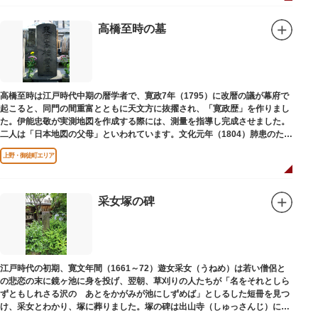
高橋至時の墓
高橋至時は江戸時代中期の暦学者で、寛政7年（1795）に改暦の議が幕府で
起こると、同門の間重富とともに天文方に抜擢され、「寛政歴」を作りまし
た。伊能忠敬が実測地図を作成する際には、測量を指導し完成させました。
二人は「日本地図の父母」といわれています。文化元年（1804）肺患のため
没しました。お墓は源空寺（げんくうじ）にあります。
上野・御徒町エリア
采女塚の碑
江戸時代の初期、寛文年間（1661～72）遊女采女（うねめ）は若い僧侶と
の悲恋の末に鏡ヶ池に身を投げ、翌朝、草刈りの人たちが「名をそれとしら
ずともしれさる沢の あとをかがみが池にしずめば」としるした短冊を見つ
け、采女とわかり、塚に葬りました。塚の碑は出山寺（しゅっさんじ）にあ