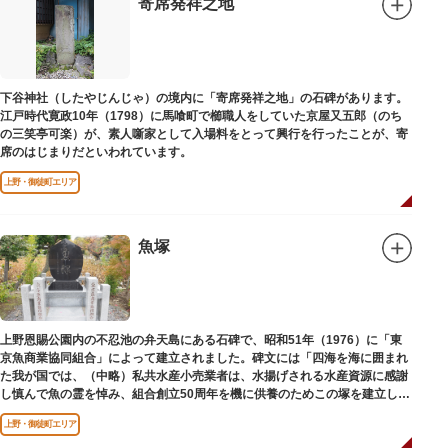
寄席発祥之地
下谷神社（したやじんじゃ）の境内に「寄席発祥之地」の石碑があります。
江戸時代寛政10年（1798）に馬喰町で櫛職人をしていた京屋又五郎（のち
の三笑亭可楽）が、素人噺家として入場料をとって興行を行ったことが、寄
席のはじまりだといわれています。
上野・御徒町エリア
魚塚
上野恩賜公園内の不忍池の弁天島にある石碑で、昭和51年（1976）に「東
京魚商業協同組合」によって建立されました。碑文には「四海を海に囲まれ
た我が国では、（中略）私共水産小売業者は、水揚げされる水産資源に感謝
し慎んで魚の霊を悼み、組合創立50周年を機に供養のためこの塚を建立しま
す」とあります。
上野・御徒町エリア