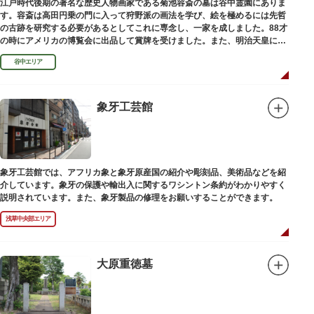
江戸時代後期の著名な歴史人物画家である菊池容斎の墓は谷中霊園にありま
す。容斎は高田円乗の門に入って狩野派の画法を学び、絵を極めるには先哲
の古跡を研究する必要があるとしてこれに専念し、一家を成しました。88才
の時にアメリカの博覧会に出品して賞牌を受けました。また、明治天皇に
「日本画史」の称を賜りました。
谷中エリア
象牙工芸館
象牙工芸館では、アフリカ象と象牙原産国の紹介や彫刻品、美術品などを紹
介しています。象牙の保護や輸出入に関するワシントン条約がわかりやすく
説明されています。また、象牙製品の修理をお願いすることができます。
浅草中央部エリア
大原重徳墓