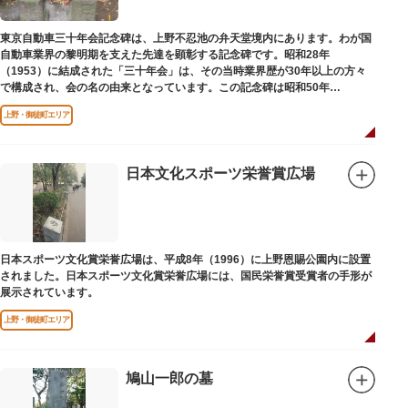
東京自動車三十年会記念碑は、上野不忍池の弁天堂境内にあります。わが国
自動車業界の黎明期を支えた先達を顕彰する記念碑です。昭和28年
（1953）に結成された「三十年会」は、その当時業界歴が30年以上の方々
で構成され、会の名の由来となっています。この記念碑は昭和50年
（1975）に同会が建立しました。
上野・御徒町エリア
日本文化スポーツ栄誉賞広場
日本スポーツ文化賞栄誉広場は、平成8年（1996）に上野恩賜公園内に設置
されました。日本スポーツ文化賞栄誉広場には、国民栄誉賞受賞者の手形が
展示されています。
上野・御徒町エリア
鳩山一郎の墓