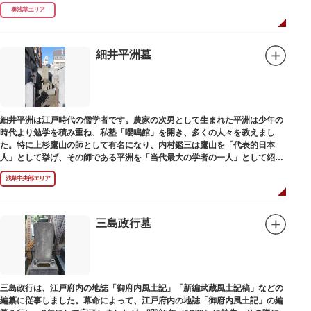
ります。
奥浅草エリア
細井平洲墓
細井平洲は江戸時代の儒学者です。農家の次男として生まれた平洲は少年の
時代より勉学を積み重ね、私塾「嚶鳴館」を開き、多くの人々を教えまし
た。特に上杉鷹山の師として有名になり、内村鑑三は鷹山を「代表的日本
人」として挙げ、その師である平洲を「当代最大の学者の一人」として紹介
しています。お墓は天嶽院（てんがくいん）境内にあります。
浅草中央部エリア
三島政行墓
三島政行は、江戸府内の地誌「御府内風土記」「新編武蔵風土記稿」などの
編纂に従事しました。幕命によって、江戸府内の地誌「御府内風土記」の編