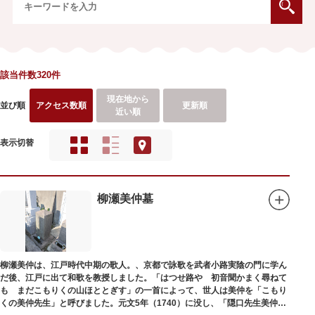
該当件数320件
現在地から
並び順
アクセス数順
更新順
近い順
表示切替
柳瀬美仲墓
柳瀬美仲は、江戸時代中期の歌人。、京都で詠歌を武者小路実陰の門に学ん
だ後、江戸に出て和歌を教授しました。「はつせ路や 初音聞かまく尋ねて
も まだこもりくの山ほととぎす」の一首によって、世人は美仲を「こもり
くの美仲先生」と呼びました。元文5年（1740）に没し、「隠口先生美仲甫