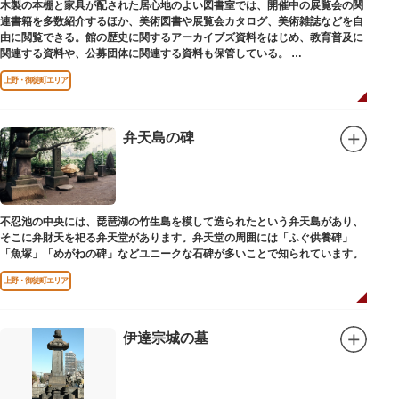
木製の本棚と家具が配された居心地のよい図書室では、開催中の展覧会の関
連書籍を多数紹介するほか、美術図書や展覧会カタログ、美術雑誌などを自
由に閲覧できる。館の歴史に関するアーカイブズ資料をはじめ、教育普及に
関連する資料や、公募団体に関連する資料も保管している。
（画像提供：東京都美術館）
上野・御徒町エリア
弁天島の碑
不忍池の中央には、琵琶湖の竹生島を模して造られたという弁天島があり、
そこに弁財天を祀る弁天堂があります。弁天堂の周囲には「ふぐ供養碑」
「魚塚」「めがねの碑」などユニークな石碑が多いことで知られています。
上野・御徒町エリア
伊達宗城の墓