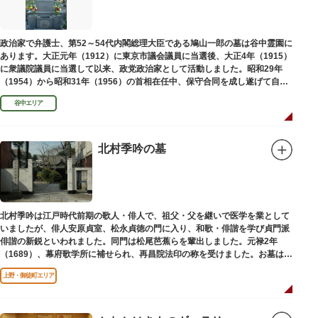
政治家で弁護士、第52～54代内閣総理大臣である鳩山一郎の墓は谷中霊園に
あります。大正元年（1912）に東京市議会議員に当選後、大正4年（1915）
に衆議院議員に当選して以来、政党政治家として活動しました。昭和29年
（1954）から昭和31年（1956）の首相在任中、保守合同を成し遂げて自由
民主党の初代総裁となり、日本とソビエト連邦の国交回復を実現しました。
谷中エリア
北村季吟の墓
北村季吟は江戸時代前期の歌人・俳人で、祖父・父を継いで医学を業として
いましたが、俳人安原貞室、松永貞徳の門に入り、和歌・俳諧を学び貞門派
俳諧の新鋭といわれました。同門は松尾芭蕉らを輩出しました。元禄2年
（1689）、幕府歌学所に補せられ、再昌院法印の称を受けました。お墓は正
慶寺（しょうけいじ）にあります。
上野・御徒町エリア