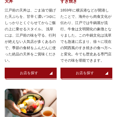
天丼
すき焼き
江戸前の天丼は、ごま油で揚げ
1859年に横浜港などが開港し
た天ぷらを、甘辛く濃いつゆに
たことで、海外から肉食文化が
しっかりとくぐらせてからご飯
伝わり、江戸では牛鍋屋が流
の上に乗せるスタイル。 浅草
行。牛食は文明開化の象徴とな
には、江戸前の味を守る、行列
りました。この牛鍋文化は浅草
が絶えない人気店が多くあるの
でも急速に広まり、徐々に現在
で、季節の食材をふんだんに使
の関西風のすき焼きの食べ方へ
った絶品の天丼をご賞味くださ
と変化。今でも歴史ある専門店
い。
でその味を堪能できます。
お店を探す
お店を探す