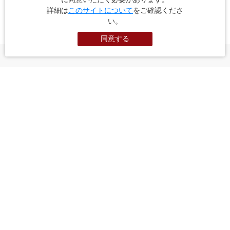
詳細は
このサイトについて
をご確認くださ
「谷中・根岸・入谷・金杉」エリア特集
い。
同意する
次に読みたい特集記事
美術館・博物館に動物園 アメ横でも有名な「上野・御徒町」