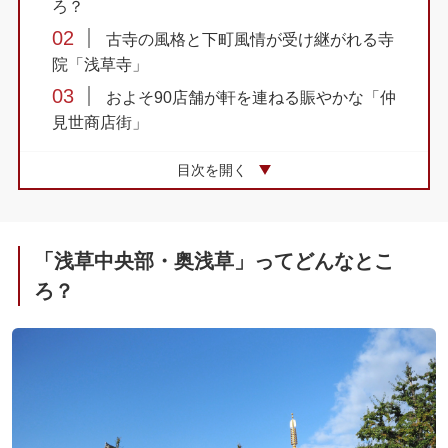
ろ？
02
古寺の風格と下町風情が受け継がれる寺
院「浅草寺」
03
およそ90店舗が軒を連ねる賑やかな「仲
見世商店街」
04
レトロな日本最古の遊園地「浅草花やし
目次を開く
き」
05
憧れのスターたちを身近に感じられる
「スターの手型」
「浅草中央部・奥浅草」ってどんなとこ
06
散策も楽しい注目のエリア
ろ？
07
伝統の絶品グルメ
08
東京スカイツリー®を見るなら「隅田公
園」
09
「浅草中央部・奥浅草」にある神社めぐ
り