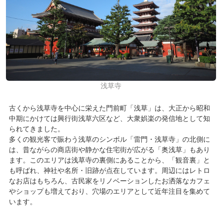
10
江戸文化の伝統工芸を楽しむ
11
浅草中央部・奥浅草エリアの主要観光地
MAP
浅草寺
古くから浅草寺を中心に栄えた門前町「浅草」は、大正から昭和
中期にかけては興行街浅草六区など、大衆娯楽の発信地として知
られてきました。
多くの観光客で賑わう浅草のシンボル「雷門・浅草寺」の北側に
は、昔ながらの商店街や静かな住宅街が広がる「奥浅草」もあり
ます。このエリアは浅草寺の裏側にあることから、「観音裏」と
も呼ばれ、神社や名所・旧跡が点在しています。周辺にはレトロ
なお店はもちろん、古民家をリノベーションしたお洒落なカフェ
やショップも増えており、穴場のエリアとして近年注目を集めて
います。