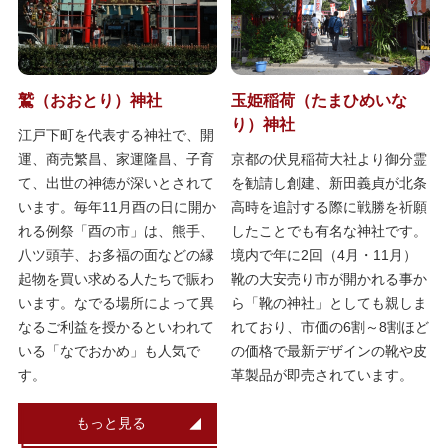
鷲（おおとり）神社
玉姫稲荷（たまひめいな
り）神社
江戸下町を代表する神社で、開
運、商売繁昌、家運隆昌、子育
京都の伏見稲荷大社より御分霊
て、出世の神徳が深いとされて
を勧請し創建、新田義貞が北条
います。毎年11月酉の日に開か
高時を追討する際に戦勝を祈願
れる例祭「酉の市」は、熊手、
したことでも有名な神社です。
八ツ頭芋、お多福の面などの縁
境内で年に2回（4月・11月）
起物を買い求める人たちで賑わ
靴の大安売り市が開かれる事か
います。なでる場所によって異
ら「靴の神社」としても親しま
なるご利益を授かるといわれて
れており、市価の6割～8割ほど
いる「なでおかめ」も人気で
の価格で最新デザインの靴や皮
す。
革製品が即売されています。
もっと見る