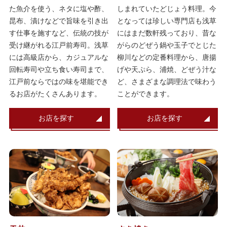
た魚介を使う、ネタに塩や酢、
しまれていたどじょう料理。今
昆布、漬けなどで旨味を引き出
となっては珍しい専門店も浅草
す仕事を施すなど、伝統の技が
にはまだ数軒残っており、昔な
受け継がれる江戸前寿司。浅草
がらのどぜう鍋や玉子でとじた
には高級店から、カジュアルな
柳川などの定番料理から、唐揚
回転寿司や立ち食い寿司まで、
げや天ぷら、浦焼、どぜう汁な
江戸前ならではの味を堪能でき
ど、さまざまな調理法で味わう
るお店がたくさんあります。
ことができます。
お店を探す
お店を探す