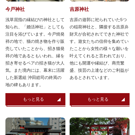
今戸神社
吉原神社
浅草屈指の縁結びの神社として
吉原の遊郭に祀られていた5つ
知られ、「婚活神社」としても
の稲荷神社と、隣接する吉原弁
注目を浴びています。今戸焼発
財天が合祀されてできた神社で
祥の地で、猫の焼き物を作り販
す。遊女たちの信仰を集めてい
売していたことから、招き猫発
たことから女性の様々な願いを
祥の地であるともいわれ、縁を
叶えてくれると言われており、
招き寄せるペアの招き猫が大人
他にも開運や縁結び、商売繁
気。また境内には、幕末に活躍
盛、技芸の上達などのご利益が
した新選組 沖田総司の終焉の
あるとされています。
地の碑もあります。
もっと見る
もっと見る