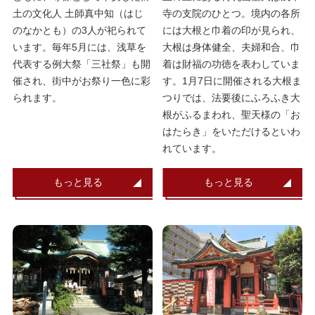
土の文化人 土師真中知（はじ
寺の支院のひとつ。境内の各所
のなかとも）の3人が祀られて
には大根と巾着の印が見られ、
います。毎年5月には、浅草を
大根は身体健全、夫婦和合、巾
代表する例大祭「三社祭」も開
着は財福の功徳を表わしていま
催され、街中がお祭り一色に彩
す。1月7日に開催される大根ま
られます。
つりでは、法要後にふろふき大
根がふるまわれ、聖天様の「お
はたらき」をいただけるといわ
れています。
もっと見る
もっと見る