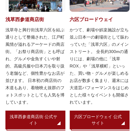
浅草西参道商店街
六区ブロードウェイ
浅草寺と興行街浅草六区を結ぶ
かつて、劇場や娯楽施設が立ち
通りとして整備された、江戸町
並ぶ日本一の劇場街として賑わ
風情が溢れるアーケードの商店
っていた「浅草六区」のメイン
街。「お祭り商店街」とも呼ば
ストリート。 全長約300mの通
れ、グルメや金魚すくいや射
りには、劇場の他に「浅草
的、高級呉服や日本刀を取り扱
ROX」や「浅草横町」といっ
う老舗など、個性豊かなお店が
た、買い物・グルメが楽しめる
並びます。 日本初の商店街の
お店が数多く集まり、週末には
木道もあり、着物映え抜群のフ
大道芸パフォーマンスをはじめ
ォトスポットとしても人気を博
とした様々なイベントも開催さ
しています。
れています。
浅草西参道商店街 公式サ
六区ブロードウェイ 公式
イト
サイト