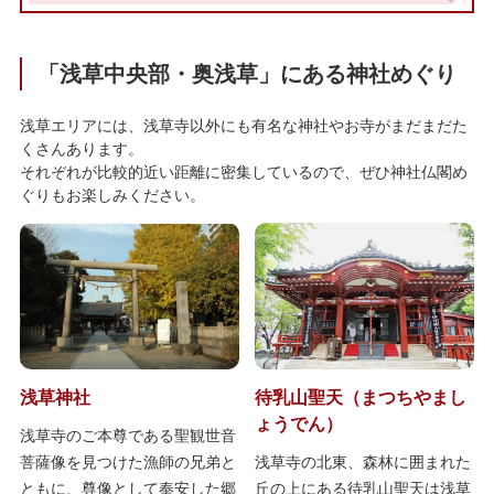
「浅草中央部・奥浅草」にある神社めぐり
浅草エリアには、浅草寺以外にも有名な神社やお寺がまだまだた
くさんあります。
それぞれが比較的近い距離に密集しているので、ぜひ神社仏閣め
ぐりもお楽しみください。
浅草神社
待乳山聖天（まつちやまし
ょうでん）
浅草寺のご本尊である聖観世音
菩薩像を見つけた漁師の兄弟と
浅草寺の北東、森林に囲まれた
ともに、尊像として奉安した郷
丘の上にある待乳山聖天は浅草