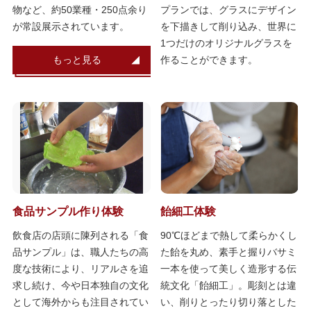
物など、約50業種・250点余り
プランでは、グラスにデザイン
が常設展示されています。
を下描きして削り込み、世界に
1つだけのオリジナルグラスを
もっと見る
作ることができます。
食品サンプル作り体験
飴細工体験
飲食店の店頭に陳列される「食
90℃ほどまで熱して柔らかくし
品サンプル」は、職人たちの高
た飴を丸め、素手と握りバサミ
度な技術により、リアルさを追
一本を使って美しく造形する伝
求し続け、今や日本独自の文化
統文化「飴細工」。彫刻とは違
として海外からも注目されてい
い、削りとったり切り落とした