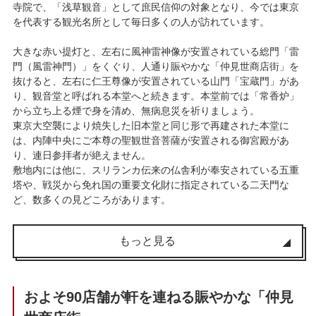
寺院で、「浅草観音」として庶民信仰の対象となり、今では東京
を代表する観光名所として毎日多くの人が訪れています。
大きな赤い提灯と、左右に風神雷神像が安置されている総門「雷
門（風雷神門）」をくぐり、人通り賑やかな「仲見世商店街」を
抜けると、左右に仁王尊像が安置されている山門「宝蔵門」があ
り、観音堂と呼ばれる本堂へと続きます。本堂前では「常香炉」
から立ち上る煙で身を清め、無病息災を祈りましょう。
東京大空襲により焼失した旧本堂と同じ形で再建された本堂に
は、内陣中央にご本尊の聖観世音菩薩が安置される御宮殿があ
り、連日参拝者が絶えません。
敷地内には他に、スリランカ伝来の仏舎利が奉安されている五重
塔や、戦災から免れ国の重要文化財に指定されている二天門な
ど、数多くの見どころがあります。
もっと見る
およそ90店舗が軒を連ねる賑やかな「仲見