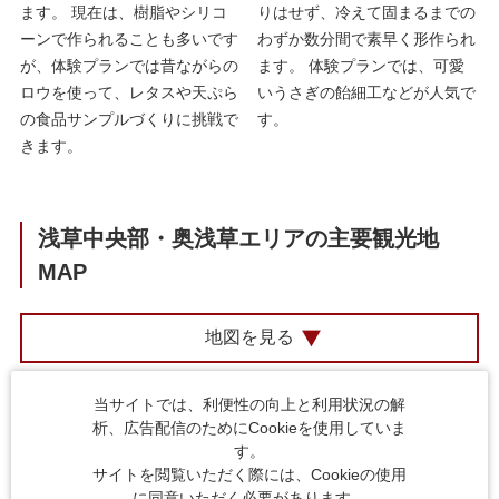
ます。 現在は、樹脂やシリコ
りはせず、冷えて固まるまでの
ーンで作られることも多いです
わずか数分間で素早く形作られ
が、体験プランでは昔ながらの
ます。 体験プランでは、可愛
ロウを使って、レタスや天ぷら
いうさぎの飴細工などが人気で
の食品サンプルづくりに挑戦で
す。
きます。
浅草中央部・奥浅草エリアの主要観光地
MAP
地図を見る
当サイトでは、利便性の向上と利用状況の解
「上野・御徒町」エリア特集
析、広告配信のためにCookieを使用していま
す。
「浅草橋・蔵前」エリア特集
サイトを閲覧いただく際には、Cookieの使用
に同意いただく必要があります。