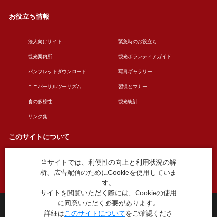
お役立ち情報
法人向けサイト
緊急時のお役立ち
観光案内所
観光ボランティアガイド
パンフレットダウンロード
写真ギャラリー
ユニバーサルツーリズム
習慣とマナー
食の多様性
観光統計
リンク集
このサイトについて
当サイトでは、利便性の向上と利用状況の解
このサイトについて
広告掲載について
析、広告配信のためにCookieを使用していま
お問い合わせ
す。
サイトを閲覧いただく際には、Cookieの使用
に同意いただく必要があります。
台東区役所観光課
詳細は
このサイトについて
をご確認くださ
〒110-8615 東京都台東区東上野4丁目5番6号