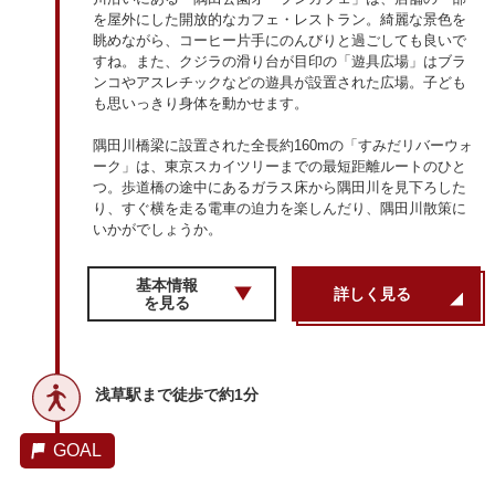
を屋外にした開放的なカフェ・レストラン。綺麗な景色を
眺めながら、コーヒー片手にのんびりと過ごしても良いで
すね。また、クジラの滑り台が目印の「遊具広場」はブラ
ンコやアスレチックなどの遊具が設置された広場。子ども
も思いっきり身体を動かせます。
隅田川橋梁に設置された全長約160mの「すみだリバーウォ
ーク」は、東京スカイツリーまでの最短距離ルートのひと
つ。歩道橋の途中にあるガラス床から隅田川を見下ろした
り、すぐ横を走る電車の迫力を楽しんだり、隅田川散策に
いかがでしょうか。
基本情報
詳しく見る
を見る
浅草駅まで徒歩で約1分
GOAL