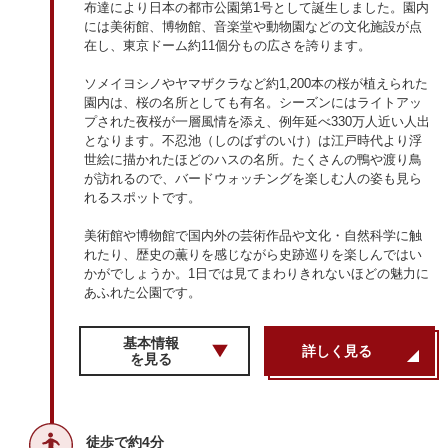
布達により日本の都市公園第1号として誕生しました。園内
には美術館、博物館、音楽堂や動物園などの文化施設が点
在し、東京ドーム約11個分もの広さを誇ります。
ソメイヨシノやヤマザクラなど約1,200本の桜が植えられた
園内は、桜の名所としても有名。シーズンにはライトアッ
プされた夜桜が一層風情を添え、例年延べ330万人近い人出
となります。不忍池（しのばずのいけ）は江戸時代より浮
世絵に描かれたほどのハスの名所。たくさんの鴨や渡り鳥
が訪れるので、バードウォッチングを楽しむ人の姿も見ら
れるスポットです。
美術館や博物館で国内外の芸術作品や文化・自然科学に触
れたり、歴史の薫りを感じながら史跡巡りを楽しんではい
かがでしょうか。1日では見てまわりきれないほどの魅力に
あふれた公園です。
基本情報
詳しく見る
を見る
徒歩で約4分