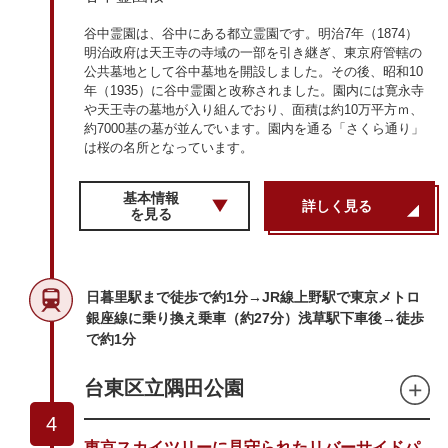
谷中霊園は、谷中にある都立霊園です。明治7年（1874）
明治政府は天王寺の寺域の一部を引き継ぎ、東京府管轄の
公共墓地として谷中墓地を開設しました。その後、昭和10
年（1935）に谷中霊園と改称されました。園内には寛永寺
や天王寺の墓地が入り組んでおり、面積は約10万平方ｍ、
約7000基の墓が並んでいます。園内を通る「さくら通り」
は桜の名所となっています。
基本情報
詳しく見る
を見る
日暮里駅まで徒歩で約1分→JR線上野駅で東京メトロ
銀座線に乗り換え乗車（約27分）浅草駅下車後→徒歩
で約1分
台東区立隅田公園
4
東京スカイツリーに見守られたリバーサイドパ