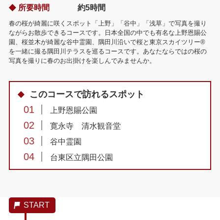
所要時間
約5時間
春の桜が綺麗に咲くスポット「上野」「谷中」「浅草」で写真を撮り
ながらお散歩できるコースです。日本全国の中でも有名な上野恩賜公
園、桜並木が綺麗な谷中霊園、隅田川沿いで桜と東京スカイツリー®
を一緒に撮る隅田川テラスを巡るコースです。あなたならではの桜の
写真を撮りに春のお出掛けを楽しんでみませんか。
このコースで訪れるスポット
01
上野恩賜公園
02
寛永寺 清水観音堂
03
谷中霊園
04
台東区立隅田公園
START