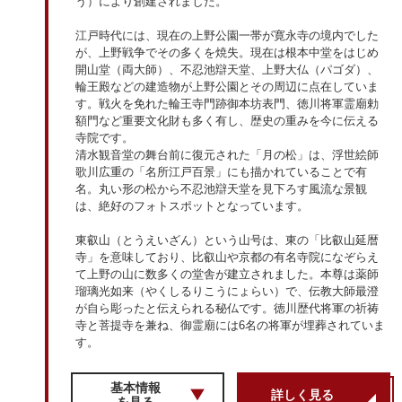
う）により創建されました。
江戸時代には、現在の上野公園一帯が寛永寺の境内でした
が、上野戦争でその多くを焼失。現在は根本中堂をはじめ
開山堂（両大師）、不忍池辯天堂、上野大仏（パゴダ）、
輪王殿などの建造物が上野公園とその周辺に点在していま
す。戦火を免れた輪王寺門跡御本坊表門、徳川将軍霊廟勅
額門など重要文化財も多く有し、歴史の重みを今に伝える
寺院です。
清水観音堂の舞台前に復元された「月の松」は、浮世絵師
歌川広重の「名所江戸百景」にも描かれていることで有
名。丸い形の松から不忍池辯天堂を見下ろす風流な景観
は、絶好のフォトスポットとなっています。
東叡山（とうえいざん）という山号は、東の「比叡山延暦
寺」を意味しており、比叡山や京都の有名寺院になぞらえ
て上野の山に数多くの堂舎が建立されました。本尊は薬師
瑠璃光如来（やくしるりこうにょらい）で、伝教大師最澄
が自ら彫ったと伝えられる秘仏です。徳川歴代将軍の祈祷
寺と菩提寺を兼ね、御霊廟には6名の将軍が埋葬されていま
す。
基本情報
詳しく見る
を見る