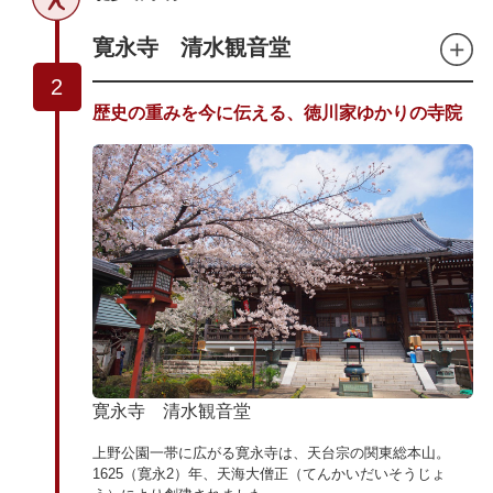
寛永寺 清水観音堂
2
歴史の重みを今に伝える、徳川家ゆかりの寺院
寛永寺 清水観音堂
上野公園一帯に広がる寛永寺は、天台宗の関東総本山。
1625（寛永2）年、天海大僧正（てんかいだいそうじょ