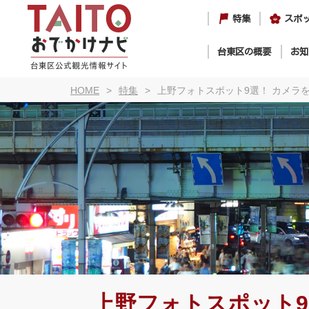
特集
スポ
台東区の概要
お知
HOME
特集
上野フォトスポット9選！ カメラ
上野フォトスポット9