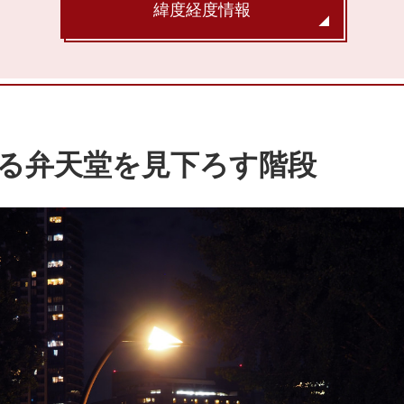
緯度経度情報
る弁天堂を見下ろす階段