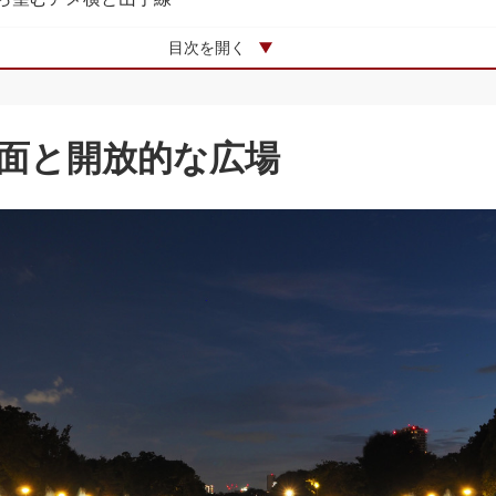
デッキから眺める横断歩道
目次を開く
電車と線路
ら望む中央通り
面と開放的な広場
プ