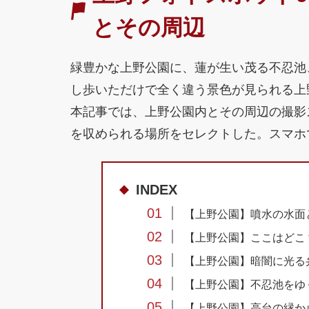
とその周辺
緑豊かな上野公園に、蓮が生い茂る不忍池
し歩いただけで全く違う景色が見られる上
本記事では、上野公園内とその周辺の撮影
を収められる場所をセレクトした。スマホ
INDEX
01
【上野公園】噴水の水面
02
【上野公園】ここはどこ
03
【上野公園】暗闇に光る
04
【上野公園】不忍池をゆ
05
【上野公園】高台の縁か