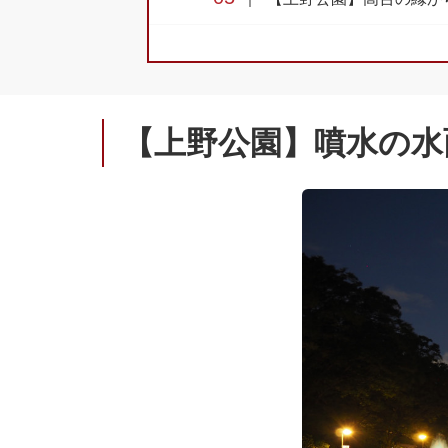
06
上野駅のペデストリアン
07
両大師橋の下を行き交う
08
動物園通りとの交差点か
09
【上野公園】噴水の水
弧を描く線路脇の路地
10
上野フォトスポットマッ