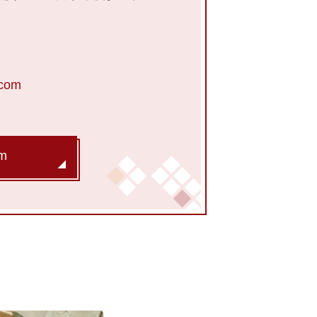
.com
m