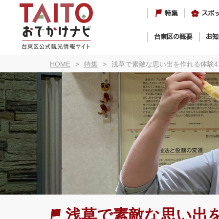
特集
スポ
台東区の概要
お知
HOME
特集
浅草で素敵な思い出を作れる体験4
浅草で素敵な思い出