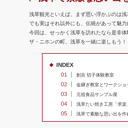
浅草観光といえば、まず思い浮かぶのは浅
でも実はそれ以外にも、伝統があって魅力
今回は、せっかく浅草を訪れたなら是非体
ザ・ニホンの町、浅草を一緒に楽しもう！
INDEX
01
創吉 切子体験教室
02
金継ぎ教室とワークショ
03
元祖食品サンプル屋
04
浅草たい焼き工房「求楽
05
浅草で素敵な思い出を作