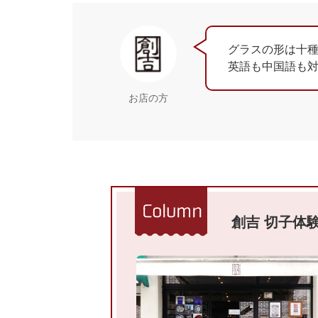
グラスの形は十
英語も中国語も
お店の方
創吉 切子体