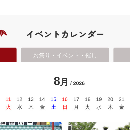
イベントカレンダー
お祭り・
イベント・催し
8
月
/ 2026
11
12
13
14
15
16
17
18
19
20
21
火
水
木
金
土
日
月
火
水
木
金