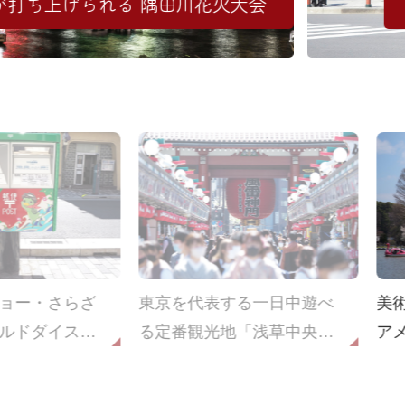
が打ち上げられる 隅田川花火大会
ョー・さらざ
東京を代表する一日中遊べ
美
ルドダイスタ
る定番観光地「浅草中央
ア
ニメの舞台探
部・奥浅草」
御