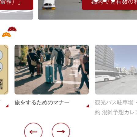
雷神）」
都内でも有数の
旅をするためのマナー
観光バス駐車場
約 混雑予想カレ
部サイトに遷移