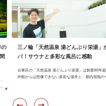
年の
三ノ輪「天然温泉 湯どんぶり栄湯」
間
パ！サウナと多彩な風呂に感動
台東区の「天然温泉 湯どんぶり栄湯」は創業80年
外観からは想像できない多彩な湯舟と、都内屈指の
」、
力です。今回は三代目の梅田清治郎氏に案内してい
ろ
どころを温泉ソムリエの朝岡真梨が詳しくレポート
見や