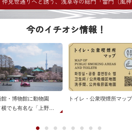
仲見世通りへと誘う、浅草寺の総門「雷門（風神
今のイチオシ情報！
術館・博物館に動物園　
トイレ・公衆喫煙所マップ
メ横でも有名な「上野・
徒町」