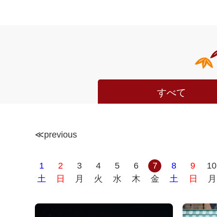
すべて
≪
previous
1
2
3
4
5
6
7
8
9
10
土
日
月
火
水
木
金
土
日
月