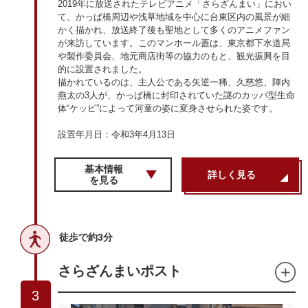
2019年に放送されたテレビアニメ「さらざんまい」におい
て、かっぱ橋周辺や浅草地域を中心に台東区内の風景が細
かく描かれ、放送終了後も聖地として多くのアニメファン
が来訪しています。このマンホール蓋は、東京都下水道局
や製作委員会、地元商店街等の協力のもと、観光振興を目
的に設置されました。
描かれているのは、主人公である矢逆一稀、久慈悠、陣内
燕太の3人が、かっぱ橋に封印されていた謎のカッパ型生命
体“ケッピ”によって河童の姿に変身させられた姿です。
設置年月日：令和3年4月13日
基本情報
詳しく見る
を見る
徒歩で約3分
さらざんまいポスト
3