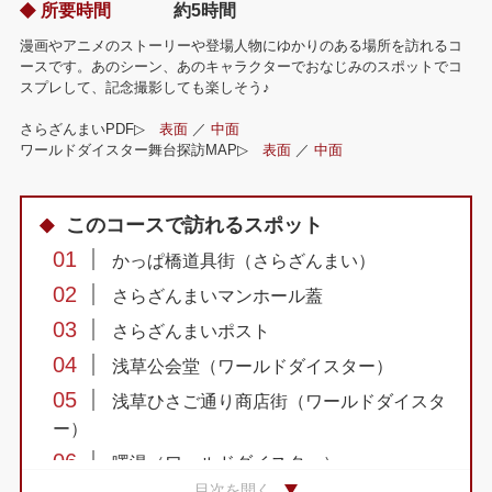
所要時間
約5時間
漫画やアニメのストーリーや登場人物にゆかりのある場所を訪れるコ
ースです。あのシーン、あのキャラクターでおなじみのスポットでコ
スプレして、記念撮影しても楽しそう♪
さらざんまいPDF▷
表面
／
中面
ワールドダイスター舞台探訪MAP▷
表面
／
中面
このコースで訪れるスポット
01
かっぱ橋道具街（さらざんまい）
02
さらざんまいマンホール蓋
03
さらざんまいポスト
04
浅草公会堂（ワールドダイスター）
05
浅草ひさご通り商店街（ワールドダイスタ
ー）
06
曙湯（ワールドダイスター）
目次を開く