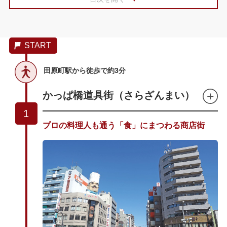
07
あしたのジョー像
08
玉姫公園
START
田原町駅から徒歩で約3分
かっぱ橋道具街（さらざんまい）
1
プロの料理人も通う「食」にまつわる商店街