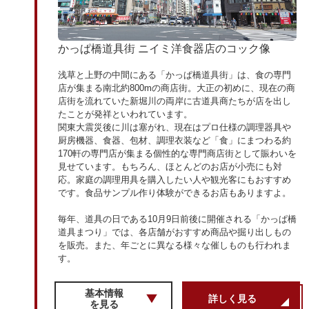
かっぱ橋道具街 ニイミ洋食器店のコック像
浅草と上野の中間にある「かっぱ橋道具街」は、食の専門
店が集まる南北約800mの商店街。大正の初めに、現在の商
店街を流れていた新堀川の両岸に古道具商たちが店を出し
たことが発祥といわれています。
関東大震災後に川は塞がれ、現在はプロ仕様の調理器具や
厨房機器、食器、包材、調理衣装など「食」にまつわる約
170軒の専門店が集まる個性的な専門商店街として賑わいを
見せています。もちろん、ほとんどのお店が小売にも対
応。家庭の調理用具を購入したい人や観光客にもおすすめ
です。食品サンプル作り体験ができるお店もありますよ。
毎年、道具の日である10月9日前後に開催される「かっぱ橋
道具まつり」では、各店舗がおすすめ商品や掘り出しもの
を販売。また、年ごとに異なる様々な催しものも行われま
す。
基本情報
詳しく見る
を見る