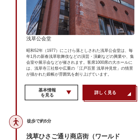
浅草公会堂
昭和52年（1977）にこけら落としされた浅草公会堂は、毎
年1月の新春浅草歌舞伎などの演芸・演劇などの興業や、集
会室や展示会などが催されます。客席1000席の大ホールに
は、浅草寺三社祭や広重の「江戸百景 浅草仲見世」の情景
が描かれた鍛帳が雰囲気を創り上げています。
基本情報
詳しく見る
を見る
徒歩で約5分
浅草ひさご通り商店街（ワールド