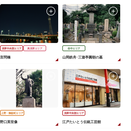
浅草中央部エリア
奥浅草エリア
谷中エリア
言問橋
山岡鉄舟･三遊亭圓朝の墓
上野・御徒町エリア
浅草中央部エリア
野口英世像
江戸たいとう伝統工芸館