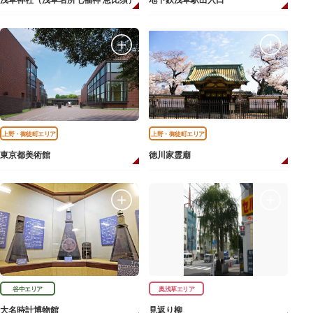
浅草神社（浅草名所七福神 恵比須）
地下鉄浅草駅出入口
上野・御徒町エリア
上野・御徒町エリア
東京都美術館
徳川家霊廟
谷中エリア
奥浅草エリア
大名時計博物館
見返り柳