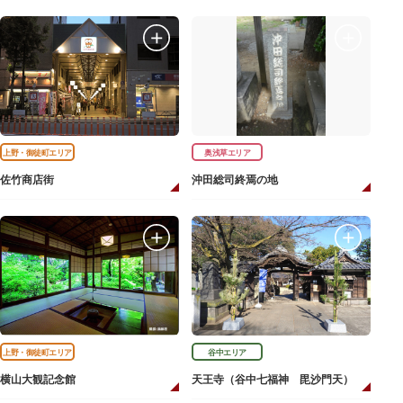
上野・御徒町エリア
奥浅草エリア
佐竹商店街
沖田総司終焉の地
上野・御徒町エリア
谷中エリア
横山大観記念館
天王寺（谷中七福神 毘沙門天）