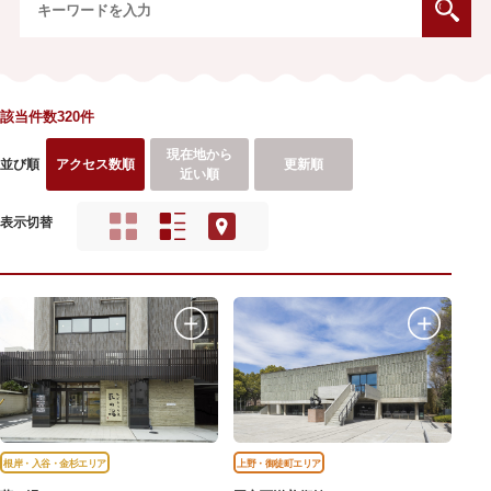
該当件数320件
現在地から
並び順
アクセス数順
更新順
近い順
表示切替
根岸・入谷・金杉エリア
上野・御徒町エリア