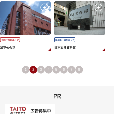
浅草中央部エリア
浅草橋・蔵前エリア
浅草公会堂
日本文具資料館
1
2
3
4
5
6
7
8
PR