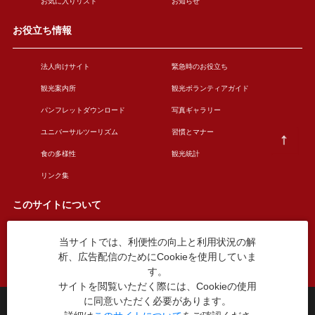
お気に入りリスト
お知らせ
お役立ち情報
法人向けサイト
緊急時のお役立ち
観光案内所
観光ボランティアガイド
パンフレットダウンロード
写真ギャラリー
ユニバーサルツーリズム
習慣とマナー
食の多様性
観光統計
リンク集
このサイトについて
当サイトでは、利便性の向上と利用状況の解
このサイトについて
広告掲載について
析、広告配信のためにCookieを使用していま
お問い合わせ
す。
サイトを閲覧いただく際には、Cookieの使用
に同意いただく必要があります。
台東区役所観光課
〒110-8615 東京都台東区東上野4丁目5番6号