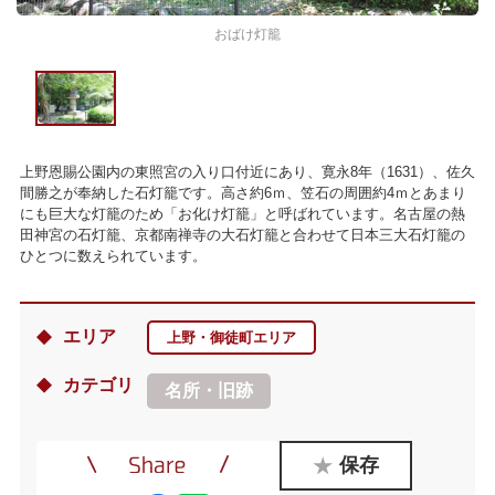
おばけ灯籠
上野恩賜公園内の東照宮の入り口付近にあり、寛永8年（1631）、佐久
間勝之が奉納した石灯籠です。高さ約6ｍ、笠石の周囲約4ｍとあまり
にも巨大な灯籠のため「お化け灯籠」と呼ばれています。名古屋の熱
田神宮の石灯籠、京都南禅寺の大石灯籠と合わせて日本三大石灯籠の
ひとつに数えられています。
エリア
上野・御徒町エリア
カテゴリ
名所・旧跡
保存