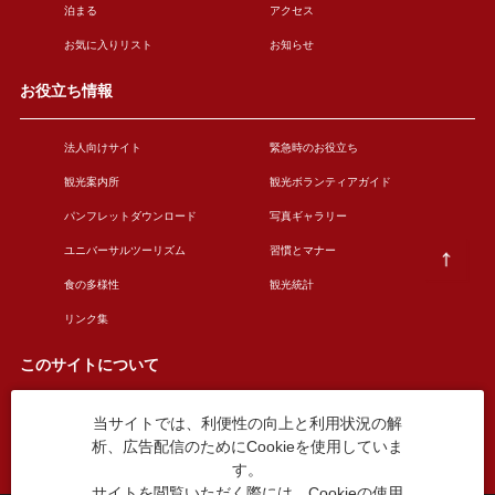
泊まる
アクセス
お気に入りリスト
お知らせ
お役立ち情報
法人向けサイト
緊急時のお役立ち
観光案内所
観光ボランティアガイド
パンフレットダウンロード
写真ギャラリー
ユニバーサルツーリズム
習慣とマナー
食の多様性
観光統計
リンク集
このサイトについて
当サイトでは、利便性の向上と利用状況の解
このサイトについて
広告掲載について
析、広告配信のためにCookieを使用していま
お問い合わせ
す。
サイトを閲覧いただく際には、Cookieの使用