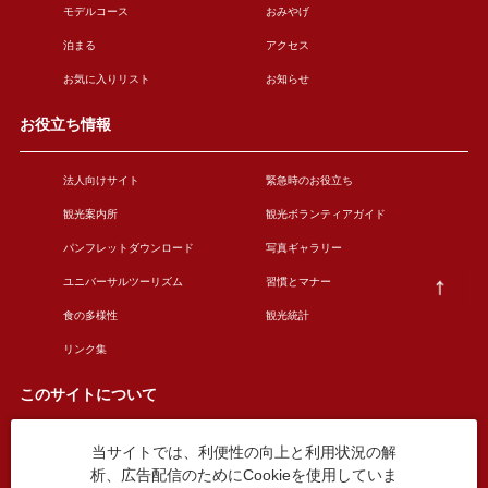
モデルコース
おみやげ
泊まる
アクセス
お気に入りリスト
お知らせ
お役立ち情報
法人向けサイト
緊急時のお役立ち
観光案内所
観光ボランティアガイド
パンフレットダウンロード
写真ギャラリー
ユニバーサルツーリズム
習慣とマナー
食の多様性
観光統計
リンク集
このサイトについて
当サイトでは、利便性の向上と利用状況の解
このサイトについて
広告掲載について
析、広告配信のためにCookieを使用していま
お問い合わせ