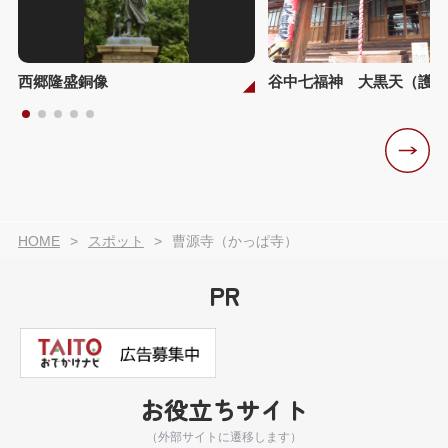
西郷隆盛銅像
谷中七福神 大黒天（護国
HOME
スポット
曹源寺（かっぱ寺）
PR
お役立ちサイト
（外部サイトに遷移します）