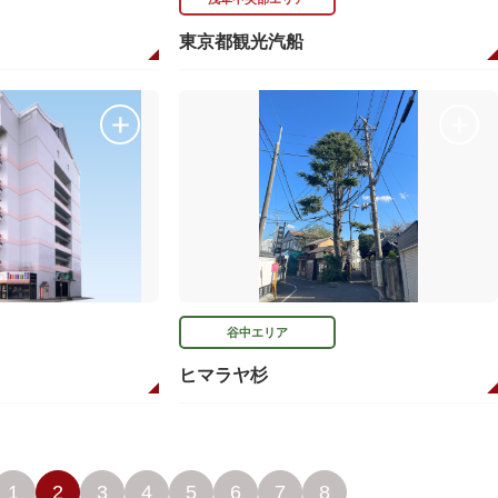
東京都観光汽船
谷中エリア
ヒマラヤ杉
1
2
3
4
5
6
7
8