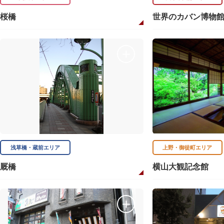
桜橋
世界のカバン博物
浅草橋・蔵前エリア
上野・御徒町エリア
厩橋
横山大観記念館