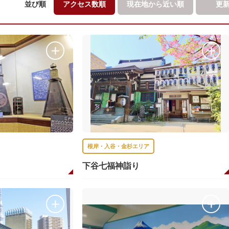
並び順
アクセス数順
現在地から
近い順
更
根岸・入谷・金杉エリア
下谷七福神詣り