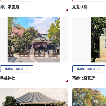
徳川家霊廟
見返り柳
浅草橋・蔵前エリア
浅草橋・蔵前エリア
鳥越神社
葛飾北斎墓所