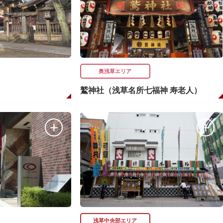
奥浅草エリア
鷲神社（浅草名所七福神 寿老人）
浅草中央部エリア