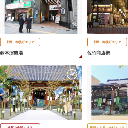
上野・御徒町エリア
上野・御徒町エリア
鈴本演芸場
佐竹商店街
浅草中央部エリア
根岸・入谷・金杉エリア