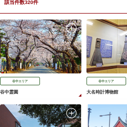
該当件数320件
谷中エリア
谷中エリア
谷中霊園
大名時計博物館