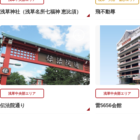
浅草神社（浅草名所七福神 恵比須）
飛不動尊
浅草中央部エリア
浅草中央部エリア
伝法院通り
雷5656会館