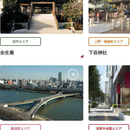
谷中エリア
上野・御徒町エリア
全生庵
下谷神社
奥浅草エリア
浅草中央部エリア