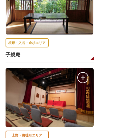
根岸・入谷・金杉エリア
子規庵
上野・御徒町エリア