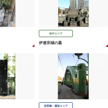
谷中エリア
伊達宗城の墓
浅草橋・蔵前エリア