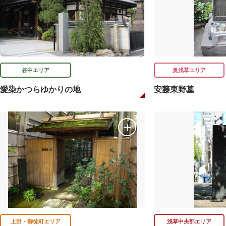
谷中エリア
奥浅草エリア
愛染かつらゆかりの地
安藤東野墓
上野・御徒町エリア
浅草中央部エリア