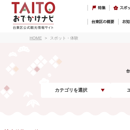
特集
スポ
台東区の概要
お知
HOME
スポット・体験
台
カテゴリを選択