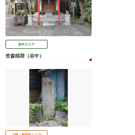
谷中エリア
笠森稲荷（谷中）
上野・御徒町エリア