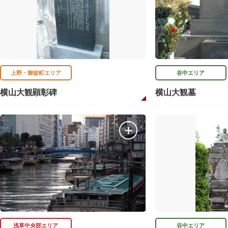
上野・御徒町エリア
谷中エリア
横山大観顕彰碑
横山大観墓
浅草中央部エリア
谷中エリア