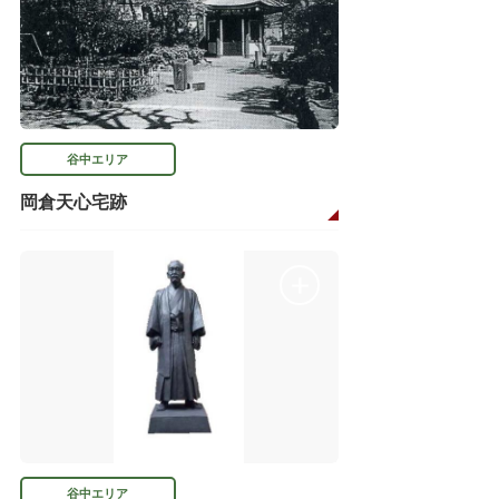
谷中エリア
岡倉天心宅跡
谷中エリア