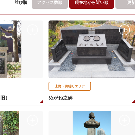
並び順
アクセス数順
現在地から
近い順
更
上野・御徒町エリア
（旧）
めがね之碑