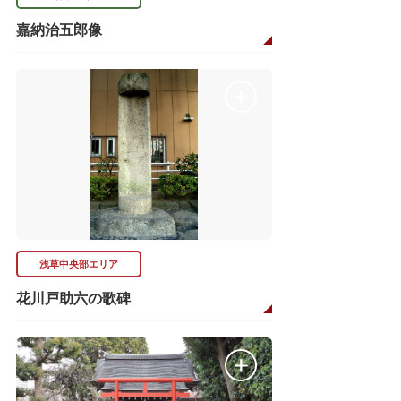
嘉納治五郎像
浅草中央部エリア
花川戸助六の歌碑