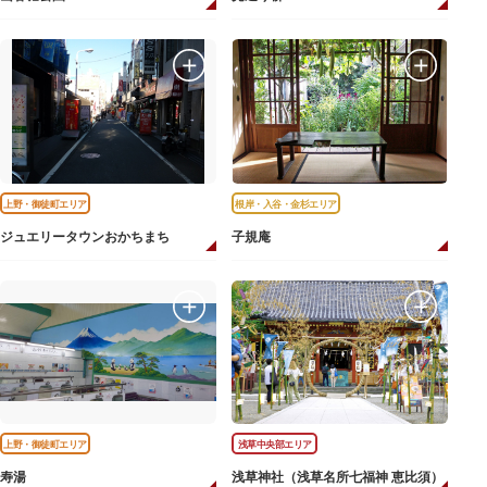
上野・御徒町エリア
根岸・入谷・金杉エリア
ジュエリータウンおかちまち
子規庵
上野・御徒町エリア
浅草中央部エリア
寿湯
浅草神社（浅草名所七福神 恵比須）