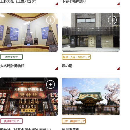
上野大仏（上野パゴダ）
下谷七福神詣り
谷中エリア
根岸・入谷・金杉エリア
大名時計博物館
萩の湯
奥浅草エリア
上野・御徒町エリア