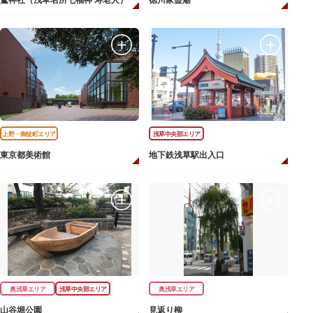
鷲神社（浅草名所七福神 寿老人）
徳川家霊廟
上野・御徒町エリア
浅草中央部エリア
東京都美術館
地下鉄浅草駅出入口
奥浅草エリア
浅草中央部エリア
奥浅草エリア
山谷堀公園
見返り柳