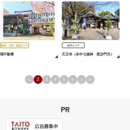
根岸・入谷・金杉エリア
谷中エリア
飛不動尊
天王寺（谷中七福神 毘沙門天）
1
2
3
4
5
6
7
8
PR