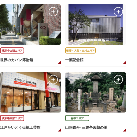
浅草中央部エリア
根岸・入谷・金杉エリア
世界のカバン博物館
一葉記念館
浅草中央部エリア
谷中エリア
江戸たいとう伝統工芸館
山岡鉄舟･三遊亭圓朝の墓