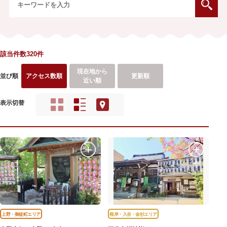
該当件数320件
現在地から
並び順
アクセス数順
更新順
近い順
表示切替
上野・御徒町エリア
根岸・入谷・金杉エリア