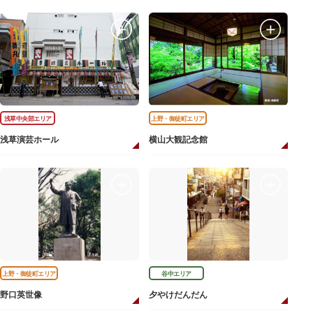
浅草中央部エリア
上野・御徒町エリア
浅草演芸ホール
横山大観記念館
上野・御徒町エリア
谷中エリア
野口英世像
夕やけだんだん