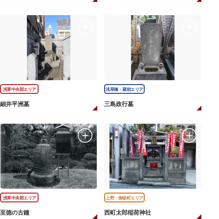
浅草中央部エリア
浅草橋・蔵前エリア
細井平洲墓
三島政行墓
浅草中央部エリア
上野・御徒町エリア
至徳の古鐘
西町太郎稲荷神社