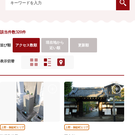
該当件数320件
現在地から
並び順
アクセス数順
更新順
近い順
表示切替
上野・御徒町エリア
上野・御徒町エリア