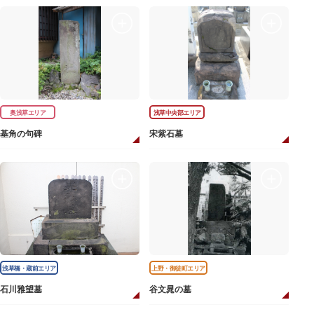
奥浅草エリア
浅草中央部エリア
基角の句碑
宋紫石墓
浅草橋・蔵前エリア
上野・御徒町エリア
石川雅望墓
谷文晁の墓