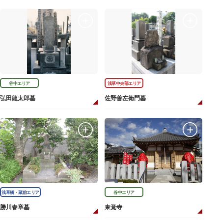
谷中エリア
浅草中央部エリア
弘田龍太郎墓
佐野善左衛門墓
浅草橋・蔵前エリア
谷中エリア
勝川春章墓
東覚寺