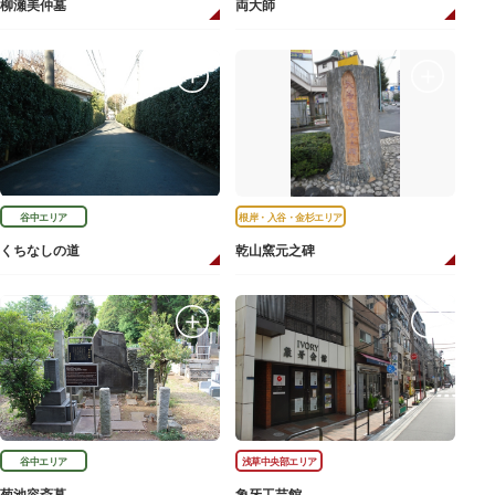
柳瀬美仲墓
両大師
谷中エリア
根岸・入谷・金杉エリア
くちなしの道
乾山窯元之碑
谷中エリア
浅草中央部エリア