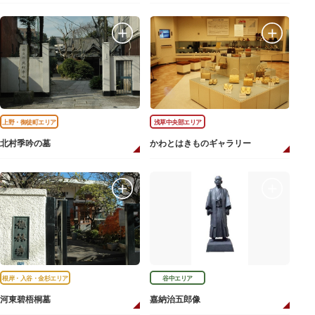
上野・御徒町エリア
浅草中央部エリア
北村季吟の墓
かわとはきものギャラリー
根岸・入谷・金杉エリア
谷中エリア
河東碧梧桐墓
嘉納治五郎像