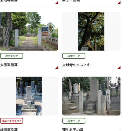
菊池容斎墓
象牙工芸館
谷中エリア
谷中エリア
大原重徳墓
大雄寺のクスノキ
浅草中央部エリア
谷中エリア
梅田雲浜墓
蒲生君平の墓