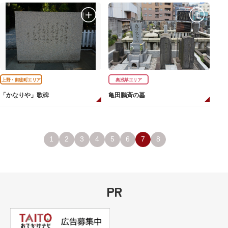
上野・御徒町エリア
奥浅草エリア
「かなりや」歌碑
亀田鵬斉の墓
1
2
3
4
5
6
7
8
PR