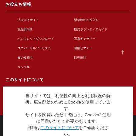
お役立ち情報
法人向けサイト
緊急時のお役立ち
観光案内所
観光ボランティアガイド
パンフレットダウンロード
写真ギャラリー
ユニバーサルツーリズム
習慣とマナー
食の多様性
観光統計
リンク集
このサイトについて
当サイトでは、利便性の向上と利用状況の解
このサイトについて
広告掲載について
析、広告配信のためにCookieを使用していま
お問い合わせ
す。
サイトを閲覧いただく際には、Cookieの使用
に同意いただく必要があります。
台東区役所観光課
詳細は
このサイトについて
をご確認くださ
〒110-8615 東京都台東区東上野4丁目5番6号
い。
TEL：03-5246-1151