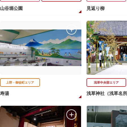
山谷堀公園
見返り柳
上野・御徒町エリア
浅草中央部エリア
寿湯
浅草神社（浅草名所