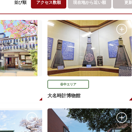
並び順
アクセス数順
現在地から
近い順
更
谷中エリア
大名時計博物館