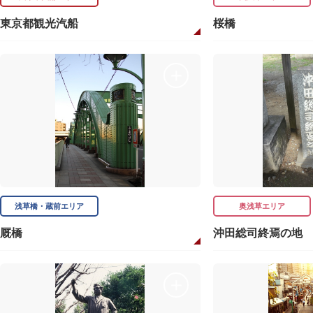
東京都観光汽船
桜橋
浅草橋・蔵前エリア
奥浅草エリア
厩橋
沖田総司終焉の地