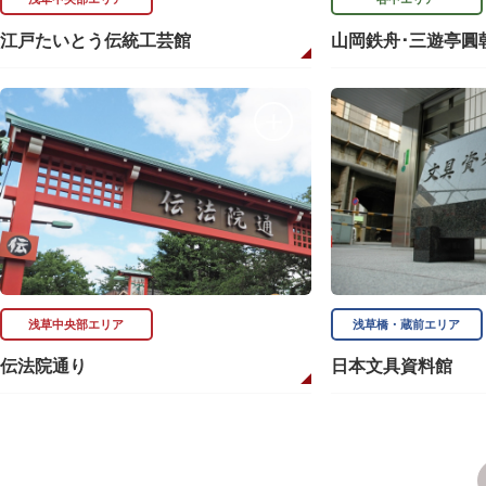
江戸たいとう伝統工芸館
山岡鉄舟･三遊亭圓
浅草中央部エリア
浅草橋・蔵前エリア
伝法院通り
日本文具資料館