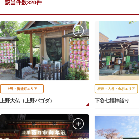
該当件数320件
上野・御徒町エリア
根岸・入谷・金杉エリア
上野大仏（上野パゴダ）
下谷七福神詣り