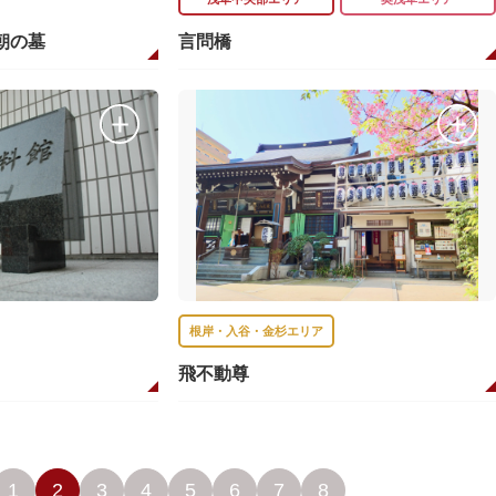
朝の墓
言問橋
根岸・入谷・金杉エリア
飛不動尊
1
2
3
4
5
6
7
8