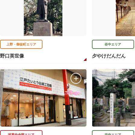
上野・御徒町エリア
谷中エリア
野口英世像
夕やけだんだん
浅草中央部エリア
谷中エリア