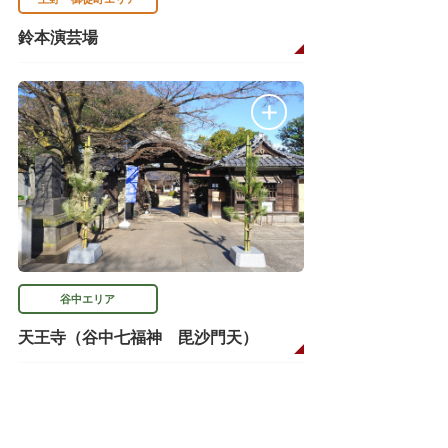
鈴本演芸場
谷中エリア
天王寺（谷中七福神 毘沙門天）