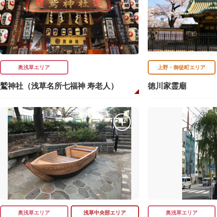
奥浅草エリア
上野・御徒町エリア
鷲神社（浅草名所七福神 寿老人）
徳川家霊廟
奥浅草エリア
浅草中央部エリア
奥浅草エリア