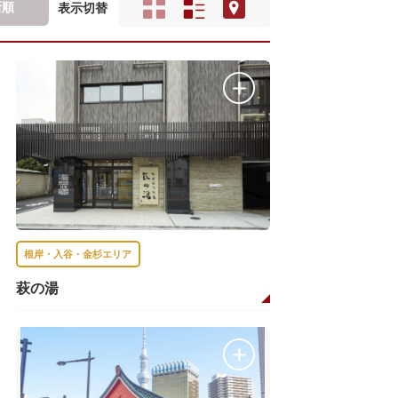
新順
表示切替
根岸・入谷・金杉エリア
萩の湯