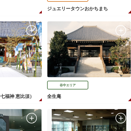
ジュエリータウンおかちまち
谷中エリア
七福神 恵比須）
全生庵