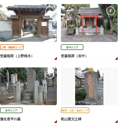
上野・御徒町エリア
谷中エリア
笠森稲荷（上野桜木）
笠森稲荷（谷中）
谷中エリア
根岸・入谷・金杉エリア
蒲生君平の墓
乾山窯元之碑