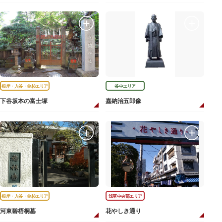
根岸・入谷・金杉エリア
谷中エリア
下谷坂本の富士塚
嘉納治五郎像
根岸・入谷・金杉エリア
浅草中央部エリア
河東碧梧桐墓
花やしき通り