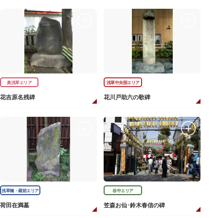
奥浅草エリア
浅草中央部エリア
花吉原名残碑
花川戸助六の歌碑
浅草橋・蔵前エリア
谷中エリア
荷田在満墓
笠森お仙･鈴木春信の碑