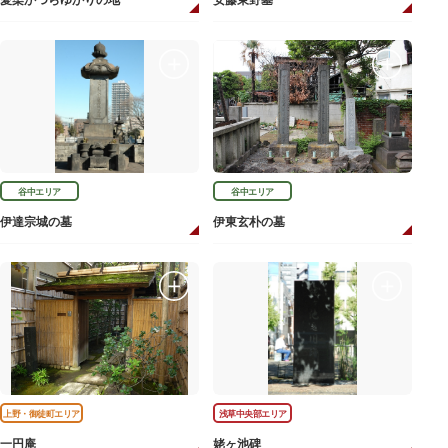
愛染かつらゆかりの地
安藤東野墓
谷中エリア
谷中エリア
伊達宗城の墓
伊東玄朴の墓
上野・御徒町エリア
浅草中央部エリア
一円庵
姥ヶ池碑