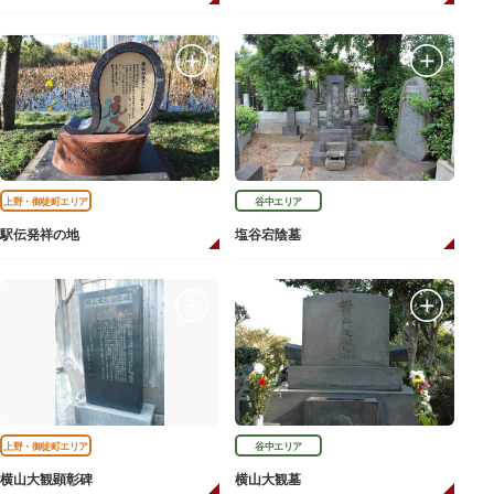
上野・御徒町エリア
谷中エリア
駅伝発祥の地
塩谷宕陰墓
上野・御徒町エリア
谷中エリア
横山大観顕彰碑
横山大観墓