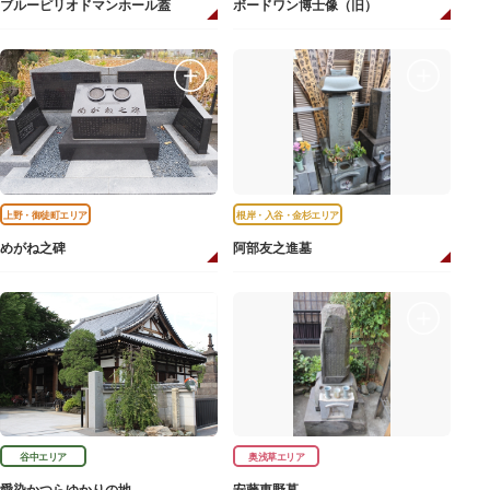
ブルーピリオドマンホール蓋
ボードワン博士像（旧）
上野・御徒町エリア
根岸・入谷・金杉エリア
めがね之碑
阿部友之進墓
谷中エリア
奥浅草エリア