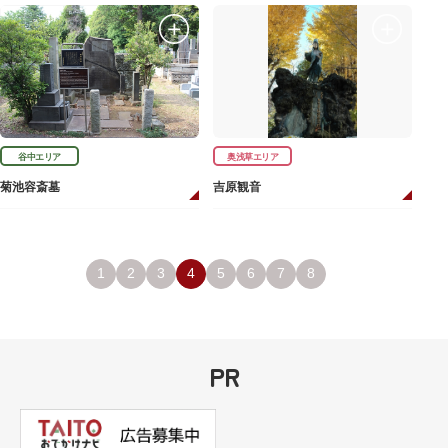
谷中エリア
奥浅草エリア
菊池容斎墓
吉原観音
1
2
3
4
5
6
7
8
PR