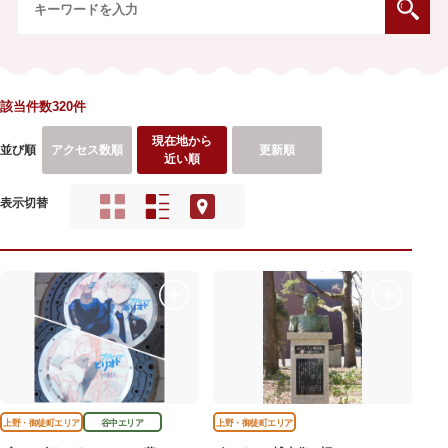
該当件数320件
現在地から
並び順
アクセス数順
更新順
近い順
表示切替
上野・御徒町エリア
谷中エリア
上野・御徒町エリア