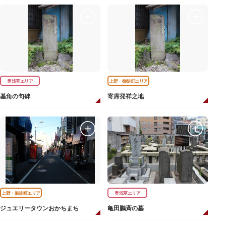
奥浅草エリア
上野・御徒町エリア
基角の句碑
寄席発祥之地
上野・御徒町エリア
奥浅草エリア
ジュエリータウンおかちまち
亀田鵬斉の墓