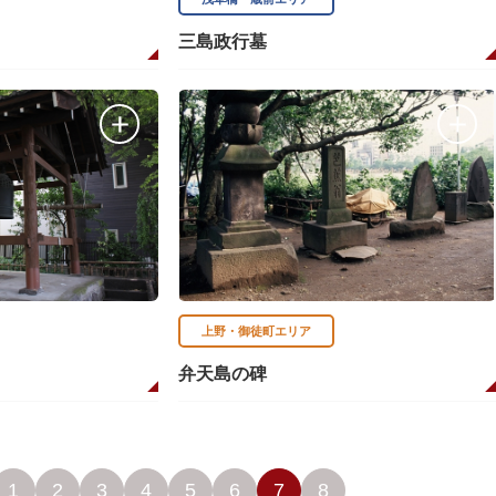
三島政行墓
上野・御徒町エリア
弁天島の碑
1
2
3
4
5
6
7
8