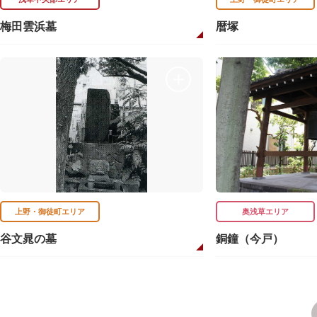
梅田雲浜墓
暦塚
上野・御徒町エリア
奥浅草エリア
谷文晁の墓
銅鐘（今戸）