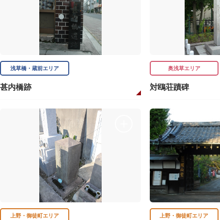
浅草橋・蔵前エリア
奥浅草エリア
甚内橋跡
対鴎荘蹟碑
上野・御徒町エリア
上野・御徒町エリア