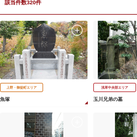
該当件数320件
上野・御徒町エリア
浅草中央部エリア
魚塚
玉川兄弟の墓