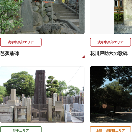
浅草中央部エリア
浅草中央部エリア
芭蕉翁碑
花川戸助六の歌碑
谷中エリア
上野・御徒町エリア