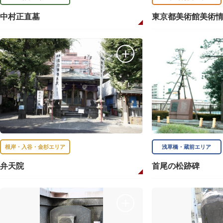
中村正直墓
東京都美術館美術
根岸・入谷・金杉エリア
浅草橋・蔵前エリア
弁天院
首尾の松跡碑