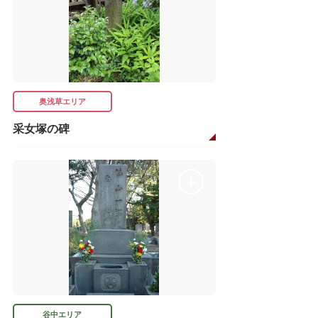
奥浅草エリア
采女塚の碑
谷中エリア