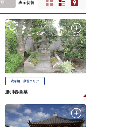
新順
表示切替
浅草橋・蔵前エリア
勝川春章墓