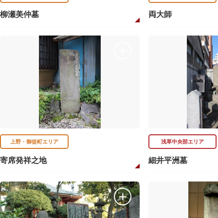
柳瀬美仲墓
両大師
上野・御徒町エリア
浅草中央部エリア
寄席発祥之地
細井平洲墓