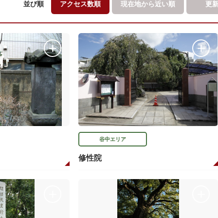
並び順
アクセス数順
現在地から
近い順
更
谷中エリア
修性院