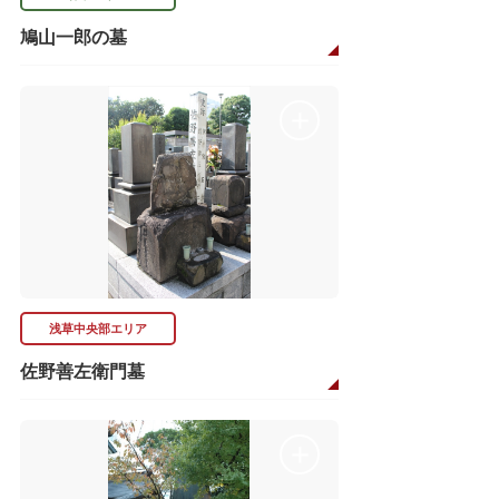
鳩山一郎の墓
浅草中央部エリア
佐野善左衛門墓