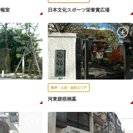
情報室
日本文化スポーツ栄誉賞広場
根岸・入谷・金杉エリア
河東碧梧桐墓