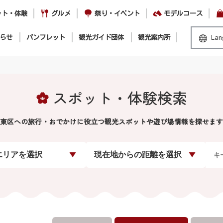
ット・体験
グルメ
祭り・イベント
モデルコース
らせ
パンフレット
観光ガイド団体
観光案内所
Lan
スポット・体験検索
東区への旅行・おでかけに役立つ観光スポットや遊び場情報を探せます
エリアを選択
現在地からの距離を選択