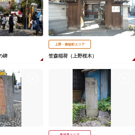
上野・御徒町エリア
の碑
笠森稲荷（上野桜木）
奥浅草エリア