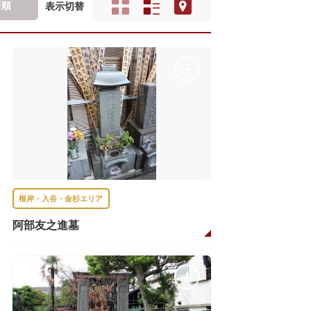
新順
表示切替
根岸・入谷・金杉エリア
阿部友之進墓