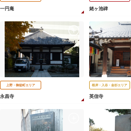
一円庵
姥ヶ池碑
上野・御徒町エリア
根岸・入谷・金杉エリア
永昌寺
英信寺