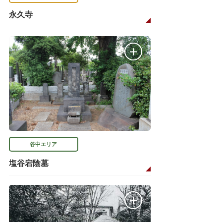
永久寺
谷中エリア
塩谷宕陰墓