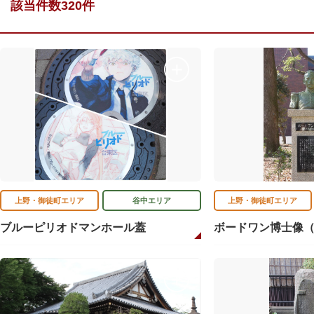
該当件数320件
上野・御徒町エリア
谷中エリア
上野・御徒町エリア
ブルーピリオドマンホール蓋
ボードワン博士像