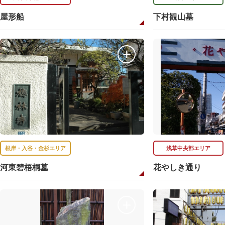
屋形船
下村観山墓
根岸・入谷・金杉エリア
浅草中央部エリア
河東碧梧桐墓
花やしき通り