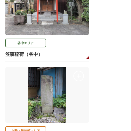
谷中エリア
笠森稲荷（谷中）
上野・御徒町エリア