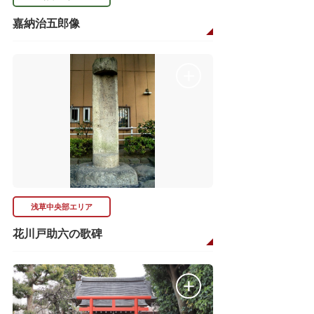
嘉納治五郎像
浅草中央部エリア
花川戸助六の歌碑