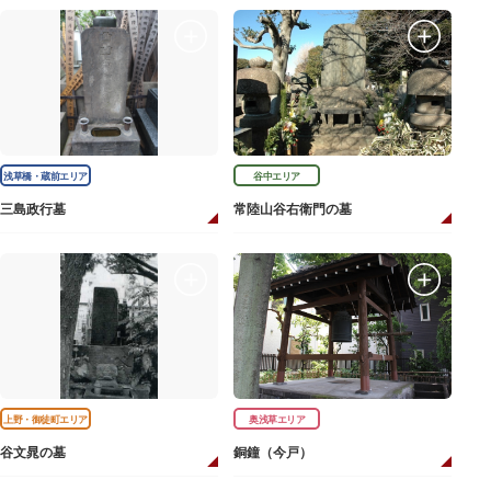
浅草橋・蔵前エリア
谷中エリア
三島政行墓
常陸山谷右衛門の墓
上野・御徒町エリア
奥浅草エリア
谷文晁の墓
銅鐘（今戸）