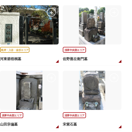
根岸・入谷・金杉エリア
浅草中央部エリア
河東碧梧桐墓
佐野善左衛門墓
浅草中央部エリア
浅草中央部エリア
山田宗偏墓
宋紫石墓