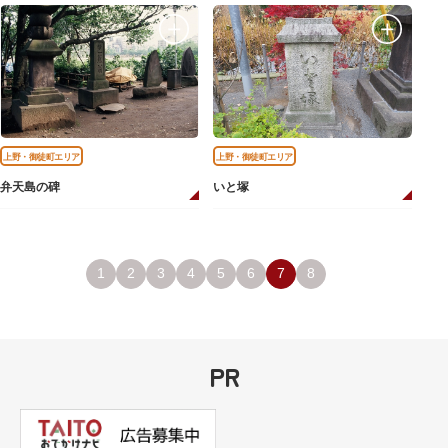
上野・御徒町エリア
上野・御徒町エリア
弁天島の碑
いと塚
1
2
3
4
5
6
7
8
PR