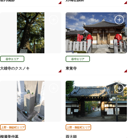
甚内橋跡
対鴎荘蹟碑
谷中エリア
谷中エリア
大雄寺のクスノキ
東覚寺
上野・御徒町エリア
上野・御徒町エリア
柳瀬美仲墓
両大師