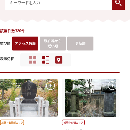
該当件数320件
現在地から
並び順
アクセス数順
更新順
近い順
表示切替
上野・御徒町エリア
浅草中央部エリア