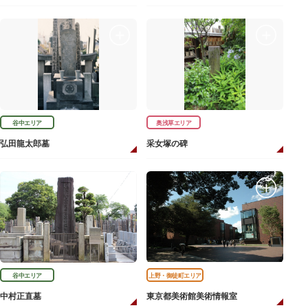
谷中エリア
奥浅草エリア
弘田龍太郎墓
采女塚の碑
谷中エリア
上野・御徒町エリア
中村正直墓
東京都美術館美術情報室