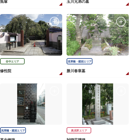
魚塚
玉川兄弟の墓
谷中エリア
浅草橋・蔵前エリア
修性院
勝川春章墓
浅草橋・蔵前エリア
奥浅草エリア