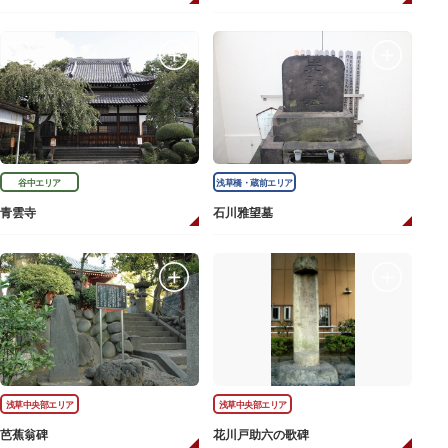
谷中エリア
浅草橋・蔵前エリア
青雲寺
石川雅望墓
浅草中央部エリア
浅草中央部エリア
芭蕉翁碑
花川戸助六の歌碑