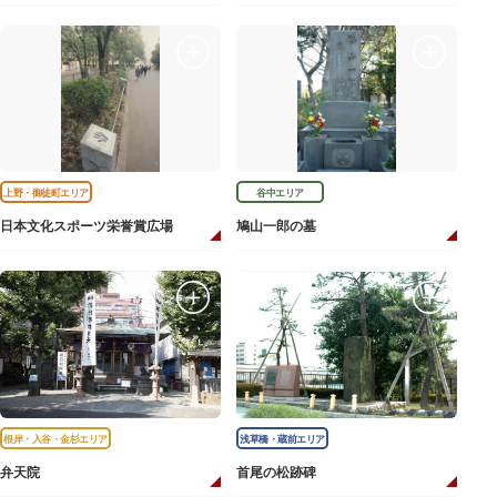
上野・御徒町エリア
谷中エリア
日本文化スポーツ栄誉賞広場
鳩山一郎の墓
根岸・入谷・金杉エリア
浅草橋・蔵前エリア
弁天院
首尾の松跡碑