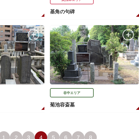
基角の句碑
谷中エリア
菊池容斎墓
1
2
3
4
5
6
7
8