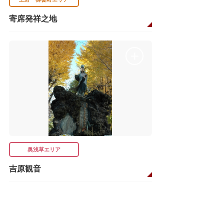
寄席発祥之地
奥浅草エリア
吉原観音