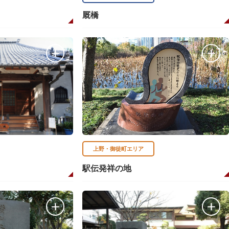
厩橋
上野・御徒町エリア
駅伝発祥の地