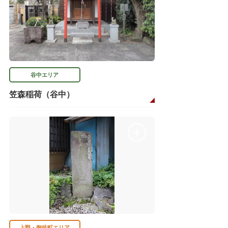
谷中エリア
笠森稲荷（谷中）
上野・御徒町エリア