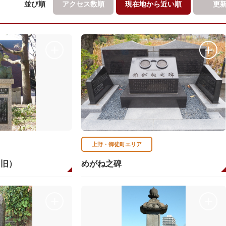
並び順
アクセス数順
現在地から
近い順
更
上野・御徒町エリア
（旧）
めがね之碑