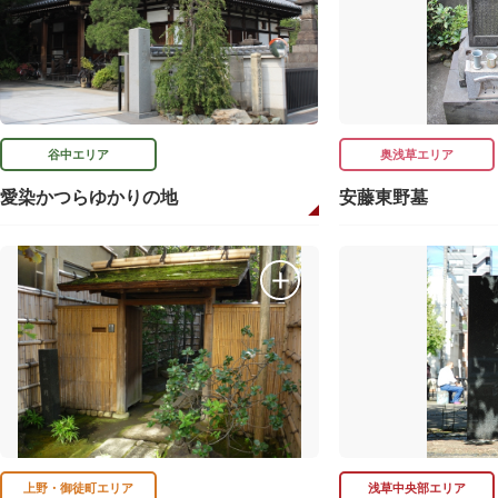
谷中エリア
奥浅草エリア
愛染かつらゆかりの地
安藤東野墓
上野・御徒町エリア
浅草中央部エリア