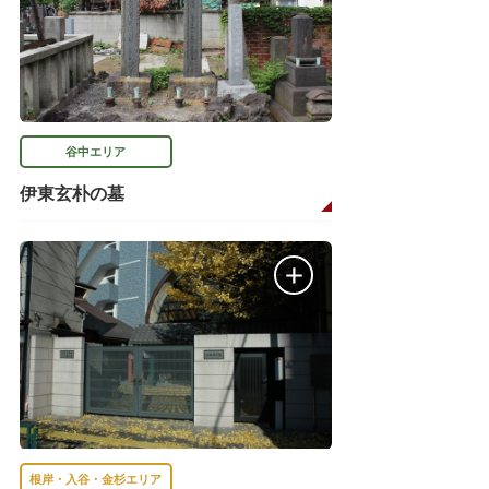
谷中エリア
伊東玄朴の墓
根岸・入谷・金杉エリア