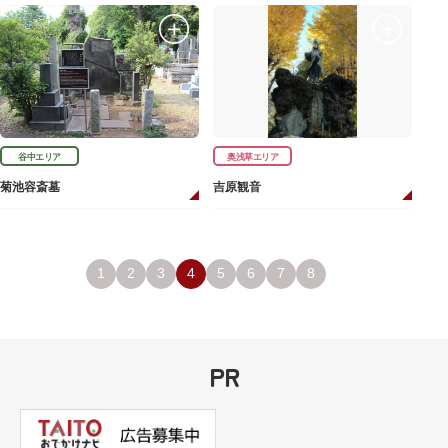
谷中エリア
奥浅草エリア
菊池容斎墓
吉原観音
1
2
3
4
5
6
7
8
PR