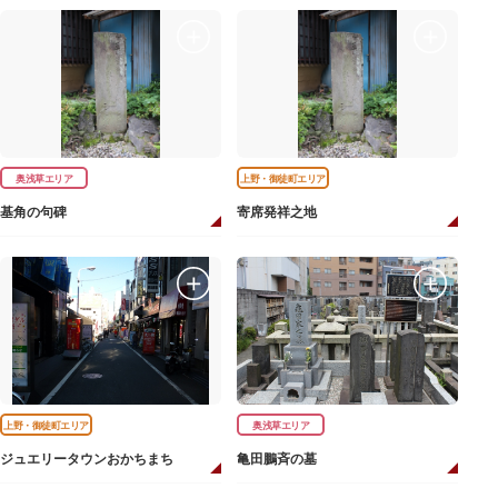
奥浅草エリア
上野・御徒町エリア
基角の句碑
寄席発祥之地
上野・御徒町エリア
奥浅草エリア
ジュエリータウンおかちまち
亀田鵬斉の墓