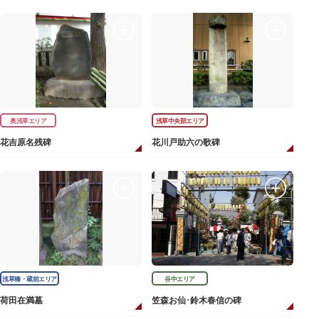
奥浅草エリア
浅草中央部エリア
花吉原名残碑
花川戸助六の歌碑
浅草橋・蔵前エリア
谷中エリア
荷田在満墓
笠森お仙･鈴木春信の碑