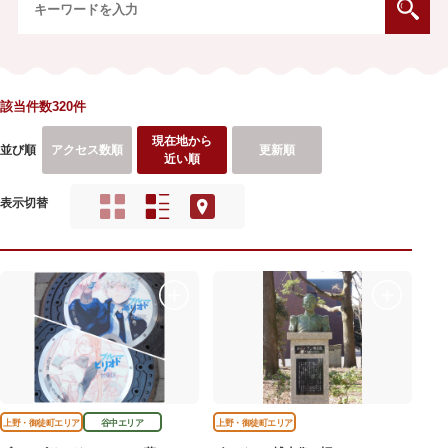
該当件数320件
現在地から
並び順
アクセス数順
更新順
近い順
表示切替
上野・御徒町エリア
谷中エリア
上野・御徒町エリア