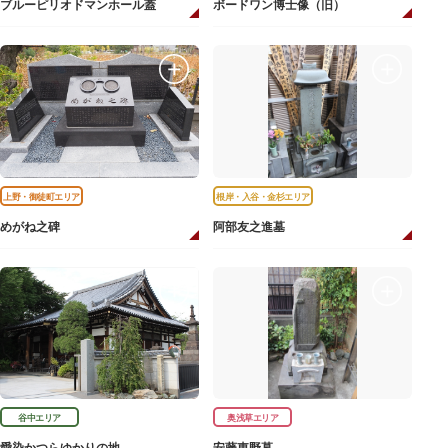
ブルーピリオドマンホール蓋
ボードワン博士像（旧）
上野・御徒町エリア
根岸・入谷・金杉エリア
めがね之碑
阿部友之進墓
谷中エリア
奥浅草エリア