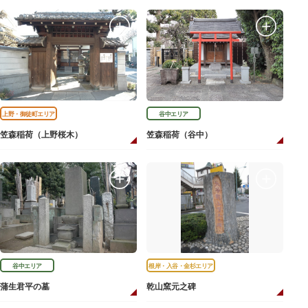
上野・御徒町エリア
谷中エリア
笠森稲荷（上野桜木）
笠森稲荷（谷中）
谷中エリア
根岸・入谷・金杉エリア
蒲生君平の墓
乾山窯元之碑