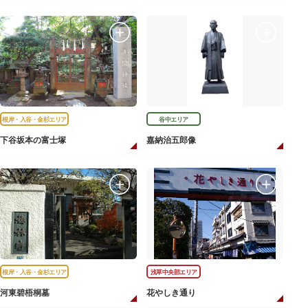
根岸・入谷・金杉エリア
谷中エリア
下谷坂本の富士塚
嘉納治五郎像
根岸・入谷・金杉エリア
浅草中央部エリア
河東碧梧桐墓
花やしき通り