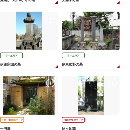
愛染かつらゆかりの地
安藤東野墓
谷中エリア
谷中エリア
伊達宗城の墓
伊東玄朴の墓
上野・御徒町エリア
浅草中央部エリア
一円庵
姥ヶ池碑