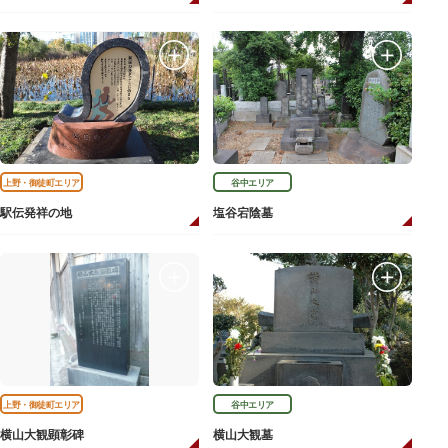
上野・御徒町エリア
谷中エリア
駅伝発祥の地
塩谷宕陰墓
上野・御徒町エリア
谷中エリア
横山大観顕彰碑
横山大観墓