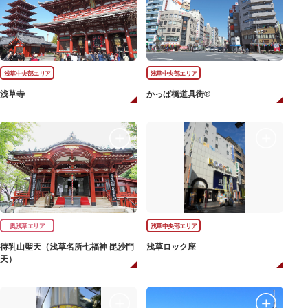
浅草中央部エリア
浅草中央部エリア
浅草寺
かっぱ橋道具街®
奥浅草エリア
浅草中央部エリア
待乳山聖天（浅草名所七福神 毘沙門
浅草ロック座
天）