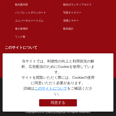
観光案内所
観光ボランティアガイド
パンフレットダウンロード
写真ギャラリー
ユニバーサルツーリズム
習慣とマナー
食の多様性
観光統計
リンク集
このサイトについて
当サイトでは、利便性の向上と利用状況の解
このサイトについて
広告掲載について
析、広告配信のためにCookieを使用していま
お問い合わせ
す。
サイトを閲覧いただく際には、Cookieの使用
に同意いただく必要があります。
台東区役所観光課
詳細は
このサイトについて
をご確認くださ
〒110-8615 東京都台東区東上野4丁目5番6号
TEL：03-5246-1151
い。
（平日8:30〜17:15 土日祝休み）
同意する
本WEBサイトに掲就されている全データについて無断転載・引用を禁じます。
Copyright©2024 台東区役所観光課 All Rights Reserved.