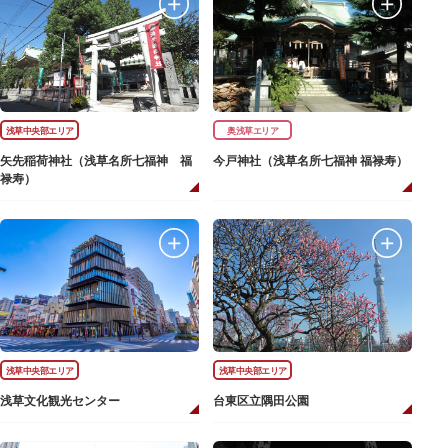
浅草中央部エリア
奥浅草エリア
矢先稲荷神社（浅草名所七福神 福
今戸神社（浅草名所七福神 福禄寿）
禄寿）
浅草中央部エリア
浅草中央部エリア
浅草文化観光センター
台東区立隅田公園