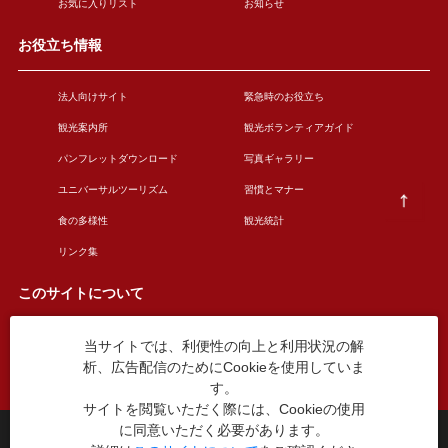
お気に入りリスト
お知らせ
お役立ち情報
法人向けサイト
緊急時のお役立ち
観光案内所
観光ボランティアガイド
パンフレットダウンロード
写真ギャラリー
ユニバーサルツーリズム
習慣とマナー
食の多様性
観光統計
リンク集
このサイトについて
当サイトでは、利便性の向上と利用状況の解
このサイトについて
広告掲載について
析、広告配信のためにCookieを使用していま
お問い合わせ
す。
サイトを閲覧いただく際には、Cookieの使用
に同意いただく必要があります。
台東区役所観光課