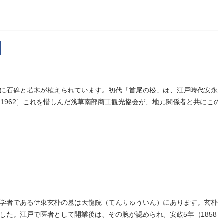
しました。
に石碑と若木が植えられています。初代「首尾の松」は、江戸時代安永年
（1962）これを惜しんだ浅草南部商工観光協会が、地元関係者と共に
学者である伊東玄朴の墓は天龍院（てんりゅういん）にあります。玄朴
した。江戸で医者として開業後は、その腕が認められ、安政5年（185