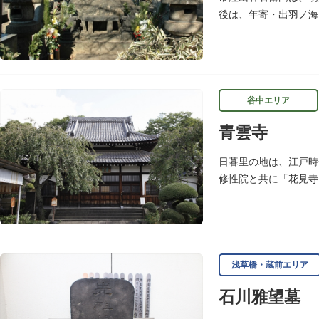
後は、年寄・出羽ノ海
谷中エリア
青雲寺
日暮里の地は、江戸時
修性院と共に「花見寺
ざわばきん）筆塚の碑
浅草橋・蔵前エリア
石川雅望墓