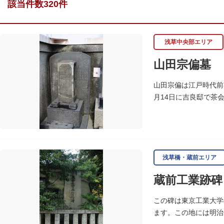
該当件数320件
浅草中央部エリア
山田宗偏墓
山田宗偏は江戸時代前
月14日に吉良邸で茶
いわれています。お墓
浅草橋・蔵前エリア
蔵前工業跡碑
この碑は東京工業大学
ます。この地には明治