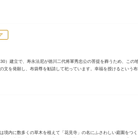
東京大学医学部）の開設などに尽力し、明治4年（1871）72歳で没し
ア
630）建立で、寿永法尼が徳川二代将軍秀忠公の菩提を葬うため、この
の文を発願し、布袋尊を勧請して祀っています。幸福を授けるという布
は境内に数多くの草木を植えて「花見寺」の名にふさわしい庭園をつく