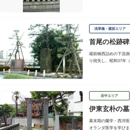
失したため目黒に移転
浅草橋・蔵前エリア
首尾の松跡碑
蔵前橋西詰めの下流側
り焼失し、昭和37年
いわれます。
谷中エリア
伊東玄朴の墓
幕末期の蘭学・西洋医
オランダ医学を学びま