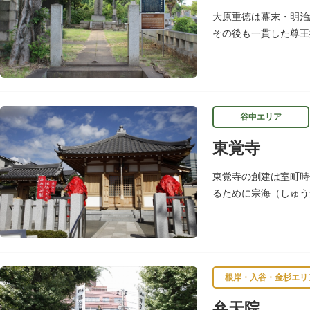
大原重徳は幕末・明治
その後も一貫した尊王
霊園にあります。
谷中エリア
東覚寺
東覚寺の創建は室町時
るために宗海（しゅう
悪いところがあれば、
根岸・入谷・金杉エリ
弁天院