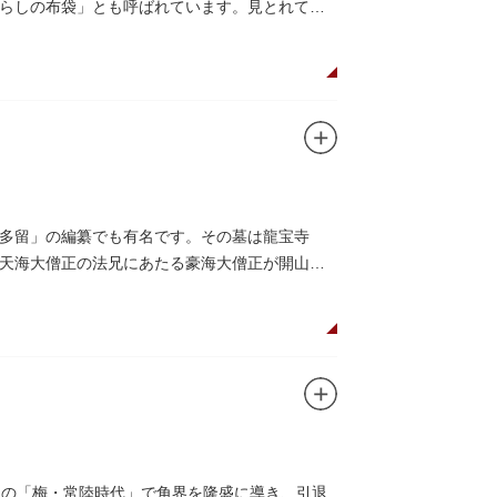
らしの布袋」とも呼ばれています。見とれてい
多留」の編纂でも有名です。その墓は龍宝寺
天海大僧正の法兄にあたる豪海大僧正が開山し
との「梅・常陸時代」で角界を隆盛に導き、引退