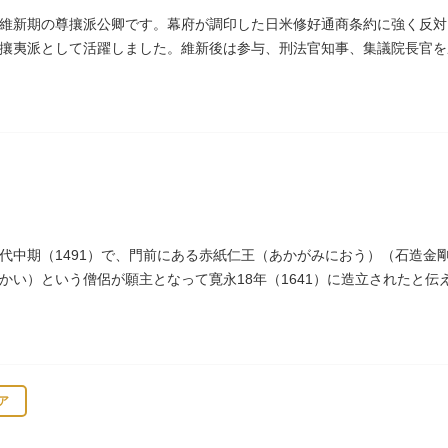
維新期の尊攘派公卿です。幕府が調印した日米修好通商条約に強く反対
攘夷派として活躍しました。維新後は参与、刑法官知事、集議院長官を
代中期（1491）で、門前にある赤紙仁王（あかがみにおう）（石造金
かい）という僧侶が願主となって寛永18年（1641）に造立されたと
仁王像の同じところに赤紙を貼ると病気が治ると信仰されています。
ア