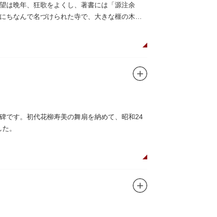
望は晩年、狂歌をよくし、著書には「源注余
にちなんで名づけられた寺で、大きな榧の木か
碑です。初代花柳寿美の舞扇を納めて、昭和24
した。