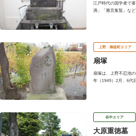
江戸時代の国学者で著
滴」「雅言集覧」など
ら作られた火除けの神
上野・御徒町エリア
扇塚
扇塚は、上野不忍池の
年（1949）2月、
谷中エリア
大原重徳墓