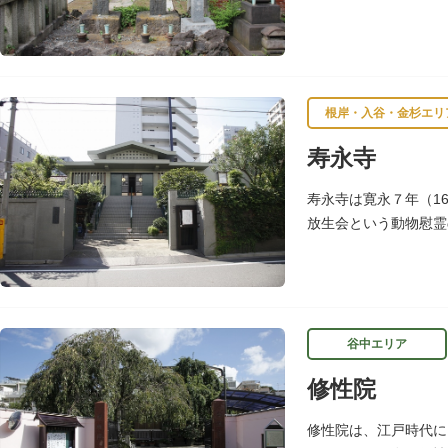
（後の西洋医学所、現
根岸・入谷・金杉エリ
寿永寺
寿永寺は寛永７年（1
放生会という動物慰霊
谷中エリア
修性院
修性院は、江戸時代に