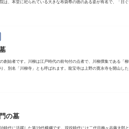
院は、本堂に祀られている大きな布袋尊の徳のある姿が有名で、「日ぐ
まった、という言い伝えです。
墓
の創始者です。川柳は江戸時代の前句付の点者で、川柳撰集である「柳
り、別名「川柳寺」とも呼ばれます。龍宝寺は上野の寛永寺を開山した
明王の梵字を刻んだ板碑が境内に残っています。
門の墓
治時代に活躍した第19代横綱です。現役時代には二代目梅ヶ谷藤太郎