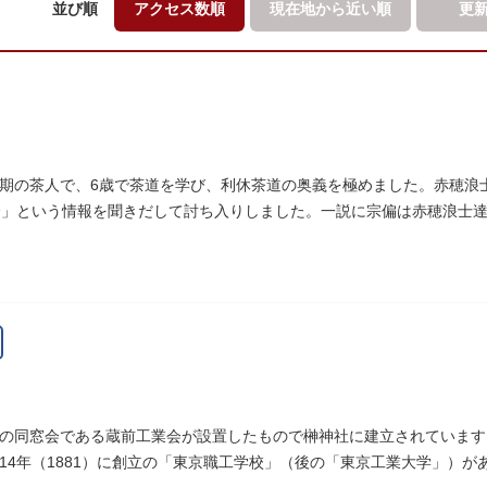
並び順
アクセス数順
現在地から
近い順
更
期の茶人で、6歳で茶道を学び、利休茶道の奥義を極めました。赤穂浪
会」という情報を聞きだして討ち入りしました。一説に宗偏は赤穂浪士
は願竜寺（がんりゅうじ）境内にあります。
の同窓会である蔵前工業会が設置したもので榊神社に建立されています
14年（1881）に創立の「東京職工学校」（後の「東京工業大学」）