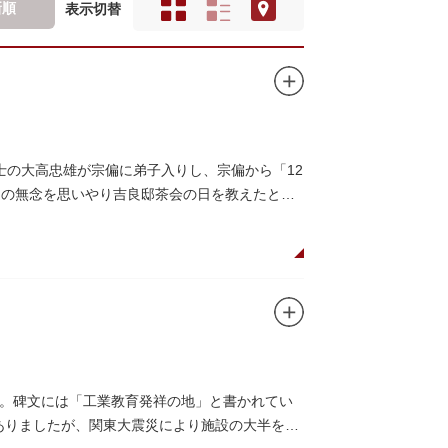
新順
表示切替
士の大高忠雄が宗偏に弟子入りし、宗偏から「12
達の無念を思いやり吉良邸茶会の日を教えたとも
。碑文には「工業教育発祥の地」と書かれてい
がありましたが、関東大震災により施設の大半を焼