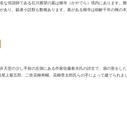
名な俳諧師である石川雅望の墓は榧寺（かやでら）境内にあります。雅
があり、戯者小説類も数種あります。墓がある榧寺は樹齢千年の榧の木
、秋葉権現で知られています。
弁天堂の少し手前の左側にある作家佐藤春夫氏の詩文で、扇の形をした
6代目尾上菊五郎、二世花柳寿輔、花柳章太郎氏らの手によって建てられま