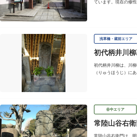
ています。現在の修性
るうちに日が暮れてし
浅草橋・蔵前エリア
初代柄井川柳
初代柄井川柳は、川柳
（りゅうほうじ）にあ
た天台宗寺院で、不動
谷中エリア
常陸山谷右衛
常陸山谷右衛門は、明