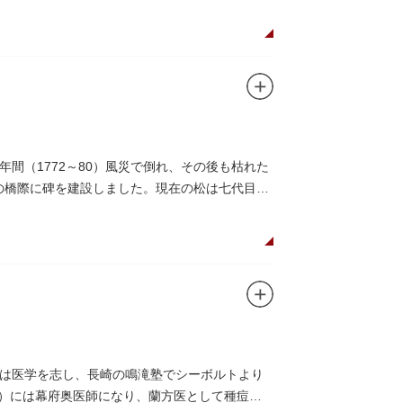
間（1772～80）風災で倒れ、その後も枯れた
この橋際に碑を建設しました。現在の松は七代目と
は医学を志し、長崎の鳴滝塾でシーボルトより
8）には幕府奥医師になり、蘭方医として種痘所