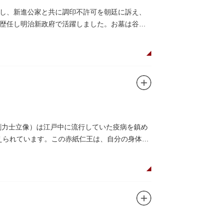
し、新進公家と共に調印不許可を朝廷に訴え、
歴任し明治新政府で活躍しました。お墓は谷中
剛力士立像）は江戸中に流行していた疫病を鎮め
伝えられています。この赤紙仁王は、自分の身体に