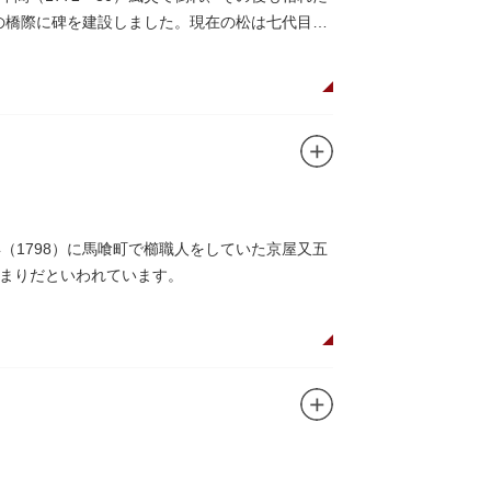
この橋際に碑を建設しました。現在の松は七代目と
（1798）に馬喰町で櫛職人をしていた京屋又五
まりだといわれています。