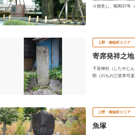
り焼失し、昭和37年
いわれます。
上野・御徒町エリア
寄席発祥之地
下谷神社（したやじん
郎（のちの三笑亭可楽
上野・御徒町エリア
魚塚