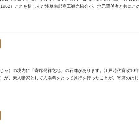
（1962）これを惜しんだ浅草南部商工観光協会が、地元関係者と共に
じゃ）の境内に「寄席発祥之地」の石碑があります。江戸時代寛政10年
）が、素人噺家として入場料をとって興行を行ったことが、寄席のはじ