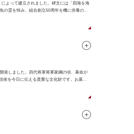
合」によって建立されました。碑文には「四海を海
魚の霊を悼み、組合創立50周年を機に供養のた
開発しました。四代将軍将軍家綱の頃、幕命が
木技術を今日に伝える貴重な文化財です。お墓は