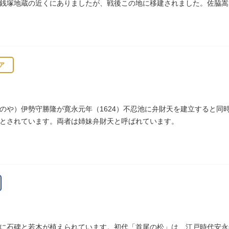
銭塚地蔵の近くにありましたが、戦後この地に移建されました。佐脇嵩
、碑石も欠損し、碑面の判読も困難となっています。
ア
のや）伊勢守勝隆が寛永元年（1624）不忍池に弁財天を建立すると同
とされています。両者は姉妹弁財天と呼ばれています。
に石碑と若木が植えられています。初代「首尾の松」は、江戸時代安永年