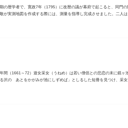
期の暦学者で、寛政7年（1795）に改暦の議が幕府で起こると、同門
敬が実測地図を作成する際には、測量を指導し完成させました。二人は
ため没しました。お墓は源空寺（げんくうじ）にあります。
年間（1661～72）遊女采女（うねめ）は若い僧侶との悲恋の末に鏡
る沢の あとをかがみが池にしずめば」としるした短冊を見つけ、采女
ります。