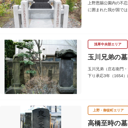
上野恩賜公園内の不忍
に囲まれた我が国では
めこの塚を建立します
浅草中央部エリア
玉川兄弟の墓
玉川兄弟（庄右衛門・
下り承応3年（165
聖徳寺（しょうとくじ
上野・御徒町エリア
高橋至時の墓