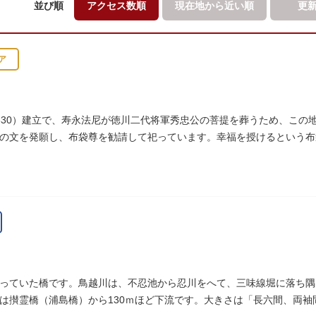
並び順
アクセス数順
現在地から
近い順
更
ア
630）建立で、寿永法尼が徳川二代将軍秀忠公の菩提を葬うため、この
の文を発願し、布袋尊を勧請して祀っています。幸福を授けるという布
っていた橋です。鳥越川は、不忍池から忍川をへて、三味線堀に落ち隅
は攅霊橋（浦島橋）から130ｍほど下流です。大きさは「長六間、両