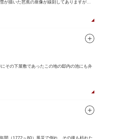
雪が描いた芭蕉の座像が線刻してありますが、
時にその下屋敷であったこの地の邸内の池にも弁
間（1772～80）風災で倒れ、その後も枯れた