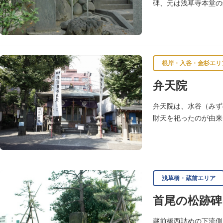
碑、元は浅草寺本堂の
200年の風雪を経て
根岸・入谷・金杉エリ
弁天院
弁天院は、水谷（みず
財天を祀ったのが由来
浅草橋・蔵前エリア
首尾の松跡碑
蔵前橋西詰めの下流側