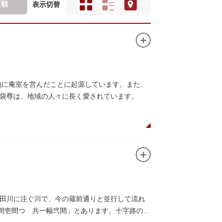
新順
表示切替
地に庵室を営んだことに起源しています。また、
袋尊は、地域の人々に長く愛されています。
田川に注ぐ川で、今の蔵前通りと並行して流れ
袖間壱間つゞ共一幅弐間」とあります。十字路の東