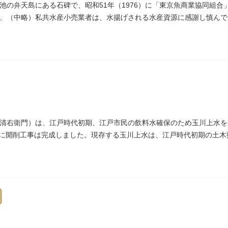
池の弁天島にある石碑で、昭和51年（1976）に「東京魚商業協同組
、（中略）私共水産小売業者は、水揚げされる水産資源に感謝し慎んで
」とあります。
清右衛門）は、江戸時代初期、江戸市民の飲料水確保のため玉川上水を
4）に開削工事は完成しました。現存する玉川上水は、江戸時代初期の土
）にあります。