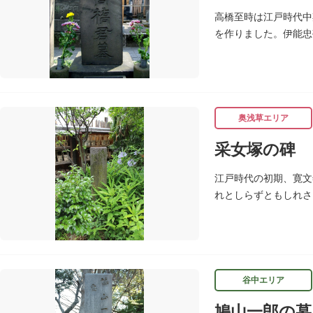
高橋至時は江戸時代中
を作りました。伊能忠
年（1804）肺患の
奥浅草エリア
采女塚の碑
江戸時代の初期、寛文
れとしらずともしれさ
（しゅっさんじ）にあ
谷中エリア
鳩山一郎の墓