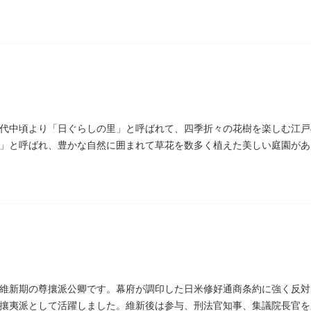
碑があります。
代中頃より「日ぐらしの里」と呼ばれて、四季折々の花樹を楽しむ江戸
」と呼ばれ、豊かな自然に囲まれて草花を数多く植えた美しい庭園があ
があります。
維新期の尊攘派公卿です。幕府が調印した日米修好通商条約に強く反対
攘夷派として活躍しました。維新後は参与、刑法官知事、集議院長官を