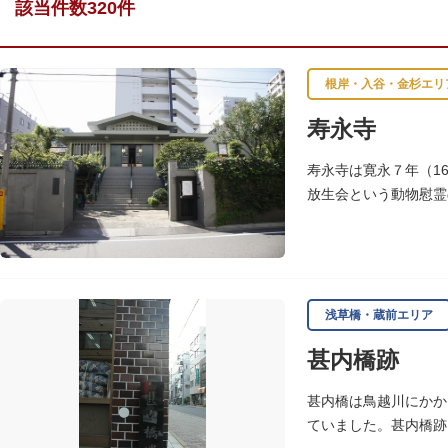
該当件数320件
根岸・入谷・金杉エリ
寿永寺
寿永寺は寛永７年（1
放生会という動物慰霊
浅草橋・蔵前エリア
甚内橋跡
甚内橋は鳥越川にかか
ていました。甚内橋跡