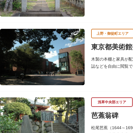
霊園にあります。
上野・御徒町エリア
東京都美術館
木製の本棚と家具が配
誌などを自由に閲覧で
いる。
（画像提供：東京都美
浅草中央部エリア
芭蕉翁碑
松尾芭蕉（1644～1