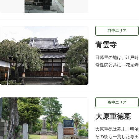
南角には甚内橋跡の石
谷中エリア
青雲寺
日暮里の地は、江戸時
修性院と共に「花見寺
ざわばきん）筆塚の碑
谷中エリア
大原重徳墓
大原重徳は幕末・明治
その後も一貫した尊王