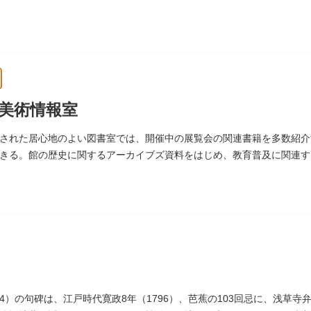
美術情報室
された居心地のよい図書室では、開催中の展覧会の関連書籍を多数紹介
きる。館の歴史に関するアーカイブズ資料をはじめ、教育普及に関連す
術館）
694）の句碑は、江戸時代寛政8年（1796）、芭蕉の103回忌に、浅