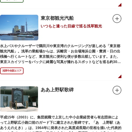
東京都観光汽船
いつもと違った目線で巡る浅草観光
水上バスやクルーザーで隅田川や東京湾のクルージングが楽しめる「東京都
観光汽船」。浅草の乗船場からは、浜離宮・お台場海浜公園・豊洲・日の出
桟橋へ行くルートなど、東京観光に便利な便が多数出航しています。また、
東京スカイツリーをバックに綺麗な写真が撮れるスポットなどを巡る約30分
の「浅草周遊コース」も。初日の出やお花見、隅田川花火大会、クリスマス
浅草中央部エリア
などのイベント時は、いつもと違う目線から東京の景色を堪能できるイベン
トクルーズも企画されています。
漫画・アニメ界の巨匠、松本零士氏が宇宙船をイメージしてデザインした船
や、約300人が乗船可能なアメリカンな大型船など多種多様な船体も魅力。
ああ上野駅歌碑
目的や人数にあわせてコースや時間帯を選べるチャータークルーズも行われ
ています。
平成15年（2003）に、集団就職で上京した中小企業経営者ら有志団体によ
って上野駅広小路口前のガード下に建立された歌碑です。「あゝ上野駅（あ
あうえのえき）」は、1964年に発表された高度成長期の世相を描いた代表的