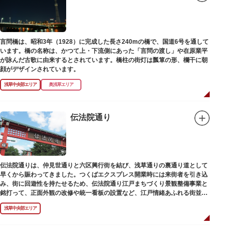
言問橋は、昭和3年（1928）に完成した長さ240mの橋で、国道6号を通して
います。橋の名称は、かつて上・下流側にあった「言問の渡し」や在原業平
が詠んだ古歌に由来するとされています。橋柱の街灯は瓢箪の形、欄干に朝
顔がデザインされています。
浅草中央部エリア
奥浅草エリア
伝法院通り
伝法院通りは、仲見世通りと六区興行街を結び、浅草通りの裏通り道として
早くから賑わってきました。つくばエクスプレス開業時には来街者を引き込
み、街に回遊性を持たせるため、伝法院通り江戸まちづくり景観整備事業と
銘打って、正面外観の改修や統一看板の設置など、江戸情緒あふれる街並み
を再現する景観整備を進めてきました。
浅草中央部エリア