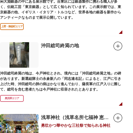
㈱大淵銀器の中にある展示館です。台東区には銀器製作に携わる職人が多
るのみこと）の他、浅草名所七福神のひとつとしても知られ、寿老人が祀ら
く、伝統工芸「東京銀器」として広く知られています。この展示館では、東
れています。
京銀器の他、イギリス・イタリア・トルコなど、世界各地の銀器を新作から
アンティークなものまで展示公開しています。
上野・御徒町エリア
沖田総司終焉の地
沖田総司終焉の地は、今戸神社とされ、境内には「沖田総司終焉之地」の碑
があります。新選組隊士の永倉新八の「同志連名記」によると、江戸に引き
上げた時、沖田総司の肺の病はかなり進んでおり、薩長軍の江戸入りに際し
て、総司を含む患者たちは今戸神社に収容されたとあります。
奥浅草エリア
浅草神社（浅草名所七福神 恵比須）
勇壮かつ華やかな三社祭で知られる神社