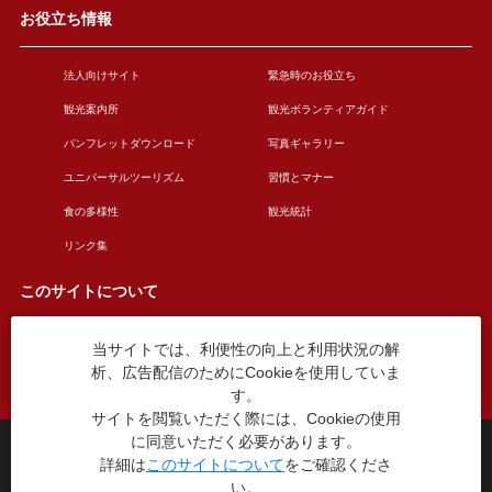
お役立ち情報
法人向けサイト
緊急時のお役立ち
観光案内所
観光ボランティアガイド
パンフレットダウンロード
写真ギャラリー
ユニバーサルツーリズム
習慣とマナー
食の多様性
観光統計
リンク集
このサイトについて
当サイトでは、利便性の向上と利用状況の解
このサイトについて
広告掲載について
析、広告配信のためにCookieを使用していま
お問い合わせ
す。
サイトを閲覧いただく際には、Cookieの使用
に同意いただく必要があります。
台東区役所観光課
詳細は
このサイトについて
をご確認くださ
〒110-8615 東京都台東区東上野4丁目5番6号
い。
TEL：03-5246-1151