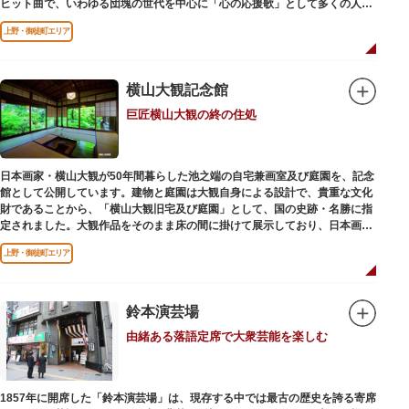
ヒット曲で、いわゆる団塊の世代を中心に「心の応援歌」として多くの人々
に勇気と感動を与えました。
上野・御徒町エリア
横山大観記念館
巨匠横山大観の終の住処
日本画家・横山大観が50年間暮らした池之端の自宅兼画室及び庭園を、記念
館として公開しています。建物と庭園は大観自身による設計で、貴重な文化
財であることから、「横山大観旧宅及び庭園」として、国の史跡・名勝に指
定されました。大観作品をそのまま床の間に掛けて展示しており、日本画本
来の楽しみ方を体験できる貴重な空間です。
上野・御徒町エリア
鈴本演芸場
由緒ある落語定席で大衆芸能を楽しむ
1857年に開席した「鈴本演芸場」は、現存する中では最古の歴史を誇る寄席