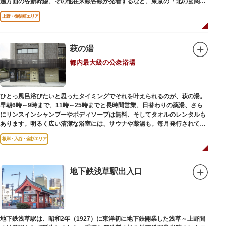
越方面の各新幹線、その他在来線各線が発着するなど、東京の「北の玄関
口」として機能しています。
上野・御徒町エリア
萩の湯
都内最大級の公衆浴場
ひとっ風呂浴びたいと思ったタイミングでそれを叶えられるのが、萩の湯。
早朝6時～9時まで、11時～25時までと長時間営業、日替わりの薬湯、さら
にリンスインシャンプーやボディソープは無料、そしてタオルのレンタルも
あります。明るく広い清潔な浴室には、サウナや薬湯も。毎月発行されてい
る萩の湯だよりで薬湯の予定を確認すれば、お好みの薬湯を楽しめます。
根岸・入谷・金杉エリア
また併設されたレストラン、食事処こもれびではおいしい食事だけでなく、
たくさんの種類の飲み物やおつまみが。昼からでも晩酌セットの注文がで
き、明るい時間の一杯も最高です。好きな時間にお風呂に入り、お風呂の前
後これまた好きなタイミングで、おいしい食事をいただき、心も体も整えて
地下鉄浅草駅出入口
日々の生活を支えてくれる空間です。
地下鉄浅草駅は、昭和2年（1927）に東洋初に地下鉄開業した浅草～上野間