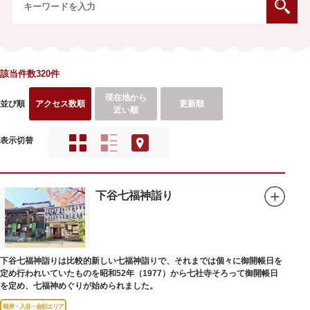
該当件数320件
現在地から
並び順
アクセス数順
更新順
近い順
表示切替
下谷七福神詣り
下谷七福神詣りは比較的新しい七福神詣りで、それまでは個々に御開帳日を
定め行われいていたものを昭和52年（1977）から七社寺そろって御開帳日
を定め、七福神めぐりが始められました。
根岸・入谷・金杉エリア