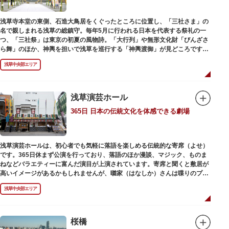
浅草寺本堂の東側、石造大鳥居をくぐったところに位置し、「三社さま」の
名で親しまれる浅草の総鎮守。毎年5月に行われる日本を代表する祭礼の一
つ、「三社祭」は東京の初夏の風物詩。「大行列」や無形文化財「びんざさ
ら舞」のほか、神輿を担いで浅草を巡行する「神輿渡御」が見どころです。
町を練り歩く担ぎ手たちの威勢良い掛け声が響き渡り、浅草の町がまつり一
浅草中央部エリア
色に染まります。
6月の「夏越し（なごし）の大祓」では、茅草で作られた輪の中（茅の輪）
が設置されます。それを八の字に三回通って穢れを祓うことで疫病や災厄か
ら逃れ、福徳があると伝えられる行事です。
浅草演芸ホール
365日 日本の伝統文化を体感できる劇場
本殿には浅草寺のご本尊である聖観世音菩薩像を見つけた漁師の兄弟ととも
に、尊像として奉安した郷土の文化人、土師真中知（はじのなかとも）の3
人が祀られています。江戸時代に徳川家光が寄進した社殿は本殿・幣殿と拝
殿の間が渡り廊下で繋がる建築様式。国の重要文化財に指定されています。
浅草演芸ホールは、初心者でも気軽に落語を楽しめる伝統的な寄席（よせ）
また、浅草名所七福神のひとつとしても知られ、恵比須像が祀られていま
です。365日休まず公演を行っており、落語のほか漫談、マジック、ものま
す。
ねなどバラエティーに富んだ演目が上演されています。寄席と聞くと敷居が
高いイメージがあるかもしれませんが、囃家（はなしか）さんは喋りのプ
ロ。すぐに巧みな話芸に引き込まれ、予備知識が無くても楽しめます。
浅草中央部エリア
ホール内で飲食できるのも魅力のひとつ。売店でお弁当やお菓子を買ってゆ
っくり番組を楽しんではいかがでしょう。数々の著名な落語家やお笑い芸人
を輩出した笑いの殿堂で、昔ながらの下町文化を体感してみてください。
桜橋