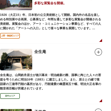
多彩な展覧会を開催。
1926（大正15）年、日本初の公立美術館として開館。国内外の名品を楽し
める特別展や企画展、公募展など、年間を通して多彩な展覧会が開催される
美術館。展覧会のほか、アート・コミュニケーション事業など、すべての人
に開かれた「アートへの入口」として様々な事業を展開しています。
上野・御徒町エリア
レストランやミュージアムショップも充実。開放的なガラス張りのレストラ
ンからは、美術館のプロムナードや四季折々の公園の景色を眺めることがで
きます。入館は無料で、レストランやミュージアムショップのみの利用も可
能です（観覧料は展覧会によって異なります。展覧会のスケジュールや観覧
全生庵
料等の詳細は公式サイトをご確認ください）。
専門のスタッフに子供を預け、ゆっくりと展覧会鑑賞を楽しめる託児サービ
ス「パパママデー（事前予約制）」や、個室スペースのある授乳室、ミルク
用のお湯のサービスもあるのでファミリーにもおすすめです。
全生庵は、山岡鉄舟居士が徳川幕末・明治維新の際、国事に殉じた人々の菩
レンガ色のタイル張りの建物は、日本のモダニズム建築の巨匠・前川國男の
提を弔うために明治16年（1883）に建立しました。また、居士との縁で落
設計。
語家の三遊亭円朝の墓所があり、円朝遣愛の幽霊画五十幅、明治大正名筆の
屋外には彫刻等の立体作品も展示されています。
観音画百幅が所蔵されています。
谷中エリア