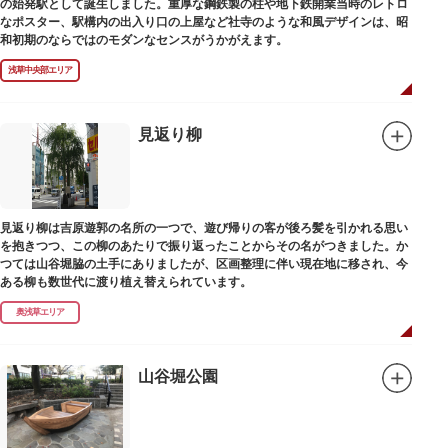
の始発駅として誕生しました。重厚な鋼鉄製の柱や地下鉄開業当時のレトロ
なポスター、駅構内の出入り口の上屋など社寺のような和風デザインは、昭
和初期のならではのモダンなセンスがうかがえます。
浅草中央部エリア
見返り柳
見返り柳は吉原遊郭の名所の一つで、遊び帰りの客が後ろ髪を引かれる思い
を抱きつつ、この柳のあたりで振り返ったことからその名がつきました。か
つては山谷堀脇の土手にありましたが、区画整理に伴い現在地に移され、今
ある柳も数世代に渡り植え替えられています。
奥浅草エリア
山谷堀公園