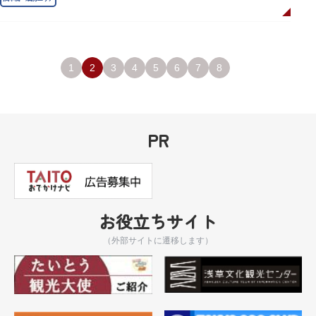
1
2
3
4
5
6
7
8
PR
お役立ちサイト
（外部サイトに遷移します）