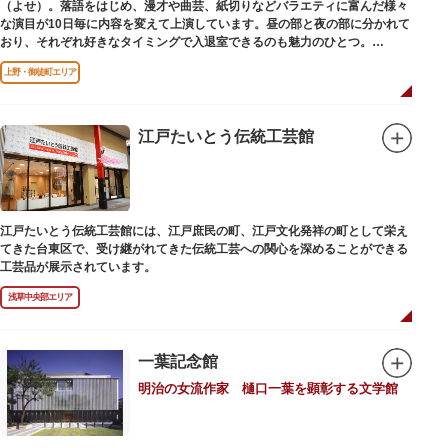
（よせ）。落語をはじめ、漫才や曲芸、紙切りなどバラエティに富んだ様々
な演目が10日毎に内容を変えて上演しています。昼の部と夜の部に分かれて
おり、それぞれ好きなタイミングで入退室できるのも魅力のひとつ。
上演中は飲食も可能です。おすすめは売店で購入できる、お箸で切れるやわ
上野・御徒町エリア
らかさで有名な「上野 井泉本店」のかつサンド。お弁当やお菓子を食べたり
ビールを飲みながら、演目をお楽しみください。
江戸たいとう伝統工芸館
江戸たいとう伝統工芸館には、江戸庶民の町、江戸文化発祥の町として栄え
てきた台東区で、受け継がれてきた伝統工芸への関心を深めることができる
工芸品が展示されています。
浅草中央部エリア
一葉記念館
明治の女流作家 樋口一葉を顕彰する文学館