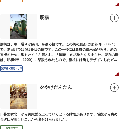
われています。
本殿には、日本を代表する画家 横山大観による「龍」の天井絵が掲げられて
おり、その壮大な美しさは見る者を圧倒します。俳句の大家・正岡子規の
「句碑」や、初代・三笑亭可楽の寄席が境内で初めて開かれたという「寄席
厩橋
発祥之地」の石碑などの見どころも。
オリジナルの朱印帳の販売や、月や日によって限定の御朱印頒布も行ってい
ます。
厩橋は、春日通りが隅田川を渡る橋です。この橋の創架は明治7年（1874）
で、隅田川では 第6番目の橋です。この一帯には幕府の御米蔵があり、米の
運搬のために馬もたくさん飼われ、「御厩」 の名称となりました。現在の橋
は、昭和4年（1929）に架設されたもので、親柱には馬をデザインしたガラ
ス細工が組み込まれています。
浅草橋・蔵前エリア
夕やけだんだん
日暮里駅北口から御殿坂を上っていくと下る階段があります。階段から眺め
る夕日が美しいことから名付けられました。
谷中エリア