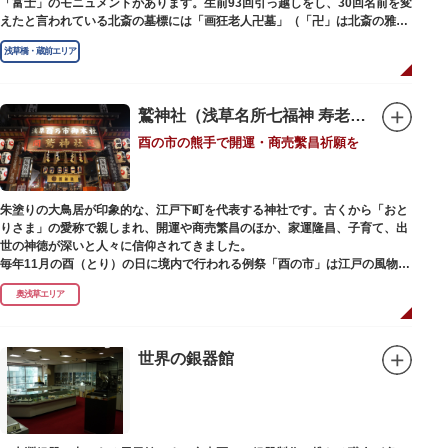
「富士」のモニュメントがあります。生前93回引っ越しをし、30回名前を変
えたと言われている北斎の墓標には「画狂老人卍墓」（「卍」は北斎の雅号
の一つ）とあり、辞世の句が刻まれています。毎年命日の4月18日には「北
浅草橋・蔵前エリア
斎忌」が開かれ、法要が営まれます。
鷲神社（浅草名所七福神 寿老人）
酉の市の熊手で開運・商売繫昌祈願を
朱塗りの大鳥居が印象的な、江戸下町を代表する神社です。古くから「おと
りさま」の愛称で親しまれ、開運や商売繁昌のほか、家運隆昌、子育て、出
世の神徳が深いと人々に信仰されてきました。
毎年11月の酉（とり）の日に境内で行われる例祭「酉の市」は江戸の風物詩
として有名。福をかきこむと言われる熊手をはじめ八ツ頭芋、お多福の面な
奥浅草エリア
ど、色とりどりの縁起物を買い求める人たちで賑わいます。樋口一葉の代表
作『たけくらべ』や他の文学作品にもこの酉の市が数多く登場することか
ら、いかに地域に根付いた催し物だったかが伺い知れます。
世界の銀器館
なでる場所によって異なるご利益を授かるといわれる「なでおかめ」も人
気。ふっくらとした優しい顔立ちのおかめは「お多福」とも言われ、福が多
く幸せを招く女性の象徴という事から長年親しまれる縁起物です。
ご祭神としては天日鷲命（あめのひわしのみこと）と日本武尊（やまとたけ