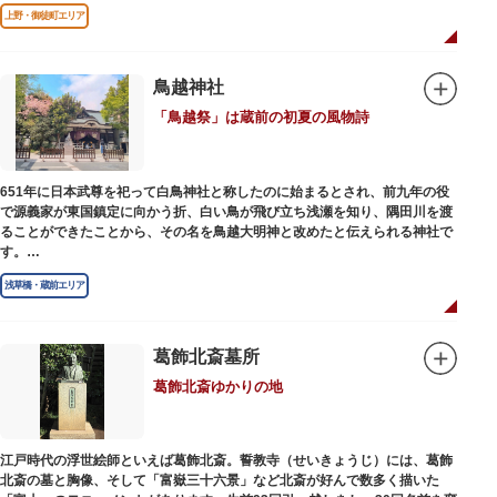
ているけど講談ってなんだろう？と思われた方も、ぜひ一度お江戸上野広小
上野・御徒町エリア
路亭をのぞいてみませんか？
鳥越神社
「鳥越祭」は蔵前の初夏の風物詩
651年に日本武尊を祀って白鳥神社と称したのに始まるとされ、前九年の役
で源義家が東国鎮定に向かう折、白い鳥が飛び立ち浅瀬を知り、隅田川を渡
ることができたことから、その名を鳥越大明神と改めたと伝えられる神社で
す。
江戸時代までは三社の神社から成り、約2万坪の広大な敷地を所領していま
浅草橋・蔵前エリア
したが、天領からの米を収蔵する蔵や、大名屋敷などを建てるために没収さ
れ、現在の鳥越神社が残りました。
毎年6月上旬に行われる鳥越祭では、都内最大級を誇る千貫神輿（約4トン）
が氏子町内を渡御し、夜の宮入道中では、提灯に照らされた神輿が荘厳かつ
葛飾北斎墓所
幻想的な光景をつくりだします。例年、数十万人の人出があり、多くの観客
葛飾北斎ゆかりの地
で賑わう蔵前の初夏の風物詩になっています。
社務所では、社紋の七曜紋と月星紋がデザインされた御朱印帳の販売や、鳥
越祭の開催期間中は限定御朱印も頒布されます。
江戸時代の浮世絵師といえば葛飾北斎。誓教寺（せいきょうじ）には、葛飾
北斎の墓と胸像、そして「富嶽三十六景」など北斎が好んで数多く描いた