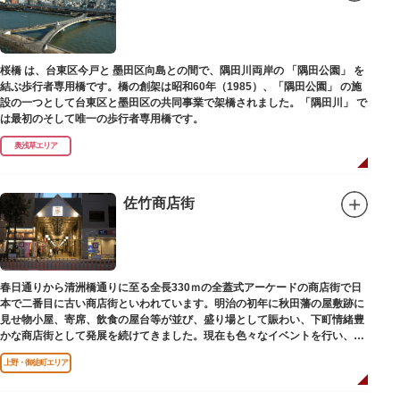
桜橋 は、台東区今戸と 墨田区向島との間で、隅田川両岸の 「隅田公園」 を
結ぶ歩行者専用橋です。橋の創架は昭和60年（1985）、「隅田公園」 の施
設の一つとして台東区と墨田区の共同事業で架橋されました。「隅田川」 で
は最初のそして唯一の歩行者専用橋です。
奥浅草エリア
佐竹商店街
春日通りから清洲橋通りに至る全長330ｍの全蓋式アーケードの商店街で日
本で二番目に古い商店街といわれています。明治の初年に秋田藩の屋敷跡に
見せ物小屋、寄席、飲食の屋台等が並び、盛り場として賑わい、下町情緒豊
かな商店街として発展を続けてきました。現在も色々なイベントを行い、住
民から親しまれている魅力的な商店街です。
上野・御徒町エリア