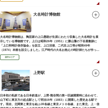
大名時計博物館
大名時計博物館は、陶芸家の上口愚朗が生涯にわたり収集した大名時計を展
示している博物館です。上口は昭和26年（1951）に勝山藩の下谷屋敷跡に
「上口和時計保存協会」を設立、上口没後、二代目上口等が昭和49年
（1974）本館を設立しました。江戸時代の大名お抱えの時計師たちが作った
櫓時計、台時計、枕時計などが並びます。
谷中エリア
上野駅
日本初の私鉄である日本鉄道が、上野-熊谷間の第一区線開業時に合わせて、
山下町に東京方の起点駅として明治16年（1883）に開業した歴史ある駅で
す。現在、北関東と東京を結ぶJR各線と東京メトロ各線、また東北、上・信