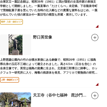
台東区立一葉記念館は、昭和36年（1961）に我が国初の女流作家の単独文
学館として開館しました。一葉直筆の「たけくらべ」未定稿、下谷龍泉寺町
で荒物駄菓子屋を営んでいた当時の仕入帳などの貴重な資料をはじめ、一葉
が住んでいた頃の家並みや一葉旧宅の模型も所蔵・展示しています。
根岸・入谷・金杉エリア
野口英世像
上野恩賜公園内の竹の台噴水東側にある銅像で、昭和26年（1951）に福島
県出身の玉応不三雄によって建立されました。高さ4.5ｍ（石台を含む）の
全身立像です。英世は福島の貧農に生まれ、北里柴三郎博士に師事し、ロッ
クフェラー研究所に入り、梅毒の病原体を発見、アフリカで黄熱病の研究中
感染して、死去しました。
上野・御徒町エリア
天王寺（谷中七福神 毘沙門天）