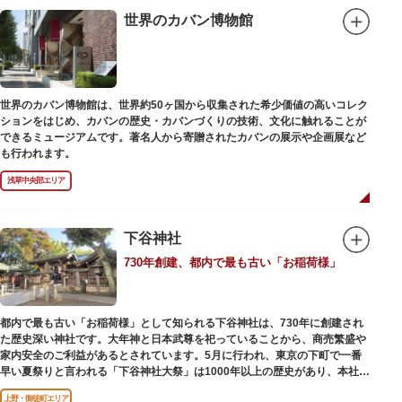
世界のカバン博物館
世界のカバン博物館は、世界約50ヶ国から収集された希少価値の高いコレク
ションをはじめ、カバンの歴史・カバンづくりの技術、文化に触れることが
できるミュージアムです。著名人から寄贈されたカバンの展示や企画展など
も行われます。
浅草中央部エリア
下谷神社
730年創建、都内で最も古い「お稲荷様」
都内で最も古い「お稲荷様」として知られる下谷神社は、730年に創建され
た歴史深い神社です。大年神と日本武尊を祀っていることから、商売繁盛や
家内安全のご利益があるとされています。5月に行われ、東京の下町で一番
早い夏祭りと言われる「下谷神社大祭」は1000年以上の歴史があり、本社神
輿の渡御を行う「本祭り」と、町会神輿の渡御だけの「陰祭り」が隔年に行
上野・御徒町エリア