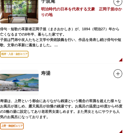
子規庵
明治時代の日本を代表する文豪 正岡子規ゆか
りの地
俳句・短歌の革新者正岡子規（まさおかしき）が、1894（明治27）年から
亡くなるまでの8年半、暮らした家です。
子規は門弟や友人たちと文学や美術談義を行い、作品を発表し続け俳句や短
歌、文章の革新に邁進しました。
故郷松山より母と妹を呼び寄せ、結核に苦しみながらも34歳で亡くなるまで
根岸・入谷・金杉エリア
精力的に文学作品を創作し続けた場所でもあります。
1945（昭和20）年の空襲で焼失しましたが、その5年後、当時の間取りのま
ま再建され、現在の庵は東京都指定史跡として明治の雰囲気が体感できる魅
寿湯
力的な空間となっています。
子規が病室兼書斎にしていた「病牀六尺の間」などを復元しており、明治の
暮らしだけでなく創作の様子を偲ぶことができます。現在、一般のボランテ
ィア団体により大切に維持・保存されています。
寿湯は、上野という都会にありながら銭湯という概念の常識を超えた様々な
お風呂が楽しめ、露天風呂が自慢の銭湯です。お風呂の温度は40度から45度
の3種の湯に設定してあり老若男女楽しめます。また男女ともにサウナも人
気のお風呂になっております。
上野・御徒町エリア