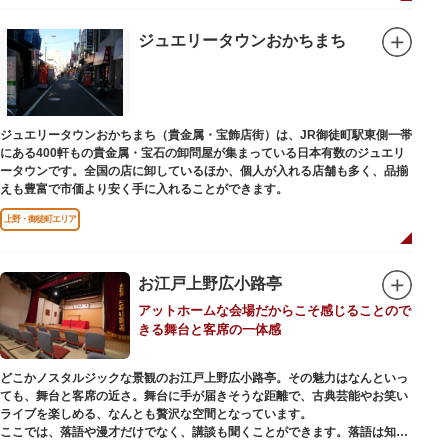
ジュエリータウンおかちまち
ジュエリータウンおかちまち（貴金属・宝飾店街）は、JR御徒町駅東側一帯
にある400軒もの貴金属・宝石の卸問屋が集まっている日本有数のジュエリ
ータウンです。全国の店に卸しているほか、個人が入れる店舗も多く、品揃
えも豊富で市価より安く手に入れることができます。
上野・御徒町エリア
お江戸上野広小路亭
アットホームな会場だからこそ感じることので
きる舞台と客席の一体感
どこかノスタルジックな景観のお江戸上野広小路亭。その魅力はなんといっ
ても、舞台と客席の近さ。舞台に手が届きそうな距離で、古典芸能やお笑い
ライブを楽しめる、なんとも贅沢な空間となっています。
ここでは、落語や漫才だけでなく、講談も聞くことができます。落語は知っ