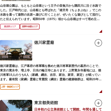
山谷堀公園は、もともと山谷堀という王子の音無川から隅田川に注ぐ水路で
した。江戸時代には、山谷船とも呼ばれた「猪牙舟（ちょきぶね）」でこの
水路を通って遊郭の吉原へ遊びに行くことが、ぜいたくな遊びとして流行し
たと伝えられています。昭和50年（1975）頃から山谷堀はすべて埋め立て
られて暗渠となり、細長い公園として生まれ変わりました。山谷堀公園に
奥浅草エリア
浅草中央部エリア
は、猪牙舟についての説明板も設置されています。
徳川家霊廟
徳川家霊廟は、江戸幕府の将軍職を務めた徳川将軍家歴代の墓所のことで、
東京の寛永寺、増上寺、日光の輪王寺にあります。上野寛永寺墓地には、徳
川将軍15人のうち6人（家綱、綱吉、吉宗、家治、家斉、家定）が眠ってい
ます。厳有院（家綱）霊廟と常憲院（綱吉）霊廟の建築物群は、昭和20年
（1945）の空襲で大部分を焼失しました。
上野・御徒町エリア
東京都美術館
日本初の公立美術館として開館。年間を通して