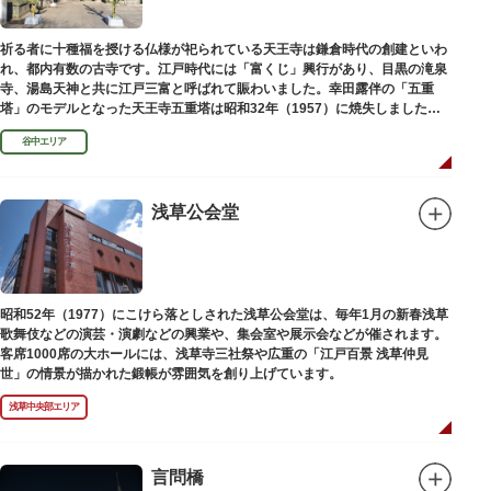
祈る者に十種福を授ける仏様が祀られている天王寺は鎌倉時代の創建といわ
れ、都内有数の古寺です。江戸時代には「富くじ」興行があり、目黒の滝泉
寺、湯島天神と共に江戸三富と呼ばれて賑わいました。幸田露伴の「五重
塔」のモデルとなった天王寺五重塔は昭和32年（1957）に焼失しました
が、その跡地は今も谷中霊園に残っています。
谷中エリア
浅草公会堂
昭和52年（1977）にこけら落としされた浅草公会堂は、毎年1月の新春浅草
歌舞伎などの演芸・演劇などの興業や、集会室や展示会などが催されます。
客席1000席の大ホールには、浅草寺三社祭や広重の「江戸百景 浅草仲見
世」の情景が描かれた鍛帳が雰囲気を創り上げています。
浅草中央部エリア
言問橋