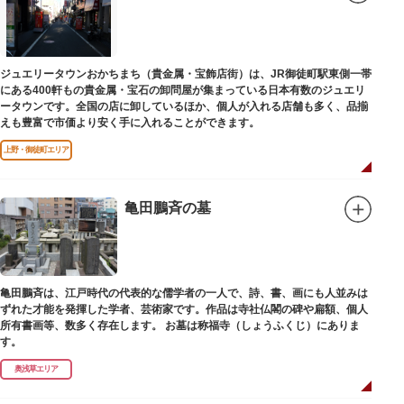
ジュエリータウンおかちまち（貴金属・宝飾店街）は、JR御徒町駅東側一帯
にある400軒もの貴金属・宝石の卸問屋が集まっている日本有数のジュエリ
ータウンです。全国の店に卸しているほか、個人が入れる店舗も多く、品揃
えも豊富で市価より安く手に入れることができます。
上野・御徒町エリア
亀田鵬斉の墓
亀田鵬斉は、江戸時代の代表的な儒学者の一人で、詩、書、画にも人並みは
ずれた才能を発揮した学者、芸術家です。作品は寺社仏閣の碑や扁額、個人
所有書画等、数多く存在します。 お墓は称福寺（しょうふくじ）にありま
す。
奥浅草エリア