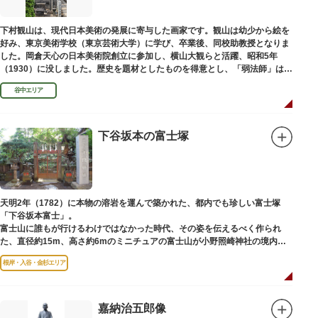
下村観山は、現代日本美術の発展に寄与した画家です。観山は幼少から絵を
好み、東京美術学校（東京芸術大学）に学び、卒業後、同校助教授となりま
した。岡倉天心の日本美術院創立に参加し、横山大観らと活躍、昭和5年
（1930）に没しました。歴史を題材としたものを得意とし、「弱法師」は代
表作です。お墓は安立寺（あんりゅうじ）にあります。
谷中エリア
下谷坂本の富士塚
天明2年（1782）に本物の溶岩を運んで築かれた、都内でも珍しい富士塚
「下谷坂本富士」。
富士山に誰もが行けるわけではなかった時代、その姿を伝えるべく作られ
た、直径約15m、高さ約6mのミニチュアの富士山が小野照崎神社の境内に
あります。
根岸・入谷・金杉エリア
一合目から順に十合目まで記されており、南無妙法と書かれた石碑や修験道
の開祖である役小角の像も残る等、神仏習合の名残が見て取れます。
先人の山守りの知恵によって今も当時の荘厳な姿を残していて、国の重要有
形民俗文化財に指定されています。
嘉納治五郎像