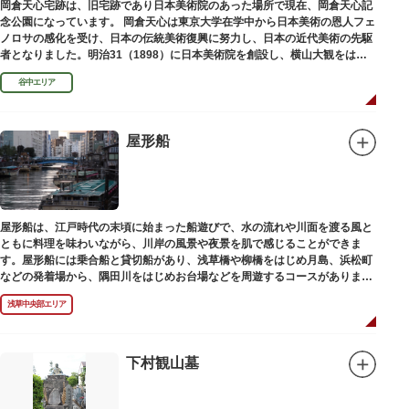
岡倉天心宅跡は、旧宅跡であり日本美術院のあった場所で現在、岡倉天心記
念公園になっています。 岡倉天心は東京大学在学中から日本美術の恩人フェ
ノロサの感化を受け、日本の伝統美術復興に努力し、日本の近代美術の先駆
者となりました。明治31（1898）に日本美術院を創設し、横山大観をはじ
め優れた画家を世に送り出しました。
谷中エリア
屋形船
屋形船は、江戸時代の末頃に始まった船遊びで、水の流れや川面を渡る風と
ともに料理を味わいながら、川岸の風景や夜景を肌で感じることができま
す。屋形船には乗合船と貸切船があり、浅草橋や柳橋をはじめ月島、浜松町
などの発着場から、隅田川をはじめお台場などを周遊するコースがありま
す。
浅草中央部エリア
下村観山墓