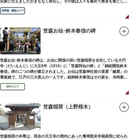
安家に仕えましたがまもなく辞任し、その後は人々を集めて教育を業としま
した。お墓は金竜寺（きんりゅうじ）境内にあります。
浅草橋・蔵前エリア
笠森お仙･鈴木春信の碑
笠森お仙･鈴木春信の碑は、お仙に関係の深い笠森稲荷を合祀している大円
寺（だいえんじ）に大正8年（1919）に「笠森阿仙の碑」と「錦絵開祖鈴木
春信」碑の二つの碑が建立されました。お仙は笠森神社前の茶屋「鍵屋」の
看板娘で、江戸の三大美人の一人です。絵師鈴木春信はその姿を、当時新し
い絵画様式である多色刷り版画「錦絵」に描きました。
谷中エリア
笠森稲荷（上野桜木）
笠森稲荷の本尊は、現在の天王寺の境内にあった養寿院末寺福泉院に祀られ