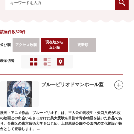
該当件数320件
現在地から
並び順
アクセス数順
更新順
近い順
表示切替
ブルーピリオドマンホール蓋
漫画・アニメ作品「ブルーピリオド」は、主人公の高校生・矢口八虎が1枚
の絵画との出会いをきっかけに美大受験を目指す青春物語を描いた作品であ
り、台東区の東京藝術大学をはじめ、上野恩賜公園や公園内の文化施設が舞
台として登場します。