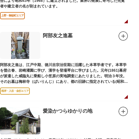
合により昭和43年（1968）に建立されました。業界の発展に寄与した先覚
者や建立者の名が刻まれています。
上野・御徒町エリア
阿部友之進墓
阿部友之進は、江戸中期、徳川吉宗治世期に活躍した本草学者です。本草学
を曽占春、岩崎灌園に学び、漢学を登場琴台に学びました。元年(1861)幕府
が派遣した咸臨丸に乗船し小笠原の実地調査にあたりました。明治３年没。
そのお墓は梅林寺（ばいりんじ）にあり、都の旧跡に指定されている(昭和３
年指定)。
根岸・入谷・金杉エリア
愛染かつらゆかりの地