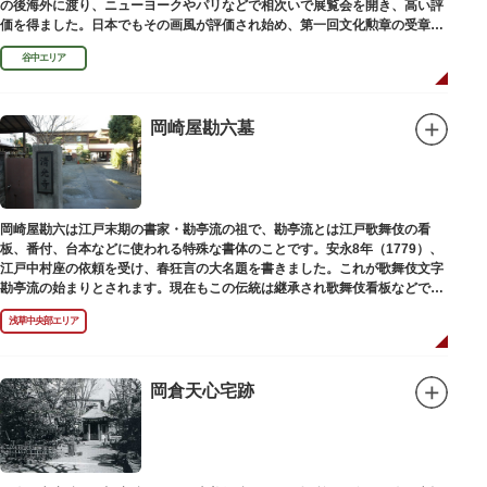
の後海外に渡り、ニューヨークやパリなどで相次いで展覧会を開き、高い評
価を得ました。日本でもその画風が評価され始め、第一回文化勲章の受章者
となりました。お墓は谷中霊園にあります。
谷中エリア
岡崎屋勘六墓
岡崎屋勘六は江戸末期の書家・勘亭流の祖で、勘亭流とは江戸歌舞伎の看
板、番付、台本などに使われる特殊な書体のことです。安永8年（1779）、
江戸中村座の依頼を受け、春狂言の大名題を書きました。これが歌舞伎文字
勘亭流の始まりとされます。現在もこの伝統は継承され歌舞伎看板などで使
われています。 お墓は清光寺（せいこうじ）境内にあります。
浅草中央部エリア
岡倉天心宅跡