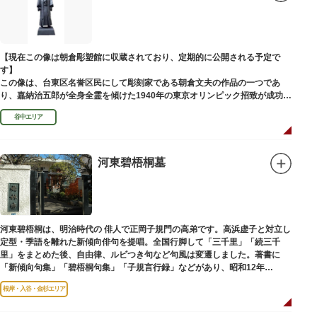
富士山に合わせて、お山開きが行われ、6月30日と1日には富士塚に登ること
ができます。
【Twitter】https://twitter.com/onoterupr
【現在この像は朝倉彫塑館に収蔵されており、定期的に公開される予定で
す】
この像は、台東区名誉区民にして彫刻家である朝倉文夫の作品の一つであ
り、嘉納治五郎が全身全霊を傾けた1940年の東京オリンピック招致が成功
（のちに返上）した、1936年に制作されました。
谷中エリア
朝倉文夫は、1907～1910年ころに嘉納と知り合ったと推察されます。その
後も縁があり、嘉納の人柄や骨格などを熟知していた朝倉は、嘉納の海外出
張中に本作を制作して周囲を驚かせました。しっかりした体幹を感じさせる
ポーズは、嘉納の柔道家としての「不動の姿勢」を意識したと思われます。
河東碧梧桐墓
河東碧梧桐は、明治時代の 俳人で正岡子規門の高弟です。高浜虚子と対立し
定型・季語を離れた新傾向俳句を提唱。全国行脚して「三千里」「続三千
里」をまとめた後、自由律、ルビつき句など句風は変遷しました。著書に
「新傾向句集」「碧梧桐句集」「子規言行録」などがあり、昭和12年
（1937）に没し、お墓は梅林寺（ばいりんじ）にあります。
根岸・入谷・金杉エリア