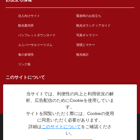
法人向けサイト
緊急時のお役立ち
観光案内所
観光ボランティアガイド
パンフレットダウンロード
写真ギャラリー
ユニバーサルツーリズム
習慣とマナー
食の多様性
観光統計
リンク集
このサイトについて
当サイトでは、利便性の向上と利用状況の解
このサイトについて
広告掲載について
析、広告配信のためにCookieを使用していま
お問い合わせ
す。
サイトを閲覧いただく際には、Cookieの使用
に同意いただく必要があります。
台東区役所観光課
詳細は
このサイトについて
をご確認くださ
〒110-8615 東京都台東区東上野4丁目5番6号
い。
TEL：03-5246-1151
（平日8:30〜17:15 土日祝休み）