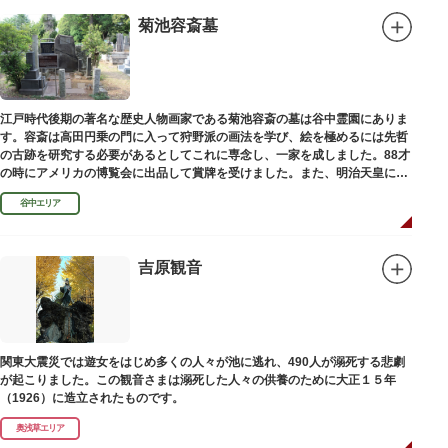
菊池容斎墓
江戸時代後期の著名な歴史人物画家である菊池容斎の墓は谷中霊園にありま
す。容斎は高田円乗の門に入って狩野派の画法を学び、絵を極めるには先哲
の古跡を研究する必要があるとしてこれに専念し、一家を成しました。88才
の時にアメリカの博覧会に出品して賞牌を受けました。また、明治天皇に
「日本画史」の称を賜りました。
谷中エリア
吉原観音
関東大震災では遊女をはじめ多くの人々が池に逃れ、490人が溺死する悲劇
が起こりました。この観音さまは溺死した人々の供養のために大正１５年
（1926）に造立されたものです。
奥浅草エリア