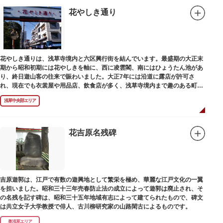
花やしき通り
花やしき通りは、浅草寺境内と六区興行街を結んでいます。最盛期の大正末
期から昭和初期には花やしきを軸に、西に凌雲閣、南にはひょうたん池があ
り、終日遊山客の往来で賑わいました。大正7年には沿道に露店が許可さ
れ、現在でも衣裳屋や用品店、飲食店が多く、浅草寺境内まで趣のある町並
みが続いています。
浅草中央部エリア
花吉原名残碑
吉原遊郭は、江戸で有数の遊興地として繁栄を極め、華麗な江戸文化の一翼
を担いました。昭和三十三年売春防止法の成立によって遊郭は廃止され、そ
の名残を記す碑は、昭和三十五年地域有志によって建てられたもので、碑文
は共立女子大学教授で俳人、古川柳研究家の山路閑古によるものです。
奥浅草エリア