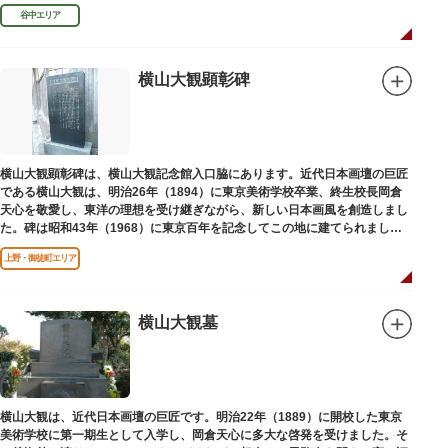
授として多くの文人を育て、慶応3年 （1867）に没しました。
谷中エリア
横山大観顕彰碑
横山大観顕彰碑は、横山大観記念館入口脇にあります。近代日本画壇の巨匠
である横山大観は、明治26年（1894）に東京美術学校卒業、終生校長岡倉
天心を敬愛し、東洋の理想を受け継ぎながら、新しい日本画風を創造しまし
た。碑は昭和43年（1968）に東京百年を記念してこの地に建てられまし
た。
上野・御徒町エリア
横山大観墓
横山大観は、近代日本画壇の巨匠です。明治22年（1889）に開校した東京
美術学校に第一期生として入学し、岡倉天心に多大な啓発を受けました。そ