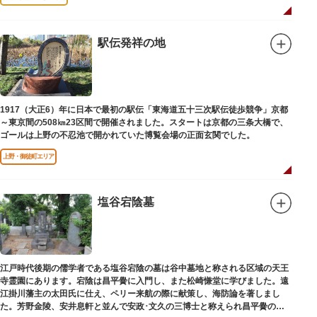
駅伝発祥の地
1917（大正6）年に日本で最初の駅伝「東海道五十三次駅伝徒歩競争」京都
～東京間の508㎞23区間で開催されました。スタートは京都の三条大橋で、
ゴールは上野の不忍池で開かれていた博覧会場の正面玄関でした。
上野・御徒町エリア
塩谷宕陰墓
江戸時代後期の儒学者である塩谷宕陰の墓は谷中墓地と称される区域の天王
寺霊園にあります。宕陰は昌平黌に入門し、また松崎慊堂に学びました。遠
江掛川藩主の太田氏に仕え、ペリー来航の際に献策し、海防論を著しまし
た。芳野金陵、安井息軒と並んで安政･文久の三博士と称えられ昌平黌の教