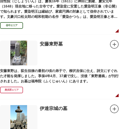
自性院（じしょういん）は、慶長16年（1611）に神田に創建、慶安元年
（1648）現在地に移った古寺です。愛染堂に安置した愛染明王像（非公開）
で知られます。愛染明王は縁結び、家庭円満の対象として信仰されていま
す。文豪川口松太郎の昭和初期の名作「愛染かつら」は、愛染明王像と本堂
前にあった桂の古木にヒントを得た作品だといわれます。
谷中エリア
安藤東野墓
安藤東野は、荻生徂徠の最初の頃の弟子で、柳沢吉保に仕え、詩文にすぐれ
た才能を発揮しました。享保4年4月、37歳で没し、没後「東野遺稿」が刊行
されました。お墓は福寿院（ふくじゅいん）にあります。
奥浅草エリア
伊達宗城の墓