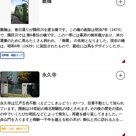
厩橋
厩橋は、春日通りが隅田川を渡る橋です。この橋の創架は明治7年（1874）
で、隅田川では 第6番目の橋です。この一帯には幕府の御米蔵があり、米の
運搬のために馬もたくさん飼われ、「御厩」 の名称となりました。現在の橋
は、昭和4年（1929）に架設されたもので、親柱には馬をデザインしたガラ
ス細工が組み込まれています。
浅草橋・蔵前エリア
永久寺
永久寺は江戸五色不動（えどごしきふどう）の一つ、目黄不動として知られ
ています。開創は14世紀の南北朝騒乱の頃とされます｡その後の歴史の流れ
の中でいくたびか戦乱などによって焼失し､ 再建を繰り返してきました｡ 一
歩山門を入りますと樹齢一千年を越える松の木が､ 御仏と共に訪れる人を静
かに迎えています｡
根岸・入谷・金杉エリア