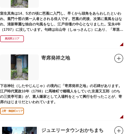
室生其角は14、5才の頃に芭蕉に入門し、早くから頭角をあらわしたといわ
れ、蕉門十哲の第一人者とされる俳人です。芭蕉の死後、次第に蕉風をはな
れ、清新華麗な独自の句風をなし、江戸俳壇の中心となりました。宝永4年
（1707）に没しています。句碑は出山寺（しゅっさんじ）にあり、「草茎を
つつむ葉もなき 雲間哉」と刻まれています。
奥浅草エリア
寄席発祥之地
下谷神社（したやじんじゃ）の境内に「寄席発祥之地」の石碑があります。
江戸時代寛政10年（1798）に馬喰町で櫛職人をしていた京屋又五郎（のち
の三笑亭可楽）が、素人噺家として入場料をとって興行を行ったことが、寄
席のはじまりだといわれています。
上野・御徒町エリア
ジュエリータウンおかちまち