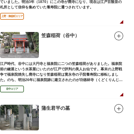
ていました。明治3年（1870）にこの寺が廃寺になり、現在は江戸百観音の
札所として信仰を集めていた養寿院に遷つされています。
上野・御徒町エリア
笠森稲荷（谷中）
江戸時代、谷中には大円寺と福泉院に二つの笠森稲荷がありました。福泉院
前の鍵屋という水茶屋にいたのが江戸で評判の美人お仙です。幕末の上野戦
争で福泉院焼失し廃寺になり笠森稲荷は寛永寺の子院養寿院に移転しまし
た。のち、明治26年に福泉院跡に建立されたのが功徳林寺（くどくりんじ）
で、明治末期には稲荷社が祀られました。
谷中エリア
蒲生君平の墓