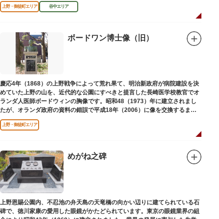
区にゆかりのある本作品を通して、新たな観光スポット創出による誘客促進
上野・御徒町エリア
谷中エリア
と区内観光客の回遊性向上を図るため、こちらのマンホール蓋を設置しまし
た。
設置年月日：令和4年3月1日
ボードワン博士像（旧）
慶応4年（1868）の上野戦争によって荒れ果て、明治新政府が病院建設を決
めていた上野の山を、近代的な公園にすべきと提言した長崎医学校教官でオ
ランダ人医師ボードウィンの胸像です。昭和48（1973）年に建立されまし
たが、オランダ政府の資料の錯誤で平成18年（2006）に像を交換するまで
は博士の弟の像でした。
上野・御徒町エリア
めがね之碑
上野恩賜公園内、不忍池の弁天島の天竜橋の向かい辺りに建てられている石
碑で、徳川家康の愛用した眼鏡がかたどられています。東京の眼鏡業界の組