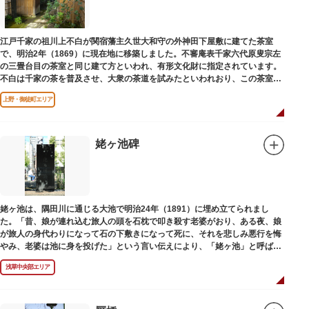
江戸千家の祖川上不白が関宿藩主久世大和守の外神田下屋敷に建てた茶室
で、明治2年（1869）に現在地に移築しました。不審庵表千家六代原叟宗左
の三畳台目の茶室と同じ建て方といわれ、有形文化財に指定されています。
不白は千家の茶を普及させ、大衆の茶道を試みたといわれおり、この茶室は
江戸千家を広める拠点となりました。
上野・御徒町エリア
姥ヶ池碑
姥ヶ池は、隅田川に通じる大池で明治24年（1891）に埋め立てられまし
た。「昔、娘が連れ込む旅人の頭を石枕で叩き殺す老婆がおり、ある夜、娘
が旅人の身代わりになって石の下敷きになって死に、それを悲しみ悪行を悔
やみ、老婆は池に身を投げた」という言い伝えにより、「姥ヶ池」と呼ばれ
ていました。その碑は花川戸公園内にあります。
浅草中央部エリア