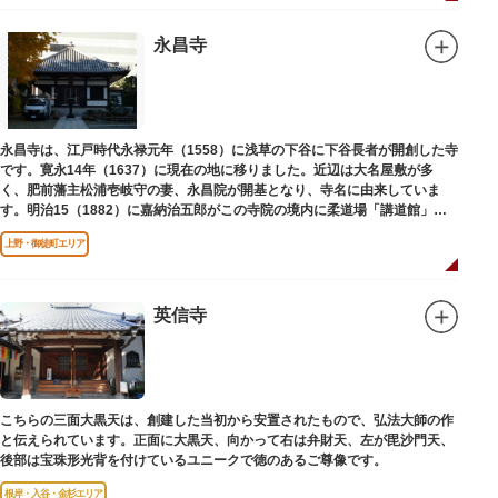
永昌寺
永昌寺は、江戸時代永禄元年（1558）に浅草の下谷に下谷長者が開創した寺
です。寛永14年（1637）に現在の地に移りました。近辺は大名屋敷が多
く、肥前藩主松浦壱岐守の妻、永昌院が開基となり、寺名に由来していま
す。明治15（1882）に嘉納治五郎がこの寺院の境内に柔道場「講道館」を
設立しました。
上野・御徒町エリア
英信寺
こちらの三面大黒天は、創建した当初から安置されたもので、弘法大師の作
と伝えられています。正面に大黒天、向かって右は弁財天、左が毘沙門天、
後部は宝珠形光背を付けているユニークで徳のあるご尊像です。
根岸・入谷・金杉エリア