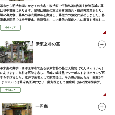
幕末から明治初期にかけての大名・政治家で宇和島藩8代藩主伊達宗城の墓
は谷中霊園にあります。宗城は藩政の重点を富国強兵・殖産興業策をとり、
蝋の専売制、藩兵の洋式訓練等を実施し、藩権力の強化に成功しました。将
軍継承問題では松平慶永、島津斉彬、山内豊信の諸侯と共に慶喜を擁立し
（幕末の四賢候といわれます）幕政改革を志す一橋派の有力メンバーとなっ
谷中エリア
て活躍しました。
伊東玄朴の墓
幕末期の蘭学・西洋医学者である伊東玄朴の墓は天龍院（てんりゅういん）
にあります。玄朴は医学を志し、長崎の鳴滝塾でシーボルトよりオランダ医
学を学びました。江戸で医者として開業後は、その腕が認められ、安政5年
（1858）には幕府奥医師になり、蘭方医として種痘所（後の西洋医学所、現
東京大学医学部）の開設などに尽力し、明治4年（1871）72歳で没しまし
谷中エリア
た。
一円庵