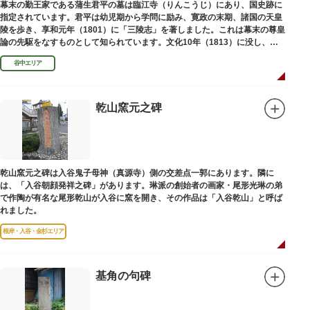
幕末の勤王家である蒲生君平の墓は臨江寺（りんこうじ）にあり、国史跡に
指定されています。君平は幼児期から学問に励み、寛政の末期、諸国の天皇
陵を歩き、享和元年（1801）に「三陵志」を著しました。これは幕末の尊皇
論の先駆をなすものとして知られています。文化10年（1813）に没し、高
山彦三郎や林子平と共に「寛政三奇人」の一人にあげられています。
谷中エリア
乾山窯元之碑
乾山窯元之碑は入谷鬼子母神（真源寺）側の交差点一郭にあります。隣に
は、「入谷朝顔発祥之碑」があります。琳派の創始者の画家・尾形光琳の弟
で作陶が有名な尾形乾山が入谷に窯を開き、その作品は「入谷乾山」と呼ば
れました。
根岸・入谷・金杉エリア
基角の句碑