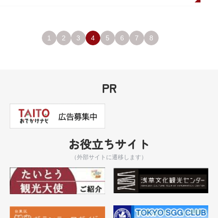
1
2
3
4
5
6
7
8
PR
お役立ちサイト
（外部サイトに遷移します）