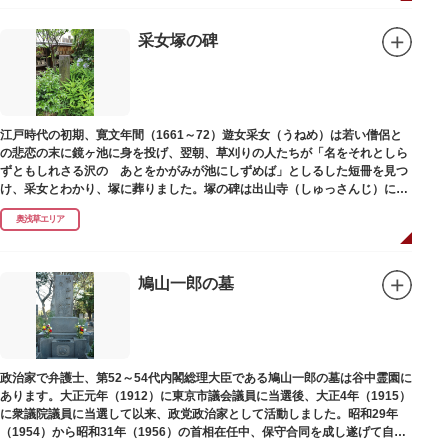
采女塚の碑
江戸時代の初期、寛文年間（1661～72）遊女采女（うねめ）は若い僧侶と
の悲恋の末に鏡ヶ池に身を投げ、翌朝、草刈りの人たちが「名をそれとしら
ずともしれさる沢の あとをかがみが池にしずめば」としるした短冊を見つ
け、采女とわかり、塚に葬りました。塚の碑は出山寺（しゅっさんじ）にあ
ります。
奥浅草エリア
鳩山一郎の墓
政治家で弁護士、第52～54代内閣総理大臣である鳩山一郎の墓は谷中霊園に
あります。大正元年（1912）に東京市議会議員に当選後、大正4年（1915）
に衆議院議員に当選して以来、政党政治家として活動しました。昭和29年
（1954）から昭和31年（1956）の首相在任中、保守合同を成し遂げて自由