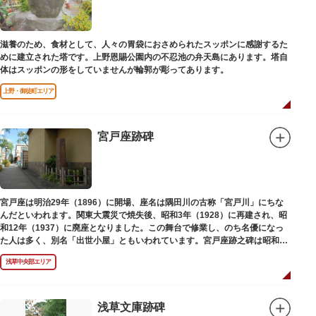
滋養のため、食材として、人々の胃袋におさめられたスッポンに感謝するた
めに建立された塔です。上野恩賜公園内の不忍池の弁天島にあります。塔自
体はスッポンの形をしていませんが輪郭が彫ってあります。
上野・御徒町エリア
宮戸座跡碑
宮戸座は明治29年（1896）に開場、座名は隅田川の古称「宮戸川」にちな
んだといわれます。関東大震災で焼失後、昭和3年（1928）に再建され、昭
和12年（1937）に廃座となりました。この舞台で修業し、のち名優になっ
た人は多く、別名「出世小屋」ともいわれています。宮戸座跡之碑は昭和53
年（1978）に建てられました。
浅草中央部エリア
浅草文庫跡碑