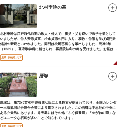
北村季吟の墓
北村季吟は江戸時代前期の歌人・俳人で、祖父・父を継いで医学を業として
いましたが、俳人安原貞室、松永貞徳の門に入り、和歌・俳諧を学び貞門派
俳諧の新鋭といわれました。同門は松尾芭蕉らを輩出しました。元禄2年
（1689）、幕府歌学所に補せられ、再昌院法印の称を受けました。お墓は正
慶寺（しょうけいじ）にあります。
上野・御徒町エリア
暦塚
暦塚は、第73代首相中曽根康弘氏による碑文が刻まれており、全国カレンダ
ー出版協同組合連合会等により建立されました。この石碑は不忍池の中央に
ある弁天島にあります。弁天島にはその他「ふぐ供養碑」「めがねの碑」な
どユニークな石碑が多いことで知られています。
上野・御徒町エリア