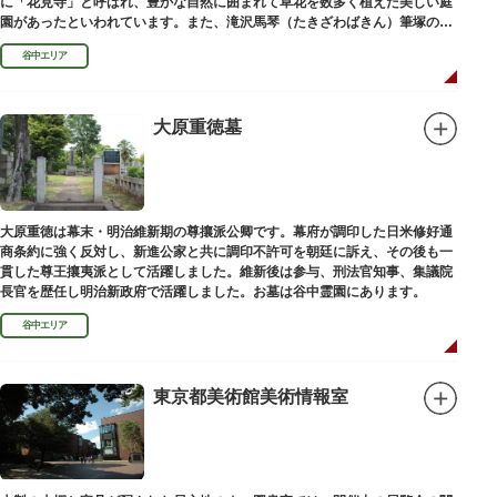
に「花見寺」と呼ばれ、豊かな自然に囲まれて草花を数多く植えた美しい庭
園があったといわれています。また、滝沢馬琴（たきざわばきん）筆塚の碑
があります。
谷中エリア
大原重徳墓
大原重徳は幕末・明治維新期の尊攘派公卿です。幕府が調印した日米修好通
商条約に強く反対し、新進公家と共に調印不許可を朝廷に訴え、その後も一
貫した尊王攘夷派として活躍しました。維新後は参与、刑法官知事、集議院
長官を歴任し明治新政府で活躍しました。お墓は谷中霊園にあります。
谷中エリア
東京都美術館美術情報室