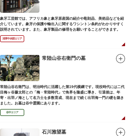
象牙工芸館では、アフリカ象と象牙原産国の紹介や彫刻品、美術品などを紹
介しています。象牙の保護や輸出入に関するワシントン条約がわかりやすく
説明されています。また、象牙製品の修理をお願いすることができます。
浅草中央部エリア
常陸山谷右衛門の墓
常陸山谷右衛門は、明治時代に活躍した第19代横綱です。現役時代には二代
目梅ヶ谷藤太郎との「梅・常陸時代」で角界を隆盛に導き、引退後は、年
寄・出羽ノ海として名力士を多数育成、現在まで続く出羽海一門の礎を築き
ました。お墓は谷中霊園にあります。
谷中エリア
石川雅望墓