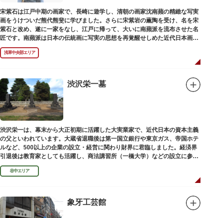
宋紫石は江戸中期の画家で、長崎に遊学し、清朝の画家沈南蘋の精緻な写実
画をうけついだ熊代熊斐に学びました。さらに宋紫岩の薫陶を受け、名を宋
紫石と改め、遂に一家をなし、江戸に帰って、大いに南蘋派を流布させた名
匠です。南蘋派は日本の伝統画に写実の思想を再覚醒せしめた近代日本画壇
の源流です。お墓は徳本寺（とくほんじ）境内にあります。
浅草中央部エリア
渋沢栄一墓
渋沢栄一は、幕末から大正初期に活躍した大実業家で、近代日本の資本主義
の父といわれています。大蔵省退職後は第一国立銀行や東京ガス、帝国ホテ
ルなど、500以上の企業の設立・経営に関わり財界に君臨しました。経済界
引退後は教育家としても活躍し、商法講習所（一橋大学）などの設立に参画
しました。お墓は谷中霊園にあります。
谷中エリア
象牙工芸館