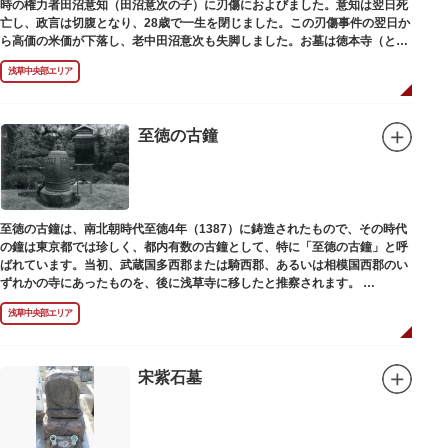
時の権力者田沼意知（田沼意次の子）に刃傷におよびました。意知は翌日死
亡し、政言は切腹となり、28歳で一生を閉じました。この刃傷事件の翌日か
ら高価の米価が下落し、老中田沼意次も失脚しました。お墓は徳本寺（とく
ほんじ）境内にあります。
浅草中央部エリア
至徳の古鐘
至徳の古鐘は、南北朝時代至徳4年（1387）に鋳造されたもので、その時代
の鐘は東京都では珍しく、都内有数の古鐘として、特に「至徳の古鐘」と呼
ばれています。当初、武蔵国多西郡または騎西郡、あるいは相模国西郡のい
ずれかの寺にあったものを、後に浅草寺に移したと推察されます。
現在は、五重塔北側の絵馬堂内に保管されています。絵馬堂は通常非公開と
浅草中央部エリア
なっていますが、不定期で行われる「伝法院庭園拝観と絵馬展」が開催され
る際は、展示されている至徳の古鐘を見ることができます。
宋紫石墓