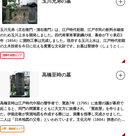
玉川兄弟の墓
玉川兄弟（庄右衛門・清右衛門）は、江戸時代初期、江戸市民の飲料水確保
のため玉川上水を開発しました。四代将軍将軍家綱の頃、幕命が下り承応3
年（1654）に開削工事は完成しました。現存する玉川上水は、江戸時代初期
の土木技術を今日に伝える貴重な文化財です。お墓は聖徳寺（しょうとく
じ）にあります。
浅草中央部エリア
高橋至時の墓
高橋至時は江戸時代中期の暦学者で、寛政7年（1795）に改暦の議が幕府で
起こると、同門の間重富とともに天文方に抜擢され、「寛政歴」を作りまし
た。伊能忠敬が実測地図を作成する際には、測量を指導し完成させました。
二人は「日本地図の父母」といわれています。文化元年（1804）肺患のため
没しました。お墓は源空寺（げんくうじ）にあります。
上野・御徒町エリア