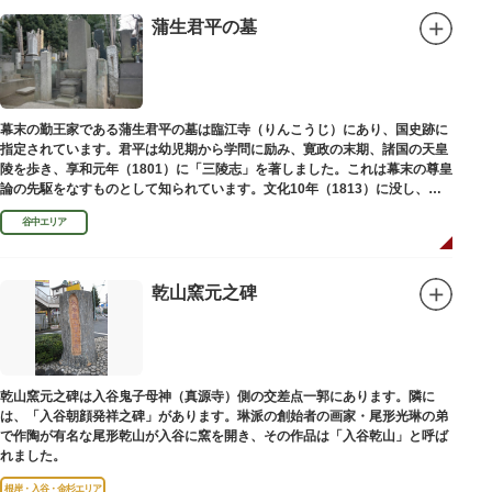
蒲生君平の墓
幕末の勤王家である蒲生君平の墓は臨江寺（りんこうじ）にあり、国史跡に
指定されています。君平は幼児期から学問に励み、寛政の末期、諸国の天皇
陵を歩き、享和元年（1801）に「三陵志」を著しました。これは幕末の尊皇
論の先駆をなすものとして知られています。文化10年（1813）に没し、高
山彦三郎や林子平と共に「寛政三奇人」の一人にあげられています。
谷中エリア
乾山窯元之碑
乾山窯元之碑は入谷鬼子母神（真源寺）側の交差点一郭にあります。隣に
は、「入谷朝顔発祥之碑」があります。琳派の創始者の画家・尾形光琳の弟
で作陶が有名な尾形乾山が入谷に窯を開き、その作品は「入谷乾山」と呼ば
れました。
根岸・入谷・金杉エリア