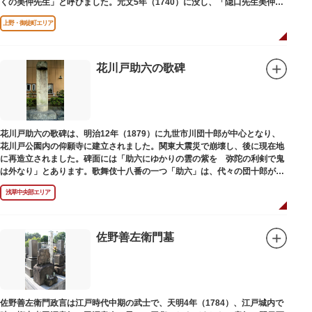
くの美仲先生」と呼びました。元文5年（1740）に没し、「隠口先生美仲甫
之墓」と刻まれた墓が教證寺（きょうしょうじ）にあります。
上野・御徒町エリア
花川戸助六の歌碑
花川戸助六の歌碑は、明治12年（1879）に九世市川団十郎が中心となり、
花川戸公園内の仰願寺に建立されました。関東大震災で崩壊し、後に現在地
に再造立されました。碑面には「助六にゆかりの雲の紫を 弥陀の利剣で鬼
は外なり」とあります。歌舞伎十八番の一つ「助六」は、代々の団十郎が伝
えていますが、助六の実像は不明です。
浅草中央部エリア
佐野善左衛門墓
佐野善左衛門政言は江戸時代中期の武士で、天明4年（1784）、江戸城内で