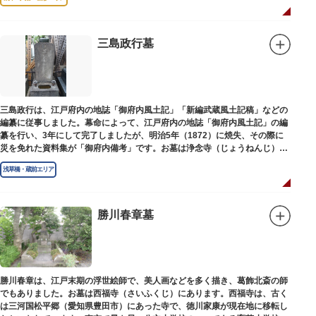
三島政行墓
三島政行は、江戸府内の地誌「御府内風土記」「新編武蔵風土記稿」などの
編纂に従事しました。幕命によって、江戸府内の地誌「御府内風土記」の編
纂を行い、3年にして完了しましたが、明治5年（1872）に焼失、その際に
災を免れた資料集が「御府内備考」です。お墓は浄念寺（じょうねんじ）境
内にあります。
浅草橋・蔵前エリア
勝川春章墓
勝川春章は、江戸末期の浮世絵師で、美人画などを多く描き、葛飾北斎の師
でもありました。お墓は西福寺（さいふくじ）にあります。西福寺は、古く
は三河国松平郷（愛知県豊田市）にあった寺で、徳川家康が現在地に移転し