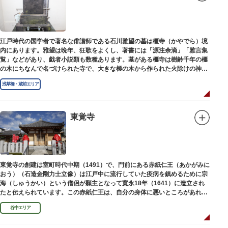
江戸時代の国学者で著名な俳諧師である石川雅望の墓は榧寺（かやでら）境
内にあります。雅望は晩年、狂歌をよくし、著書には「源注余滴」「雅言集
覧」などがあり、戯者小説類も数種あります。墓がある榧寺は樹齢千年の榧
の木にちなんで名づけられた寺で、大きな榧の木から作られた火除けの神、
秋葉権現で知られています。
浅草橋・蔵前エリア
東覚寺
東覚寺の創建は室町時代中期（1491）で、門前にある赤紙仁王（あかがみに
おう）（石造金剛力士立像）は江戸中に流行していた疫病を鎮めるために宗
海（しゅうかい）という僧侶が願主となって寛永18年（1641）に造立され
たと伝えられています。この赤紙仁王は、自分の身体に悪いところがあれ
ば、仁王像の同じところに赤紙を貼ると病気が治ると信仰されています。
谷中エリア