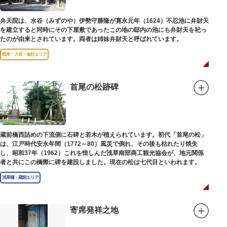
弁天院は、水谷（みずのや）伊勢守勝隆が寛永元年（1624）不忍池に弁財天
を建立すると同時にその下屋敷であったこの地の邸内の池にも弁財天を祀っ
たのが由来とされています。両者は姉妹弁財天と呼ばれています。
根岸・入谷・金杉エリア
首尾の松跡碑
蔵前橋西詰めの下流側に石碑と若木が植えられています。初代「首尾の松」
は、江戸時代安永年間（1772～80）風災で倒れ、その後も枯れたり焼失
し、昭和37年（1962）これを惜しんだ浅草南部商工観光協会が、地元関係
者と共にこの橋際に碑を建設しました。現在の松は七代目といわれます。
浅草橋・蔵前エリア
寄席発祥之地