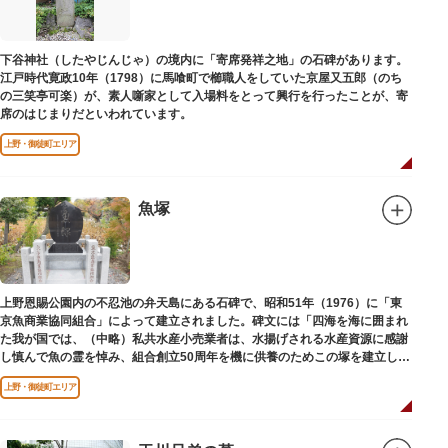
下谷神社（したやじんじゃ）の境内に「寄席発祥之地」の石碑があります。
江戸時代寛政10年（1798）に馬喰町で櫛職人をしていた京屋又五郎（のち
の三笑亭可楽）が、素人噺家として入場料をとって興行を行ったことが、寄
席のはじまりだといわれています。
上野・御徒町エリア
魚塚
上野恩賜公園内の不忍池の弁天島にある石碑で、昭和51年（1976）に「東
京魚商業協同組合」によって建立されました。碑文には「四海を海に囲まれ
た我が国では、（中略）私共水産小売業者は、水揚げされる水産資源に感謝
し慎んで魚の霊を悼み、組合創立50周年を機に供養のためこの塚を建立しま
す」とあります。
上野・御徒町エリア