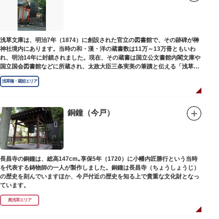
浅草文庫は、明治7年（1874）に創設された官立の図書館で、その跡碑が榊
神社境内にあります。当時の和・漢・洋の蔵書数は11万～13万冊ともいわ
れ、明治14年に封鎖されました。現在、その蔵書は国立公文書館内閣文庫や
国立国会図書館などに所蔵され、太政大臣三条実美の筆蹟と伝える「浅草文
庫」の朱印が押されています。
浅草橋・蔵前エリア
銅鐘（今戸）
長昌寺の銅鐘は、総高147cm｡享保5年（1720）に小幡内匠勝行という当時
を代表する鋳物師の一人が製作しました。銅鐘は長昌寺（ちょうしょうじ）
の歴史を刻んでいますほか、今戸付近の歴史を知る上で貴重な文化財となっ
ています。
奥浅草エリア