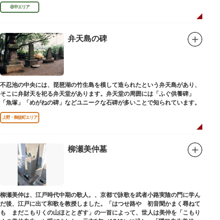
民主党の初代総裁となり、日本とソビエト連邦の国交回復を実現しました。
谷中エリア
弁天島の碑
不忍池の中央には、琵琶湖の竹生島を模して造られたという弁天島があり、
そこに弁財天を祀る弁天堂があります。弁天堂の周囲には「ふぐ供養碑」
「魚塚」「めがねの碑」などユニークな石碑が多いことで知られています。
上野・御徒町エリア
柳瀬美仲墓
柳瀬美仲は、江戸時代中期の歌人。、京都で詠歌を武者小路実陰の門に学ん
だ後、江戸に出て和歌を教授しました。「はつせ路や 初音聞かまく尋ねて
も まだこもりくの山ほととぎす」の一首によって、世人は美仲を「こもり