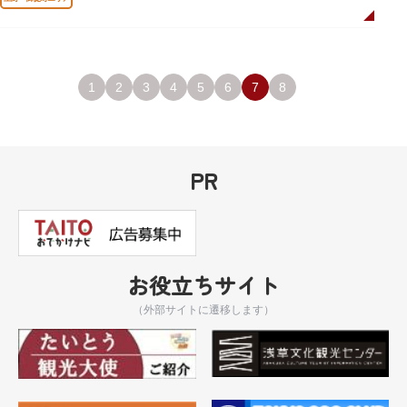
1
2
3
4
5
6
7
8
PR
お役立ちサイト
（外部サイトに遷移します）