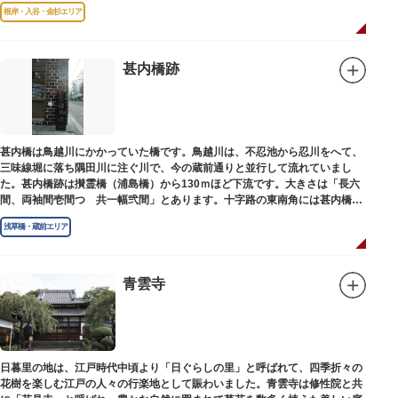
根岸・入谷・金杉エリア
甚内橋跡
甚内橋は鳥越川にかかっていた橋です。鳥越川は、不忍池から忍川をへて、
三味線堀に落ち隅田川に注ぐ川で、今の蔵前通りと並行して流れていまし
た。甚内橋跡は攅霊橋（浦島橋）から130ｍほど下流です。大きさは「長六
間、両袖間壱間つゞ共一幅弐間」とあります。十字路の東南角には甚内橋跡
の石碑があります。
浅草橋・蔵前エリア
青雲寺
日暮里の地は、江戸時代中頃より「日ぐらしの里」と呼ばれて、四季折々の
花樹を楽しむ江戸の人々の行楽地として賑わいました。青雲寺は修性院と共