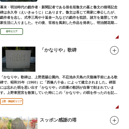
幕末・明治時代の戯作者・新聞記者である假名垣魯文の墓と魯文の猫塔記念
碑は永久寺（えいきゅうじ）にあります。魯文は長じて商家に奉公したが、
戯作者を志し、式亭三馬や十返舎一九などの戯作を耽読、諸方を遊歴して作
家生活に入りました。その後、世相を風刺した作品を発表し、明治開花期の
花形作家となりました。墓石には、聖観音を線刻した板碑がはめ込まれてい
谷中エリア
ます。
「かなりや」歌碑
「かなりや」歌碑は、上野恩賜公園内、不忍池弁天島の天龍橋手前にある歌
碑で、昭和35年（1960）に「西條八十会」によって建立されました。碑面
には忘れた唄を思い出す「かなりや」の四番の歌詞が自筆で刻まれていま
す。上野東照宮を散策していた時にこの「かなりや」の唄を作ったのを記念
してこの地に建てられました。
上野・御徒町エリア
スッポン感謝の塔