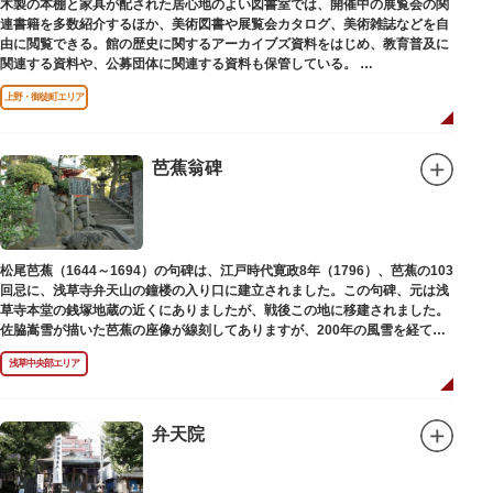
木製の本棚と家具が配された居心地のよい図書室では、開催中の展覧会の関
連書籍を多数紹介するほか、美術図書や展覧会カタログ、美術雑誌などを自
由に閲覧できる。館の歴史に関するアーカイブズ資料をはじめ、教育普及に
関連する資料や、公募団体に関連する資料も保管している。
（画像提供：東京都美術館）
上野・御徒町エリア
芭蕉翁碑
松尾芭蕉（1644～1694）の句碑は、江戸時代寛政8年（1796）、芭蕉の103
回忌に、浅草寺弁天山の鐘楼の入り口に建立されました。この句碑、元は浅
草寺本堂の銭塚地蔵の近くにありましたが、戦後この地に移建されました。
佐脇嵩雪が描いた芭蕉の座像が線刻してありますが、200年の風雪を経て、
碑石も欠損し、碑面の判読も困難となっています。
浅草中央部エリア
弁天院