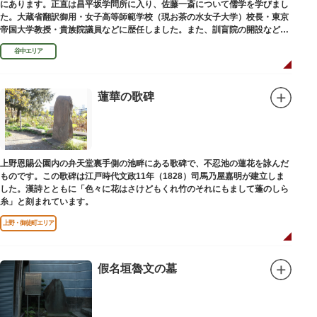
にあります。正直は昌平坂学問所に入り、佐藤一斎について儒学を学びまし
た。大蔵省翻訳御用・女子高等師範学校（現お茶の水女子大学）校長・東京
帝国大学教授・貴族院議員などに歴任しました。また、訓盲院の開設など女
子教育や障害者教育にも力を注ぎました。明治24（1891）病没しました。
谷中エリア
蓮華の歌碑
上野恩賜公園内の弁天堂裏手側の池畔にある歌碑で、不忍池の蓮花を詠んだ
ものです。この歌碑は江戸時代文政11年（1828）司馬乃屋嘉明が建立しま
した。漢詩とともに「色々に花はさけどもくれ竹のそれにもまして蓬のしら
糸」と刻まれています。
上野・御徒町エリア
假名垣魯文の墓