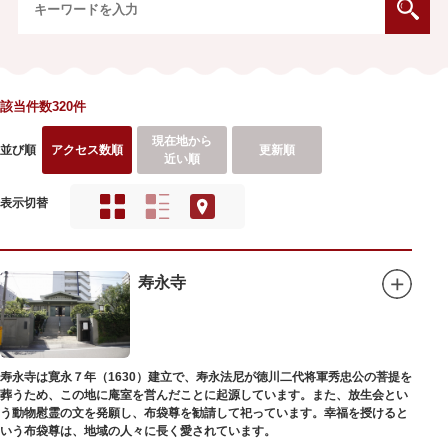
該当件数320件
現在地から
並び順
アクセス数順
更新順
近い順
表示切替
寿永寺
寿永寺は寛永７年（1630）建立で、寿永法尼が徳川二代将軍秀忠公の菩提を
葬うため、この地に庵室を営んだことに起源しています。また、放生会とい
う動物慰霊の文を発願し、布袋尊を勧請して祀っています。幸福を授けると
いう布袋尊は、地域の人々に長く愛されています。