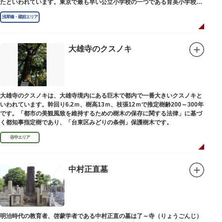
たといわれています。東京で最も早い公立小学校の一つである育英小学校の
発祥の地としても知られています。
浅草橋・蔵前エリア
大雄寺のクスノキ
大雄寺のクスノキは、大雄寺境内にある巨木で都内で一番大きいクスノキと
いわれています。幹回り6.2ｍ、樹高13ｍ、枝張12ｍで推定樹齢200～300年
です。「都市の美観風致を維持するための樹木の保存に関する法律」に基づ
く都知事指定樹であり、「台東区みどりの条例」保護樹木です。
谷中エリア
中村正直墓
明治時代の教育者、啓蒙学者である中村正直の墓は了～寺（りょうごんじ）