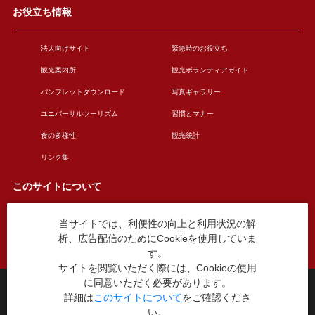
お役立ち情報
法人向けサイト
緊急時のお役立ち
観光案内所
観光ボランティアガイド
パンフレットダウンロード
写真ギャラリー
ユニバーサルツーリズム
習慣とマナー
食の多様性
観光統計
リンク集
このサイトについて
当サイトでは、利便性の向上と利用状況の解
このサイトについて
広告掲載について
析、広告配信のためにCookieを使用していま
お問い合わせ
す。
サイトを閲覧いただく際には、Cookieの使用
に同意いただく必要があります。
台東区役所観光課
詳細は
このサイトについて
をご確認くださ
〒110-8615 東京都台東区東上野4丁目5番6号
い。
TEL：03-5246-1151