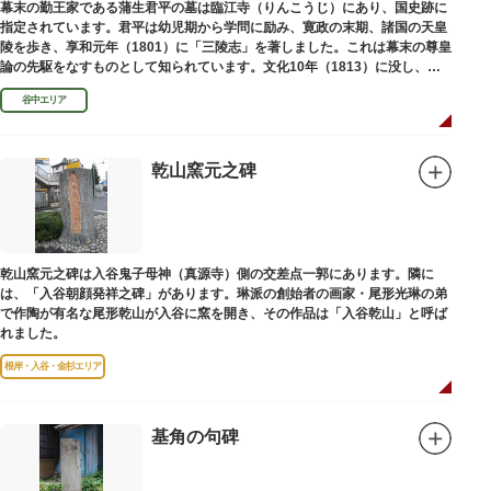
幕末の勤王家である蒲生君平の墓は臨江寺（りんこうじ）にあり、国史跡に
指定されています。君平は幼児期から学問に励み、寛政の末期、諸国の天皇
陵を歩き、享和元年（1801）に「三陵志」を著しました。これは幕末の尊皇
論の先駆をなすものとして知られています。文化10年（1813）に没し、高
山彦三郎や林子平と共に「寛政三奇人」の一人にあげられています。
谷中エリア
乾山窯元之碑
乾山窯元之碑は入谷鬼子母神（真源寺）側の交差点一郭にあります。隣に
は、「入谷朝顔発祥之碑」があります。琳派の創始者の画家・尾形光琳の弟
で作陶が有名な尾形乾山が入谷に窯を開き、その作品は「入谷乾山」と呼ば
れました。
根岸・入谷・金杉エリア
基角の句碑