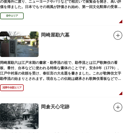
の後海外に渡り、ニューヨークやパリなどで相次いで展覧会を開き、高い評
価を得ました。日本でもその画風が評価され始め、第一回文化勲章の受章者
となりました。お墓は谷中霊園にあります。
谷中エリア
岡崎屋勘六墓
岡崎屋勘六は江戸末期の書家・勘亭流の祖で、勘亭流とは江戸歌舞伎の看
板、番付、台本などに使われる特殊な書体のことです。安永8年（1779）、
江戸中村座の依頼を受け、春狂言の大名題を書きました。これが歌舞伎文字
勘亭流の始まりとされます。現在もこの伝統は継承され歌舞伎看板などで使
われています。 お墓は清光寺（せいこうじ）境内にあります。
浅草中央部エリア
岡倉天心宅跡