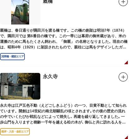
厩橋
厩橋は、春日通りが隅田川を渡る橋です。この橋の創架は明治7年（1874）
で、隅田川では 第6番目の橋です。この一帯には幕府の御米蔵があり、米の
運搬のために馬もたくさん飼われ、「御厩」 の名称となりました。現在の橋
は、昭和4年（1929）に架設されたもので、親柱には馬をデザインしたガラ
ス細工が組み込まれています。
浅草橋・蔵前エリア
永久寺
永久寺は江戸五色不動（えどごしきふどう）の一つ、目黄不動として知られ
ています。開創は14世紀の南北朝騒乱の頃とされます｡その後の歴史の流れ
の中でいくたびか戦乱などによって焼失し､ 再建を繰り返してきました｡ 一
歩山門を入りますと樹齢一千年を越える松の木が､ 御仏と共に訪れる人を静
かに迎えています｡
根岸・入谷・金杉エリア