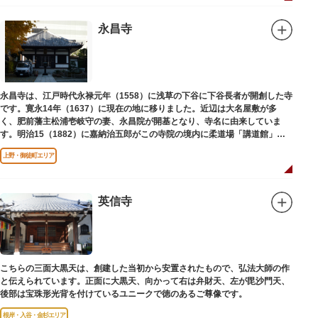
永昌寺
永昌寺は、江戸時代永禄元年（1558）に浅草の下谷に下谷長者が開創した寺
です。寛永14年（1637）に現在の地に移りました。近辺は大名屋敷が多
く、肥前藩主松浦壱岐守の妻、永昌院が開基となり、寺名に由来していま
す。明治15（1882）に嘉納治五郎がこの寺院の境内に柔道場「講道館」を
設立しました。
上野・御徒町エリア
英信寺
こちらの三面大黒天は、創建した当初から安置されたもので、弘法大師の作
と伝えられています。正面に大黒天、向かって右は弁財天、左が毘沙門天、
後部は宝珠形光背を付けているユニークで徳のあるご尊像です。
根岸・入谷・金杉エリア