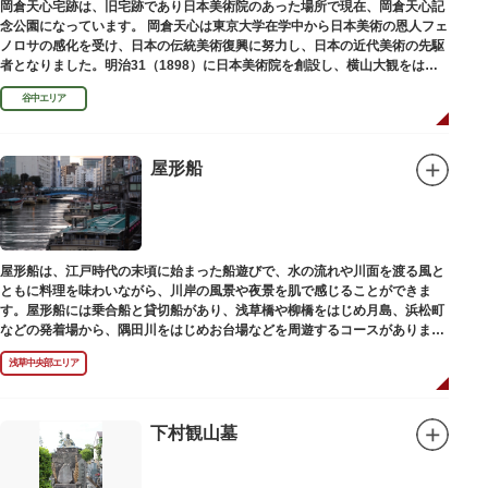
岡倉天心宅跡は、旧宅跡であり日本美術院のあった場所で現在、岡倉天心記
念公園になっています。 岡倉天心は東京大学在学中から日本美術の恩人フェ
ノロサの感化を受け、日本の伝統美術復興に努力し、日本の近代美術の先駆
者となりました。明治31（1898）に日本美術院を創設し、横山大観をはじ
め優れた画家を世に送り出しました。
谷中エリア
屋形船
屋形船は、江戸時代の末頃に始まった船遊びで、水の流れや川面を渡る風と
ともに料理を味わいながら、川岸の風景や夜景を肌で感じることができま
す。屋形船には乗合船と貸切船があり、浅草橋や柳橋をはじめ月島、浜松町
などの発着場から、隅田川をはじめお台場などを周遊するコースがありま
す。
浅草中央部エリア
下村観山墓