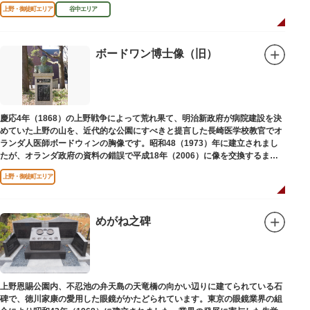
区にゆかりのある本作品を通して、新たな観光スポット創出による誘客促進
上野・御徒町エリア
谷中エリア
と区内観光客の回遊性向上を図るため、こちらのマンホール蓋を設置しまし
た。
設置年月日：令和4年3月1日
ボードワン博士像（旧）
慶応4年（1868）の上野戦争によって荒れ果て、明治新政府が病院建設を決
めていた上野の山を、近代的な公園にすべきと提言した長崎医学校教官でオ
ランダ人医師ボードウィンの胸像です。昭和48（1973）年に建立されまし
たが、オランダ政府の資料の錯誤で平成18年（2006）に像を交換するまで
は博士の弟の像でした。
上野・御徒町エリア
めがね之碑
上野恩賜公園内、不忍池の弁天島の天竜橋の向かい辺りに建てられている石
碑で、徳川家康の愛用した眼鏡がかたどられています。東京の眼鏡業界の組