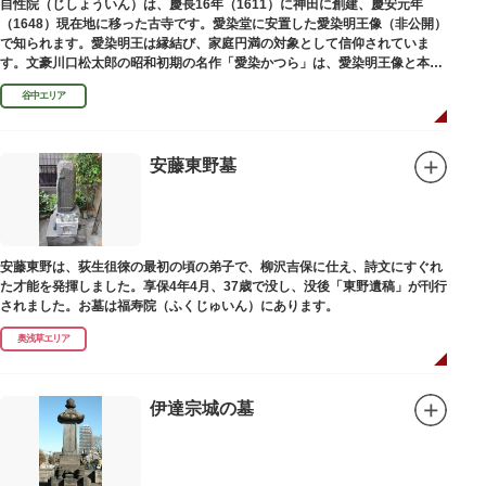
自性院（じしょういん）は、慶長16年（1611）に神田に創建、慶安元年
（1648）現在地に移った古寺です。愛染堂に安置した愛染明王像（非公開）
で知られます。愛染明王は縁結び、家庭円満の対象として信仰されていま
す。文豪川口松太郎の昭和初期の名作「愛染かつら」は、愛染明王像と本堂
前にあった桂の古木にヒントを得た作品だといわれます。
谷中エリア
安藤東野墓
安藤東野は、荻生徂徠の最初の頃の弟子で、柳沢吉保に仕え、詩文にすぐれ
た才能を発揮しました。享保4年4月、37歳で没し、没後「東野遺稿」が刊行
されました。お墓は福寿院（ふくじゅいん）にあります。
奥浅草エリア
伊達宗城の墓