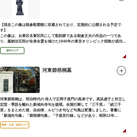
富士山に合わせて、お山開きが行われ、6月30日と1日には富士塚に登ること
ができます。
【Twitter】https://twitter.com/onoterupr
【現在この像は朝倉彫塑館に収蔵されており、定期的に公開される予定で
す】
この像は、台東区名誉区民にして彫刻家である朝倉文夫の作品の一つであ
り、嘉納治五郎が全身全霊を傾けた1940年の東京オリンピック招致が成功
（のちに返上）した、1936年に制作されました。
谷中エリア
朝倉文夫は、1907～1910年ころに嘉納と知り合ったと推察されます。その
後も縁があり、嘉納の人柄や骨格などを熟知していた朝倉は、嘉納の海外出
張中に本作を制作して周囲を驚かせました。しっかりした体幹を感じさせる
ポーズは、嘉納の柔道家としての「不動の姿勢」を意識したと思われます。
河東碧梧桐墓
河東碧梧桐は、明治時代の 俳人で正岡子規門の高弟です。高浜虚子と対立し
定型・季語を離れた新傾向俳句を提唱。全国行脚して「三千里」「続三千
里」をまとめた後、自由律、ルビつき句など句風は変遷しました。著書に
「新傾向句集」「碧梧桐句集」「子規言行録」などがあり、昭和12年
（1937）に没し、お墓は梅林寺（ばいりんじ）にあります。
根岸・入谷・金杉エリア