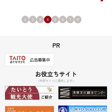
1
2
3
4
5
6
7
8
PR
お役立ちサイト
（外部サイトに遷移します）