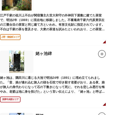
江戸千家の祖川上不白が関宿藩主久世大和守の外神田下屋敷に建てた茶室
で、明治2年（1869）に現在地に移築しました。不審庵表千家六代原叟宗左
の三畳台目の茶室と同じ建て方といわれ、有形文化財に指定されています。
不白は千家の茶を普及させ、大衆の茶道を試みたといわれおり、この茶室は
江戸千家を広める拠点となりました。
上野・御徒町エリア
姥ヶ池碑
姥ヶ池は、隅田川に通じる大池で明治24年（1891）に埋め立てられまし
た。「昔、娘が連れ込む旅人の頭を石枕で叩き殺す老婆がおり、ある夜、娘
が旅人の身代わりになって石の下敷きになって死に、それを悲しみ悪行を悔
やみ、老婆は池に身を投げた」という言い伝えにより、「姥ヶ池」と呼ばれ
ていました。その碑は花川戸公園内にあります。
浅草中央部エリア