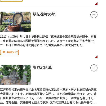
駅伝発祥の地
1917（大正6）年に日本で最初の駅伝「東海道五十三次駅伝徒歩競争」京都
～東京間の508㎞23区間で開催されました。スタートは京都の三条大橋で、
ゴールは上野の不忍池で開かれていた博覧会場の正面玄関でした。
上野・御徒町エリア
塩谷宕陰墓
江戸時代後期の儒学者である塩谷宕陰の墓は谷中墓地と称される区域の天王
寺霊園にあります。宕陰は昌平黌に入門し、また松崎慊堂に学びました。遠
江掛川藩主の太田氏に仕え、ペリー来航の際に献策し、海防論を著しまし
た。芳野金陵、安井息軒と並んで安政･文久の三博士と称えられ昌平黌の教