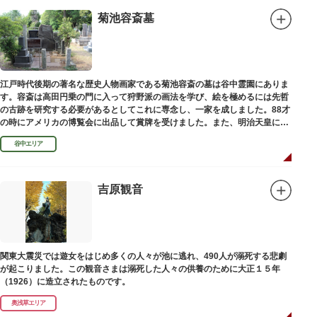
菊池容斎墓
江戸時代後期の著名な歴史人物画家である菊池容斎の墓は谷中霊園にありま
す。容斎は高田円乗の門に入って狩野派の画法を学び、絵を極めるには先哲
の古跡を研究する必要があるとしてこれに専念し、一家を成しました。88才
の時にアメリカの博覧会に出品して賞牌を受けました。また、明治天皇に
「日本画史」の称を賜りました。
谷中エリア
吉原観音
関東大震災では遊女をはじめ多くの人々が池に逃れ、490人が溺死する悲劇
が起こりました。この観音さまは溺死した人々の供養のために大正１５年
（1926）に造立されたものです。
奥浅草エリア