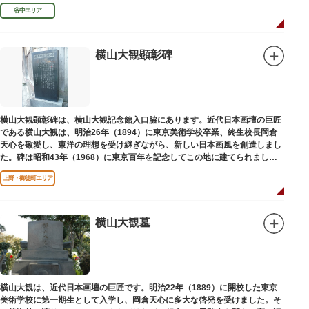
授として多くの文人を育て、慶応3年 （1867）に没しました。
谷中エリア
横山大観顕彰碑
横山大観顕彰碑は、横山大観記念館入口脇にあります。近代日本画壇の巨匠
である横山大観は、明治26年（1894）に東京美術学校卒業、終生校長岡倉
天心を敬愛し、東洋の理想を受け継ぎながら、新しい日本画風を創造しまし
た。碑は昭和43年（1968）に東京百年を記念してこの地に建てられまし
た。
上野・御徒町エリア
横山大観墓
横山大観は、近代日本画壇の巨匠です。明治22年（1889）に開校した東京
美術学校に第一期生として入学し、岡倉天心に多大な啓発を受けました。そ