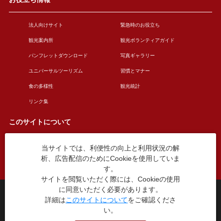
法人向けサイト
緊急時のお役立ち
観光案内所
観光ボランティアガイド
パンフレットダウンロード
写真ギャラリー
ユニバーサルツーリズム
習慣とマナー
食の多様性
観光統計
リンク集
このサイトについて
当サイトでは、利便性の向上と利用状況の解
このサイトについて
広告掲載について
析、広告配信のためにCookieを使用していま
お問い合わせ
す。
サイトを閲覧いただく際には、Cookieの使用
に同意いただく必要があります。
台東区役所観光課
詳細は
このサイトについて
をご確認くださ
〒110-8615 東京都台東区東上野4丁目5番6号
い。
TEL：03-5246-1151
（平日8:30〜17:15 土日祝休み）