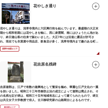
花やしき通り
花やしき通りは、浅草寺境内と六区興行街を結んでいます。最盛期の大正末
期から昭和初期には花やしきを軸に、西に凌雲閣、南にはひょうたん池があ
り、終日遊山客の往来で賑わいました。大正7年には沿道に露店が許可さ
れ、現在でも衣裳屋や用品店、飲食店が多く、浅草寺境内まで趣のある町並
みが続いています。
浅草中央部エリア
花吉原名残碑
吉原遊郭は、江戸で有数の遊興地として繁栄を極め、華麗な江戸文化の一翼
を担いました。昭和三十三年売春防止法の成立によって遊郭は廃止され、そ
の名残を記す碑は、昭和三十五年地域有志によって建てられたもので、碑文
は共立女子大学教授で俳人、古川柳研究家の山路閑古によるものです。
奥浅草エリア