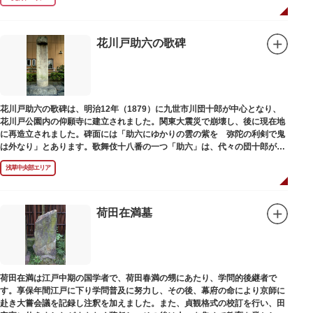
花川戸助六の歌碑
花川戸助六の歌碑は、明治12年（1879）に九世市川団十郎が中心となり、
花川戸公園内の仰願寺に建立されました。関東大震災で崩壊し、後に現在地
に再造立されました。碑面には「助六にゆかりの雲の紫を 弥陀の利剣で鬼
は外なり」とあります。歌舞伎十八番の一つ「助六」は、代々の団十郎が伝
えていますが、助六の実像は不明です。
浅草中央部エリア
荷田在満墓
荷田在満は江戸中期の国学者で、荷田春満の甥にあたり、学問的後継者で
す。享保年間江戸に下り学問普及に努力し、その後、幕府の命により京師に
赴き大嘗会議を記録し注釈を加えました。また、貞観格式の校訂を行い、田