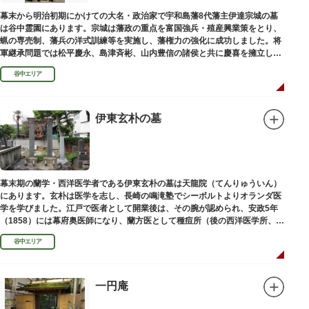
幕末から明治初期にかけての大名・政治家で宇和島藩8代藩主伊達宗城の墓
は谷中霊園にあります。宗城は藩政の重点を富国強兵・殖産興業策をとり、
蝋の専売制、藩兵の洋式訓練等を実施し、藩権力の強化に成功しました。将
軍継承問題では松平慶永、島津斉彬、山内豊信の諸侯と共に慶喜を擁立し
（幕末の四賢候といわれます）幕政改革を志す一橋派の有力メンバーとなっ
谷中エリア
て活躍しました。
伊東玄朴の墓
幕末期の蘭学・西洋医学者である伊東玄朴の墓は天龍院（てんりゅういん）
にあります。玄朴は医学を志し、長崎の鳴滝塾でシーボルトよりオランダ医
学を学びました。江戸で医者として開業後は、その腕が認められ、安政5年
（1858）には幕府奥医師になり、蘭方医として種痘所（後の西洋医学所、現
東京大学医学部）の開設などに尽力し、明治4年（1871）72歳で没しまし
谷中エリア
た。
一円庵