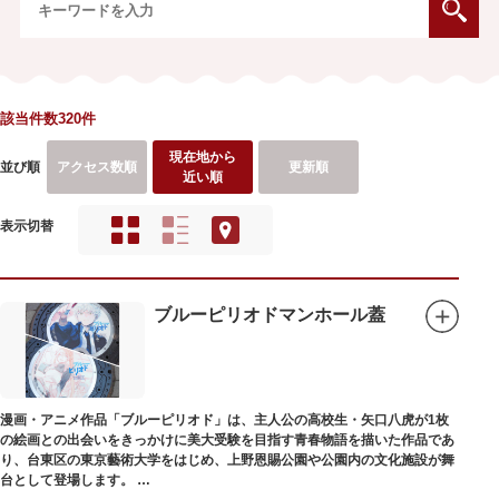
該当件数320件
現在地から
並び順
アクセス数順
更新順
近い順
表示切替
ブルーピリオドマンホール蓋
漫画・アニメ作品「ブルーピリオド」は、主人公の高校生・矢口八虎が1枚
の絵画との出会いをきっかけに美大受験を目指す青春物語を描いた作品であ
り、台東区の東京藝術大学をはじめ、上野恩賜公園や公園内の文化施設が舞
台として登場します。