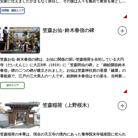
安家に仕えましたがまもなく辞任し、その後は人々を集めて教育を業としま
した。お墓は金竜寺（きんりゅうじ）境内にあります。
浅草橋・蔵前エリア
笠森お仙･鈴木春信の碑
笠森お仙･鈴木春信の碑は、お仙に関係の深い笠森稲荷を合祀している大円
寺（だいえんじ）に大正8年（1919）に「笠森阿仙の碑」と「錦絵開祖鈴木
春信」碑の二つの碑が建立されました。お仙は笠森神社前の茶屋「鍵屋」の
看板娘で、江戸の三大美人の一人です。絵師鈴木春信はその姿を、当時新し
い絵画様式である多色刷り版画「錦絵」に描きました。
谷中エリア
笠森稲荷（上野桜木）
笠森稲荷の本尊は、現在の天王寺の境内にあった養寿院末寺福泉院に祀られ