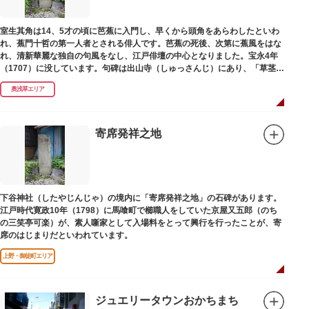
室生其角は14、5才の頃に芭蕉に入門し、早くから頭角をあらわしたといわ
れ、蕉門十哲の第一人者とされる俳人です。芭蕉の死後、次第に蕉風をはな
れ、清新華麗な独自の句風をなし、江戸俳壇の中心となりました。宝永4年
（1707）に没しています。句碑は出山寺（しゅっさんじ）にあり、「草茎を
つつむ葉もなき 雲間哉」と刻まれています。
奥浅草エリア
寄席発祥之地
下谷神社（したやじんじゃ）の境内に「寄席発祥之地」の石碑があります。
江戸時代寛政10年（1798）に馬喰町で櫛職人をしていた京屋又五郎（のち
の三笑亭可楽）が、素人噺家として入場料をとって興行を行ったことが、寄
席のはじまりだといわれています。
上野・御徒町エリア
ジュエリータウンおかちまち