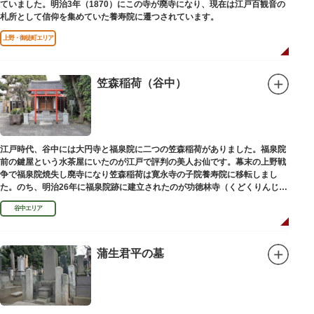
ていました。明治3年（1870）にこの寺が廃寺になり、現在は江戸百観音の
札所として信仰を集めていた養寿院に遷つされています。
上野・御徒町エリア
笠森稲荷（谷中）
江戸時代、谷中には大円寺と福泉院に二つの笠森稲荷がありました。福泉院
前の鍵屋という水茶屋にいたのが江戸で評判の美人お仙です。幕末の上野戦
争で福泉院焼失し廃寺になり笠森稲荷は寛永寺の子院養寿院に移転しまし
た。のち、明治26年に福泉院跡に建立されたのが功徳林寺（くどくりんじ）
で、明治末期には稲荷社が祀られました。
谷中エリア
蒲生君平の墓