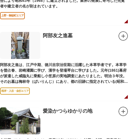
合により昭和43年（1968）に建立されました。業界の発展に寄与した先覚
者や建立者の名が刻まれています。
上野・御徒町エリア
阿部友之進墓
阿部友之進は、江戸中期、徳川吉宗治世期に活躍した本草学者です。本草学
を曽占春、岩崎灌園に学び、漢学を登場琴台に学びました。元年(1861)幕府
が派遣した咸臨丸に乗船し小笠原の実地調査にあたりました。明治３年没。
そのお墓は梅林寺（ばいりんじ）にあり、都の旧跡に指定されている(昭和３
年指定)。
根岸・入谷・金杉エリア
愛染かつらゆかりの地