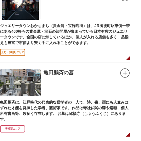
ジュエリータウンおかちまち（貴金属・宝飾店街）は、JR御徒町駅東側一帯
にある400軒もの貴金属・宝石の卸問屋が集まっている日本有数のジュエリ
ータウンです。全国の店に卸しているほか、個人が入れる店舗も多く、品揃
えも豊富で市価より安く手に入れることができます。
上野・御徒町エリア
亀田鵬斉の墓
亀田鵬斉は、江戸時代の代表的な儒学者の一人で、詩、書、画にも人並みは
ずれた才能を発揮した学者、芸術家です。作品は寺社仏閣の碑や扁額、個人
所有書画等、数多く存在します。 お墓は称福寺（しょうふくじ）にありま
す。
奥浅草エリア