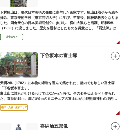
下村観山は、現代日本美術の発展に寄与した画家です。観山は幼少から絵を
好み、東京美術学校（東京芸術大学）に学び、卒業後、同校助教授となりま
した。岡倉天心の日本美術院創立に参加し、横山大観らと活躍、昭和5年
（1930）に没しました。歴史を題材としたものを得意とし、「弱法師」は代
表作です。お墓は安立寺（あんりゅうじ）にあります。
谷中エリア
下谷坂本の富士塚
天明2年（1782）に本物の溶岩を運んで築かれた、都内でも珍しい富士塚
「下谷坂本富士」。
富士山に誰もが行けるわけではなかった時代、その姿を伝えるべく作られ
た、直径約15m、高さ約6mのミニチュアの富士山が小野照崎神社の境内に
あります。
根岸・入谷・金杉エリア
一合目から順に十合目まで記されており、南無妙法と書かれた石碑や修験道
の開祖である役小角の像も残る等、神仏習合の名残が見て取れます。
先人の山守りの知恵によって今も当時の荘厳な姿を残していて、国の重要有
形民俗文化財に指定されています。
嘉納治五郎像