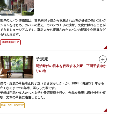
世界のカバン博物館は、世界約50ヶ国から収集された希少価値の高いコレク
ションをはじめ、カバンの歴史・カバンづくりの技術、文化に触れることが
できるミュージアムです。著名人から寄贈されたカバンの展示や企画展など
も行われます。
浅草中央部エリア
子規庵
明治時代の日本を代表する文豪 正岡子規ゆか
りの地
俳句・短歌の革新者正岡子規（まさおかしき）が、1894（明治27）年から
亡くなるまでの8年半、暮らした家です。
子規は門弟や友人たちと文学や美術談義を行い、作品を発表し続け俳句や短
歌、文章の革新に邁進しました。
故郷松山より母と妹を呼び寄せ、結核に苦しみながらも34歳で亡くなるまで
根岸・入谷・金杉エリア
精力的に文学作品を創作し続けた場所でもあります。