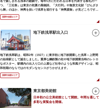
名で親しまれる浅草の総鎮守。毎年5月に行われる日本を代表する祭礼の一
つ、「三社祭」は東京の初夏の風物詩。「大行列」や無形文化財「びんざさ
ら舞」のほか、神輿を担いで浅草を巡行する「神輿渡御」が見どころです。
町を練り歩く担ぎ手たちの威勢良い掛け声が響き渡り、浅草の町がまつり一
浅草中央部エリア
色に染まります。
6月の「夏越し（なごし）の大祓」では、茅草で作られた輪の中（茅の輪）
が設置されます。それを八の字に三回通って穢れを祓うことで疫病や災厄か
ら逃れ、福徳があると伝えられる行事です。
地下鉄浅草駅出入口
本殿には浅草寺のご本尊である聖観世音菩薩像を見つけた漁師の兄弟ととも
に、尊像として奉安した郷土の文化人、土師真中知（はじのなかとも）の3
人が祀られています。江戸時代に徳川家光が寄進した社殿は本殿・幣殿と拝
殿の間が渡り廊下で繋がる建築様式。国の重要文化財に指定されています。
地下鉄浅草駅は、昭和2年（1927）に東洋初に地下鉄開業した浅草～上野間
また、浅草名所七福神のひとつとしても知られ、恵比須像が祀られていま
の始発駅として誕生しました。重厚な鋼鉄製の柱や地下鉄開業当時のレトロ
す。
なポスター、駅構内の出入り口の上屋など社寺のような和風デザインは、昭
和初期のならではのモダンなセンスがうかがえます。
浅草中央部エリア
東京都美術館
日本初の公立美術館として開館。年間を通して
多彩な展覧会を開催。