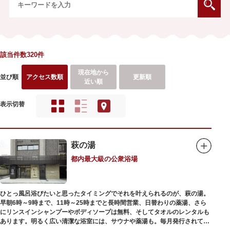
該当件数320件
現在地から
並び順
アクセス数順
更新順
近い順
表示切替
萩の湯
都内最大級の公衆浴場
ひとっ風呂浴びたいと思ったタイミングでそれを叶えられるのが、萩の湯。
早朝6時～9時まで、11時～25時までと長時間営業、日替わりの薬湯、さら
にリンスインシャンプーやボディソープは無料、そしてタオルのレンタルも
あります。明るく広い清潔な浴室には、サウナや薬湯も。毎月発行されてい