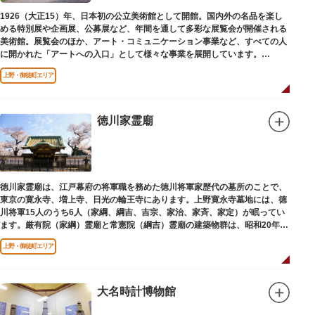
1926（大正15）年、日本初の公立美術館として開館。国内外の名品を楽し
める特別展や企画展、公募展など、年間を通して多彩な展覧会が開催される
美術館。展覧会のほか、アート・コミュニケーション事業など、すべての人
に開かれた「アートへの入口」として様々な事業を展開しています。
上野・御徒町エリア
レストランやミュージアムショップも充実。開放的なガラス張りのレストラ
ンからは、美術館のプロムナードや四季折々の公園の景色を眺めることがで
きます。入館は無料で、レストランやミュージアムショップのみの利用も可
能です（観覧料は展覧会によって異なります。展覧会のスケジュールや観覧
徳川家霊廟
料等の詳細は公式サイトをご確認ください）。
専門のスタッフに子供を預け、ゆっくりと展覧会鑑賞を楽しめる託児サービ
ス「パパママデー（事前予約制）」や、個室スペースのある授乳室、ミルク
用のお湯のサービスもあるのでファミリーにもおすすめです。
徳川家霊廟は、江戸幕府の将軍職を務めた徳川将軍家歴代の墓所のことで、
レンガ色のタイル張りの建物は、日本のモダニズム建築の巨匠・前川國男の
東京の寛永寺、増上寺、日光の輪王寺にあります。上野寛永寺墓地には、徳
設計。
川将軍15人のうち6人（家綱、綱吉、吉宗、家治、家斉、家定）が眠ってい
屋外には彫刻等の立体作品も展示されています。
ます。厳有院（家綱）霊廟と常憲院（綱吉）霊廟の建築物群は、昭和20年
（1945）の空襲で大部分を焼失しました。
上野・御徒町エリア
大名時計博物館