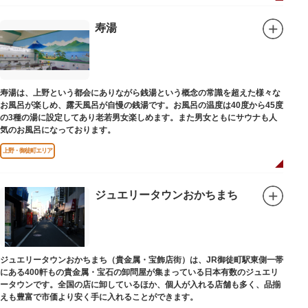
寿湯
寿湯は、上野という都会にありながら銭湯という概念の常識を超えた様々な
お風呂が楽しめ、露天風呂が自慢の銭湯です。お風呂の温度は40度から45度
の3種の湯に設定してあり老若男女楽しめます。また男女ともにサウナも人
気のお風呂になっております。
上野・御徒町エリア
ジュエリータウンおかちまち
ジュエリータウンおかちまち（貴金属・宝飾店街）は、JR御徒町駅東側一帯
にある400軒もの貴金属・宝石の卸問屋が集まっている日本有数のジュエリ
ータウンです。全国の店に卸しているほか、個人が入れる店舗も多く、品揃
えも豊富で市価より安く手に入れることができます。