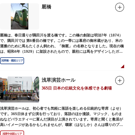
1945（昭和20）年の空襲で焼失しましたが、その5年後、当時の間取りのま
ま再建され、現在の庵は東京都指定史跡として明治の雰囲気が体感できる魅
厩橋
力的な空間となっています。
子規が病室兼書斎にしていた「病牀六尺の間」などを復元しており、明治の
暮らしだけでなく創作の様子を偲ぶことができます。現在、一般のボランテ
ィア団体により大切に維持・保存されています。
厩橋は、春日通りが隅田川を渡る橋です。この橋の創架は明治7年（1874）
で、隅田川では 第6番目の橋です。この一帯には幕府の御米蔵があり、米の
運搬のために馬もたくさん飼われ、「御厩」 の名称となりました。現在の橋
は、昭和4年（1929）に架設されたもので、親柱には馬をデザインしたガラ
ス細工が組み込まれています。
浅草橋・蔵前エリア
浅草演芸ホール
365日 日本の伝統文化を体感できる劇場
浅草演芸ホールは、初心者でも気軽に落語を楽しめる伝統的な寄席（よせ）
です。365日休まず公演を行っており、落語のほか漫談、マジック、ものま
ねなどバラエティーに富んだ演目が上演されています。寄席と聞くと敷居が
高いイメージがあるかもしれませんが、囃家（はなしか）さんは喋りのプ
ロ。すぐに巧みな話芸に引き込まれ、予備知識が無くても楽しめます。
浅草中央部エリア