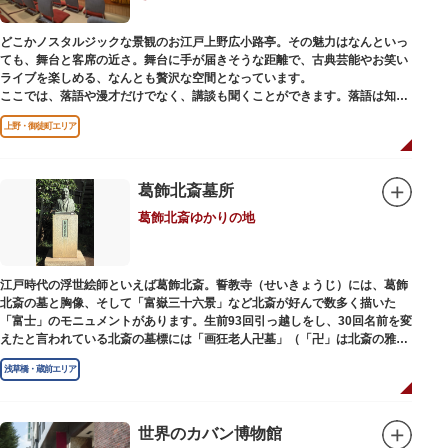
どこかノスタルジックな景観のお江戸上野広小路亭。その魅力はなんといっ
ても、舞台と客席の近さ。舞台に手が届きそうな距離で、古典芸能やお笑い
ライブを楽しめる、なんとも贅沢な空間となっています。
ここでは、落語や漫才だけでなく、講談も聞くことができます。落語は知っ
ているけど講談ってなんだろう？と思われた方も、ぜひ一度お江戸上野広小
上野・御徒町エリア
路亭をのぞいてみませんか？
葛飾北斎墓所
葛飾北斎ゆかりの地
江戸時代の浮世絵師といえば葛飾北斎。誓教寺（せいきょうじ）には、葛飾
北斎の墓と胸像、そして「富嶽三十六景」など北斎が好んで数多く描いた
「富士」のモニュメントがあります。生前93回引っ越しをし、30回名前を変
えたと言われている北斎の墓標には「画狂老人卍墓」（「卍」は北斎の雅号
の一つ）とあり、辞世の句が刻まれています。毎年命日の4月18日には「北
浅草橋・蔵前エリア
斎忌」が開かれ、法要が営まれます。
世界のカバン博物館