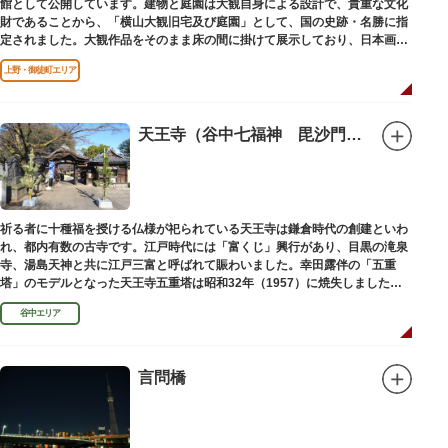
館として公開しています。建物と庭園は大観自身による設計で、貴重な文化
財であることから、「横山大観旧宅及び庭園」として、国の史跡・名勝に指
定されました。大観作品をそのまま床の間に掛けて展示しており、日本画本
来の楽しみ方を体験できる貴重な空間です。
上野・御徒町エリア
天王寺（谷中七福神 毘沙門天）
祈る者に十種福を授ける仏様が祀られている天王寺は鎌倉時代の創建といわ
れ、都内有数の古寺です。江戸時代には「富くじ」興行があり、目黒の滝泉
寺、湯島天神と共に江戸三富と呼ばれて賑わいました。幸田露伴の「五重
塔」のモデルとなった天王寺五重塔は昭和32年（1957）に焼失しました
が、その跡地は今も谷中霊園に残っています。
谷中エリア
言問橋