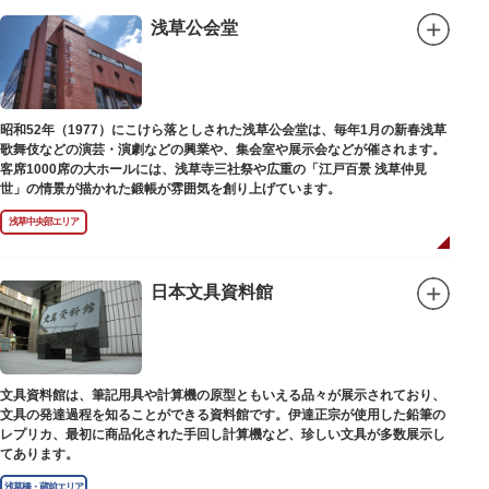
浅草公会堂
昭和52年（1977）にこけら落としされた浅草公会堂は、毎年1月の新春浅草
歌舞伎などの演芸・演劇などの興業や、集会室や展示会などが催されます。
客席1000席の大ホールには、浅草寺三社祭や広重の「江戸百景 浅草仲見
世」の情景が描かれた鍛帳が雰囲気を創り上げています。
浅草中央部エリア
日本文具資料館
文具資料館は、筆記用具や計算機の原型ともいえる品々が展示されており、
文具の発達過程を知ることができる資料館です。伊達正宗が使用した鉛筆の
レプリカ、最初に商品化された手回し計算機など、珍しい文具が多数展示し
てあります。
浅草橋・蔵前エリア