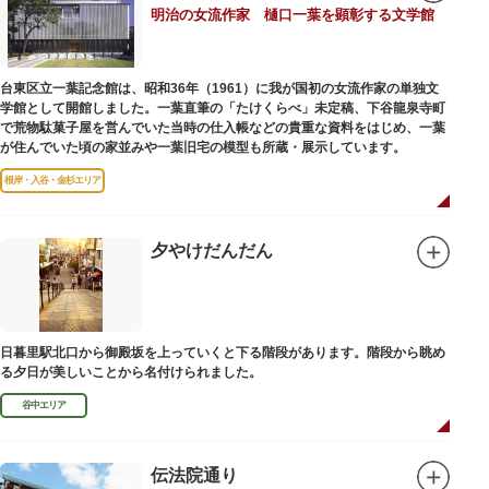
明治の女流作家 樋口一葉を顕彰する文学館
台東区立一葉記念館は、昭和36年（1961）に我が国初の女流作家の単独文
学館として開館しました。一葉直筆の「たけくらべ」未定稿、下谷龍泉寺町
で荒物駄菓子屋を営んでいた当時の仕入帳などの貴重な資料をはじめ、一葉
が住んでいた頃の家並みや一葉旧宅の模型も所蔵・展示しています。
根岸・入谷・金杉エリア
夕やけだんだん
日暮里駅北口から御殿坂を上っていくと下る階段があります。階段から眺め
る夕日が美しいことから名付けられました。
谷中エリア
伝法院通り