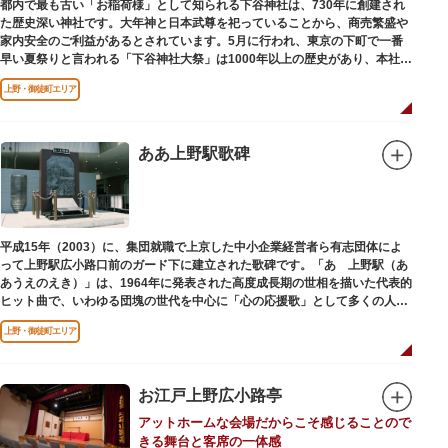
都内で最も古い「お稲荷様」として知られる下谷神社は、730年に創建され
た歴史深い神社です。大年神と日本武尊を祀っていることから、商売繁盛や
家内安全のご利益があるとされています。5月に行われ、東京の下町で一番
早い夏祭りと言われる「下谷神社大祭」は1000年以上の歴史があり、本社神
輿の渡御を行う「本祭り」と、町会神輿の渡御だけの「陰祭り」が隔年に行
上野・御徒町エリア
われています。
本殿には、日本を代表する画家 横山大観による「龍」の天井絵が掲げられて
おり、その壮大な美しさは見る者を圧倒します。俳句の大家・正岡子規の
「句碑」や、初代・三笑亭可楽の寄席が境内で初めて開かれたという「寄席
ああ上野駅歌碑
発祥之地」の石碑などの見どころも。
オリジナルの朱印帳の販売や、月や日によって限定の御朱印頒布も行ってい
ます。
平成15年（2003）に、集団就職で上京した中小企業経営者ら有志団体によ
って上野駅広小路口前のガード下に建立された歌碑です。「あゝ上野駅（あ
あうえのえき）」は、1964年に発表された高度成長期の世相を描いた代表的
ヒット曲で、いわゆる団塊の世代を中心に「心の応援歌」として多くの人々
に勇気と感動を与えました。
上野・御徒町エリア
お江戸上野広小路亭
アットホームな会場だからこそ感じることので
きる舞台と客席の一体感