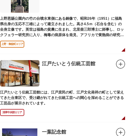
上野恩賜公園内の竹の台噴水東側にある銅像で、昭和26年（1951）に福島
県出身の玉応不三雄によって建立されました。高さ4.5ｍ（石台を含む）の
全身立像です。英世は福島の貧農に生まれ、北里柴三郎博士に師事し、ロッ
クフェラー研究所に入り、梅毒の病原体を発見、アフリカで黄熱病の研究中
感染して、死去しました。
上野・御徒町エリア
江戸たいとう伝統工芸館
江戸たいとう伝統工芸館には、江戸庶民の町、江戸文化発祥の町として栄え
てきた台東区で、受け継がれてきた伝統工芸への関心を深めることができる
工芸品が展示されています。
浅草中央部エリア
一葉記念館