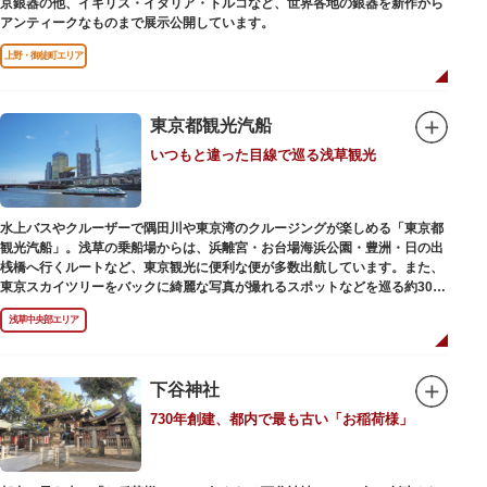
京銀器の他、イギリス・イタリア・トルコなど、世界各地の銀器を新作から
アンティークなものまで展示公開しています。
上野・御徒町エリア
東京都観光汽船
いつもと違った目線で巡る浅草観光
水上バスやクルーザーで隅田川や東京湾のクルージングが楽しめる「東京都
観光汽船」。浅草の乗船場からは、浜離宮・お台場海浜公園・豊洲・日の出
桟橋へ行くルートなど、東京観光に便利な便が多数出航しています。また、
東京スカイツリーをバックに綺麗な写真が撮れるスポットなどを巡る約30分
の「浅草周遊コース」も。初日の出やお花見、隅田川花火大会、クリスマス
浅草中央部エリア
などのイベント時は、いつもと違う目線から東京の景色を堪能できるイベン
トクルーズも企画されています。
漫画・アニメ界の巨匠、松本零士氏が宇宙船をイメージしてデザインした船
や、約300人が乗船可能なアメリカンな大型船など多種多様な船体も魅力。
下谷神社
目的や人数にあわせてコースや時間帯を選べるチャータークルーズも行われ
730年創建、都内で最も古い「お稲荷様」
ています。