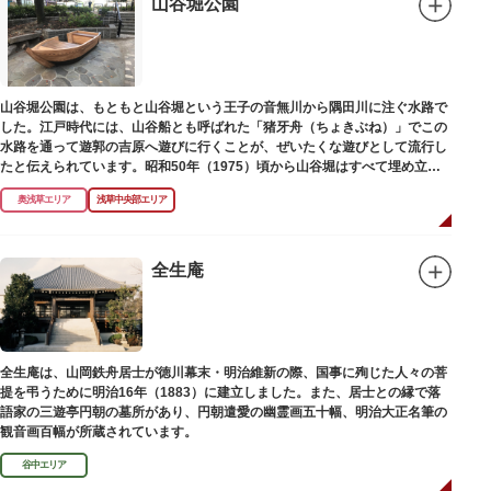
山谷堀公園
山谷堀公園は、もともと山谷堀という王子の音無川から隅田川に注ぐ水路で
した。江戸時代には、山谷船とも呼ばれた「猪牙舟（ちょきぶね）」でこの
水路を通って遊郭の吉原へ遊びに行くことが、ぜいたくな遊びとして流行し
たと伝えられています。昭和50年（1975）頃から山谷堀はすべて埋め立て
られて暗渠となり、細長い公園として生まれ変わりました。山谷堀公園に
奥浅草エリア
浅草中央部エリア
は、猪牙舟についての説明板も設置されています。
全生庵
全生庵は、山岡鉄舟居士が徳川幕末・明治維新の際、国事に殉じた人々の菩
提を弔うために明治16年（1883）に建立しました。また、居士との縁で落
語家の三遊亭円朝の墓所があり、円朝遣愛の幽霊画五十幅、明治大正名筆の
観音画百幅が所蔵されています。
谷中エリア