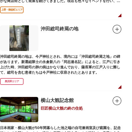
かな商店街として発展を続けてきました。現在も色々なイベントを行い、住
民から親しまれている魅力的な商店街です。
上野・御徒町エリア
沖田総司終焉の地
沖田総司終焉の地は、今戸神社とされ、境内には「沖田総司終焉之地」の碑
があります。新選組隊士の永倉新八の「同志連名記」によると、江戸に引き
上げた時、沖田総司の肺の病はかなり進んでおり、薩長軍の江戸入りに際し
て、総司を含む患者たちは今戸神社に収容されたとあります。
奥浅草エリア
横山大観記念館
巨匠横山大観の終の住処
日本画家・横山大観が50年間暮らした池之端の自宅兼画室及び庭園を、記念