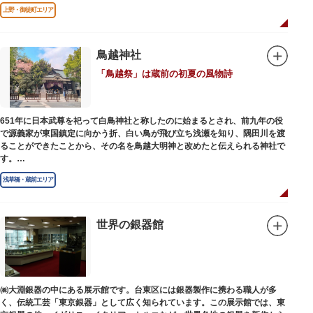
上野・御徒町エリア
鳥越神社
「鳥越祭」は蔵前の初夏の風物詩
651年に日本武尊を祀って白鳥神社と称したのに始まるとされ、前九年の役
で源義家が東国鎮定に向かう折、白い鳥が飛び立ち浅瀬を知り、隅田川を渡
ることができたことから、その名を鳥越大明神と改めたと伝えられる神社で
す。
江戸時代までは三社の神社から成り、約2万坪の広大な敷地を所領していま
浅草橋・蔵前エリア
したが、天領からの米を収蔵する蔵や、大名屋敷などを建てるために没収さ
れ、現在の鳥越神社が残りました。
毎年6月上旬に行われる鳥越祭では、都内最大級を誇る千貫神輿（約4トン）
が氏子町内を渡御し、夜の宮入道中では、提灯に照らされた神輿が荘厳かつ
世界の銀器館
幻想的な光景をつくりだします。例年、数十万人の人出があり、多くの観客
で賑わう蔵前の初夏の風物詩になっています。
社務所では、社紋の七曜紋と月星紋がデザインされた御朱印帳の販売や、鳥
越祭の開催期間中は限定御朱印も頒布されます。
㈱大淵銀器の中にある展示館です。台東区には銀器製作に携わる職人が多
く、伝統工芸「東京銀器」として広く知られています。この展示館では、東