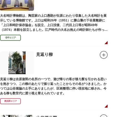
大名時計博物館は、陶芸家の上口愚朗が生涯にわたり収集した大名時計を展
示している博物館です。上口は昭和26年（1951）に勝山藩の下谷屋敷跡に
「上口和時計保存協会」を設立、上口没後、二代目上口等が昭和49年
（1974）本館を設立しました。江戸時代の大名お抱えの時計師たちが作った
櫓時計、台時計、枕時計などが並びます。
谷中エリア
見返り柳
見返り柳は吉原遊郭の名所の一つで、遊び帰りの客が後ろ髪を引かれる思い
を抱きつつ、この柳のあたりで振り返ったことからその名がつきました。か
つては山谷堀脇の土手にありましたが、区画整理に伴い現在地に移され、今
ある柳も数世代に渡り植え替えられています。
奥浅草エリア