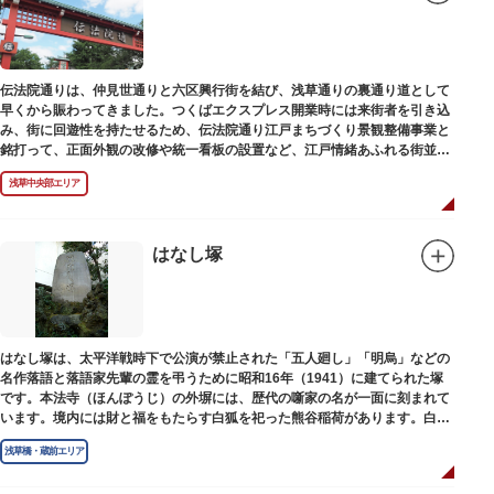
伝法院通りは、仲見世通りと六区興行街を結び、浅草通りの裏通り道として
早くから賑わってきました。つくばエクスプレス開業時には来街者を引き込
み、街に回遊性を持たせるため、伝法院通り江戸まちづくり景観整備事業と
銘打って、正面外観の改修や統一看板の設置など、江戸情緒あふれる街並み
を再現する景観整備を進めてきました。
浅草中央部エリア
はなし塚
はなし塚は、太平洋戦時下で公演が禁止された「五人廻し」「明烏」などの
名作落語と落語家先輩の霊を弔うために昭和16年（1941）に建てられた塚
です。本法寺（ほんぽうじ）の外塀には、歴代の噺家の名が一面に刻まれて
います。境内には財と福をもたらす白狐を祀った熊谷稲荷があります。白狐
を祀った稲荷は全国に2ケ所しかない非常に珍しいものです。
浅草橋・蔵前エリア