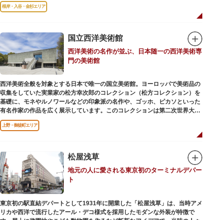
る萩の湯だよりで薬湯の予定を確認すれば、お好みの薬湯を楽しめます。
根岸・入谷・金杉エリア
また併設されたレストラン、食事処こもれびではおいしい食事だけでなく、
たくさんの種類の飲み物やおつまみが。昼からでも晩酌セットの注文がで
き、明るい時間の一杯も最高です。好きな時間にお風呂に入り、お風呂の前
後これまた好きなタイミングで、おいしい食事をいただき、心も体も整えて
国立西洋美術館
日々の生活を支えてくれる空間です。
西洋美術の名作が並ぶ、日本随一の西洋美術専
門の美術館
西洋美術全般を対象とする日本で唯一の国立美術館。ヨーロッパで美術品の
収集をしていた実業家の松方幸次郎のコレクション（松方コレクション）を
基礎に、モネやルノワールなどの印象派の名作や、ゴッホ、ピカソといった
有名作家の作品を広く展示しています。このコレクションは第二次世界大戦
中にフランス政府に接収され、戦後に専用の美術館を創設することを条件に
上野・御徒町エリア
日本へ寄贈返還されました。
本館の設計は、フランスで活躍した近代建築の巨匠ル・コルビュジエによる
もの。「ル・コルビュジエの建築作品－近代建築運動への顕著な貢献－」の
松屋浅草
構成資産の一つとして東京初の世界文化遺産に登録されています。前庭にも
地元の人に愛される東京初のターミナルデパー
ロダンの彫刻が展示されており、散策しながら美術鑑賞を楽しめるのも魅力
ト
のひとつ。 ボランティア・スタッフと一緒に鑑賞する「美術トーク」や、解
説を聞きながら本館や前庭を一緒に歩く「建築ツアー」など、初めての来館
でも気軽に楽しめるプログラムも用意されています。
東京初の駅直結デパートとして1931年に開業した「松屋浅草」は、当時アメ
リカや西洋で流行したアール・デコ様式を採用したモダンな外装が特徴で