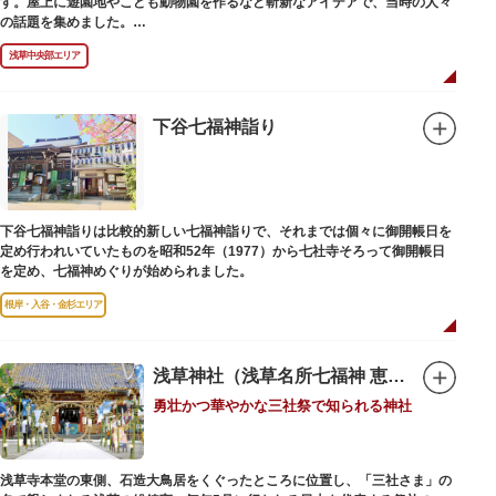
す。屋上に遊園地やこども動物園を作るなど斬新なアイデアで、当時の人々
の話題を集めました。
現在は、B1階から地上3階までが松屋浅草の売り場。2012年のリニューアル
浅草中央部エリア
で建設当時のシンボル・大時計も復活し、昭和の面影を残す百貨店は今でも
人々に親しまれています。地上1階は 浅草らしい下町銘菓をはじめ、全国か
らセレクトされた銘菓が並ぶ「浅草すいーつ小町」。東武線「浅草駅」直結
なので、お土産購入にも便利です。
下谷七福神詣り
下谷七福神詣りは比較的新しい七福神詣りで、それまでは個々に御開帳日を
定め行われいていたものを昭和52年（1977）から七社寺そろって御開帳日
を定め、七福神めぐりが始められました。
根岸・入谷・金杉エリア
浅草神社（浅草名所七福神 恵比須）
勇壮かつ華やかな三社祭で知られる神社
浅草寺本堂の東側、石造大鳥居をくぐったところに位置し、「三社さま」の