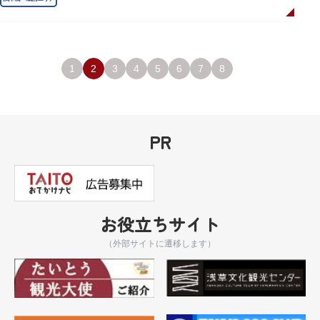
1
2
3
4
5
6
7
8
PR
お役立ちサイト
（外部サイトに遷移します）