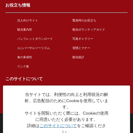
お役立ち情報
法人向けサイト
緊急時のお役立ち
観光案内所
観光ボランティアガイド
パンフレットダウンロード
写真ギャラリー
ユニバーサルツーリズム
習慣とマナー
食の多様性
観光統計
リンク集
このサイトについて
当サイトでは、利便性の向上と利用状況の解
このサイトについて
広告掲載について
析、広告配信のためにCookieを使用していま
お問い合わせ
す。
サイトを閲覧いただく際には、Cookieの使用
に同意いただく必要があります。
台東区役所観光課
詳細は
このサイトについて
をご確認くださ
〒110-8615 東京都台東区東上野4丁目5番6号
い。
TEL：03-5246-1151