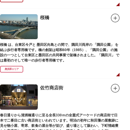
ホール内で飲食できるのも魅力のひとつ。売店でお弁当やお菓子を買ってゆ
っくり番組を楽しんではいかがでしょう。数々の著名な落語家やお笑い芸人
を輩出した笑いの殿堂で、昔ながらの下町文化を体感してみてください。
桜橋
桜橋 は、台東区今戸と 墨田区向島との間で、隅田川両岸の 「隅田公園」 を
結ぶ歩行者専用橋です。橋の創架は昭和60年（1985）、「隅田公園」 の施
設の一つとして台東区と墨田区の共同事業で架橋されました。「隅田川」 で
は最初のそして唯一の歩行者専用橋です。
奥浅草エリア
佐竹商店街
春日通りから清洲橋通りに至る全長330ｍの全蓋式アーケードの商店街で日
本で二番目に古い商店街といわれています。明治の初年に秋田藩の屋敷跡に
見せ物小屋、寄席、飲食の屋台等が並び、盛り場として賑わい、下町情緒豊