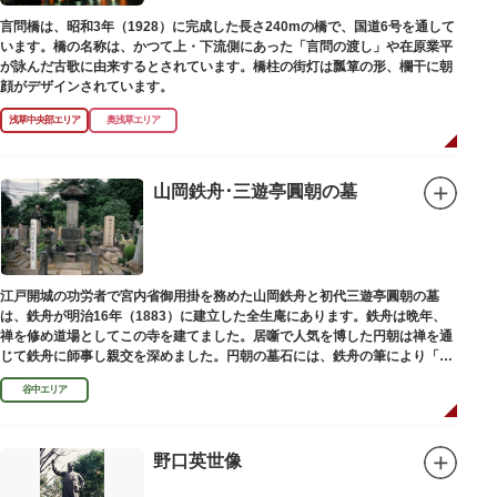
言問橋は、昭和3年（1928）に完成した長さ240mの橋で、国道6号を通して
います。橋の名称は、かつて上・下流側にあった「言問の渡し」や在原業平
が詠んだ古歌に由来するとされています。橋柱の街灯は瓢箪の形、欄干に朝
顔がデザインされています。
浅草中央部エリア
奥浅草エリア
山岡鉄舟･三遊亭圓朝の墓
江戸開城の功労者で宮内省御用掛を務めた山岡鉄舟と初代三遊亭圓朝の墓
は、鉄舟が明治16年（1883）に建立した全生庵にあります。鉄舟は晩年、
禅を修め道場としてこの寺を建てました。居噺で人気を博した円朝は禅を通
じて鉄舟に師事し親交を深めました。円朝の墓石には、鉄舟の筆により「三
遊亭円朝無舌居士」とあります。
谷中エリア
野口英世像