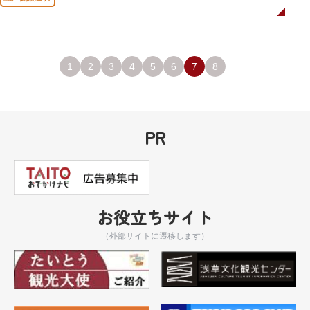
1
2
3
4
5
6
7
8
PR
お役立ちサイト
（外部サイトに遷移します）