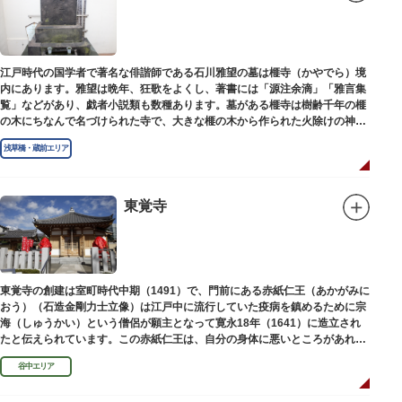
江戸時代の国学者で著名な俳諧師である石川雅望の墓は榧寺（かやでら）境
内にあります。雅望は晩年、狂歌をよくし、著書には「源注余滴」「雅言集
覧」などがあり、戯者小説類も数種あります。墓がある榧寺は樹齢千年の榧
の木にちなんで名づけられた寺で、大きな榧の木から作られた火除けの神、
秋葉権現で知られています。
浅草橋・蔵前エリア
東覚寺
東覚寺の創建は室町時代中期（1491）で、門前にある赤紙仁王（あかがみに
おう）（石造金剛力士立像）は江戸中に流行していた疫病を鎮めるために宗
海（しゅうかい）という僧侶が願主となって寛永18年（1641）に造立され
たと伝えられています。この赤紙仁王は、自分の身体に悪いところがあれ
ば、仁王像の同じところに赤紙を貼ると病気が治ると信仰されています。
谷中エリア