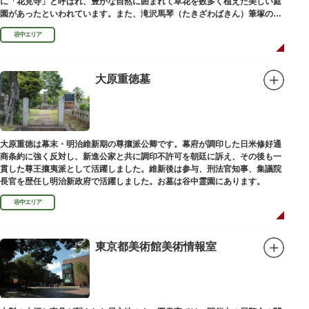
に「花見寺」と呼ばれ、豊かな自然に囲まれて草花を数多く植えた美しい庭
園があったといわれています。また、滝沢馬琴（たきざわばきん）筆塚の碑
があります。
谷中エリア
大原重徳墓
大原重徳は幕末・明治維新期の尊攘派公卿です。幕府が調印した日米修好通
商条約に強く反対し、新進公家と共に調印不許可を朝廷に訴え、その後も一
貫した尊王攘夷派として活躍しました。維新後は参与、刑法官知事、集議院
長官を歴任し明治新政府で活躍しました。お墓は谷中霊園にあります。
谷中エリア
東京都美術館美術情報室