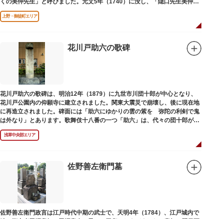
くの美仲先生」と呼びました。元文5年（1740）に没し、「隠口先生美仲甫
之墓」と刻まれた墓が教證寺（きょうしょうじ）にあります。
上野・御徒町エリア
花川戸助六の歌碑
花川戸助六の歌碑は、明治12年（1879）に九世市川団十郎が中心となり、
花川戸公園内の仰願寺に建立されました。関東大震災で崩壊し、後に現在地
に再造立されました。碑面には「助六にゆかりの雲の紫を 弥陀の利剣で鬼
は外なり」とあります。歌舞伎十八番の一つ「助六」は、代々の団十郎が伝
えていますが、助六の実像は不明です。
浅草中央部エリア
佐野善左衛門墓
佐野善左衛門政言は江戸時代中期の武士で、天明4年（1784）、江戸城内で