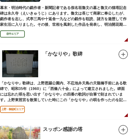
幕末・明治時代の戯作者・新聞記者である假名垣魯文の墓と魯文の猫塔記念
碑は永久寺（えいきゅうじ）にあります。魯文は長じて商家に奉公したが、
戯作者を志し、式亭三馬や十返舎一九などの戯作を耽読、諸方を遊歴して作
家生活に入りました。その後、世相を風刺した作品を発表し、明治開花期の
花形作家となりました。墓石には、聖観音を線刻した板碑がはめ込まれてい
谷中エリア
ます。
「かなりや」歌碑
「かなりや」歌碑は、上野恩賜公園内、不忍池弁天島の天龍橋手前にある歌
碑で、昭和35年（1960）に「西條八十会」によって建立されました。碑面
には忘れた唄を思い出す「かなりや」の四番の歌詞が自筆で刻まれていま
す。上野東照宮を散策していた時にこの「かなりや」の唄を作ったのを記念
してこの地に建てられました。
上野・御徒町エリア
スッポン感謝の塔