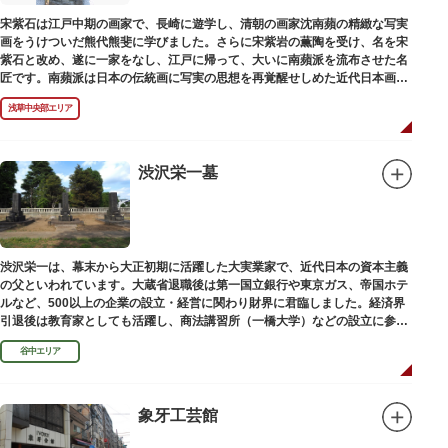
宋紫石は江戸中期の画家で、長崎に遊学し、清朝の画家沈南蘋の精緻な写実
画をうけついだ熊代熊斐に学びました。さらに宋紫岩の薫陶を受け、名を宋
紫石と改め、遂に一家をなし、江戸に帰って、大いに南蘋派を流布させた名
匠です。南蘋派は日本の伝統画に写実の思想を再覚醒せしめた近代日本画壇
の源流です。お墓は徳本寺（とくほんじ）境内にあります。
浅草中央部エリア
渋沢栄一墓
渋沢栄一は、幕末から大正初期に活躍した大実業家で、近代日本の資本主義
の父といわれています。大蔵省退職後は第一国立銀行や東京ガス、帝国ホテ
ルなど、500以上の企業の設立・経営に関わり財界に君臨しました。経済界
引退後は教育家としても活躍し、商法講習所（一橋大学）などの設立に参画
しました。お墓は谷中霊園にあります。
谷中エリア
象牙工芸館