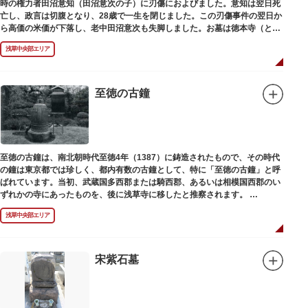
時の権力者田沼意知（田沼意次の子）に刃傷におよびました。意知は翌日死
亡し、政言は切腹となり、28歳で一生を閉じました。この刃傷事件の翌日か
ら高価の米価が下落し、老中田沼意次も失脚しました。お墓は徳本寺（とく
ほんじ）境内にあります。
浅草中央部エリア
至徳の古鐘
至徳の古鐘は、南北朝時代至徳4年（1387）に鋳造されたもので、その時代
の鐘は東京都では珍しく、都内有数の古鐘として、特に「至徳の古鐘」と呼
ばれています。当初、武蔵国多西郡または騎西郡、あるいは相模国西郡のい
ずれかの寺にあったものを、後に浅草寺に移したと推察されます。
現在は、五重塔北側の絵馬堂内に保管されています。絵馬堂は通常非公開と
浅草中央部エリア
なっていますが、不定期で行われる「伝法院庭園拝観と絵馬展」が開催され
る際は、展示されている至徳の古鐘を見ることができます。
宋紫石墓