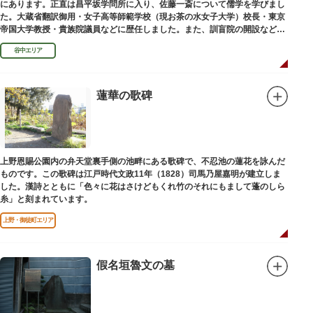
にあります。正直は昌平坂学問所に入り、佐藤一斎について儒学を学びまし
た。大蔵省翻訳御用・女子高等師範学校（現お茶の水女子大学）校長・東京
帝国大学教授・貴族院議員などに歴任しました。また、訓盲院の開設など女
子教育や障害者教育にも力を注ぎました。明治24（1891）病没しました。
谷中エリア
蓮華の歌碑
上野恩賜公園内の弁天堂裏手側の池畔にある歌碑で、不忍池の蓮花を詠んだ
ものです。この歌碑は江戸時代文政11年（1828）司馬乃屋嘉明が建立しま
した。漢詩とともに「色々に花はさけどもくれ竹のそれにもまして蓬のしら
糸」と刻まれています。
上野・御徒町エリア
假名垣魯文の墓