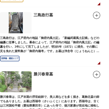
三島政行墓
三島政行は、江戸府内の地誌「御府内風土記」「新編武蔵風土記稿」などの
編纂に従事しました。幕命によって、江戸府内の地誌「御府内風土記」の編
纂を行い、3年にして完了しましたが、明治5年（1872）に焼失、その際に
災を免れた資料集が「御府内備考」です。お墓は浄念寺（じょうねんじ）境
内にあります。
浅草橋・蔵前エリア
勝川春章墓
勝川春章は、江戸末期の浮世絵師で、美人画などを多く描き、葛飾北斎の師
でもありました。お墓は西福寺（さいふくじ）にあります。西福寺は、古く
は三河国松平郷（愛知県豊田市）にあった寺で、徳川家康が現在地に移転し