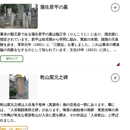
蒲生君平の墓
幕末の勤王家である蒲生君平の墓は臨江寺（りんこうじ）にあり、国史跡に
指定されています。君平は幼児期から学問に励み、寛政の末期、諸国の天皇
陵を歩き、享和元年（1801）に「三陵志」を著しました。これは幕末の尊皇
論の先駆をなすものとして知られています。文化10年（1813）に没し、高
山彦三郎や林子平と共に「寛政三奇人」の一人にあげられています。
谷中エリア
乾山窯元之碑
乾山窯元之碑は入谷鬼子母神（真源寺）側の交差点一郭にあります。隣に
は、「入谷朝顔発祥之碑」があります。琳派の創始者の画家・尾形光琳の弟
で作陶が有名な尾形乾山が入谷に窯を開き、その作品は「入谷乾山」と呼ば
れました。
根岸・入谷・金杉エリア