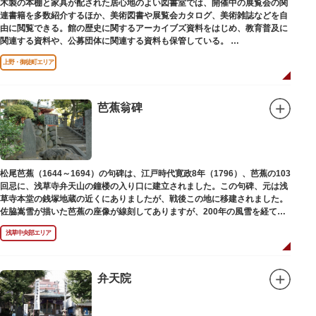
木製の本棚と家具が配された居心地のよい図書室では、開催中の展覧会の関
連書籍を多数紹介するほか、美術図書や展覧会カタログ、美術雑誌などを自
由に閲覧できる。館の歴史に関するアーカイブズ資料をはじめ、教育普及に
関連する資料や、公募団体に関連する資料も保管している。
（画像提供：東京都美術館）
上野・御徒町エリア
芭蕉翁碑
松尾芭蕉（1644～1694）の句碑は、江戸時代寛政8年（1796）、芭蕉の103
回忌に、浅草寺弁天山の鐘楼の入り口に建立されました。この句碑、元は浅
草寺本堂の銭塚地蔵の近くにありましたが、戦後この地に移建されました。
佐脇嵩雪が描いた芭蕉の座像が線刻してありますが、200年の風雪を経て、
碑石も欠損し、碑面の判読も困難となっています。
浅草中央部エリア
弁天院