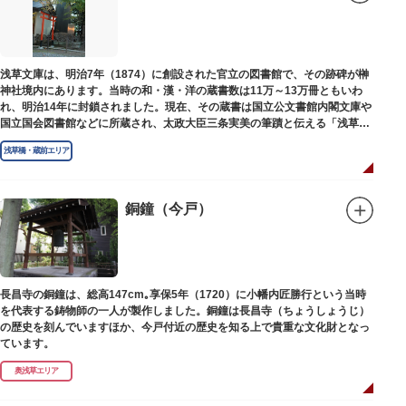
浅草文庫は、明治7年（1874）に創設された官立の図書館で、その跡碑が榊
神社境内にあります。当時の和・漢・洋の蔵書数は11万～13万冊ともいわ
れ、明治14年に封鎖されました。現在、その蔵書は国立公文書館内閣文庫や
国立国会図書館などに所蔵され、太政大臣三条実美の筆蹟と伝える「浅草文
庫」の朱印が押されています。
浅草橋・蔵前エリア
銅鐘（今戸）
長昌寺の銅鐘は、総高147cm｡享保5年（1720）に小幡内匠勝行という当時
を代表する鋳物師の一人が製作しました。銅鐘は長昌寺（ちょうしょうじ）
の歴史を刻んでいますほか、今戸付近の歴史を知る上で貴重な文化財となっ
ています。
奥浅草エリア