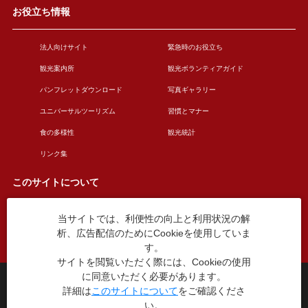
お役立ち情報
法人向けサイト
緊急時のお役立ち
観光案内所
観光ボランティアガイド
パンフレットダウンロード
写真ギャラリー
ユニバーサルツーリズム
習慣とマナー
食の多様性
観光統計
リンク集
このサイトについて
当サイトでは、利便性の向上と利用状況の解
このサイトについて
広告掲載について
析、広告配信のためにCookieを使用していま
お問い合わせ
す。
サイトを閲覧いただく際には、Cookieの使用
に同意いただく必要があります。
台東区役所観光課
詳細は
このサイトについて
をご確認くださ
〒110-8615 東京都台東区東上野4丁目5番6号
い。
TEL：03-5246-1151