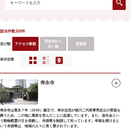
該当件数320件
現在地から
並び順
アクセス数順
更新順
近い順
表示切替
寿永寺
寿永寺は寛永７年（1630）建立で、寿永法尼が徳川二代将軍秀忠公の菩提を
葬うため、この地に庵室を営んだことに起源しています。また、放生会とい
う動物慰霊の文を発願し、布袋尊を勧請して祀っています。幸福を授けると
いう布袋尊は、地域の人々に長く愛されています。