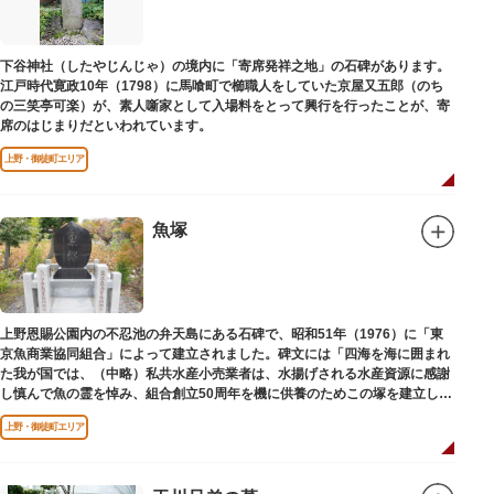
下谷神社（したやじんじゃ）の境内に「寄席発祥之地」の石碑があります。
江戸時代寛政10年（1798）に馬喰町で櫛職人をしていた京屋又五郎（のち
の三笑亭可楽）が、素人噺家として入場料をとって興行を行ったことが、寄
席のはじまりだといわれています。
上野・御徒町エリア
魚塚
上野恩賜公園内の不忍池の弁天島にある石碑で、昭和51年（1976）に「東
京魚商業協同組合」によって建立されました。碑文には「四海を海に囲まれ
た我が国では、（中略）私共水産小売業者は、水揚げされる水産資源に感謝
し慎んで魚の霊を悼み、組合創立50周年を機に供養のためこの塚を建立しま
す」とあります。
上野・御徒町エリア