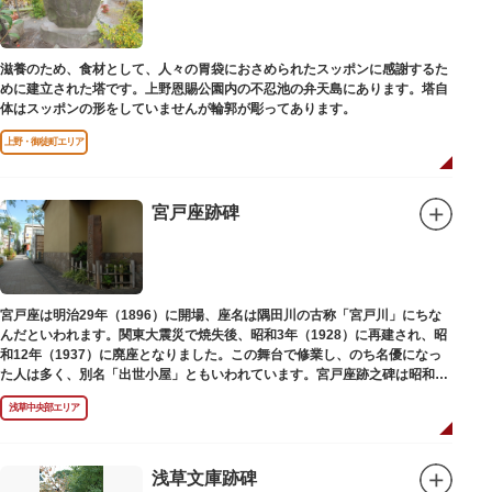
滋養のため、食材として、人々の胃袋におさめられたスッポンに感謝するた
めに建立された塔です。上野恩賜公園内の不忍池の弁天島にあります。塔自
体はスッポンの形をしていませんが輪郭が彫ってあります。
上野・御徒町エリア
宮戸座跡碑
宮戸座は明治29年（1896）に開場、座名は隅田川の古称「宮戸川」にちな
んだといわれます。関東大震災で焼失後、昭和3年（1928）に再建され、昭
和12年（1937）に廃座となりました。この舞台で修業し、のち名優になっ
た人は多く、別名「出世小屋」ともいわれています。宮戸座跡之碑は昭和53
年（1978）に建てられました。
浅草中央部エリア
浅草文庫跡碑