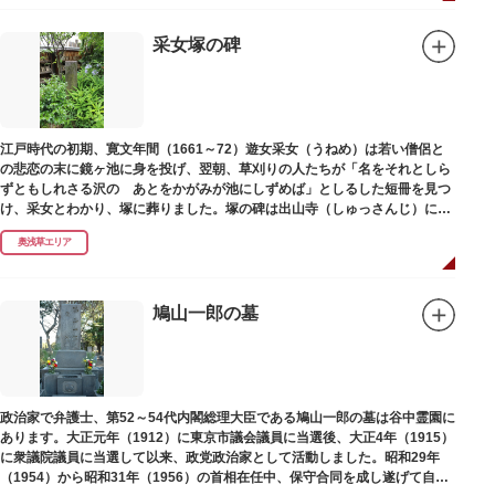
采女塚の碑
江戸時代の初期、寛文年間（1661～72）遊女采女（うねめ）は若い僧侶と
の悲恋の末に鏡ヶ池に身を投げ、翌朝、草刈りの人たちが「名をそれとしら
ずともしれさる沢の あとをかがみが池にしずめば」としるした短冊を見つ
け、采女とわかり、塚に葬りました。塚の碑は出山寺（しゅっさんじ）にあ
ります。
奥浅草エリア
鳩山一郎の墓
政治家で弁護士、第52～54代内閣総理大臣である鳩山一郎の墓は谷中霊園に
あります。大正元年（1912）に東京市議会議員に当選後、大正4年（1915）
に衆議院議員に当選して以来、政党政治家として活動しました。昭和29年
（1954）から昭和31年（1956）の首相在任中、保守合同を成し遂げて自由