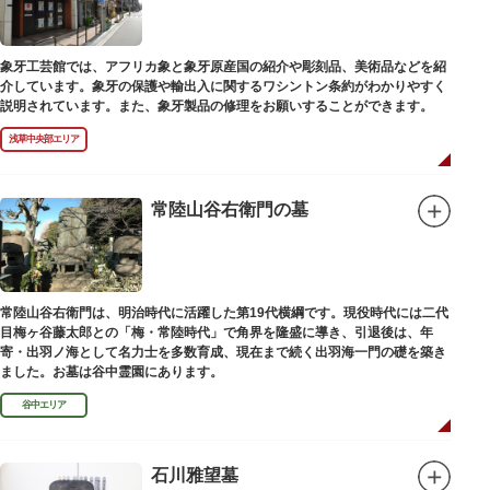
象牙工芸館では、アフリカ象と象牙原産国の紹介や彫刻品、美術品などを紹
介しています。象牙の保護や輸出入に関するワシントン条約がわかりやすく
説明されています。また、象牙製品の修理をお願いすることができます。
浅草中央部エリア
常陸山谷右衛門の墓
常陸山谷右衛門は、明治時代に活躍した第19代横綱です。現役時代には二代
目梅ヶ谷藤太郎との「梅・常陸時代」で角界を隆盛に導き、引退後は、年
寄・出羽ノ海として名力士を多数育成、現在まで続く出羽海一門の礎を築き
ました。お墓は谷中霊園にあります。
谷中エリア
石川雅望墓