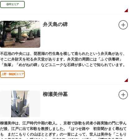
民主党の初代総裁となり、日本とソビエト連邦の国交回復を実現しました。
谷中エリア
弁天島の碑
不忍池の中央には、琵琶湖の竹生島を模して造られたという弁天島があり、
そこに弁財天を祀る弁天堂があります。弁天堂の周囲には「ふぐ供養碑」
「魚塚」「めがねの碑」などユニークな石碑が多いことで知られています。
上野・御徒町エリア
柳瀬美仲墓
柳瀬美仲は、江戸時代中期の歌人。、京都で詠歌を武者小路実陰の門に学ん
だ後、江戸に出て和歌を教授しました。「はつせ路や 初音聞かまく尋ねて
も まだこもりくの山ほととぎす」の一首によって、世人は美仲を「こもり