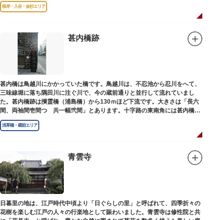
根岸・入谷・金杉エリア
甚内橋跡
甚内橋は鳥越川にかかっていた橋です。鳥越川は、不忍池から忍川をへて、
三味線堀に落ち隅田川に注ぐ川で、今の蔵前通りと並行して流れていまし
た。甚内橋跡は攅霊橋（浦島橋）から130ｍほど下流です。大きさは「長六
間、両袖間壱間つゞ共一幅弐間」とあります。十字路の東南角には甚内橋跡
の石碑があります。
浅草橋・蔵前エリア
青雲寺
日暮里の地は、江戸時代中頃より「日ぐらしの里」と呼ばれて、四季折々の
花樹を楽しむ江戸の人々の行楽地として賑わいました。青雲寺は修性院と共