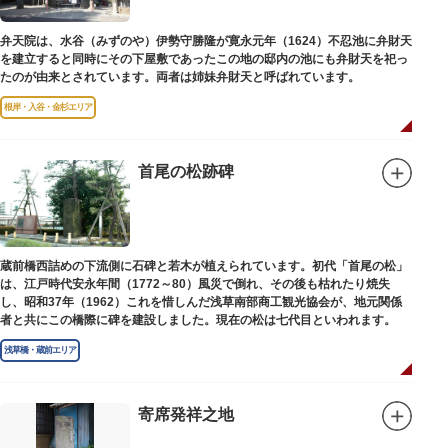
弁天院は、水谷（みずのや）伊勢守勝隆が寛永元年（1624）不忍池に弁財天
を建立すると同時にその下屋敷であったこの地の邸内の池にも弁財天を祀っ
たのが由来とされています。両者は姉妹弁財天と呼ばれています。
根岸・入谷・金杉エリア
首尾の松跡碑
蔵前橋西詰めの下流側に石碑と若木が植えられています。初代「首尾の松」
は、江戸時代安永年間（1772～80）風災で倒れ、その後も枯れたり焼失
し、昭和37年（1962）これを惜しんだ浅草南部商工観光協会が、地元関係
者と共にこの橋際に碑を建設しました。現在の松は七代目といわれます。
浅草橋・蔵前エリア
寄席発祥之地