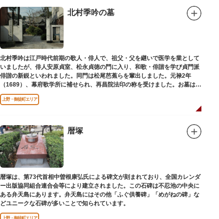
北村季吟の墓
北村季吟は江戸時代前期の歌人・俳人で、祖父・父を継いで医学を業として
いましたが、俳人安原貞室、松永貞徳の門に入り、和歌・俳諧を学び貞門派
俳諧の新鋭といわれました。同門は松尾芭蕉らを輩出しました。元禄2年
（1689）、幕府歌学所に補せられ、再昌院法印の称を受けました。お墓は正
慶寺（しょうけいじ）にあります。
上野・御徒町エリア
暦塚
暦塚は、第73代首相中曽根康弘氏による碑文が刻まれており、全国カレンダ
ー出版協同組合連合会等により建立されました。この石碑は不忍池の中央に
ある弁天島にあります。弁天島にはその他「ふぐ供養碑」「めがねの碑」な
どユニークな石碑が多いことで知られています。
上野・御徒町エリア