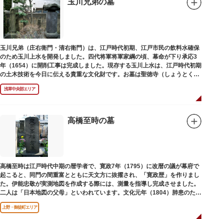
玉川兄弟の墓
玉川兄弟（庄右衛門・清右衛門）は、江戸時代初期、江戸市民の飲料水確保
のため玉川上水を開発しました。四代将軍将軍家綱の頃、幕命が下り承応3
年（1654）に開削工事は完成しました。現存する玉川上水は、江戸時代初期
の土木技術を今日に伝える貴重な文化財です。お墓は聖徳寺（しょうとく
じ）にあります。
浅草中央部エリア
高橋至時の墓
高橋至時は江戸時代中期の暦学者で、寛政7年（1795）に改暦の議が幕府で
起こると、同門の間重富とともに天文方に抜擢され、「寛政歴」を作りまし
た。伊能忠敬が実測地図を作成する際には、測量を指導し完成させました。
二人は「日本地図の父母」といわれています。文化元年（1804）肺患のため
没しました。お墓は源空寺（げんくうじ）にあります。
上野・御徒町エリア