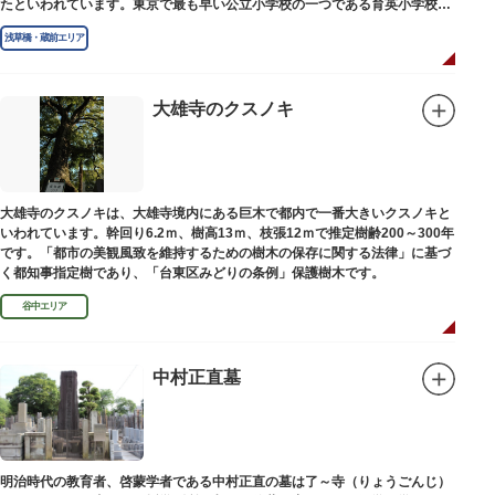
たといわれています。東京で最も早い公立小学校の一つである育英小学校の
発祥の地としても知られています。
浅草橋・蔵前エリア
大雄寺のクスノキ
大雄寺のクスノキは、大雄寺境内にある巨木で都内で一番大きいクスノキと
いわれています。幹回り6.2ｍ、樹高13ｍ、枝張12ｍで推定樹齢200～300年
です。「都市の美観風致を維持するための樹木の保存に関する法律」に基づ
く都知事指定樹であり、「台東区みどりの条例」保護樹木です。
谷中エリア
中村正直墓
明治時代の教育者、啓蒙学者である中村正直の墓は了～寺（りょうごんじ）