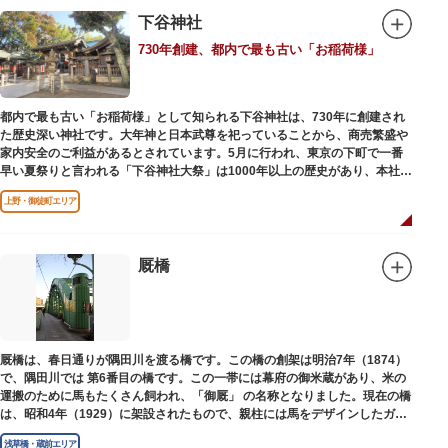
下谷神社
730年創建、都内で最も古い「お稲荷様」
都内で最も古い「お稲荷様」として知られる下谷神社は、730年に創建され
た歴史深い神社です。大年神と日本武尊を祀っていることから、商売繁盛や
家内安全のご利益があるとされています。5月に行われ、東京の下町で一番
早い夏祭りと言われる「下谷神社大祭」は1000年以上の歴史があり、本社神
輿の渡御を行う「本祭り」と、町会神輿の渡御だけの「陰祭り」が隔年に行
上野・御徒町エリア
われています。
本殿には、日本を代表する画家 横山大観による「龍」の天井絵が掲げられて
おり、その壮大な美しさは見る者を圧倒します。俳句の大家・正岡子規の
「句碑」や、初代・三笑亭可楽の寄席が境内で初めて開かれたという「寄席
厩橋
発祥之地」の石碑などの見どころも。
オリジナルの朱印帳の販売や、月や日によって限定の御朱印頒布も行ってい
ます。
厩橋は、春日通りが隅田川を渡る橋です。この橋の創架は明治7年（1874）
で、隅田川では 第6番目の橋です。この一帯には幕府の御米蔵があり、米の
運搬のために馬もたくさん飼われ、「御厩」 の名称となりました。現在の橋
は、昭和4年（1929）に架設されたもので、親柱には馬をデザインしたガラ
ス細工が組み込まれています。
浅草橋・蔵前エリア