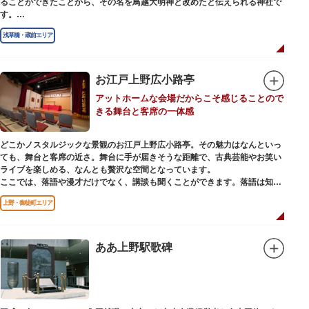
ることができたことから、その名を鳥越大明神と改めたと伝えられる神社で
す。
江戸時代までは三社の神社から成り、約2万坪の広大な敷地を所領していま
浅草橋・蔵前エリア
したが、天領からの米を収蔵する蔵や、大名屋敷などを建てるために没収さ
れ、現在の鳥越神社が残りました。
毎年6月上旬に行われる鳥越祭では、都内最大級を誇る千貫神輿（約4トン）
が氏子町内を渡御し、夜の宮入道中では、提灯に照らされた神輿が荘厳かつ
お江戸上野広小路亭
幻想的な光景をつくりだします。例年、数十万人の人出があり、多くの観客
アットホームな会場だからこそ感じることので
で賑わう蔵前の初夏の風物詩になっています。
きる舞台と客席の一体感
社務所では、社紋の七曜紋と月星紋がデザインされた御朱印帳の販売や、鳥
越祭の開催期間中は限定御朱印も頒布されます。
どこかノスタルジックな景観のお江戸上野広小路亭。その魅力はなんといっ
ても、舞台と客席の近さ。舞台に手が届きそうな距離で、古典芸能やお笑い
ライブを楽しめる、なんとも贅沢な空間となっています。
ここでは、落語や漫才だけでなく、講談も聞くことができます。落語は知っ
ているけど講談ってなんだろう？と思われた方も、ぜひ一度お江戸上野広小
上野・御徒町エリア
路亭をのぞいてみませんか？
ああ上野駅歌碑