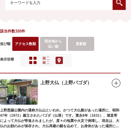
該当件数320件
現在地から
並び順
アクセス数順
更新順
近い順
表示切替
上野大仏（上野パゴダ）
上野恩賜公園内の通称大仏山といわれ、かつて大仏殿があった場所に、昭和
47年（1972）建立されたパゴダ（仏塔）です。寛永8年（1631）、堀直寄
によって大仏が寄進されましたが、度々の地震や火災で倒壊し、現在は、大
仏のお顔のみが保存され、大仏再建の願を込めて、お身体があった場所にパ