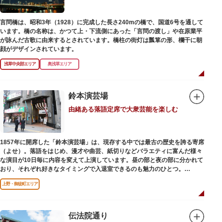
言問橋は、昭和3年（1928）に完成した長さ240mの橋で、国道6号を通して
います。橋の名称は、かつて上・下流側にあった「言問の渡し」や在原業平
が詠んだ古歌に由来するとされています。橋柱の街灯は瓢箪の形、欄干に朝
顔がデザインされています。
浅草中央部エリア
奥浅草エリア
鈴本演芸場
由緒ある落語定席で大衆芸能を楽しむ
1857年に開席した「鈴本演芸場」は、現存する中では最古の歴史を誇る寄席
（よせ）。落語をはじめ、漫才や曲芸、紙切りなどバラエティに富んだ様々
な演目が10日毎に内容を変えて上演しています。昼の部と夜の部に分かれて
おり、それぞれ好きなタイミングで入退室できるのも魅力のひとつ。
上演中は飲食も可能です。おすすめは売店で購入できる、お箸で切れるやわ
上野・御徒町エリア
らかさで有名な「上野 井泉本店」のかつサンド。お弁当やお菓子を食べたり
ビールを飲みながら、演目をお楽しみください。
伝法院通り