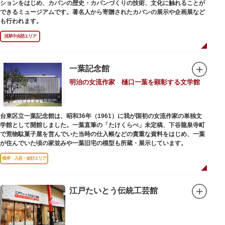
ションをはじめ、カバンの歴史・カバンづくりの技術、文化に触れることが
できるミュージアムです。著名人から寄贈されたカバンの展示や企画展など
も行われます。
浅草中央部エリア
一葉記念館
明治の女流作家 樋口一葉を顕彰する文学館
台東区立一葉記念館は、昭和36年（1961）に我が国初の女流作家の単独文
学館として開館しました。一葉直筆の「たけくらべ」未定稿、下谷龍泉寺町
で荒物駄菓子屋を営んでいた当時の仕入帳などの貴重な資料をはじめ、一葉
が住んでいた頃の家並みや一葉旧宅の模型も所蔵・展示しています。
根岸・入谷・金杉エリア
江戸たいとう伝統工芸館