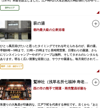
（1974）本館を設立しました。江戸時代の大名お抱えの時計師たちが作った
櫓時計、台時計、枕時計などが並びます。
谷中エリア
萩の湯
都内最大級の公衆浴場
ひとっ風呂浴びたいと思ったタイミングでそれを叶えられるのが、萩の湯。
早朝6時～9時まで、11時～25時までと長時間営業、日替わりの薬湯、さら
にリンスインシャンプーやボディソープは無料、そしてタオルのレンタルも
あります。明るく広い清潔な浴室には、サウナや薬湯も。毎月発行されてい
る萩の湯だよりで薬湯の予定を確認すれば、お好みの薬湯を楽しめます。
根岸・入谷・金杉エリア
また併設されたレストラン、食事処こもれびではおいしい食事だけでなく、
たくさんの種類の飲み物やおつまみが。昼からでも晩酌セットの注文がで
き、明るい時間の一杯も最高です。好きな時間にお風呂に入り、お風呂の前
後これまた好きなタイミングで、おいしい食事をいただき、心も体も整えて
鷲神社（浅草名所七福神 寿老人）
日々の生活を支えてくれる空間です。
酉の市の熊手で開運・商売繫昌祈願を
朱塗りの大鳥居が印象的な、江戸下町を代表する神社です。古くから「おと