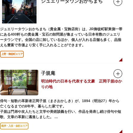
ジュエリータウンおかちまち
ジュエリータウンおかちまち（貴金属・宝飾店街）は、JR御徒町駅東側一帯
にある400軒もの貴金属・宝石の卸問屋が集まっている日本有数のジュエリ
ータウンです。全国の店に卸しているほか、個人が入れる店舗も多く、品揃
えも豊富で市価より安く手に入れることができます。
上野・御徒町エリア
子規庵
明治時代の日本を代表する文豪 正岡子規ゆか
りの地
俳句・短歌の革新者正岡子規（まさおかしき）が、1894（明治27）年から
亡くなるまでの8年半、暮らした家です。
子規は門弟や友人たちと文学や美術談義を行い、作品を発表し続け俳句や短
歌、文章の革新に邁進しました。
故郷松山より母と妹を呼び寄せ、結核に苦しみながらも34歳で亡くなるまで
根岸・入谷・金杉エリア
精力的に文学作品を創作し続けた場所でもあります。