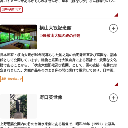
高いイメージがあるかもしれませんが、囃家（はなしか）さんは喋りのプ
ロ。すぐに巧みな話芸に引き込まれ、予備知識が無くても楽しめます。
浅草中央部エリア
ホール内で飲食できるのも魅力のひとつ。売店でお弁当やお菓子を買ってゆ
っくり番組を楽しんではいかがでしょう。数々の著名な落語家やお笑い芸人
を輩出した笑いの殿堂で、昔ながらの下町文化を体感してみてください。
横山大観記念館
巨匠横山大観の終の住処
日本画家・横山大観が50年間暮らした池之端の自宅兼画室及び庭園を、記念
館として公開しています。建物と庭園は大観自身による設計で、貴重な文化
財であることから、「横山大観旧宅及び庭園」として、国の史跡・名勝に指
定されました。大観作品をそのまま床の間に掛けて展示しており、日本画本
来の楽しみ方を体験できる貴重な空間です。
上野・御徒町エリア
野口英世像
上野恩賜公園内の竹の台噴水東側にある銅像で、昭和26年（1951）に福島