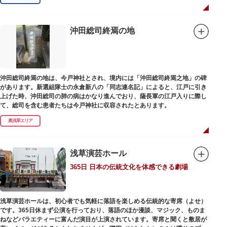
沖田総司終焉の地
沖田総司終焉の地は、今戸神社とされ、境内には「沖田総司終焉之地」の碑
があります。新選組隊士の永倉新八の「同志連名記」によると、江戸に引き
上げた時、沖田総司の肺の病はかなり進んでおり、薩長軍の江戸入りに際し
て、総司を含む患者たちは今戸神社に収容されたとあります。
奥浅草エリア
浅草演芸ホール
365日 日本の伝統文化を体感できる劇場
浅草演芸ホールは、初心者でも気軽に落語を楽しめる伝統的な寄席（よせ）
です。365日休まず公演を行っており、落語のほか漫談、マジック、ものま
ねなどバラエティーに富んだ演目が上演されています。寄席と聞くと敷居が