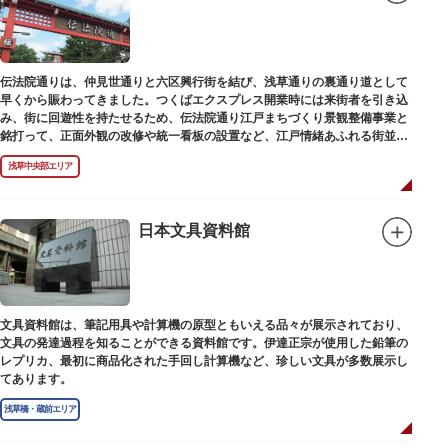
伝法院通りは、仲見世通りと六区興行街を結び、浅草通りの裏通り道として
早くから賑わってきました。つくばエクスプレス開業時には来街者を引き込
み、街に回遊性を持たせるため、伝法院通り江戸まちづくり景観整備事業と
銘打って、正面外観の改修や統一看板の設置など、江戸情緒あふれる街並み
を再現する景観整備を進めてきました。
浅草中央部エリア
日本文具資料館
文具資料館は、筆記用具や計算機の原型ともいえる品々が展示されており、
文具の発達過程を知ることができる資料館です。伊達正宗が使用した鉛筆の
レプリカ、最初に商品化された手回し計算機など、珍しい文具が多数展示し
てあります。
浅草橋・蔵前エリア