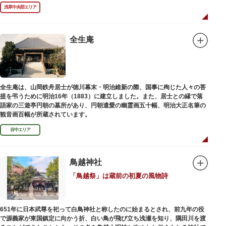
町を練り歩く担ぎ手たちの威勢良い掛け声が響き渡り、浅草の町がまつり一
浅草中央部エリア
色に染まります。
6月の「夏越し（なごし）の大祓」では、茅草で作られた輪の中（茅の輪）
が設置されます。それを八の字に三回通って穢れを祓うことで疫病や災厄か
ら逃れ、福徳があると伝えられる行事です。
全生庵
本殿には浅草寺のご本尊である聖観世音菩薩像を見つけた漁師の兄弟ととも
に、尊像として奉安した郷土の文化人、土師真中知（はじのなかとも）の3
人が祀られています。江戸時代に徳川家光が寄進した社殿は本殿・幣殿と拝
殿の間が渡り廊下で繋がる建築様式。国の重要文化財に指定されています。
全生庵は、山岡鉄舟居士が徳川幕末・明治維新の際、国事に殉じた人々の菩
また、浅草名所七福神のひとつとしても知られ、恵比須像が祀られていま
提を弔うために明治16年（1883）に建立しました。また、居士との縁で落
す。
語家の三遊亭円朝の墓所があり、円朝遣愛の幽霊画五十幅、明治大正名筆の
観音画百幅が所蔵されています。
谷中エリア
鳥越神社
「鳥越祭」は蔵前の初夏の風物詩
651年に日本武尊を祀って白鳥神社と称したのに始まるとされ、前九年の役
で源義家が東国鎮定に向かう折、白い鳥が飛び立ち浅瀬を知り、隅田川を渡