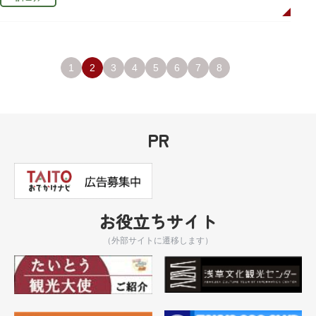
1
2
3
4
5
6
7
8
PR
お役立ちサイト
（外部サイトに遷移します）