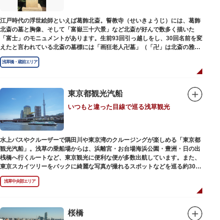
江戸時代の浮世絵師といえば葛飾北斎。誓教寺（せいきょうじ）には、葛飾
北斎の墓と胸像、そして「富嶽三十六景」など北斎が好んで数多く描いた
「富士」のモニュメントがあります。生前93回引っ越しをし、30回名前を変
えたと言われている北斎の墓標には「画狂老人卍墓」（「卍」は北斎の雅号
の一つ）とあり、辞世の句が刻まれています。毎年命日の4月18日には「北
浅草橋・蔵前エリア
斎忌」が開かれ、法要が営まれます。
東京都観光汽船
いつもと違った目線で巡る浅草観光
水上バスやクルーザーで隅田川や東京湾のクルージングが楽しめる「東京都
観光汽船」。浅草の乗船場からは、浜離宮・お台場海浜公園・豊洲・日の出
桟橋へ行くルートなど、東京観光に便利な便が多数出航しています。また、
東京スカイツリーをバックに綺麗な写真が撮れるスポットなどを巡る約30分
の「浅草周遊コース」も。初日の出やお花見、隅田川花火大会、クリスマス
浅草中央部エリア
などのイベント時は、いつもと違う目線から東京の景色を堪能できるイベン
トクルーズも企画されています。
漫画・アニメ界の巨匠、松本零士氏が宇宙船をイメージしてデザインした船
や、約300人が乗船可能なアメリカンな大型船など多種多様な船体も魅力。
桜橋
目的や人数にあわせてコースや時間帯を選べるチャータークルーズも行われ