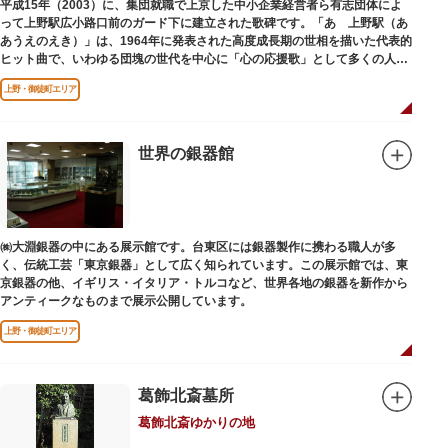
平成15年（2003）に、集団就職で上京した中小企業経営者ら有志団体によ
って上野駅広小路口前のガード下に建立された歌碑です。「あゝ上野駅（あ
あうえのえき）」は、1964年に発表された高度成長期の世相を描いた代表的
ヒット曲で、いわゆる団塊の世代を中心に「心の応援歌」として多くの人々
に勇気と感動を与えました。
上野・御徒町エリア
世界の銀器館
㈱大淵銀器の中にある展示館です。台東区には銀器製作に携わる職人が多
く、伝統工芸「東京銀器」として広く知られています。この展示館では、東
京銀器の他、イギリス・イタリア・トルコなど、世界各地の銀器を新作から
アンティークなものまで展示公開しています。
上野・御徒町エリア
葛飾北斎墓所
葛飾北斎ゆかりの地