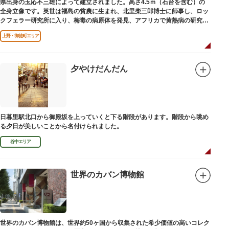
県出身の玉応不三雄によって建立されました。高さ4.5ｍ（石台を含む）の
全身立像です。英世は福島の貧農に生まれ、北里柴三郎博士に師事し、ロッ
クフェラー研究所に入り、梅毒の病原体を発見、アフリカで黄熱病の研究中
感染して、死去しました。
上野・御徒町エリア
夕やけだんだん
日暮里駅北口から御殿坂を上っていくと下る階段があります。階段から眺め
る夕日が美しいことから名付けられました。
谷中エリア
世界のカバン博物館
世界のカバン博物館は、世界約50ヶ国から収集された希少価値の高いコレク