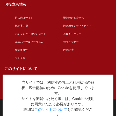
お役立ち情報
法人向けサイト
緊急時のお役立ち
観光案内所
観光ボランティアガイド
パンフレットダウンロード
写真ギャラリー
ユニバーサルツーリズム
習慣とマナー
食の多様性
観光統計
リンク集
このサイトについて
当サイトでは、利便性の向上と利用状況の解
このサイトについて
広告掲載について
析、広告配信のためにCookieを使用していま
お問い合わせ
す。
サイトを閲覧いただく際には、Cookieの使用
に同意いただく必要があります。
台東区役所観光課
詳細は
このサイトについて
をご確認くださ
〒110-8615 東京都台東区東上野4丁目5番6号
い。
TEL：03-5246-1151