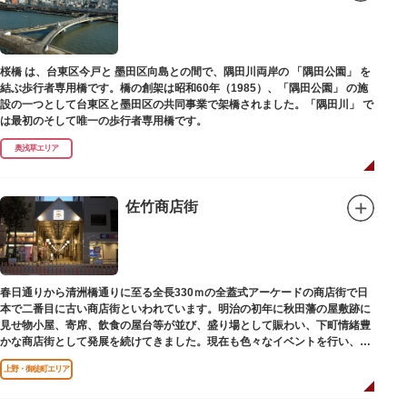
ています。
桜橋 は、台東区今戸と 墨田区向島との間で、隅田川両岸の 「隅田公園」 を
結ぶ歩行者専用橋です。橋の創架は昭和60年（1985）、「隅田公園」 の施
設の一つとして台東区と墨田区の共同事業で架橋されました。「隅田川」 で
は最初のそして唯一の歩行者専用橋です。
奥浅草エリア
佐竹商店街
春日通りから清洲橋通りに至る全長330ｍの全蓋式アーケードの商店街で日
本で二番目に古い商店街といわれています。明治の初年に秋田藩の屋敷跡に
見せ物小屋、寄席、飲食の屋台等が並び、盛り場として賑わい、下町情緒豊
かな商店街として発展を続けてきました。現在も色々なイベントを行い、住
民から親しまれている魅力的な商店街です。
上野・御徒町エリア