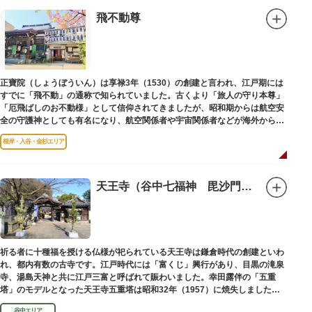
飛不動尊
正寶院（しょうぼういん）は享禄3年（1530）の創建と言われ、江戸期には
すでに「飛不動」の通称で知られていました。古くより「旅人の守り本尊」
「厄飛ばしのお不動様」として信仰されてきましたが、昭和期からは航空安
全の守護神としても有名になり、航空関係者や宇宙関係者などが海外からも
多く参拝に訪れます。
根岸・入谷・金杉エリア
天王寺（谷中七福神 毘沙門天）
祈る者に十種福を授ける仏様が祀られている天王寺は鎌倉時代の創建といわ
れ、都内有数の古寺です。江戸時代には「富くじ」興行があり、目黒の滝泉
寺、湯島天神と共に江戸三富と呼ばれて賑わいました。幸田露伴の「五重
塔」のモデルとなった天王寺五重塔は昭和32年（1957）に焼失しました
が、その跡地は今も谷中霊園に残っています。
谷中エリア