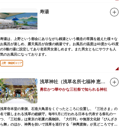
1945（昭和20）年の空襲で焼失しましたが、その5年後、当時の間取りのま
ま再建され、現在の庵は東京都指定史跡として明治の雰囲気が体感できる魅
寿湯
力的な空間となっています。
子規が病室兼書斎にしていた「病牀六尺の間」などを復元しており、明治の
暮らしだけでなく創作の様子を偲ぶことができます。現在、一般のボランテ
ィア団体により大切に維持・保存されています。
寿湯は、上野という都会にありながら銭湯という概念の常識を超えた様々な
お風呂が楽しめ、露天風呂が自慢の銭湯です。お風呂の温度は40度から45度
の3種の湯に設定してあり老若男女楽しめます。また男女ともにサウナも人
気のお風呂になっております。
上野・御徒町エリア
浅草神社（浅草名所七福神 恵比須）
勇壮かつ華やかな三社祭で知られる神社
浅草寺本堂の東側、石造大鳥居をくぐったところに位置し、「三社さま」の
名で親しまれる浅草の総鎮守。毎年5月に行われる日本を代表する祭礼の一
つ、「三社祭」は東京の初夏の風物詩。「大行列」や無形文化財「びんざさ
ら舞」のほか、神輿を担いで浅草を巡行する「神輿渡御」が見どころです。