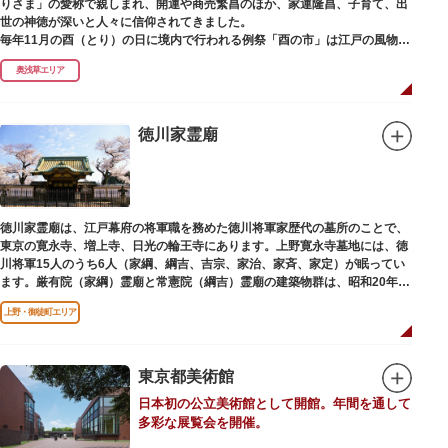
りさま」の愛称で親しまれ、開運や商売繁昌のほか、家運隆昌、子育て、出
世の神徳が深いと人々に信仰されてきました。
毎年11月の酉（とり）の日に境内で行われる例祭「酉の市」は江戸の風物詩
として有名。福をかきこむと言われる熊手をはじめ八ツ頭芋、お多福の面な
奥浅草エリア
ど、色とりどりの縁起物を買い求める人たちで賑わいます。樋口一葉の代表
作『たけくらべ』や他の文学作品にもこの酉の市が数多く登場することか
ら、いかに地域に根付いた催し物だったかが伺い知れます。
徳川家霊廟
なでる場所によって異なるご利益を授かるといわれる「なでおかめ」も人
気。ふっくらとした優しい顔立ちのおかめは「お多福」とも言われ、福が多
く幸せを招く女性の象徴という事から長年親しまれる縁起物です。
ご祭神としては天日鷲命（あめのひわしのみこと）と日本武尊（やまとたけ
徳川家霊廟は、江戸幕府の将軍職を務めた徳川将軍家歴代の墓所のことで、
るのみこと）の他、浅草名所七福神のひとつとしても知られ、寿老人が祀ら
東京の寛永寺、増上寺、日光の輪王寺にあります。上野寛永寺墓地には、徳
れています。
川将軍15人のうち6人（家綱、綱吉、吉宗、家治、家斉、家定）が眠ってい
ます。厳有院（家綱）霊廟と常憲院（綱吉）霊廟の建築物群は、昭和20年
（1945）の空襲で大部分を焼失しました。
上野・御徒町エリア
東京都美術館
日本初の公立美術館として開館。年間を通して
多彩な展覧会を開催。