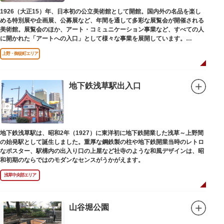
1926（大正15）年、日本初の公立美術館として開館。国内外の名品を楽し
める特別展や企画展、公募展など、年間を通して多彩な展覧会が開催される
美術館。展覧会のほか、アート・コミュニケーション事業など、すべての人
に開かれた「アートへの入口」として様々な事業を展開しています。
上野・御徒町エリア
レストランやミュージアムショップも充実。開放的なガラス張りのレストラ
ンからは、美術館のプロムナードや四季折々の公園の景色を眺めることがで
きます。入館は無料で、レストランやミュージアムショップのみの利用も可
能です（観覧料は展覧会によって異なります。展覧会のスケジュールや観覧
地下鉄浅草駅出入口
料等の詳細は公式サイトをご確認ください）。
専門のスタッフに子供を預け、ゆっくりと展覧会鑑賞を楽しめる託児サービ
ス「パパママデー（事前予約制）」や、個室スペースのある授乳室、ミルク
用のお湯のサービスもあるのでファミリーにもおすすめです。
地下鉄浅草駅は、昭和2年（1927）に東洋初に地下鉄開業した浅草～上野間
レンガ色のタイル張りの建物は、日本のモダニズム建築の巨匠・前川國男の
の始発駅として誕生しました。重厚な鋼鉄製の柱や地下鉄開業当時のレトロ
設計。
なポスター、駅構内の出入り口の上屋など社寺のような和風デザインは、昭
屋外には彫刻等の立体作品も展示されています。
和初期のならではのモダンなセンスがうかがえます。
浅草中央部エリア
山谷堀公園