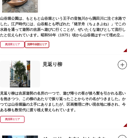
山谷堀公園は、もともと山谷堀という王子の音無川から隅田川に注ぐ水路で
した。江戸時代には、山谷船とも呼ばれた「猪牙舟（ちょきぶね）」でこの
水路を通って遊郭の吉原へ遊びに行くことが、ぜいたくな遊びとして流行し
たと伝えられています。昭和50年（1975）頃から山谷堀はすべて埋め立て
られて暗渠となり、細長い公園として生まれ変わりました。山谷堀公園に
奥浅草エリア
浅草中央部エリア
は、猪牙舟についての説明板も設置されています。
見返り柳
見返り柳は吉原遊郭の名所の一つで、遊び帰りの客が後ろ髪を引かれる思い
を抱きつつ、この柳のあたりで振り返ったことからその名がつきました。か
つては山谷堀脇の土手にありましたが、区画整理に伴い現在地に移され、今
ある柳も数世代に渡り植え替えられています。
奥浅草エリア