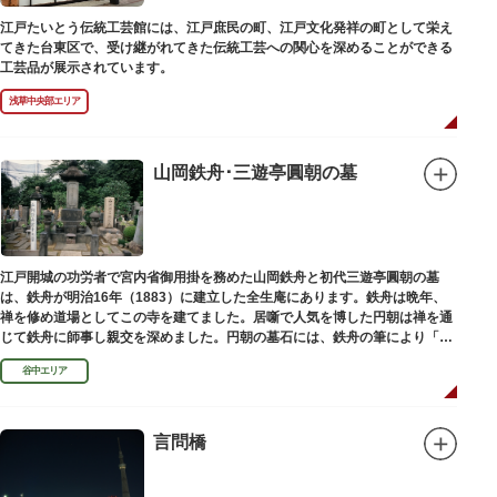
江戸たいとう伝統工芸館には、江戸庶民の町、江戸文化発祥の町として栄え
てきた台東区で、受け継がれてきた伝統工芸への関心を深めることができる
工芸品が展示されています。
浅草中央部エリア
山岡鉄舟･三遊亭圓朝の墓
江戸開城の功労者で宮内省御用掛を務めた山岡鉄舟と初代三遊亭圓朝の墓
は、鉄舟が明治16年（1883）に建立した全生庵にあります。鉄舟は晩年、
禅を修め道場としてこの寺を建てました。居噺で人気を博した円朝は禅を通
じて鉄舟に師事し親交を深めました。円朝の墓石には、鉄舟の筆により「三
遊亭円朝無舌居士」とあります。
谷中エリア
言問橋