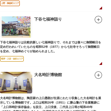
ゴダが建てられました。
上野・御徒町エリア
下谷七福神詣り
下谷七福神詣りは比較的新しい七福神詣りで、それまでは個々に御開帳日を
定め行われいていたものを昭和52年（1977）から七社寺そろって御開帳日
を定め、七福神めぐりが始められました。
根岸・入谷・金杉エリア
大名時計博物館
大名時計博物館は、陶芸家の上口愚朗が生涯にわたり収集した大名時計を展
示している博物館です。上口は昭和26年（1951）に勝山藩の下谷屋敷跡に
「上口和時計保存協会」を設立、上口没後、二代目上口等が昭和49年