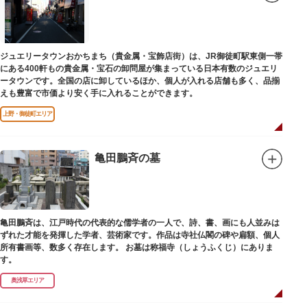
ジュエリータウンおかちまち（貴金属・宝飾店街）は、JR御徒町駅東側一帯
にある400軒もの貴金属・宝石の卸問屋が集まっている日本有数のジュエリ
ータウンです。全国の店に卸しているほか、個人が入れる店舗も多く、品揃
えも豊富で市価より安く手に入れることができます。
上野・御徒町エリア
亀田鵬斉の墓
亀田鵬斉は、江戸時代の代表的な儒学者の一人で、詩、書、画にも人並みは
ずれた才能を発揮した学者、芸術家です。作品は寺社仏閣の碑や扁額、個人
所有書画等、数多く存在します。 お墓は称福寺（しょうふくじ）にありま
す。
奥浅草エリア