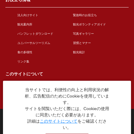
法人向けサイト
緊急時のお役立ち
観光案内所
観光ボランティアガイド
パンフレットダウンロード
写真ギャラリー
ユニバーサルツーリズム
習慣とマナー
食の多様性
観光統計
リンク集
このサイトについて
当サイトでは、利便性の向上と利用状況の解
このサイトについて
広告掲載について
析、広告配信のためにCookieを使用していま
お問い合わせ
す。
サイトを閲覧いただく際には、Cookieの使用
に同意いただく必要があります。
台東区役所観光課
詳細は
このサイトについて
をご確認くださ
〒110-8615 東京都台東区東上野4丁目5番6号
い。
TEL：03-5246-1151
（平日8:30〜17:15 土日祝休み）