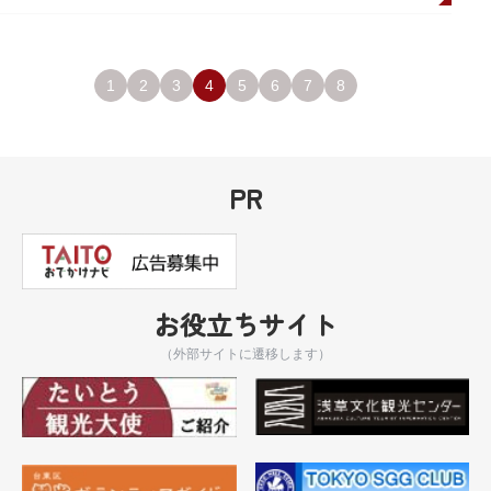
1
2
3
4
5
6
7
8
PR
お役立ちサイト
（外部サイトに遷移します）