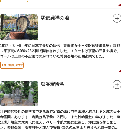
駅伝発祥の地
1917（大正6）年に日本で最初の駅伝「東海道五十三次駅伝徒歩競争」京都
～東京間の508㎞23区間で開催されました。スタートは京都の三条大橋で、
ゴールは上野の不忍池で開かれていた博覧会場の正面玄関でした。
上野・御徒町エリア
塩谷宕陰墓
江戸時代後期の儒学者である塩谷宕陰の墓は谷中墓地と称される区域の天王
寺霊園にあります。宕陰は昌平黌に入門し、また松崎慊堂に学びました。遠
江掛川藩主の太田氏に仕え、ペリー来航の際に献策し、海防論を著しまし
た。芳野金陵、安井息軒と並んで安政･文久の三博士と称えられ昌平黌の教