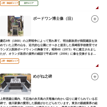
区にゆかりのある本作品を通して、新たな観光スポット創出による誘客促進
上野・御徒町エリア
谷中エリア
と区内観光客の回遊性向上を図るため、こちらのマンホール蓋を設置しまし
た。
設置年月日：令和4年3月1日
ボードワン博士像（旧）
慶応4年（1868）の上野戦争によって荒れ果て、明治新政府が病院建設を決
めていた上野の山を、近代的な公園にすべきと提言した長崎医学校教官でオ
ランダ人医師ボードウィンの胸像です。昭和48（1973）年に建立されまし
たが、オランダ政府の資料の錯誤で平成18年（2006）に像を交換するまで
は博士の弟の像でした。
上野・御徒町エリア
めがね之碑
上野恩賜公園内、不忍池の弁天島の天竜橋の向かい辺りに建てられている石
碑で、徳川家康の愛用した眼鏡がかたどられています。東京の眼鏡業界の組