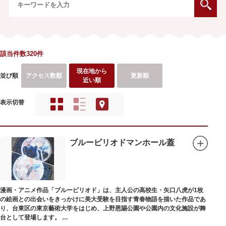
該当件数320件
現在地から
並び順
アクセス数順
更新順
近い順
表示切替
ブルーピリオドマンホール蓋
漫画・アニメ作品「ブルーピリオド」は、主人公の高校生・矢口八虎が1枚
の絵画との出会いをきっかけに美大受験を目指す青春物語を描いた作品であ
り、台東区の東京藝術大学をはじめ、上野恩賜公園や公園内の文化施設が舞
台として登場します。