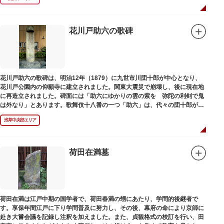
花川戸助六の歌碑
花川戸助六の歌碑は、明治12年（1879）に九世市川団十郎が中心となり、
花川戸公園内の仰願寺に建立されました。関東大震災で崩壊し、後に現在地
に再造立されました。碑面には「助六にゆかりの雲の紫を 弥陀の利剣で鬼
は外なり」とあります。歌舞伎十八番の一つ「助六」は、代々の団十郎が伝
えていますが、助六の実像は不明です。
浅草中央部エリア
荷田在満墓
荷田在満は江戸中期の国学者で、荷田春満の甥にあたり、学問的後継者で
す。享保年間江戸に下り学問普及に努力し、その後、幕府の命により京師に
赴き大嘗会議を記録し注釈を加えました。また、貞観格式の校訂を行い、田