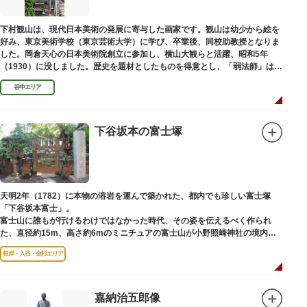
下村観山は、現代日本美術の発展に寄与した画家です。観山は幼少から絵を
好み、東京美術学校（東京芸術大学）に学び、卒業後、同校助教授となりま
した。岡倉天心の日本美術院創立に参加し、横山大観らと活躍、昭和5年
（1930）に没しました。歴史を題材としたものを得意とし、「弱法師」は代
表作です。お墓は安立寺（あんりゅうじ）にあります。
谷中エリア
下谷坂本の富士塚
天明2年（1782）に本物の溶岩を運んで築かれた、都内でも珍しい富士塚
「下谷坂本富士」。
富士山に誰もが行けるわけではなかった時代、その姿を伝えるべく作られ
た、直径約15m、高さ約6mのミニチュアの富士山が小野照崎神社の境内に
あります。
根岸・入谷・金杉エリア
一合目から順に十合目まで記されており、南無妙法と書かれた石碑や修験道
の開祖である役小角の像も残る等、神仏習合の名残が見て取れます。
先人の山守りの知恵によって今も当時の荘厳な姿を残していて、国の重要有
形民俗文化財に指定されています。
嘉納治五郎像