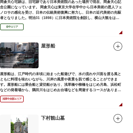
岡倉天心宅跡は、旧宅跡であり日本美術院のあった場所で現在、岡倉天心記
念公園になっています。 岡倉天心は東京大学在学中から日本美術の恩人フェ
ノロサの感化を受け、日本の伝統美術復興に努力し、日本の近代美術の先駆
者となりました。明治31（1898）に日本美術院を創設し、横山大観をはじ
め優れた画家を世に送り出しました。
谷中エリア
屋形船
屋形船は、江戸時代の末頃に始まった船遊びで、水の流れや川面を渡る風と
ともに料理を味わいながら、川岸の風景や夜景を肌で感じることができま
す。屋形船には乗合船と貸切船があり、浅草橋や柳橋をはじめ月島、浜松町
などの発着場から、隅田川をはじめお台場などを周遊するコースがありま
す。
浅草中央部エリア
下村観山墓