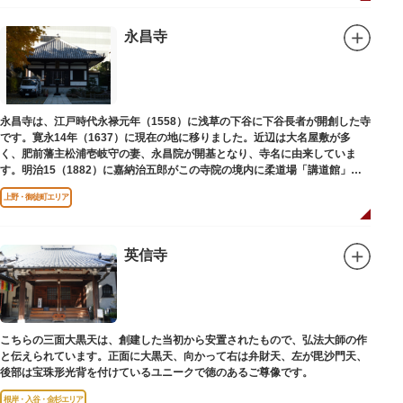
永昌寺
永昌寺は、江戸時代永禄元年（1558）に浅草の下谷に下谷長者が開創した寺
です。寛永14年（1637）に現在の地に移りました。近辺は大名屋敷が多
く、肥前藩主松浦壱岐守の妻、永昌院が開基となり、寺名に由来していま
す。明治15（1882）に嘉納治五郎がこの寺院の境内に柔道場「講道館」を
設立しました。
上野・御徒町エリア
英信寺
こちらの三面大黒天は、創建した当初から安置されたもので、弘法大師の作
と伝えられています。正面に大黒天、向かって右は弁財天、左が毘沙門天、
後部は宝珠形光背を付けているユニークで徳のあるご尊像です。
根岸・入谷・金杉エリア