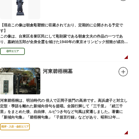
富士山に合わせて、お山開きが行われ、6月30日と1日には富士塚に登ること
ができます。
【Twitter】https://twitter.com/onoterupr
【現在この像は朝倉彫塑館に収蔵されており、定期的に公開される予定で
す】
この像は、台東区名誉区民にして彫刻家である朝倉文夫の作品の一つであ
り、嘉納治五郎が全身全霊を傾けた1940年の東京オリンピック招致が成功
（のちに返上）した、1936年に制作されました。
谷中エリア
朝倉文夫は、1907～1910年ころに嘉納と知り合ったと推察されます。その
後も縁があり、嘉納の人柄や骨格などを熟知していた朝倉は、嘉納の海外出
張中に本作を制作して周囲を驚かせました。しっかりした体幹を感じさせる
ポーズは、嘉納の柔道家としての「不動の姿勢」を意識したと思われます。
河東碧梧桐墓
河東碧梧桐は、明治時代の 俳人で正岡子規門の高弟です。高浜虚子と対立し
定型・季語を離れた新傾向俳句を提唱。全国行脚して「三千里」「続三千
里」をまとめた後、自由律、ルビつき句など句風は変遷しました。著書に
「新傾向句集」「碧梧桐句集」「子規言行録」などがあり、昭和12年
（1937）に没し、お墓は梅林寺（ばいりんじ）にあります。
根岸・入谷・金杉エリア