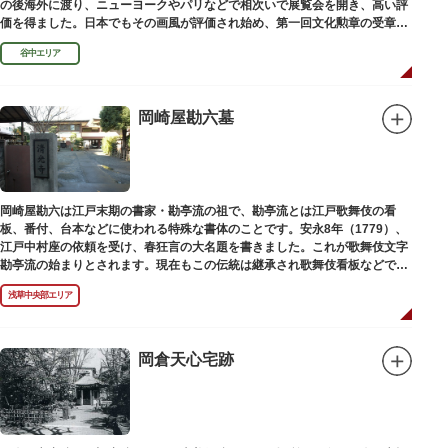
の後海外に渡り、ニューヨークやパリなどで相次いで展覧会を開き、高い評
価を得ました。日本でもその画風が評価され始め、第一回文化勲章の受章者
となりました。お墓は谷中霊園にあります。
谷中エリア
岡崎屋勘六墓
岡崎屋勘六は江戸末期の書家・勘亭流の祖で、勘亭流とは江戸歌舞伎の看
板、番付、台本などに使われる特殊な書体のことです。安永8年（1779）、
江戸中村座の依頼を受け、春狂言の大名題を書きました。これが歌舞伎文字
勘亭流の始まりとされます。現在もこの伝統は継承され歌舞伎看板などで使
われています。 お墓は清光寺（せいこうじ）境内にあります。
浅草中央部エリア
岡倉天心宅跡