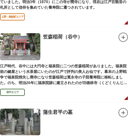
ていました。明治3年（1870）にこの寺が廃寺になり、現在は江戸百観音の
札所として信仰を集めていた養寿院に遷つされています。
上野・御徒町エリア
笠森稲荷（谷中）
江戸時代、谷中には大円寺と福泉院に二つの笠森稲荷がありました。福泉院
前の鍵屋という水茶屋にいたのが江戸で評判の美人お仙です。幕末の上野戦
争で福泉院焼失し廃寺になり笠森稲荷は寛永寺の子院養寿院に移転しまし
た。のち、明治26年に福泉院跡に建立されたのが功徳林寺（くどくりんじ）
で、明治末期には稲荷社が祀られました。
谷中エリア
蒲生君平の墓