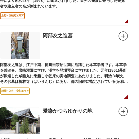
合により昭和43年（1968）に建立されました。業界の発展に寄与した先覚
者や建立者の名が刻まれています。
上野・御徒町エリア
阿部友之進墓
阿部友之進は、江戸中期、徳川吉宗治世期に活躍した本草学者です。本草学
を曽占春、岩崎灌園に学び、漢学を登場琴台に学びました。元年(1861)幕府
が派遣した咸臨丸に乗船し小笠原の実地調査にあたりました。明治３年没。
そのお墓は梅林寺（ばいりんじ）にあり、都の旧跡に指定されている(昭和３
年指定)。
根岸・入谷・金杉エリア
愛染かつらゆかりの地