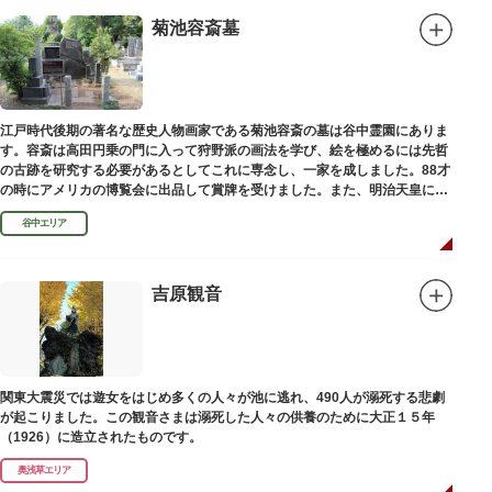
菊池容斎墓
江戸時代後期の著名な歴史人物画家である菊池容斎の墓は谷中霊園にありま
す。容斎は高田円乗の門に入って狩野派の画法を学び、絵を極めるには先哲
の古跡を研究する必要があるとしてこれに専念し、一家を成しました。88才
の時にアメリカの博覧会に出品して賞牌を受けました。また、明治天皇に
「日本画史」の称を賜りました。
谷中エリア
吉原観音
関東大震災では遊女をはじめ多くの人々が池に逃れ、490人が溺死する悲劇
が起こりました。この観音さまは溺死した人々の供養のために大正１５年
（1926）に造立されたものです。
奥浅草エリア