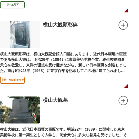
授として多くの文人を育て、慶応3年 （1867）に没しました。
谷中エリア
横山大観顕彰碑
横山大観顕彰碑は、横山大観記念館入口脇にあります。近代日本画壇の巨匠
である横山大観は、明治26年（1894）に東京美術学校卒業、終生校長岡倉
天心を敬愛し、東洋の理想を受け継ぎながら、新しい日本画風を創造しまし
た。碑は昭和43年（1968）に東京百年を記念してこの地に建てられまし
た。
上野・御徒町エリア
横山大観墓
横山大観は、近代日本画壇の巨匠です。明治22年（1889）に開校した東京
美術学校に第一期生として入学し、岡倉天心に多大な啓発を受けました。そ