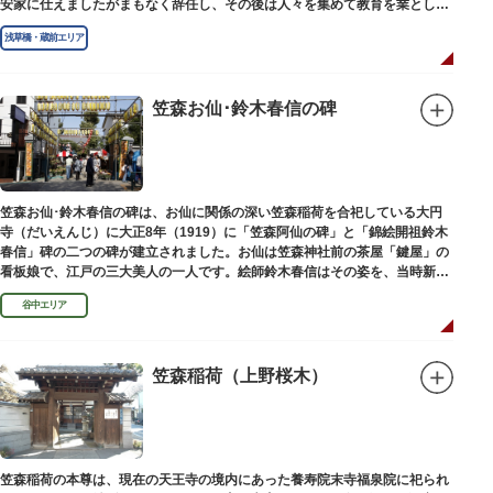
安家に仕えましたがまもなく辞任し、その後は人々を集めて教育を業としま
した。お墓は金竜寺（きんりゅうじ）境内にあります。
浅草橋・蔵前エリア
笠森お仙･鈴木春信の碑
笠森お仙･鈴木春信の碑は、お仙に関係の深い笠森稲荷を合祀している大円
寺（だいえんじ）に大正8年（1919）に「笠森阿仙の碑」と「錦絵開祖鈴木
春信」碑の二つの碑が建立されました。お仙は笠森神社前の茶屋「鍵屋」の
看板娘で、江戸の三大美人の一人です。絵師鈴木春信はその姿を、当時新し
い絵画様式である多色刷り版画「錦絵」に描きました。
谷中エリア
笠森稲荷（上野桜木）
笠森稲荷の本尊は、現在の天王寺の境内にあった養寿院末寺福泉院に祀られ