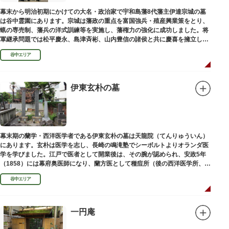
幕末から明治初期にかけての大名・政治家で宇和島藩8代藩主伊達宗城の墓
は谷中霊園にあります。宗城は藩政の重点を富国強兵・殖産興業策をとり、
蝋の専売制、藩兵の洋式訓練等を実施し、藩権力の強化に成功しました。将
軍継承問題では松平慶永、島津斉彬、山内豊信の諸侯と共に慶喜を擁立し
（幕末の四賢候といわれます）幕政改革を志す一橋派の有力メンバーとなっ
谷中エリア
て活躍しました。
伊東玄朴の墓
幕末期の蘭学・西洋医学者である伊東玄朴の墓は天龍院（てんりゅういん）
にあります。玄朴は医学を志し、長崎の鳴滝塾でシーボルトよりオランダ医
学を学びました。江戸で医者として開業後は、その腕が認められ、安政5年
（1858）には幕府奥医師になり、蘭方医として種痘所（後の西洋医学所、現
東京大学医学部）の開設などに尽力し、明治4年（1871）72歳で没しまし
谷中エリア
た。
一円庵