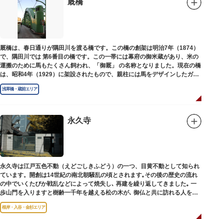
厩橋
厩橋は、春日通りが隅田川を渡る橋です。この橋の創架は明治7年（1874）
で、隅田川では 第6番目の橋です。この一帯には幕府の御米蔵があり、米の
運搬のために馬もたくさん飼われ、「御厩」 の名称となりました。現在の橋
は、昭和4年（1929）に架設されたもので、親柱には馬をデザインしたガラ
ス細工が組み込まれています。
浅草橋・蔵前エリア
永久寺
永久寺は江戸五色不動（えどごしきふどう）の一つ、目黄不動として知られ
ています。開創は14世紀の南北朝騒乱の頃とされます｡その後の歴史の流れ
の中でいくたびか戦乱などによって焼失し､ 再建を繰り返してきました｡ 一
歩山門を入りますと樹齢一千年を越える松の木が､ 御仏と共に訪れる人を静
かに迎えています｡
根岸・入谷・金杉エリア