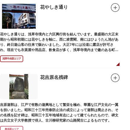
花やしき通り
花やしき通りは、浅草寺境内と六区興行街を結んでいます。最盛期の大正末
期から昭和初期には花やしきを軸に、西に凌雲閣、南にはひょうたん池があ
り、終日遊山客の往来で賑わいました。大正7年には沿道に露店が許可さ
れ、現在でも衣裳屋や用品店、飲食店が多く、浅草寺境内まで趣のある町並
みが続いています。
浅草中央部エリア
花吉原名残碑
吉原遊郭は、江戸で有数の遊興地として繁栄を極め、華麗な江戸文化の一翼
を担いました。昭和三十三年売春防止法の成立によって遊郭は廃止され、そ
の名残を記す碑は、昭和三十五年地域有志によって建てられたもので、碑文
は共立女子大学教授で俳人、古川柳研究家の山路閑古によるものです。
奥浅草エリア