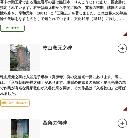
幕末の勤王家である蒲生君平の墓は臨江寺（りんこうじ）にあり、国史跡に
指定されています。君平は幼児期から学問に励み、寛政の末期、諸国の天皇
陵を歩き、享和元年（1801）に「三陵志」を著しました。これは幕末の尊皇
論の先駆をなすものとして知られています。文化10年（1813）に没し、高
山彦三郎や林子平と共に「寛政三奇人」の一人にあげられています。
谷中エリア
乾山窯元之碑
乾山窯元之碑は入谷鬼子母神（真源寺）側の交差点一郭にあります。隣に
は、「入谷朝顔発祥之碑」があります。琳派の創始者の画家・尾形光琳の弟
で作陶が有名な尾形乾山が入谷に窯を開き、その作品は「入谷乾山」と呼ば
れました。
根岸・入谷・金杉エリア
基角の句碑