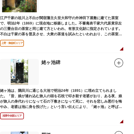
江戸千家の祖川上不白が関宿藩主久世大和守の外神田下屋敷に建てた茶室
で、明治2年（1869）に現在地に移築しました。不審庵表千家六代原叟宗左
の三畳台目の茶室と同じ建て方といわれ、有形文化財に指定されています。
不白は千家の茶を普及させ、大衆の茶道を試みたといわれおり、この茶室は
江戸千家を広める拠点となりました。
上野・御徒町エリア
姥ヶ池碑
姥ヶ池は、隅田川に通じる大池で明治24年（1891）に埋め立てられまし
た。「昔、娘が連れ込む旅人の頭を石枕で叩き殺す老婆がおり、ある夜、娘
が旅人の身代わりになって石の下敷きになって死に、それを悲しみ悪行を悔
やみ、老婆は池に身を投げた」という言い伝えにより、「姥ヶ池」と呼ばれ
ていました。その碑は花川戸公園内にあります。
浅草中央部エリア