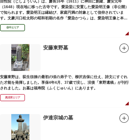
自性院（じしょういん）は、慶長16年（1611）に神田に創建、慶安元年
（1648）現在地に移った古寺です。愛染堂に安置した愛染明王像（非公開）
で知られます。愛染明王は縁結び、家庭円満の対象として信仰されていま
す。文豪川口松太郎の昭和初期の名作「愛染かつら」は、愛染明王像と本堂
前にあった桂の古木にヒントを得た作品だといわれます。
谷中エリア
安藤東野墓
安藤東野は、荻生徂徠の最初の頃の弟子で、柳沢吉保に仕え、詩文にすぐれ
た才能を発揮しました。享保4年4月、37歳で没し、没後「東野遺稿」が刊行
されました。お墓は福寿院（ふくじゅいん）にあります。
奥浅草エリア
伊達宗城の墓