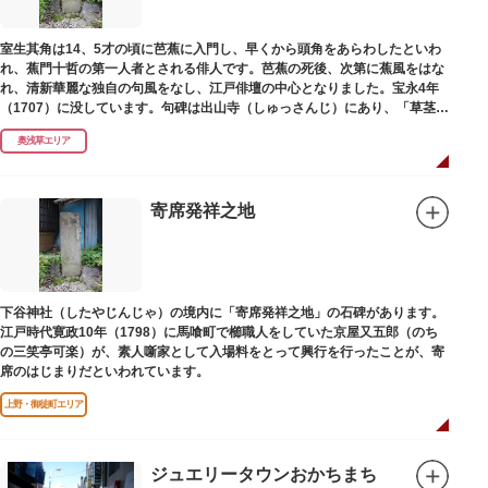
室生其角は14、5才の頃に芭蕉に入門し、早くから頭角をあらわしたといわ
れ、蕉門十哲の第一人者とされる俳人です。芭蕉の死後、次第に蕉風をはな
れ、清新華麗な独自の句風をなし、江戸俳壇の中心となりました。宝永4年
（1707）に没しています。句碑は出山寺（しゅっさんじ）にあり、「草茎を
つつむ葉もなき 雲間哉」と刻まれています。
奥浅草エリア
寄席発祥之地
下谷神社（したやじんじゃ）の境内に「寄席発祥之地」の石碑があります。
江戸時代寛政10年（1798）に馬喰町で櫛職人をしていた京屋又五郎（のち
の三笑亭可楽）が、素人噺家として入場料をとって興行を行ったことが、寄
席のはじまりだといわれています。
上野・御徒町エリア
ジュエリータウンおかちまち