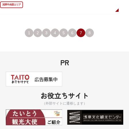
しています。お墓は天嶽院（てんがくいん）境内にあります。
浅草中央部エリア
1
2
3
4
5
6
7
8
PR
お役立ちサイト
（外部サイトに遷移します）