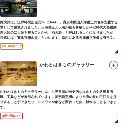
両大師は、江戸時代正保元年（1644）、寛永寺開山天海僧正の像を安置する
堂として建立されました。天海僧正と天海が最も尊敬した平安時代の高僧慈
恵大師の二大師を祀ることから「両大師」と呼ばれるようになりましたが、
正式には「寛永寺開山堂」といいます。堂内にある天海僧正坐像は有形文化
財に指定されています。
上野・御徒町エリア
かわとはきものギャラリー
かわとはきものギャラリーには、世界各国の歴史的なはきものや各種参考
靴、工具などが展示されています。足形測定機により自身の足の甲回りを採
寸することができたり、シマウマや象など変わった皮に触れることもできま
す。
浅草中央部エリア