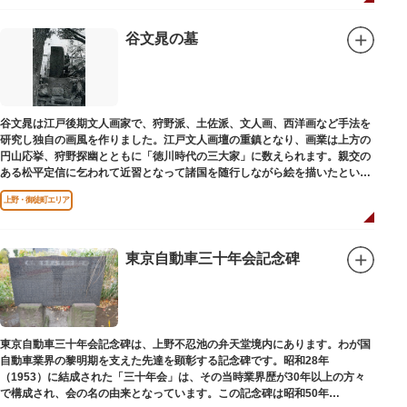
谷文晁の墓
谷文晁は江戸後期文人画家で、狩野派、土佐派、文人画、西洋画など手法を
研究し独自の画風を作りました。江戸文人画壇の重鎮となり、画業は上方の
円山応挙、狩野探幽とともに「徳川時代の三大家」に数えられます。親交の
ある松平定信に乞われて近習となって諸国を随行しながら絵を描いたといわ
れています。お墓は源空寺（げんくうじ）にあります。
上野・御徒町エリア
東京自動車三十年会記念碑
東京自動車三十年会記念碑は、上野不忍池の弁天堂境内にあります。わが国
自動車業界の黎明期を支えた先達を顕彰する記念碑です。昭和28年
（1953）に結成された「三十年会」は、その当時業界歴が30年以上の方々
で構成され、会の名の由来となっています。この記念碑は昭和50年