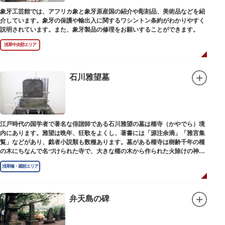
象牙工芸館では、アフリカ象と象牙原産国の紹介や彫刻品、美術品などを紹
介しています。象牙の保護や輸出入に関するワシントン条約がわかりやすく
説明されています。また、象牙製品の修理をお願いすることができます。
浅草中央部エリア
石川雅望墓
江戸時代の国学者で著名な俳諧師である石川雅望の墓は榧寺（かやでら）境
内にあります。雅望は晩年、狂歌をよくし、著書には「源注余滴」「雅言集
覧」などがあり、戯者小説類も数種あります。墓がある榧寺は樹齢千年の榧
の木にちなんで名づけられた寺で、大きな榧の木から作られた火除けの神、
秋葉権現で知られています。
浅草橋・蔵前エリア
弁天島の碑