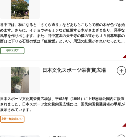
谷中では、秋になると「さくら通り」などあちらこちらで桜の木が色づき始
めます。さらに、イチョウやモミジなど紅葉する木がさまざまあり、見事な
風景を作り出します。また、谷中霊園の天王寺の横の道からＪＲ日暮里駅の
西口に下りる石段の坂は「紅葉坂」といい、周辺の紅葉がきれいだったため
このように命名されたという説があります。
谷中エリア
日本文化スポーツ栄誉賞広場
日本スポーツ文化賞栄誉広場は、平成8年（1996）に上野恩賜公園内に設置
されました。日本スポーツ文化賞栄誉広場には、国民栄誉賞受賞者の手形が
展示されています。
上野・御徒町エリア