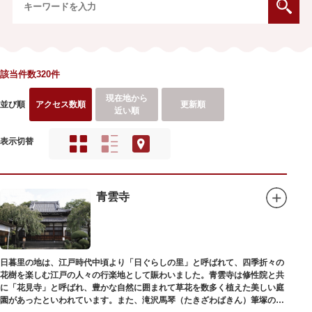
該当件数320件
現在地から
並び順
アクセス数順
更新順
近い順
表示切替
青雲寺
日暮里の地は、江戸時代中頃より「日ぐらしの里」と呼ばれて、四季折々の
花樹を楽しむ江戸の人々の行楽地として賑わいました。青雲寺は修性院と共
に「花見寺」と呼ばれ、豊かな自然に囲まれて草花を数多く植えた美しい庭
園があったといわれています。また、滝沢馬琴（たきざわばきん）筆塚の碑