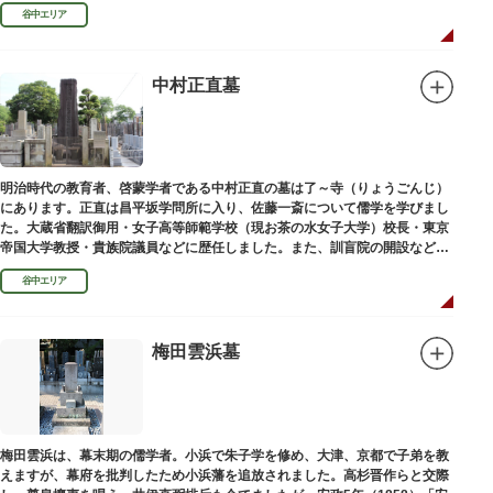
があります。
谷中エリア
中村正直墓
明治時代の教育者、啓蒙学者である中村正直の墓は了～寺（りょうごんじ）
にあります。正直は昌平坂学問所に入り、佐藤一斎について儒学を学びまし
た。大蔵省翻訳御用・女子高等師範学校（現お茶の水女子大学）校長・東京
帝国大学教授・貴族院議員などに歴任しました。また、訓盲院の開設など女
子教育や障害者教育にも力を注ぎました。明治24（1891）病没しました。
谷中エリア
梅田雲浜墓
梅田雲浜は、幕末期の儒学者。小浜で朱子学を修め、大津、京都で子弟を教
えますが、幕府を批判したため小浜藩を追放されました。高杉晋作らと交際