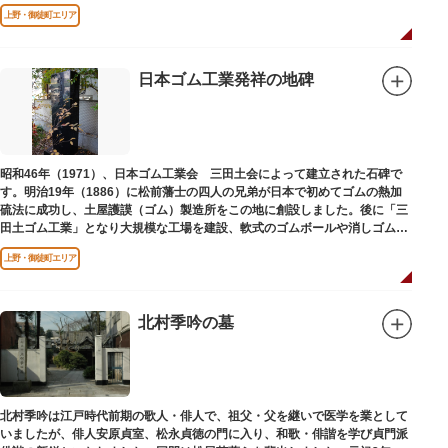
（1975）に同会が建立しました。
上野・御徒町エリア
日本ゴム工業発祥の地碑
昭和46年（1971）、日本ゴム工業会 三田土会によって建立された石碑で
す。明治19年（1886）に松前藩士の四人の兄弟が日本で初めてゴムの熱加
硫法に成功し、土屋護謨（ゴム）製造所をこの地に創設しました。後に「三
田土ゴム工業」となり大規模な工場を建設、軟式のゴムボールや消しゴムな
ど新しいゴム製品を次々に開発しました。
上野・御徒町エリア
北村季吟の墓
北村季吟は江戸時代前期の歌人・俳人で、祖父・父を継いで医学を業として
いましたが、俳人安原貞室、松永貞徳の門に入り、和歌・俳諧を学び貞門派