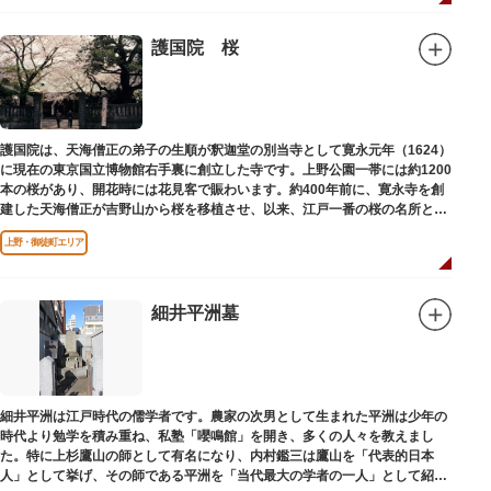
後も縁があり、嘉納の人柄や骨格などを熟知していた朝倉は、嘉納の海外出
張中に本作を制作して周囲を驚かせました。しっかりした体幹を感じさせる
ポーズは、嘉納の柔道家としての「不動の姿勢」を意識したと思われます。
護国院 桜
護国院は、天海僧正の弟子の生順が釈迦堂の別当寺として寛永元年（1624）
に現在の東京国立博物館右手裏に創立した寺です。上野公園一帯には約1200
本の桜があり、開花時には花見客で賑わいます。約400年前に、寛永寺を創
建した天海僧正が吉野山から桜を移植させ、以来、江戸一番の桜の名所とし
て今日に及んでいます。
上野・御徒町エリア
細井平洲墓
細井平洲は江戸時代の儒学者です。農家の次男として生まれた平洲は少年の
時代より勉学を積み重ね、私塾「嚶鳴館」を開き、多くの人々を教えまし
た。特に上杉鷹山の師として有名になり、内村鑑三は鷹山を「代表的日本
人」として挙げ、その師である平洲を「当代最大の学者の一人」として紹介