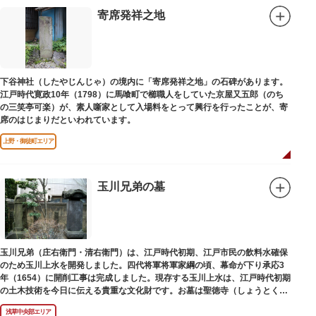
寄席発祥之地
下谷神社（したやじんじゃ）の境内に「寄席発祥之地」の石碑があります。
江戸時代寛政10年（1798）に馬喰町で櫛職人をしていた京屋又五郎（のち
の三笑亭可楽）が、素人噺家として入場料をとって興行を行ったことが、寄
席のはじまりだといわれています。
上野・御徒町エリア
玉川兄弟の墓
玉川兄弟（庄右衛門・清右衛門）は、江戸時代初期、江戸市民の飲料水確保
のため玉川上水を開発しました。四代将軍将軍家綱の頃、幕命が下り承応3
年（1654）に開削工事は完成しました。現存する玉川上水は、江戸時代初期
の土木技術を今日に伝える貴重な文化財です。お墓は聖徳寺（しょうとく
じ）にあります。
浅草中央部エリア