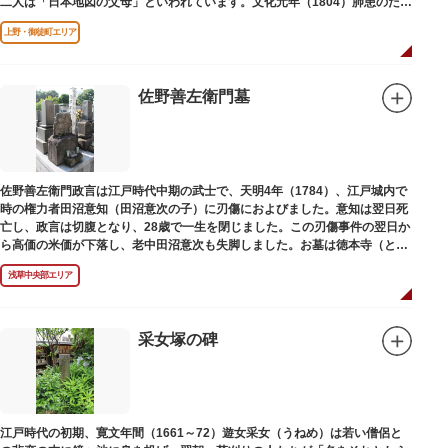
二人は「日本地図の父母」といわれています。文化元年（1804）肺患のため
没しました。お墓は源空寺（げんくうじ）にあります。
上野・御徒町エリア
佐野善左衛門墓
佐野善左衛門政言は江戸時代中期の武士で、天明4年（1784）、江戸城内で
時の権力者田沼意知（田沼意次の子）に刃傷におよびました。意知は翌日死
亡し、政言は切腹となり、28歳で一生を閉じました。この刃傷事件の翌日か
ら高価の米価が下落し、老中田沼意次も失脚しました。お墓は徳本寺（とく
ほんじ）境内にあります。
浅草中央部エリア
采女塚の碑
江戸時代の初期、寛文年間（1661～72）遊女采女（うねめ）は若い僧侶と