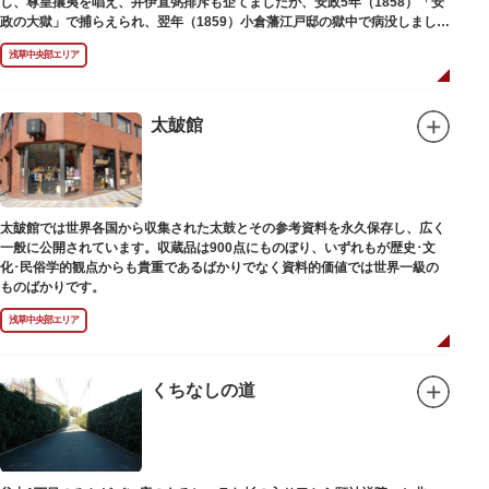
し、尊皇攘夷を唱え、井伊直弼排斥も企てましたが、安政5年（1858）「安
政の大獄」で捕らえられ、翌年（1859）小倉藩江戸邸の獄中で病没しまし
た。お墓は海禅寺（かいぜんじ）にあります。
浅草中央部エリア
太皷館
太皷館では世界各国から収集された太鼓とその参考資料を永久保存し、広く
一般に公開されています。収蔵品は900点にものぼり、いずれもが歴史･文
化･民俗学的観点からも貴重であるばかりでなく資料的価値では世界一級の
ものばかりです。
浅草中央部エリア
くちなしの道