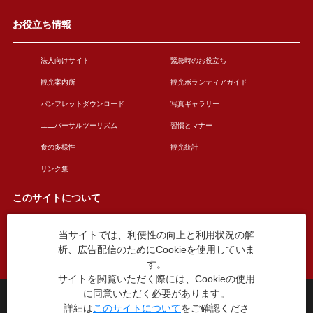
お役立ち情報
法人向けサイト
緊急時のお役立ち
観光案内所
観光ボランティアガイド
パンフレットダウンロード
写真ギャラリー
ユニバーサルツーリズム
習慣とマナー
食の多様性
観光統計
リンク集
このサイトについて
当サイトでは、利便性の向上と利用状況の解
このサイトについて
広告掲載について
析、広告配信のためにCookieを使用していま
お問い合わせ
す。
サイトを閲覧いただく際には、Cookieの使用
に同意いただく必要があります。
台東区役所観光課
詳細は
このサイトについて
をご確認くださ
〒110-8615 東京都台東区東上野4丁目5番6号