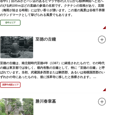
谷中1丁目のみかどパン店のあるヒマラヤ杉の入り口から頤神禅院へと北へ
のびる約100ｍほどの直線の参道の名前です。クチナシの垣根があり、花期
（梅雨が始まる時期）には甘い香りが漂います。この道の風景は谷根千界隈
のランドマークとして挙げられる風景でもあります。
谷中エリア
至徳の古鐘
至徳の古鐘は、南北朝時代至徳4年（1387）に鋳造されたもので、その時代
の鐘は東京都では珍しく、都内有数の古鐘として、特に「至徳の古鐘」と呼
ばれています。当初、武蔵国多西郡または騎西郡、あるいは相模国西郡のい
ずれかの寺にあったものを、後に浅草寺に移したと推察されます。
現在は、五重塔北側の絵馬堂内に保管されています。絵馬堂は通常非公開と
浅草中央部エリア
なっていますが、不定期で行われる「伝法院庭園拝観と絵馬展」が開催され
る際は、展示されている至徳の古鐘を見ることができます。
勝川春章墓