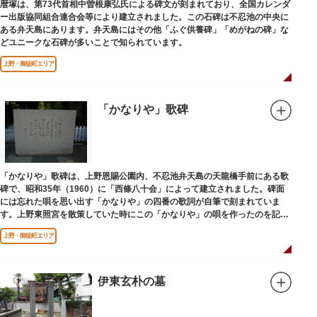
暦塚は、第73代首相中曽根康弘氏による碑文が刻まれており、全国カレンダ
ー出版協同組合連合会等により建立されました。この石碑は不忍池の中央に
ある弁天島にあります。弁天島にはその他「ふぐ供養碑」「めがねの碑」な
どユニークな石碑が多いことで知られています。
上野・御徒町エリア
「かなりや」歌碑
「かなりや」歌碑は、上野恩賜公園内、不忍池弁天島の天龍橋手前にある歌
碑で、昭和35年（1960）に「西條八十会」によって建立されました。碑面
には忘れた唄を思い出す「かなりや」の四番の歌詞が自筆で刻まれていま
す。上野東照宮を散策していた時にこの「かなりや」の唄を作ったのを記念
してこの地に建てられました。
上野・御徒町エリア
伊東玄朴の墓