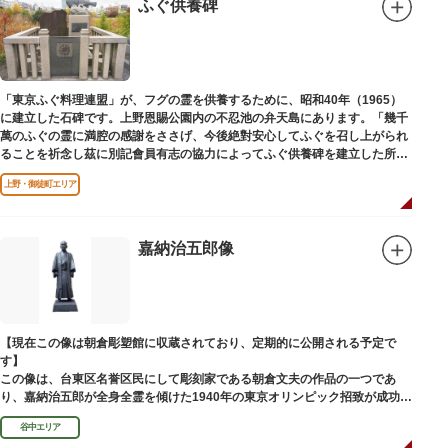
ふぐ供養碑
「東京ふぐ料理連盟」が、フグの霊を供養するために、昭和40年（1965）
に建立した石碑です。上野恩賜公園内の不忍池の弁天島にあります。「幾千
萬のふぐの霊に満腔の感謝をささげ、今後絶對安心してふぐを召し上がられ
ることを祈念し茲に別記會員有志の協力によってふぐ供養碑を建立した所以
であります」と刻まれています。
上野・御徒町エリア
嘉納治五郎像
【現在この像は朝倉彫塑館に収蔵されており、定期的に公開される予定で
す】
この像は、台東区名誉区民にして彫刻家である朝倉文夫の作品の一つであ
り、嘉納治五郎が全身全霊を傾けた1940年の東京オリンピック招致が成功
（のちに返上）した、1936年に制作されました。
谷中エリア
朝倉文夫は、1907～1910年ころに嘉納と知り合ったと推察されます。その