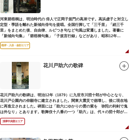
河東碧梧桐は、明治時代の 俳人で正岡子規門の高弟です。高浜虚子と対立し
定型・季語を離れた新傾向俳句を提唱。全国行脚して「三千里」「続三千
里」をまとめた後、自由律、ルビつき句など句風は変遷しました。著書に
「新傾向句集」「碧梧桐句集」「子規言行録」などがあり、昭和12年
（1937）に没し、お墓は梅林寺（ばいりんじ）にあります。
根岸・入谷・金杉エリア
花川戸助六の歌碑
花川戸助六の歌碑は、明治12年（1879）に九世市川団十郎が中心となり、
花川戸公園内の仰願寺に建立されました。関東大震災で崩壊し、後に現在地
に再造立されました。碑面には「助六にゆかりの雲の紫を 弥陀の利剣で鬼
は外なり」とあります。歌舞伎十八番の一つ「助六」は、代々の団十郎が伝
えていますが、助六の実像は不明です。
浅草中央部エリア