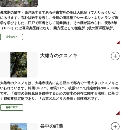
幕末期の蘭学・西洋医学者である伊東玄朴の墓は天龍院（てんりゅういん）
にあります。玄朴は医学を志し、長崎の鳴滝塾でシーボルトよりオランダ医
学を学びました。江戸で医者として開業後は、その腕が認められ、安政5年
（1858）には幕府奥医師になり、蘭方医として種痘所（後の西洋医学所、現
東京大学医学部）の開設などに尽力し、明治4年（1871）72歳で没しまし
谷中エリア
た。
大雄寺のクスノキ
大雄寺のクスノキは、大雄寺境内にある巨木で都内で一番大きいクスノキと
いわれています。幹回り6.2ｍ、樹高13ｍ、枝張12ｍで推定樹齢200～300年
です。「都市の美観風致を維持するための樹木の保存に関する法律」に基づ
く都知事指定樹であり、「台東区みどりの条例」保護樹木です。
谷中エリア
谷中の紅葉