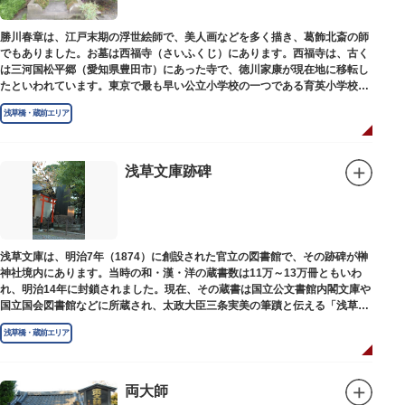
勝川春章は、江戸末期の浮世絵師で、美人画などを多く描き、葛飾北斎の師
でもありました。お墓は西福寺（さいふくじ）にあります。西福寺は、古く
は三河国松平郷（愛知県豊田市）にあった寺で、徳川家康が現在地に移転し
たといわれています。東京で最も早い公立小学校の一つである育英小学校の
発祥の地としても知られています。
浅草橋・蔵前エリア
浅草文庫跡碑
浅草文庫は、明治7年（1874）に創設された官立の図書館で、その跡碑が榊
神社境内にあります。当時の和・漢・洋の蔵書数は11万～13万冊ともいわ
れ、明治14年に封鎖されました。現在、その蔵書は国立公文書館内閣文庫や
国立国会図書館などに所蔵され、太政大臣三条実美の筆蹟と伝える「浅草文
庫」の朱印が押されています。
浅草橋・蔵前エリア
両大師