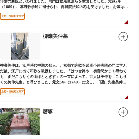
俳諧の新鋭といわれました。同門は松尾芭蕉らを輩出しました。元禄2年
（1689）、幕府歌学所に補せられ、再昌院法印の称を受けました。お墓は正
慶寺（しょうけいじ）にあります。
上野・御徒町エリア
柳瀬美仲墓
柳瀬美仲は、江戸時代中期の歌人。、京都で詠歌を武者小路実陰の門に学ん
だ後、江戸に出て和歌を教授しました。「はつせ路や 初音聞かまく尋ねて
も まだこもりくの山ほととぎす」の一首によって、世人は美仲を「こもり
くの美仲先生」と呼びました。元文5年（1740）に没し、「隠口先生美仲甫
之墓」と刻まれた墓が教證寺（きょうしょうじ）にあります。
上野・御徒町エリア
暦塚