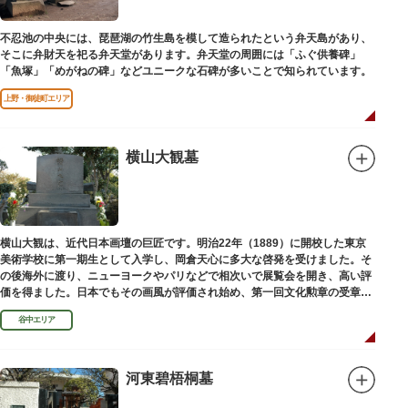
不忍池の中央には、琵琶湖の竹生島を模して造られたという弁天島があり、
そこに弁財天を祀る弁天堂があります。弁天堂の周囲には「ふぐ供養碑」
「魚塚」「めがねの碑」などユニークな石碑が多いことで知られています。
上野・御徒町エリア
横山大観墓
横山大観は、近代日本画壇の巨匠です。明治22年（1889）に開校した東京
美術学校に第一期生として入学し、岡倉天心に多大な啓発を受けました。そ
の後海外に渡り、ニューヨークやパリなどで相次いで展覧会を開き、高い評
価を得ました。日本でもその画風が評価され始め、第一回文化勲章の受章者
となりました。お墓は谷中霊園にあります。
谷中エリア
河東碧梧桐墓