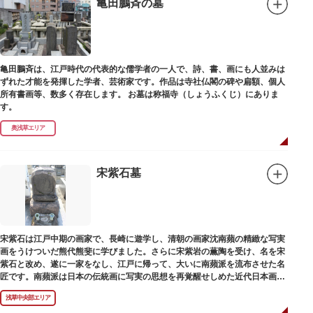
亀田鵬斉の墓
亀田鵬斉は、江戸時代の代表的な儒学者の一人で、詩、書、画にも人並みは
ずれた才能を発揮した学者、芸術家です。作品は寺社仏閣の碑や扁額、個人
所有書画等、数多く存在します。 お墓は称福寺（しょうふくじ）にありま
す。
奥浅草エリア
宋紫石墓
宋紫石は江戸中期の画家で、長崎に遊学し、清朝の画家沈南蘋の精緻な写実
画をうけついだ熊代熊斐に学びました。さらに宋紫岩の薫陶を受け、名を宋
紫石と改め、遂に一家をなし、江戸に帰って、大いに南蘋派を流布させた名
匠です。南蘋派は日本の伝統画に写実の思想を再覚醒せしめた近代日本画壇
の源流です。お墓は徳本寺（とくほんじ）境内にあります。
浅草中央部エリア