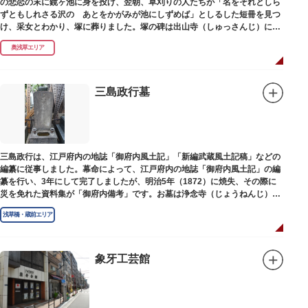
の悲恋の末に鏡ヶ池に身を投げ、翌朝、草刈りの人たちが「名をそれとしら
ずともしれさる沢の あとをかがみが池にしずめば」としるした短冊を見つ
け、采女とわかり、塚に葬りました。塚の碑は出山寺（しゅっさんじ）にあ
ります。
奥浅草エリア
三島政行墓
三島政行は、江戸府内の地誌「御府内風土記」「新編武蔵風土記稿」などの
編纂に従事しました。幕命によって、江戸府内の地誌「御府内風土記」の編
纂を行い、3年にして完了しましたが、明治5年（1872）に焼失、その際に
災を免れた資料集が「御府内備考」です。お墓は浄念寺（じょうねんじ）境
内にあります。
浅草橋・蔵前エリア
象牙工芸館