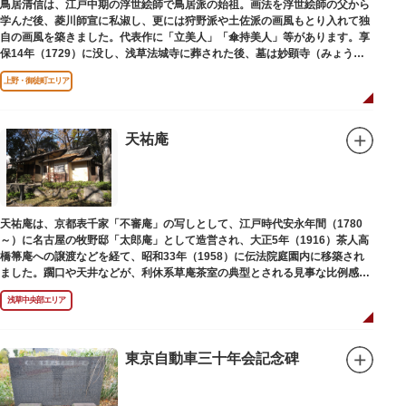
鳥居清信は、江戸中期の浮世絵師で鳥居派の始祖。画法を浮世絵師の父から
学んだ後、菱川師宣に私淑し、更には狩野派や土佐派の画風もとり入れて独
自の画風を築きました。代表作に「立美人」「傘持美人」等があります。享
保14年（1729）に没し、浅草法城寺に葬された後、墓は妙顕寺（みょうけ
んじ）に移されました。
上野・御徒町エリア
天祐庵
天祐庵は、京都表千家「不審庵」の写しとして、江戸時代安永年間（1780
～）に名古屋の牧野邸「太郎庵」として造営され、大正5年（1916）茶人高
橋箒庵への譲渡などを経て、昭和33年（1958）に伝法院庭園内に移築され
ました。躙口や天井などが、利休系草庵茶室の典型とされる見事な比例感を
醸し出しています。
浅草中央部エリア
東京自動車三十年会記念碑