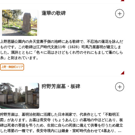
蓮華の歌碑
上野恩賜公園内の弁天堂裏手側の池畔にある歌碑で、不忍池の蓮花を詠んだ
ものです。この歌碑は江戸時代文政11年（1828）司馬乃屋嘉明が建立しま
した。漢詩とともに「色々に花はさけどもくれ竹のそれにもまして蓬のしら
糸」と刻まれています。
上野・御徒町エリア
狩野芳崖墓・板碑
狩野芳崖は、墓明治初期に活躍した日本画家で、代表作として「不動明王
図」があります。お墓は長安寺（ちょうあんじ）の墓地の中ほどにあり、板
碑は死者の菩提を弔うため、生前に自らの死後に備えて供養を行うため建立
した塔婆の一種です。長安寺境内には鎌倉・室町時代合わせて4基あり、