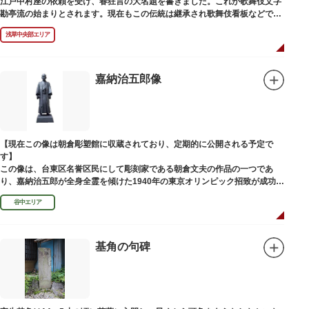
江戸中村座の依頼を受け、春狂言の大名題を書きました。これが歌舞伎文字
勘亭流の始まりとされます。現在もこの伝統は継承され歌舞伎看板などで使
われています。 お墓は清光寺（せいこうじ）境内にあります。
浅草中央部エリア
嘉納治五郎像
【現在この像は朝倉彫塑館に収蔵されており、定期的に公開される予定で
す】
この像は、台東区名誉区民にして彫刻家である朝倉文夫の作品の一つであ
り、嘉納治五郎が全身全霊を傾けた1940年の東京オリンピック招致が成功
（のちに返上）した、1936年に制作されました。
谷中エリア
朝倉文夫は、1907～1910年ころに嘉納と知り合ったと推察されます。その
後も縁があり、嘉納の人柄や骨格などを熟知していた朝倉は、嘉納の海外出
張中に本作を制作して周囲を驚かせました。しっかりした体幹を感じさせる
ポーズは、嘉納の柔道家としての「不動の姿勢」を意識したと思われます。
基角の句碑