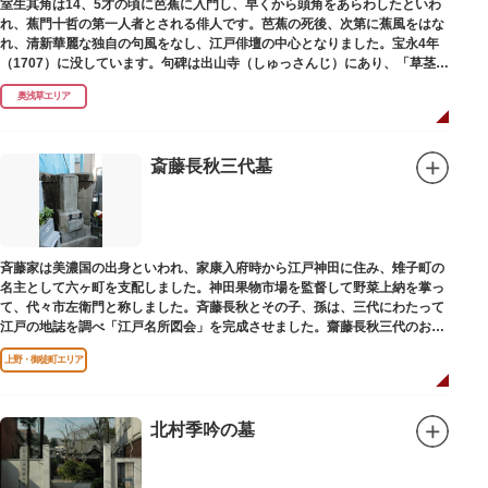
室生其角は14、5才の頃に芭蕉に入門し、早くから頭角をあらわしたといわ
れ、蕉門十哲の第一人者とされる俳人です。芭蕉の死後、次第に蕉風をはな
れ、清新華麗な独自の句風をなし、江戸俳壇の中心となりました。宝永4年
（1707）に没しています。句碑は出山寺（しゅっさんじ）にあり、「草茎を
つつむ葉もなき 雲間哉」と刻まれています。
奥浅草エリア
斎藤長秋三代墓
斉藤家は美濃国の出身といわれ、家康入府時から江戸神田に住み、雉子町の
名主として六ヶ町を支配しました。神田果物市場を監督して野菜上納を掌っ
て、代々市左衛門と称しました。斉藤長秋とその子、孫は、三代にわたって
江戸の地誌を調べ「江戸名所図会」を完成させました。齋藤長秋三代のお墓
は法善寺（ほうぜんじ）にあります。
上野・御徒町エリア
北村季吟の墓