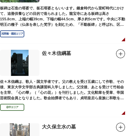
板碑は石造の塔婆で、板石塔婆ともいいます。鎌倉時代から室町時代にかけ
て、追善供養などの目的で造られました。龍宝寺にある板碑は高さ
155.8cm、上端の幅39cm、下端の幅44.5cm、厚さ約5cmです。中央に不動
明王の種子（仏体を表した梵字）を刻むため、「不動板碑」と呼ばれ、区内
現存の板碑を代表するもののひとつです。
浅草橋・蔵前エリア
佐々木信綱墓
佐々木信綱は、歌人・国文学者です。父の教えを受け五歳にして作歌、その
後、東京大学文学部古典講習科入学しました。父没後、あとを受けて竹柏会
を主宰、「心の華」（「心の花」）を刊行しました。文化勲章を受章、帝国
芸術院会員となりました。歌会始撰者でもあり、貞明皇后ら皇族に和歌を指
導しました。そのお墓は谷中霊園にあります。
谷中エリア
大久保主水の墓