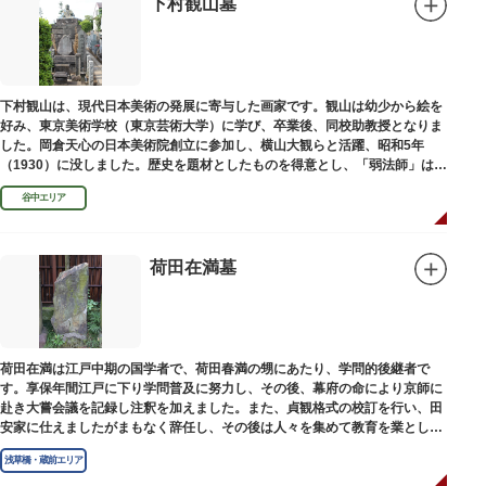
下村観山墓
下村観山は、現代日本美術の発展に寄与した画家です。観山は幼少から絵を
好み、東京美術学校（東京芸術大学）に学び、卒業後、同校助教授となりま
した。岡倉天心の日本美術院創立に参加し、横山大観らと活躍、昭和5年
（1930）に没しました。歴史を題材としたものを得意とし、「弱法師」は代
表作です。お墓は安立寺（あんりゅうじ）にあります。
谷中エリア
荷田在満墓
荷田在満は江戸中期の国学者で、荷田春満の甥にあたり、学問的後継者で
す。享保年間江戸に下り学問普及に努力し、その後、幕府の命により京師に
赴き大嘗会議を記録し注釈を加えました。また、貞観格式の校訂を行い、田
安家に仕えましたがまもなく辞任し、その後は人々を集めて教育を業としま
した。お墓は金竜寺（きんりゅうじ）境内にあります。
浅草橋・蔵前エリア