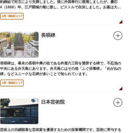
約締結で対立により失脚しました。後に外国奉行に復権しましたが、慶応
4（1868）年、江戸開城の報に接し、ピストルで自決しました。お墓は大正
寺（たいしょうじ）にあります。
上野・御徒町エリア
長唄碑
長唄碑は、幕末の長唄中興の祖である杵屋六三郎を賛辞する碑で、不忍池の
中央にある弁天島にあります。弁天島にはその他「ふぐ供養碑」「めがねの
碑」などユニークな石碑が多いことで知られています。
上野・御徒町エリア
日本芸術院
芸術上の功績顕著な芸術家を優遇するための栄誉機関です。芸術に寄与する