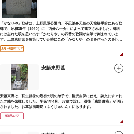
「かなりや」歌碑は、上野恩賜公園内、不忍池弁天島の天龍橋手前にある歌
碑で、昭和35年（1960）に「西條八十会」によって建立されました。碑面
には忘れた唄を思い出す「かなりや」の四番の歌詞が自筆で刻まれていま
す。上野東照宮を散策していた時にこの「かなりや」の唄を作ったのを記念
してこの地に建てられました。
上野・御徒町エリア
安藤東野墓
安藤東野は、荻生徂徠の最初の頃の弟子で、柳沢吉保に仕え、詩文にすぐれ
た才能を発揮しました。享保4年4月、37歳で没し、没後「東野遺稿」が刊行
されました。お墓は福寿院（ふくじゅいん）にあります。
奥浅草エリア