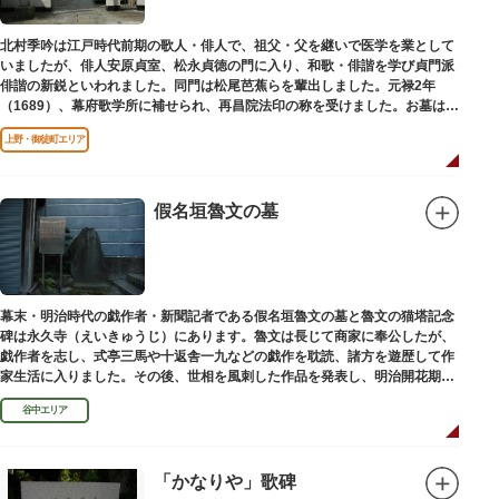
北村季吟は江戸時代前期の歌人・俳人で、祖父・父を継いで医学を業として
いましたが、俳人安原貞室、松永貞徳の門に入り、和歌・俳諧を学び貞門派
俳諧の新鋭といわれました。同門は松尾芭蕉らを輩出しました。元禄2年
（1689）、幕府歌学所に補せられ、再昌院法印の称を受けました。お墓は正
慶寺（しょうけいじ）にあります。
上野・御徒町エリア
假名垣魯文の墓
幕末・明治時代の戯作者・新聞記者である假名垣魯文の墓と魯文の猫塔記念
碑は永久寺（えいきゅうじ）にあります。魯文は長じて商家に奉公したが、
戯作者を志し、式亭三馬や十返舎一九などの戯作を耽読、諸方を遊歴して作
家生活に入りました。その後、世相を風刺した作品を発表し、明治開花期の
花形作家となりました。墓石には、聖観音を線刻した板碑がはめ込まれてい
谷中エリア
ます。
「かなりや」歌碑