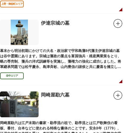
であります」と刻まれています。
上野・御徒町エリア
伊達宗城の墓
幕末から明治初期にかけての大名・政治家で宇和島藩8代藩主伊達宗城の墓
は谷中霊園にあります。宗城は藩政の重点を富国強兵・殖産興業策をとり、
蝋の専売制、藩兵の洋式訓練等を実施し、藩権力の強化に成功しました。将
軍継承問題では松平慶永、島津斉彬、山内豊信の諸侯と共に慶喜を擁立し
（幕末の四賢候といわれます）幕政改革を志す一橋派の有力メンバーとなっ
谷中エリア
て活躍しました。
岡崎屋勘六墓
岡崎屋勘六は江戸末期の書家・勘亭流の祖で、勘亭流とは江戸歌舞伎の看
板、番付、台本などに使われる特殊な書体のことです。安永8年（1779）、