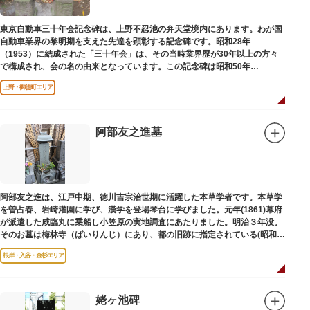
東京自動車三十年会記念碑は、上野不忍池の弁天堂境内にあります。わが国
自動車業界の黎明期を支えた先達を顕彰する記念碑です。昭和28年
（1953）に結成された「三十年会」は、その当時業界歴が30年以上の方々
で構成され、会の名の由来となっています。この記念碑は昭和50年
（1975）に同会が建立しました。
上野・御徒町エリア
阿部友之進墓
阿部友之進は、江戸中期、徳川吉宗治世期に活躍した本草学者です。本草学
を曽占春、岩崎灌園に学び、漢学を登場琴台に学びました。元年(1861)幕府
が派遣した咸臨丸に乗船し小笠原の実地調査にあたりました。明治３年没。
そのお墓は梅林寺（ばいりんじ）にあり、都の旧跡に指定されている(昭和３
年指定)。
根岸・入谷・金杉エリア
姥ヶ池碑