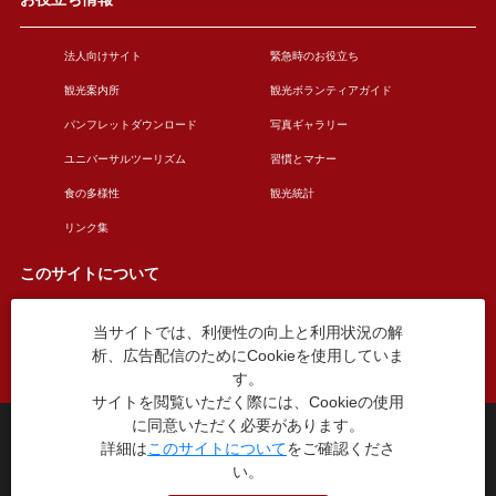
法人向けサイト
緊急時のお役立ち
観光案内所
観光ボランティアガイド
パンフレットダウンロード
写真ギャラリー
ユニバーサルツーリズム
習慣とマナー
食の多様性
観光統計
リンク集
このサイトについて
当サイトでは、利便性の向上と利用状況の解
このサイトについて
広告掲載について
析、広告配信のためにCookieを使用していま
お問い合わせ
す。
サイトを閲覧いただく際には、Cookieの使用
に同意いただく必要があります。
台東区役所観光課
詳細は
このサイトについて
をご確認くださ
〒110-8615 東京都台東区東上野4丁目5番6号
い。
TEL：03-5246-1151
（平日8:30〜17:15 土日祝休み）