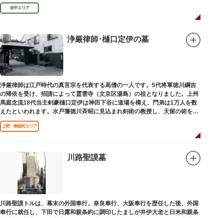
「長安寺板碑」として台東区の有形文化財に指定されています。
谷中エリア
浄厳律師･樋口定伊の墓
浄厳律師は江戸時代の真言宗を代表する高僧の一人です。5代将軍徳川綱吉
の帰依を受け、招請によって霊雲寺（文京区湯島）の祖となりました。上州
馬庭念流18代当主剣豪樋口定伊は神田下谷に道場を構え、門弟は1万人を数
えたといわれます。水戸藩徳川斉昭に見込まれ剣術の教授し、天留の術を創
案しました。お墓は妙極院（みょうごくいん）にあります。
上野・御徒町エリア
川路聖謨墓
川路聖謨トルは、幕末の外国奉行。奈良奉行、大阪奉行を歴任した後、外国
奉行に就任し、下田で日露和親条約に調印したましが井伊大老と日米和親条