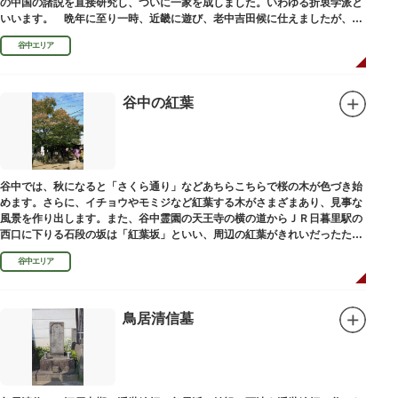
の中国の諸説を直接研究し、ついに一家を成しました。いわゆる折衷学派と
いいます。 晩年に至り一時、近畿に遊び、老中吉田候に仕えましたが、前
田家に賓使としてまぬかれ、三百石を給せられました。
谷中エリア
谷中の紅葉
谷中では、秋になると「さくら通り」などあちらこちらで桜の木が色づき始
めます。さらに、イチョウやモミジなど紅葉する木がさまざまあり、見事な
風景を作り出します。また、谷中霊園の天王寺の横の道からＪＲ日暮里駅の
西口に下りる石段の坂は「紅葉坂」といい、周辺の紅葉がきれいだったため
このように命名されたという説があります。
谷中エリア
鳥居清信墓