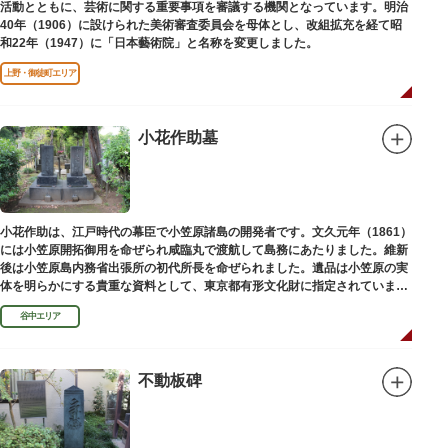
活動とともに、芸術に関する重要事項を審議する機関となっています。明治
40年（1906）に設けられた美術審査委員会を母体とし、改組拡充を経て昭
和22年（1947）に「日本藝術院」と名称を変更しました。
上野・御徒町エリア
小花作助墓
小花作助は、江戸時代の幕臣で小笠原諸島の開発者です。文久元年（1861）
には小笠原開拓御用を命ぜられ咸臨丸で渡航して島務にあたりました。維新
後は小笠原島内務省出張所の初代所長を命ぜられました。遺品は小笠原の実
体を明らかにする貴重な資料として、東京都有形文化財に指定されていま
す。お墓は谷中霊園にあります。
谷中エリア
不動板碑