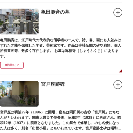
亀田鵬斉の墓
亀田鵬斉は、江戸時代の代表的な儒学者の一人で、詩、書、画にも人並みは
ずれた才能を発揮した学者、芸術家です。作品は寺社仏閣の碑や扁額、個人
所有書画等、数多く存在します。 お墓は称福寺（しょうふくじ）にありま
す。
奥浅草エリア
宮戸座跡碑
宮戸座は明治29年（1896）に開場、座名は隅田川の古称「宮戸川」にちな
んだといわれます。関東大震災で焼失後、昭和3年（1928）に再建され、昭
和12年（1937）に廃座となりました。この舞台で修業し、のち名優になっ
た人は多く、別名「出世小屋」ともいわれています。宮戸座跡之碑は昭和53