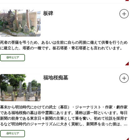
板碑
死者の菩薩を弔うため、あるいは生前に自らの死後に備えて供養を行うため
に建立した、塔婆の一種です。板石塔婆・青石塔婆とも言われています。
谷中エリア
福地桜痴墓
幕末から明治時代にかけての武士（幕臣）・ジャーナリスト・作家・劇作家
である福地桜痴の墓は谷中霊園にあります。通称は源一郎といいます。毎日
新聞の前身である東京日々新聞の主筆として筆を奮い、初めて社説を採用す
るなど明治時代のジャーナリズムに大きく貢献し、新聞界を去った後は、文
学者として活躍しました。
谷中エリア