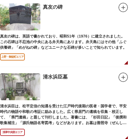
真友の碑
真友の碑は、英語で書かれており、昭和51年（1976）に建立されました。
この石碑は不忍池の中央にある弁天島にあります。弁天島にはその他「ふぐ
供養碑」「めがねの碑」などユニークな石碑が多いことで知られています。
上野・御徒町エリア
清水浜臣墓
清水浜臣は、松平定信の知遇を受けた江戸時代後期の医者・国学者で、平安
時代の物語や和歌の考証に励みました。広く県居門の遺稿を収集・校正し
て、「県門遺稿」と題して刊行しました。著書には、「杉田日記」「後撰和
歌集補注」「源氏物語名寄図考」などがあります。お墓は善照寺（ぜんしょ
うじ）境内にあります。
浅草中央部エリア