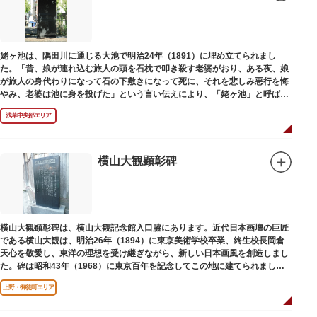
姥ヶ池は、隅田川に通じる大池で明治24年（1891）に埋め立てられまし
た。「昔、娘が連れ込む旅人の頭を石枕で叩き殺す老婆がおり、ある夜、娘
が旅人の身代わりになって石の下敷きになって死に、それを悲しみ悪行を悔
やみ、老婆は池に身を投げた」という言い伝えにより、「姥ヶ池」と呼ばれ
ていました。その碑は花川戸公園内にあります。
浅草中央部エリア
横山大観顕彰碑
横山大観顕彰碑は、横山大観記念館入口脇にあります。近代日本画壇の巨匠
である横山大観は、明治26年（1894）に東京美術学校卒業、終生校長岡倉
天心を敬愛し、東洋の理想を受け継ぎながら、新しい日本画風を創造しまし
た。碑は昭和43年（1968）に東京百年を記念してこの地に建てられまし
た。
上野・御徒町エリア