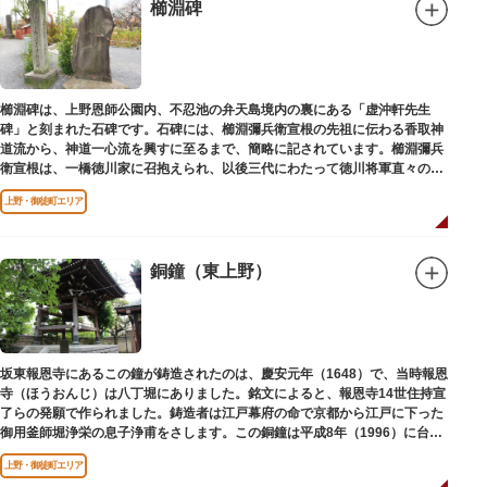
櫛淵碑
櫛淵碑は、上野恩師公園内、不忍池の弁天島境内の裏にある「虚沖軒先生
碑」と刻まれた石碑です。石碑には、櫛淵彌兵衛宣根の先祖に伝わる香取神
道流から、神道一心流を興すに至るまで、簡略に記されています。櫛淵彌兵
衛宣根は、一橋徳川家に召抱えられ、以後三代にわたって徳川将軍直々の護
衛役として仕えました。
上野・御徒町エリア
銅鐘（東上野）
坂東報恩寺にあるこの鐘が鋳造されたのは、慶安元年（1648）で、当時報恩
寺（ほうおんじ）は八丁堀にありました。銘文によると、報恩寺14世住持宣
了らの発願で作られました。鋳造者は江戸幕府の命で京都から江戸に下った
御用釜師堀浄栄の息子浄甫をさします。この銅鐘は平成8年（1996）に台東
区有形文化財として登載されました。
上野・御徒町エリア