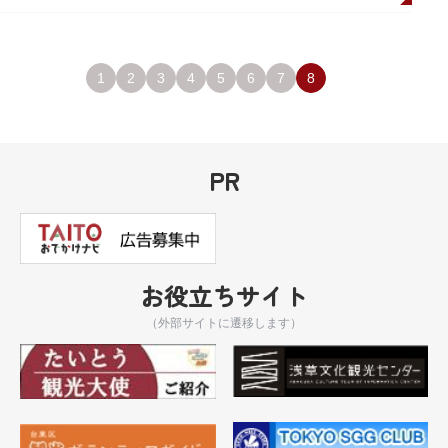
1
2
3
4
5
6
7
8
PR
お役立ちサイト
（外部サイトに遷移します）