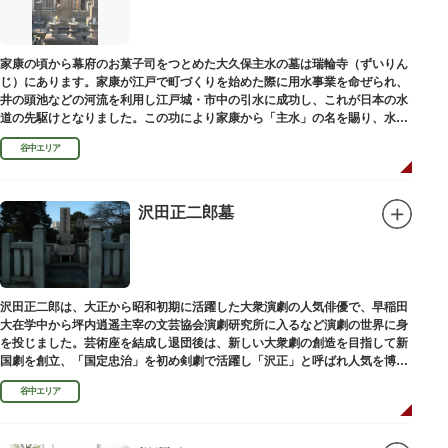
家康の頃から幕府のお菓子司をつとめた大久保主水の墓は瑞輪寺（ずいりん
じ）にあります。家康が江戸で町づくりを始めた際に用水事業を命ぜられ、
井の頭池などの河流を利用し江戸城・市中の引水に成功し、これが日本の水
道の先駆けとなりました。この功により家康から「主水」の名を賜り、水は
濁らざるを尊しとして「もんと」と読むようになったといわれます。
谷中エリア
沢田正二郎墓
沢田正二郎は、大正から昭和初期に活躍した大衆演劇の人気俳優で、早稲田
大在学中から坪内逍遥主宰の文芸協会演劇研究所に入るなど演劇の世界に身
を投じました。芸術座を結成し退団後は、新しい大衆劇の創造を目指して新
国劇を創立、「国定忠治」を初め剣劇で活躍し「沢正」と呼ばれ人気を博し
ました。お墓は谷中霊園にあります。
谷中エリア