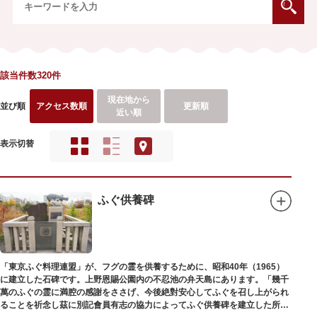
該当件数320件
現在地から
並び順
アクセス数順
更新順
近い順
表示切替
ふぐ供養碑
「東京ふぐ料理連盟」が、フグの霊を供養するために、昭和40年（1965）
に建立した石碑です。上野恩賜公園内の不忍池の弁天島にあります。「幾千
萬のふぐの霊に満腔の感謝をささげ、今後絶對安心してふぐを召し上がられ
ることを祈念し茲に別記會員有志の協力によってふぐ供養碑を建立した所以