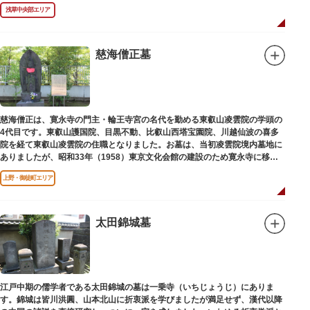
年（1978）に建てられました。
浅草中央部エリア
慈海僧正墓
慈海僧正は、寛永寺の門主・輪王寺宮の名代を勤める東叡山凌雲院の学頭の
4代目です。東叡山護国院、目黒不動、比叡山西塔宝園院、川越仙波の喜多
院を経て東叡山凌雲院の住職となりました。お墓は、当初凌雲院境内墓地に
ありましたが、昭和33年（1958）東京文化会館の建設のため寛永寺に移築
されました。
上野・御徒町エリア
太田錦城墓
江戸中期の儒学者である太田錦城の墓は一乗寺（いちじょうじ）にありま
す。錦城は皆川洪圓、山本北山に折衷派を学びましたが満足せず、漢代以降