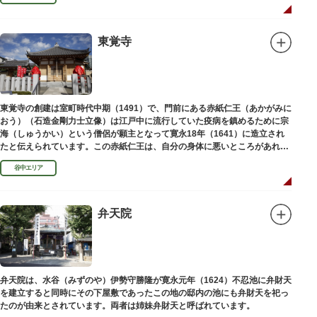
東覚寺
東覚寺の創建は室町時代中期（1491）で、門前にある赤紙仁王（あかがみに
おう）（石造金剛力士立像）は江戸中に流行していた疫病を鎮めるために宗
海（しゅうかい）という僧侶が願主となって寛永18年（1641）に造立され
たと伝えられています。この赤紙仁王は、自分の身体に悪いところがあれ
ば、仁王像の同じところに赤紙を貼ると病気が治ると信仰されています。
谷中エリア
弁天院
弁天院は、水谷（みずのや）伊勢守勝隆が寛永元年（1624）不忍池に弁財天
を建立すると同時にその下屋敷であったこの地の邸内の池にも弁財天を祀っ
たのが由来とされています。両者は姉妹弁財天と呼ばれています。