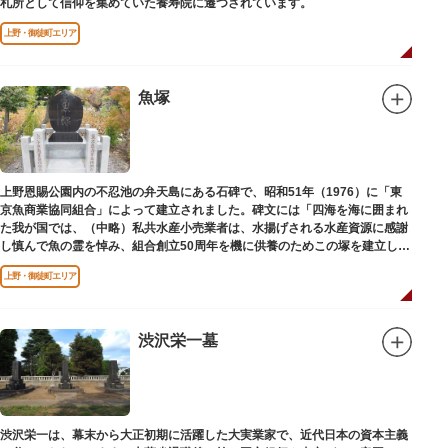
札所として信仰を集めていた養寿院に遷つされています。
上野・御徒町エリア
魚塚
上野恩賜公園内の不忍池の弁天島にある石碑で、昭和51年（1976）に「東
京魚商業協同組合」によって建立されました。碑文には「四海を海に囲まれ
た我が国では、（中略）私共水産小売業者は、水揚げされる水産資源に感謝
し慎んで魚の霊を悼み、組合創立50周年を機に供養のためこの塚を建立しま
す」とあります。
上野・御徒町エリア
渋沢栄一墓
渋沢栄一は、幕末から大正初期に活躍した大実業家で、近代日本の資本主義