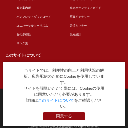
観光案内所
観光ボランティアガイド
パンフレットダウンロード
写真ギャラリー
ユニバーサルツーリズム
習慣とマナー
食の多様性
観光統計
リンク集
このサイトについて
当サイトでは、利便性の向上と利用状況の解
このサイトについて
広告掲載について
析、広告配信のためにCookieを使用していま
お問い合わせ
す。
サイトを閲覧いただく際には、Cookieの使用
に同意いただく必要があります。
台東区役所観光課
詳細は
このサイトについて
をご確認くださ
〒110-8615 東京都台東区東上野4丁目5番6号
い。
TEL：03-5246-1151
（平日8:30〜17:15 土日祝休み）
同意する
本WEBサイトに掲就されている全データについて無断転載・引用を禁じます。
Copyright©2024 台東区役所観光課 All Rights Reserved.