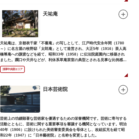
天祐庵
天祐庵は、京都表千家「不審庵」の写しとして、江戸時代安永年間（1780
～）に名古屋の牧野邸「太郎庵」として造営され、大正5年（1916）茶人高
橋箒庵への譲渡などを経て、昭和33年（1958）に伝法院庭園内に移築され
ました。躙口や天井などが、利休系草庵茶室の典型とされる見事な比例感を
醸し出しています。
浅草中央部エリア
日本芸術院
芸術上の功績顕著な芸術家を優遇するための栄誉機関です。芸術に寄与する
活動とともに、芸術に関する重要事項を審議する機関となっています。明治
40年（1906）に設けられた美術審査委員会を母体とし、改組拡充を経て昭
和22年（1947）に「日本藝術院」と名称を変更しました。