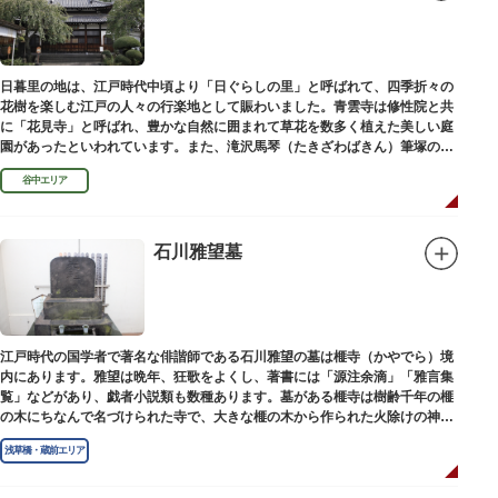
日暮里の地は、江戸時代中頃より「日ぐらしの里」と呼ばれて、四季折々の
花樹を楽しむ江戸の人々の行楽地として賑わいました。青雲寺は修性院と共
に「花見寺」と呼ばれ、豊かな自然に囲まれて草花を数多く植えた美しい庭
園があったといわれています。また、滝沢馬琴（たきざわばきん）筆塚の碑
があります。
谷中エリア
石川雅望墓
江戸時代の国学者で著名な俳諧師である石川雅望の墓は榧寺（かやでら）境
内にあります。雅望は晩年、狂歌をよくし、著書には「源注余滴」「雅言集
覧」などがあり、戯者小説類も数種あります。墓がある榧寺は樹齢千年の榧
の木にちなんで名づけられた寺で、大きな榧の木から作られた火除けの神、
秋葉権現で知られています。
浅草橋・蔵前エリア