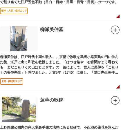
で割り当てた江戸五色不動（目白・目赤・目黒・目青・目黄）の一つです。
根岸・入谷・金杉エリア
柳瀬美仲墓
柳瀬美仲は、江戸時代中期の歌人。、京都で詠歌を武者小路実陰の門に学ん
だ後、江戸に出て和歌を教授しました。「はつせ路や 初音聞かまく尋ねて
も まだこもりくの山ほととぎす」の一首によって、世人は美仲を「こもり
くの美仲先生」と呼びました。元文5年（1740）に没し、「隠口先生美仲甫
之墓」と刻まれた墓が教證寺（きょうしょうじ）にあります。
上野・御徒町エリア
蓮華の歌碑
上野恩賜公園内の弁天堂裏手側の池畔にある歌碑で、不忍池の蓮花を詠んだ