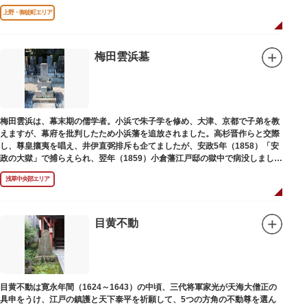
上野・御徒町エリア
梅田雲浜墓
梅田雲浜は、幕末期の儒学者。小浜で朱子学を修め、大津、京都で子弟を教
えますが、幕府を批判したため小浜藩を追放されました。高杉晋作らと交際
し、尊皇攘夷を唱え、井伊直弼排斥も企てましたが、安政5年（1858）「安
政の大獄」で捕らえられ、翌年（1859）小倉藩江戸邸の獄中で病没しまし
た。お墓は海禅寺（かいぜんじ）にあります。
浅草中央部エリア
目黄不動
目黄不動は寛永年間（1624～1643）の中頃、三代将軍家光が天海大僧正の
具申をうけ、江戸の鎮護と天下泰平を祈願して、5つの方角の不動尊を選ん