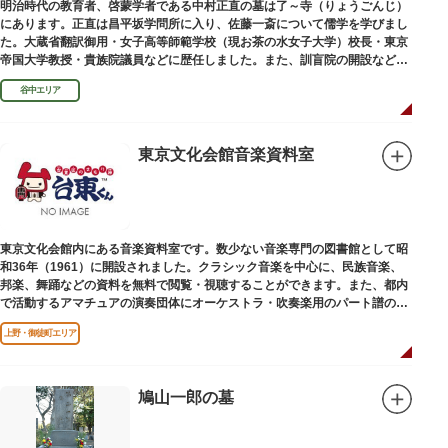
明治時代の教育者、啓蒙学者である中村正直の墓は了～寺（りょうごんじ）
にあります。正直は昌平坂学問所に入り、佐藤一斎について儒学を学びまし
た。大蔵省翻訳御用・女子高等師範学校（現お茶の水女子大学）校長・東京
帝国大学教授・貴族院議員などに歴任しました。また、訓盲院の開設など女
子教育や障害者教育にも力を注ぎました。明治24（1891）病没しました。
谷中エリア
東京文化会館音楽資料室
東京文化会館内にある音楽資料室です。数少ない音楽専門の図書館として昭
和36年（1961）に開設されました。クラシック音楽を中心に、民族音楽、
邦楽、舞踊などの資料を無料で閲覧・視聴することができます。また、都内
で活動するアマチュアの演奏団体にオーケストラ・吹奏楽用のパート譜の館
外貸出も行っています。
上野・御徒町エリア
鳩山一郎の墓