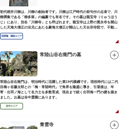
初代柄井川柳は、川柳の創始者です。川柳は江戸時代の前句付の点者で、川
柳撰集である「柳多留」の編纂でも有名です。その墓は龍宝寺（りゅうほう
じ）にあり、別名「川柳寺」とも呼ばれます。龍宝寺は上野の寛永寺を開山
した天海大僧正の法兄にあたる豪海大僧正が開山した天台宗寺院で、不動明
王の梵字を刻んだ板碑が境内に残っています。
浅草橋・蔵前エリア
常陸山谷右衛門の墓
常陸山谷右衛門は、明治時代に活躍した第19代横綱です。現役時代には二代
目梅ヶ谷藤太郎との「梅・常陸時代」で角界を隆盛に導き、引退後は、年
寄・出羽ノ海として名力士を多数育成、現在まで続く出羽海一門の礎を築き
ました。お墓は谷中霊園にあります。
谷中エリア
青雲寺