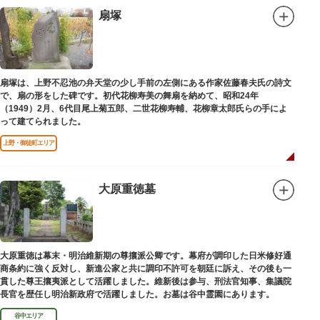
扇塚
扇塚は、上野不忍池の弁天堂の少し手前の左側にある作家佐藤春夫氏の詩文
で、扇の形をした碑です。初代花柳寿美の舞扇を納めて、昭和24年
（1949）2月、6代目尾上菊五郎、二世花柳寿輔、花柳章太郎氏らの手によ
って建てられました。
上野・御徒町エリア
大原重徳墓
大原重徳は幕末・明治維新期の尊攘派公卿です。幕府が調印した日米修好通
商条約に強く反対し、新進公家と共に調印不許可を朝廷に訴え、その後も一
貫した尊王攘夷派として活躍しました。維新後は参与、刑法官知事、集議院
長官を歴任し明治新政府で活躍しました。お墓は谷中霊園にあります。
谷中エリア