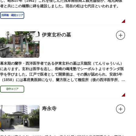
し、昭和37年（1962）これを惜しんだ浅草南部商工観光協会が、地元関係
者と共にこの橋際に碑を建設しました。現在の松は七代目といわれます。
浅草橋・蔵前エリア
伊東玄朴の墓
幕末期の蘭学・西洋医学者である伊東玄朴の墓は天龍院（てんりゅういん）
にあります。玄朴は医学を志し、長崎の鳴滝塾でシーボルトよりオランダ医
学を学びました。江戸で医者として開業後は、その腕が認められ、安政5年
（1858）には幕府奥医師になり、蘭方医として種痘所（後の西洋医学所、現
東京大学医学部）の開設などに尽力し、明治4年（1871）72歳で没しまし
谷中エリア
た。
寿永寺