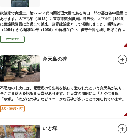
政治家で弁護士、第52～54代内閣総理大臣である鳩山一郎の墓は谷中霊園に
あります。大正元年（1912）に東京市議会議員に当選後、大正4年（1915）
に衆議院議員に当選して以来、政党政治家として活動しました。昭和29年
（1954）から昭和31年（1956）の首相在任中、保守合同を成し遂げて自由
民主党の初代総裁となり、日本とソビエト連邦の国交回復を実現しました。
谷中エリア
弁天島の碑
不忍池の中央には、琵琶湖の竹生島を模して造られたという弁天島があり、
そこに弁財天を祀る弁天堂があります。弁天堂の周囲には「ふぐ供養碑」
「魚塚」「めがねの碑」などユニークな石碑が多いことで知られています。
上野・御徒町エリア
いと塚