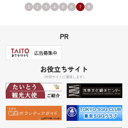
1
2
3
4
5
6
7
8
PR
お役立ちサイト
（外部サイトに遷移します）