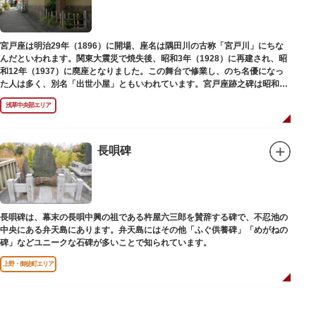
宮戸座は明治29年（1896）に開場、座名は隅田川の古称「宮戸川」にちな
んだといわれます。関東大震災で焼失後、昭和3年（1928）に再建され、昭
和12年（1937）に廃座となりました。この舞台で修業し、のち名優になっ
た人は多く、別名「出世小屋」ともいわれています。宮戸座跡之碑は昭和53
年（1978）に建てられました。
浅草中央部エリア
長唄碑
長唄碑は、幕末の長唄中興の祖である杵屋六三郎を賛辞する碑で、不忍池の
中央にある弁天島にあります。弁天島にはその他「ふぐ供養碑」「めがねの
碑」などユニークな石碑が多いことで知られています。
上野・御徒町エリア