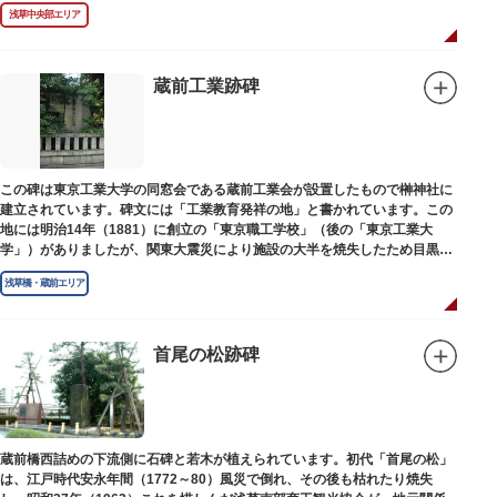
墓は願竜寺（がんりゅうじ）境内にあります。
浅草中央部エリア
蔵前工業跡碑
この碑は東京工業大学の同窓会である蔵前工業会が設置したもので榊神社に
建立されています。碑文には「工業教育発祥の地」と書かれています。この
地には明治14年（1881）に創立の「東京職工学校」（後の「東京工業大
学」）がありましたが、関東大震災により施設の大半を焼失したため目黒に
移転しました。
浅草橋・蔵前エリア
首尾の松跡碑
蔵前橋西詰めの下流側に石碑と若木が植えられています。初代「首尾の松」
は、江戸時代安永年間（1772～80）風災で倒れ、その後も枯れたり焼失