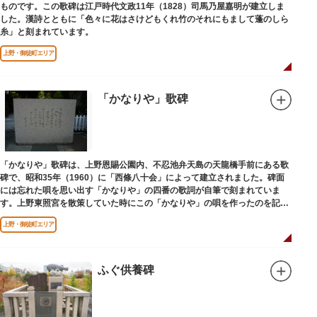
ものです。この歌碑は江戸時代文政11年（1828）司馬乃屋嘉明が建立しま
した。漢詩とともに「色々に花はさけどもくれ竹のそれにもまして蓬のしら
糸」と刻まれています。
上野・御徒町エリア
「かなりや」歌碑
「かなりや」歌碑は、上野恩賜公園内、不忍池弁天島の天龍橋手前にある歌
碑で、昭和35年（1960）に「西條八十会」によって建立されました。碑面
には忘れた唄を思い出す「かなりや」の四番の歌詞が自筆で刻まれていま
す。上野東照宮を散策していた時にこの「かなりや」の唄を作ったのを記念
してこの地に建てられました。
上野・御徒町エリア
ふぐ供養碑