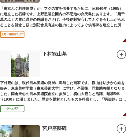
「東京ふぐ料理連盟」が、フグの霊を供養するために、昭和40年（1965）
に建立した石碑です。上野恩賜公園内の不忍池の弁天島にあります。「幾千
萬のふぐの霊に満腔の感謝をささげ、今後絶對安心してふぐを召し上がられ
ることを祈念し茲に別記會員有志の協力によってふぐ供養碑を建立した所以
であります」と刻まれています。
上野・御徒町エリア
下村観山墓
下村観山は、現代日本美術の発展に寄与した画家です。観山は幼少から絵を
好み、東京美術学校（東京芸術大学）に学び、卒業後、同校助教授となりま
した。岡倉天心の日本美術院創立に参加し、横山大観らと活躍、昭和5年
（1930）に没しました。歴史を題材としたものを得意とし、「弱法師」は代
表作です。お墓は安立寺（あんりゅうじ）にあります。
谷中エリア
宮戸座跡碑