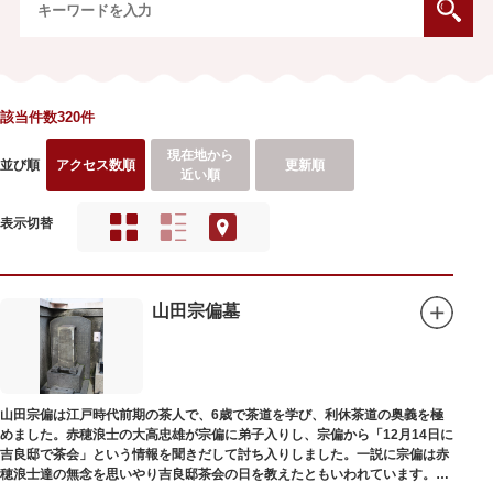
該当件数320件
現在地から
並び順
アクセス数順
更新順
近い順
表示切替
山田宗偏墓
山田宗偏は江戸時代前期の茶人で、6歳で茶道を学び、利休茶道の奥義を極
めました。赤穂浪士の大高忠雄が宗偏に弟子入りし、宗偏から「12月14日に
吉良邸で茶会」という情報を聞きだして討ち入りしました。一説に宗偏は赤
穂浪士達の無念を思いやり吉良邸茶会の日を教えたともいわれています。お