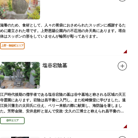
滋養のため、食材として、人々の胃袋におさめられたスッポンに感謝するた
めに建立された塔です。上野恩賜公園内の不忍池の弁天島にあります。塔自
体はスッポンの形をしていませんが輪郭が彫ってあります。
上野・御徒町エリア
塩谷宕陰墓
江戸時代後期の儒学者である塩谷宕陰の墓は谷中墓地と称される区域の天王
寺霊園にあります。宕陰は昌平黌に入門し、また松崎慊堂に学びました。遠
江掛川藩主の太田氏に仕え、ペリー来航の際に献策し、海防論を著しまし
た。芳野金陵、安井息軒と並んで安政･文久の三博士と称えられ昌平黌の教
授として多くの文人を育て、慶応3年 （1867）に没しました。
谷中エリア