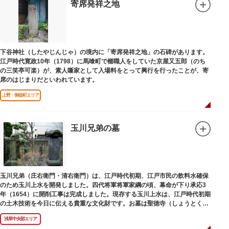
寄席発祥之地
下谷神社（したやじんじゃ）の境内に「寄席発祥之地」の石碑があります。
江戸時代寛政10年（1798）に馬喰町で櫛職人をしていた京屋又五郎（のち
の三笑亭可楽）が、素人噺家として入場料をとって興行を行ったことが、寄
席のはじまりだといわれています。
上野・御徒町エリア
玉川兄弟の墓
玉川兄弟（庄右衛門・清右衛門）は、江戸時代初期、江戸市民の飲料水確保
のため玉川上水を開発しました。四代将軍将軍家綱の頃、幕命が下り承応3
年（1654）に開削工事は完成しました。現存する玉川上水は、江戸時代初期
の土木技術を今日に伝える貴重な文化財です。お墓は聖徳寺（しょうとく
じ）にあります。
浅草中央部エリア