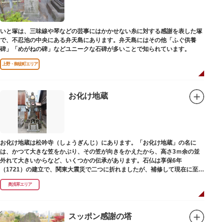
いと塚は、三味線や琴などの芸事にはかかせない糸に対する感謝を表した塚
で、不忍池の中央にある弁天島にあります。弁天島にはその他「ふぐ供養
碑」「めがねの碑」などユニークな石碑が多いことで知られています。
上野・御徒町エリア
お化け地蔵
お化け地蔵は松吟寺（しょうぎんじ）にあります。「お化け地蔵」の名に
は、かつて大きな笠をかぶり、その笠が向きをかえたから、高さ3ｍ余の並
外れて大きいからなど、いくつかの伝承があります。石仏は享保6年
（1721）の建立で、関東大震災で二つに折れましたが、補修して現在に至っ
ています。常夜灯は、寛政2年（1790）に建てられました。
奥浅草エリア
スッポン感謝の塔