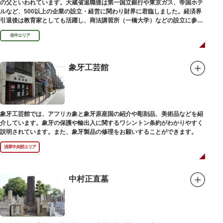
の父といわれています。大蔵省退職後は第一国立銀行や東京ガス、帝国ホテ
ルなど、500以上の企業の設立・経営に関わり財界に君臨しました。経済界
引退後は教育家としても活躍し、商法講習所（一橋大学）などの設立に参画
しました。お墓は谷中霊園にあります。
谷中エリア
象牙工芸館
象牙工芸館では、アフリカ象と象牙原産国の紹介や彫刻品、美術品などを紹
介しています。象牙の保護や輸出入に関するワシントン条約がわかりやすく
説明されています。また、象牙製品の修理をお願いすることができます。
浅草中央部エリア
中村正直墓