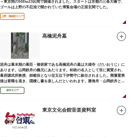
～東京間の508㎞23区間で開催されました。スタートは京都の三条大橋で、
ゴールは上野の不忍池で開かれていた博覧会場の正面玄関でした。
上野・御徒町エリア
高橋泥舟墓
泥舟は幕末期の幕臣・槍術家である高橋泥舟の墓は大雄寺（だいおうじ）に
あります。山岡鉄舟の義兄にあたります。剣術の名人として世に賞賛され、
幕府講武所教授、師範役となり従五位下伊勢守に叙任されました。廃藩置県
後は要職を退き、隠棲し書を楽しんだといわれます。勝海舟・山岡鉄舟と共
に幕末の三舟といわれています。
谷中エリア
東京文化会館音楽資料室