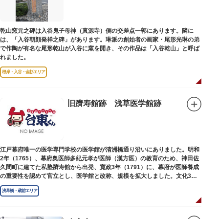
乾山窯元之碑は入谷鬼子母神（真源寺）側の交差点一郭にあります。隣に
は、「入谷朝顔発祥之碑」があります。琳派の創始者の画家・尾形光琳の弟
で作陶が有名な尾形乾山が入谷に窯を開き、その作品は「入谷乾山」と呼ば
れました。
根岸・入谷・金杉エリア
旧躋寿館跡 浅草医学館跡
江戸幕府唯一の医学専門学校の医学館が清洲橋通り沿いにありました。明和
2年（1765）、幕府奥医師多紀元孝が医師（漢方医）の教育のため、神田佐
久間町に建てた私塾躋寿館から出発、寛政3年（1791）に、幕府が医師養成
の重要性を認めて官立とし、医学館と改称、規模を拡大しました。文化3年
（1806）、大火に遭い焼失しましたが、同年に旧向柳原一丁目に移転、再建
浅草橋・蔵前エリア
されました。
敷地は約7千平方メートル、代々多紀家がその監督に当たり、天保14年
（1843）には寄宿舎を設けて全寮制とし、広く一般からも入学を許可し、子