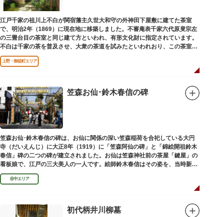
江戸千家の祖川上不白が関宿藩主久世大和守の外神田下屋敷に建てた茶室
で、明治2年（1869）に現在地に移築しました。不審庵表千家六代原叟宗左
の三畳台目の茶室と同じ建て方といわれ、有形文化財に指定されています。
不白は千家の茶を普及させ、大衆の茶道を試みたといわれおり、この茶室は
江戸千家を広める拠点となりました。
上野・御徒町エリア
笠森お仙･鈴木春信の碑
笠森お仙･鈴木春信の碑は、お仙に関係の深い笠森稲荷を合祀している大円
寺（だいえんじ）に大正8年（1919）に「笠森阿仙の碑」と「錦絵開祖鈴木
春信」碑の二つの碑が建立されました。お仙は笠森神社前の茶屋「鍵屋」の
看板娘で、江戸の三大美人の一人です。絵師鈴木春信はその姿を、当時新し
い絵画様式である多色刷り版画「錦絵」に描きました。
谷中エリア
初代柄井川柳墓