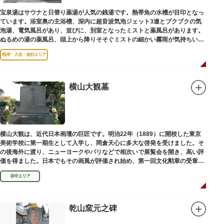
宝泉湯はサウナと日替り薬湯が人気の銭湯です。熱帯魚の水槽が目印となっ
ています。浴室奥の主浴槽、深内に超音波気泡ジェット3連とブクブクの気
泡湯、電気風呂があり、並びに、別室となったミストと薬風呂があります。
ぬるめの湯の薬風呂、頭上から降りそそぐミストの細かい霧雨が気持ちいい
と評判です。
根岸・入谷・金杉エリア
横山大観墓
横山大観は、近代日本画壇の巨匠です。明治22年（1889）に開校した東京
美術学校に第一期生として入学し、岡倉天心に多大な啓発を受けました。そ
の後海外に渡り、ニューヨークやパリなどで相次いで展覧会を開き、高い評
価を得ました。日本でもその画風が評価され始め、第一回文化勲章の受章者
となりました。お墓は谷中霊園にあります。
谷中エリア
乾山窯元之碑