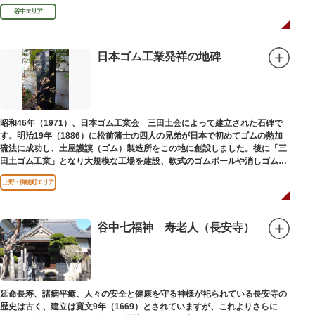
谷中エリア
日本ゴム工業発祥の地碑
昭和46年（1971）、日本ゴム工業会 三田土会によって建立された石碑で
す。明治19年（1886）に松前藩士の四人の兄弟が日本で初めてゴムの熱加
硫法に成功し、土屋護謨（ゴム）製造所をこの地に創設しました。後に「三
田土ゴム工業」となり大規模な工場を建設、軟式のゴムボールや消しゴムな
ど新しいゴム製品を次々に開発しました。
上野・御徒町エリア
谷中七福神 寿老人（長安寺）
延命長寿、諸病平癒、人々の安全と健康を守る神様が祀られている長安寺の
歴史は古く、建立は寛文9年（1669）とされていますが、これよりさらに