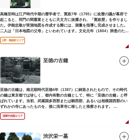
高橋至時は江戸時代中期の暦学者で、寛政7年（1795）に改暦の議が幕府で
起こると、同門の間重富とともに天文方に抜擢され、「寛政歴」を作りまし
た。伊能忠敬が実測地図を作成する際には、測量を指導し完成させました。
二人は「日本地図の父母」といわれています。文化元年（1804）肺患のため
没しました。お墓は源空寺（げんくうじ）にあります。
上野・御徒町エリア
至徳の古鐘
至徳の古鐘は、南北朝時代至徳4年（1387）に鋳造されたもので、その時代
の鐘は東京都では珍しく、都内有数の古鐘として、特に「至徳の古鐘」と呼
ばれています。当初、武蔵国多西郡または騎西郡、あるいは相模国西郡のい
ずれかの寺にあったものを、後に浅草寺に移したと推察されます。
現在は、五重塔北側の絵馬堂内に保管されています。絵馬堂は通常非公開と
浅草中央部エリア
なっていますが、不定期で行われる「伝法院庭園拝観と絵馬展」が開催され
る際は、展示されている至徳の古鐘を見ることができます。
渋沢栄一墓