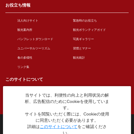
お役立ち情報
法人向けサイト
緊急時のお役立ち
観光案内所
観光ボランティアガイド
パンフレットダウンロード
写真ギャラリー
ユニバーサルツーリズム
習慣とマナー
食の多様性
観光統計
リンク集
このサイトについて
当サイトでは、利便性の向上と利用状況の解
このサイトについて
広告掲載について
析、広告配信のためにCookieを使用していま
お問い合わせ
す。
サイトを閲覧いただく際には、Cookieの使用
に同意いただく必要があります。
台東区役所観光課
詳細は
このサイトについて
をご確認くださ
〒110-8615 東京都台東区東上野4丁目5番6号
い。
TEL：03-5246-1151