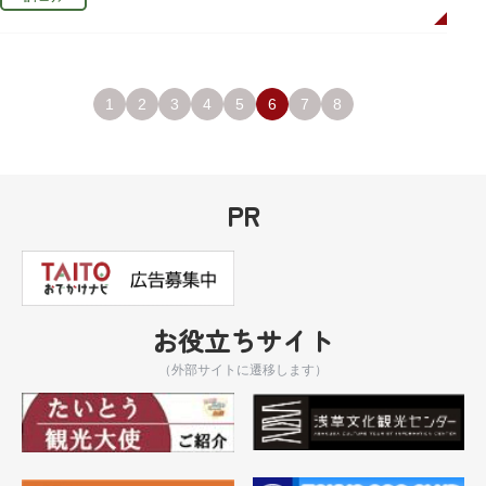
1
2
3
4
5
6
7
8
PR
お役立ちサイト
（外部サイトに遷移します）