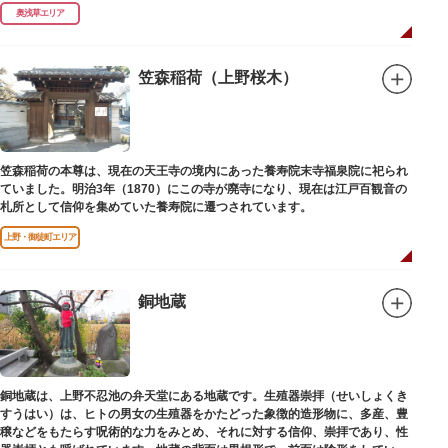
延命長寿の神として奉安されたものです。
奥浅草エリア
笠森稲荷（上野桜木）
笠森稲荷の本尊は、現在の天王寺の境内にあった養寿院末寺福泉院に祀られ
ていました。明治3年（1870）にこの寺が廃寺になり、現在は江戸百観音の
札所として信仰を集めていた養寿院に遷つされています。
上野・御徒町エリア
銅地蔵
銅地蔵は、上野不忍池の弁天堂にある地蔵です。生殖器崇拝（せいしょくき
すうはい）は、ヒトの男女の生殖器をかたどった象徴的造形物に、多産、豊
穣などをもたらす呪術的な力をみとめ、それに対する信仰、崇拝であり、性