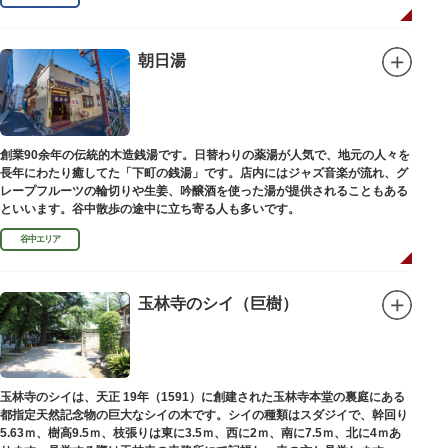
朝日湯
創業90余年の伝統的木造銭湯です。日替わりの薬湯が人気で、地元の人々を
長年にわたり癒してた「下町の銭湯」です。店内にはジャズ音楽が流れ、グ
レープフルーツの輪切りや生姜、吟醸酒を使った湯が提供されることもある
といいます。谷中散歩の途中に立ち寄る人も多いです。
谷中エリア
玉林寺のシイ（巨樹）
玉林寺のシイは、天正 19年（1591）に創建された玉林寺本堂の裏庭にある
都指定天然記念物の巨大なシイの木です。シイの種類はスダジイで、幹回り
5.63ｍ、樹高9.5ｍ、枝張りは東に3.5ｍ、西に2ｍ、南に7.5ｍ、北に4ｍあ