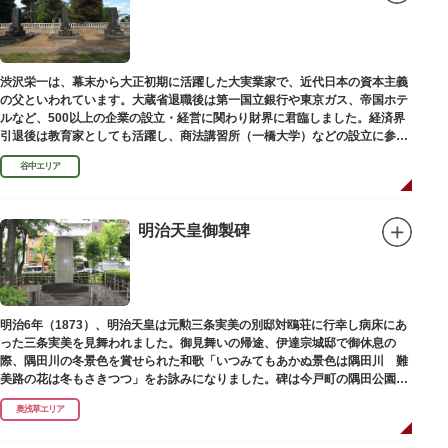
渋沢栄一は、幕末から大正初期に活躍した大実業家で、近代日本の資本主義
の父といわれています。大蔵省退職後は第一国立銀行や東京ガス、帝国ホテ
ルなど、500以上の企業の設立・経営に関わり財界に君臨しました。経済界
引退後は教育家としても活躍し、商法講習所（一橋大学）などの設立に参画
しました。お墓は谷中霊園にあります。
谷中エリア
明治天皇御製碑
明治6年（1873）、明治天皇は元勲三条実美の別邸対鴎荘に行幸し病床にあ
った三条実美を見舞われました。御見舞いの帰途、伊達宗城邸で御休息の
際、隅田川の冬景色を賞せられた和歌「いつみてもあかぬ景色は隅田川 難
美路の花は冬もさきつつ」をお詠みになりました。碑は今戸町の隅田公園内
にあります。
奥浅草エリア