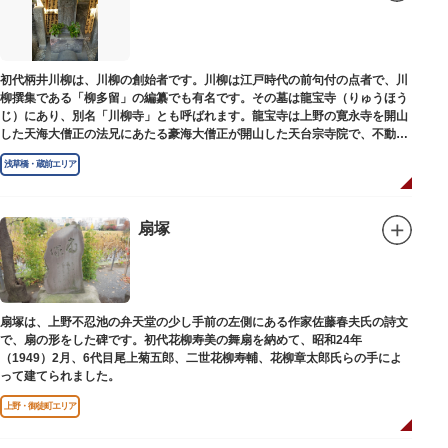
初代柄井川柳は、川柳の創始者です。川柳は江戸時代の前句付の点者で、川
柳撰集である「柳多留」の編纂でも有名です。その墓は龍宝寺（りゅうほう
じ）にあり、別名「川柳寺」とも呼ばれます。龍宝寺は上野の寛永寺を開山
した天海大僧正の法兄にあたる豪海大僧正が開山した天台宗寺院で、不動明
王の梵字を刻んだ板碑が境内に残っています。
浅草橋・蔵前エリア
扇塚
扇塚は、上野不忍池の弁天堂の少し手前の左側にある作家佐藤春夫氏の詩文
で、扇の形をした碑です。初代花柳寿美の舞扇を納めて、昭和24年
（1949）2月、6代目尾上菊五郎、二世花柳寿輔、花柳章太郎氏らの手によ
って建てられました。
上野・御徒町エリア