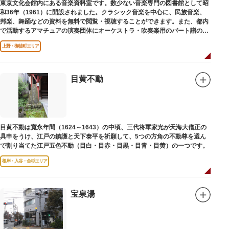
東京文化会館内にある音楽資料室です。数少ない音楽専門の図書館として昭
和36年（1961）に開設されました。クラシック音楽を中心に、民族音楽、
邦楽、舞踊などの資料を無料で閲覧・視聴することができます。また、都内
で活動するアマチュアの演奏団体にオーケストラ・吹奏楽用のパート譜の館
外貸出も行っています。
上野・御徒町エリア
目黄不動
目黄不動は寛永年間（1624～1643）の中頃、三代将軍家光が天海大僧正の
具申をうけ、江戸の鎮護と天下泰平を祈願して、5つの方角の不動尊を選ん
で割り当てた江戸五色不動（目白・目赤・目黒・目青・目黄）の一つです。
根岸・入谷・金杉エリア
宝泉湯