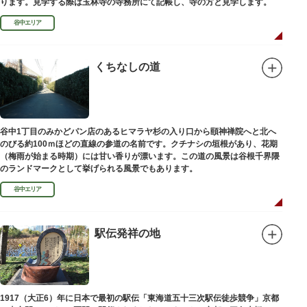
ります。見学する際は玉林寺の寺務所にて記帳し、寺の方と見学します。
谷中エリア
くちなしの道
谷中1丁目のみかどパン店のあるヒマラヤ杉の入り口から頤神禅院へと北へ
のびる約100ｍほどの直線の参道の名前です。クチナシの垣根があり、花期
（梅雨が始まる時期）には甘い香りが漂います。この道の風景は谷根千界隈
のランドマークとして挙げられる風景でもあります。
谷中エリア
駅伝発祥の地
1917（大正6）年に日本で最初の駅伝「東海道五十三次駅伝徒歩競争」京都