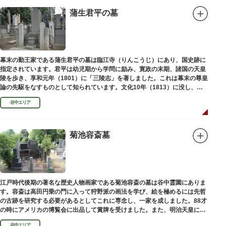
蒲生君平の墓
幕末の勤王家である蒲生君平の墓は臨江寺（りんこうじ）にあり、国史跡に
指定されています。君平は幼児期から学問に励み、寛政の末期、諸国の天皇
陵を歩き、享和元年（1801）に「三陵志」を著しました。これは幕末の尊皇
論の先駆をなすものとして知られています。文化10年（1813）に没し、高
山彦三郎や林子平と共に「寛政三奇人」の一人にあげられています。
谷中エリア
菊池容斎墓
江戸時代後期の著名な歴史人物画家である菊池容斎の墓は谷中霊園にありま
す。容斎は高田円乗の門に入って狩野派の画法を学び、絵を極めるには先哲
の古跡を研究する必要があるとしてこれに専念し、一家を成しました。88才
の時にアメリカの博覧会に出品して賞牌を受けました。また、明治天皇に
「日本画史」の称を賜りました。
谷中エリア