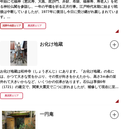
年始に七福神（恵比寿、大黒、毘沙門、弁財、布袋、福禄寿、寿老人）を祀
る神社仏閣を参詣し、一年の平穏を祈る正月行事。江戸時代末期に始まり戦
後は中断していましたが、1977年に復活し今日に受け継がれ親しまれていま
す。
浅草中央部エリア
奥浅草エリア
浅草名所七福神の特徴は福禄寿、寿老人が2社ずつあり、巡る社寺が9ヶ所あ
るところ。九は数の究み、鳩と言う字にも使われていて、鳩は「集まる」と
いう縁起の良い意味を持つ故事に由来しているそうです。福笹に各社寺の福
絵馬をつけ、色紙・福絵に御朱印をいただきながら巡拝しましょう。
お化け地蔵
江戸文化発祥の地といわれる浅草には、観音様の境内を中心として広く各所
に名所・旧跡があります。七福神をめぐる途中、これらの名跡も訪ねながら
江戸文化の面影を偲んでみてはいかがでしょうか。
御利益にあやかりながらの散策は、福徳と心の安らぎを与えてくれることで
お化け地蔵は松吟寺（しょうぎんじ）にあります。「お化け地蔵」の名に
しょう。
は、かつて大きな笠をかぶり、その笠が向きをかえたから、高さ3ｍ余の並
外れて大きいからなど、いくつかの伝承があります。石仏は享保6年
（1721）の建立で、関東大震災で二つに折れましたが、補修して現在に至っ
ています。常夜灯は、寛政2年（1790）に建てられました。
奥浅草エリア
一円庵