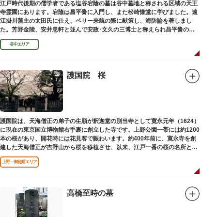
江戸時代後期の儒学者である塩谷宕陰の墓は谷中墓地と称される区域の天王
寺霊園にあります。宕陰は昌平黌に入門し、また松崎慊堂に学びました。遠
江掛川藩主の太田氏に仕え、ペリー来航の際に献策し、海防論を著しまし
た。芳野金陵、安井息軒と並んで安政･文久の三博士と称えられ昌平黌の教
授として多くの文人を育て、慶応3年 （1867）に没しました。
谷中エリア
護国院 桜
護国院は、天海僧正の弟子の生順が釈迦堂の別当寺として寛永元年（1624）
に現在の東京国立博物館右手裏に創立した寺です。上野公園一帯には約1200
本の桜があり、開花時には花見客で賑わいます。約400年前に、寛永寺を創
建した天海僧正が吉野山から桜を移植させ、以来、江戸一番の桜の名所とし
て今日に及んでいます。
上野・御徒町エリア
高橋至時の墓