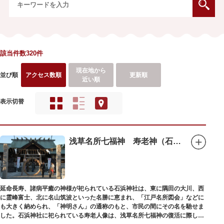
該当件数320件
現在地から
並び順
アクセス数順
更新順
近い順
表示切替
浅草名所七福神 寿老神（石浜神社）
延命長寿、諸病平癒の神様が祀られている石浜神社は、東に隅田の大川、西
に霊峰富士、北に名山筑波といった名勝に恵まれ、「江戸名所図会」などに
も大きく納められ、「神明さん」の通称のもと、市民の間にその名を馳せま
した。石浜神社に祀られている寿老人像は、浅草名所七福神の復活に際し、