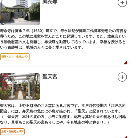
弟育成をはかるなど、江戸時代後期から明治維新に至る日本の医学振興に貢
寿永寺
献しました。
※現在、この場所に「旧躋寿館跡 浅草医学館跡」に関する案内板や説明版
等は設置されておりません。
寿永寺は寛永７年（1630）建立で、寿永法尼が徳川二代将軍秀忠公の菩提を
葬うため、この地に庵室を営んだことに起源しています。また、放生会とい
う動物慰霊の文を発願し、布袋尊を勧請して祀っています。幸福を授けると
いう布袋尊は、地域の人々に長く愛されています。
根岸・入谷・金杉エリア
聖天宮
聖天宮は、上野不忍池の弁天堂にあるお宮です。江戸時代後期の「江戸名所
図会」には、弁天島の北には小島が描かれ、「聖天」と記されています。
（「聖天宮 本社の北の方、小島に勧請す。此島は其始弁天の祠ありし旧地
なり。其頃もこの聖天の宮ありしにや、今も地主の神と称せり」）
上野・御徒町エリア