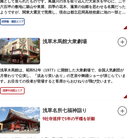
園として造られたものです。鳥越川の水を取り込んだ大泉水を中心に、二千
六百坪の敷地に築山や東屋、四季の花木、蓬莱の仙郷を思わせる名園だった
ようですが、関東大震災で荒廃し、現在は都立忍岡高校校庭に池の一部と都
指定の天然記念物の大イチョウを残すのみです。
浅草橋・蔵前エリア
浅草木馬館大衆劇場
浅草木馬館は、昭和52年（1977）に開館した大衆劇場で、全国人気劇団が
月替わりで公演し、「涙あり笑いあり」の芝居や舞踊ショーが演じらていま
す。お目当ての役者が登場すると客席からおひねりが飛び交います。
浅草中央部エリア
浅草名所七福神詣り
9社寺巡拝で1年の平穏を祈願