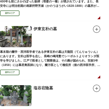
400年も前にさかのぼった板碑（塔婆の一種）が残されています。また、長
安寺には明治初期の画家狩野芳崖（かのうほうがい1828-1888）の墓所があ
ります。
谷中エリア
伊東玄朴の墓
幕末期の蘭学・西洋医学者である伊東玄朴の墓は天龍院（てんりゅういん）
にあります。玄朴は医学を志し、長崎の鳴滝塾でシーボルトよりオランダ医
学を学びました。江戸で医者として開業後は、その腕が認められ、安政5年
（1858）には幕府奥医師になり、蘭方医として種痘所（後の西洋医学所、現
東京大学医学部）の開設などに尽力し、明治4年（1871）72歳で没しまし
谷中エリア
た。
塩谷宕陰墓