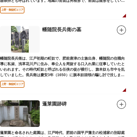
器崇拝とも呼ばれています。地蔵の背面は男根形で、前面は陰形をしていま
す。
上野・御徒町エリア
幡随院長兵衛の墓
幡随院長兵衛は、江戸初期の町奴で、肥前唐津の士族出身、幡随院の住職向
導に私淑、浅草花川戸に住み、奉公人を周旋する口入れ業に従事していたと
いわれます。その時代町奴と呼ばれる任侠の徒が横行し、旗本奴も市中を乱
していました。長兵衛は慶安3年（1650）に旗本奴頭領の騙し討で没しまし
た。お墓は源空寺（げんくうじ）にあります。
上野・御徒町エリア
蓬莱園跡碑
蓬莱園と命名された庭園は、江戸時代、肥前の国平戸藩主の松浦家の別邸庭