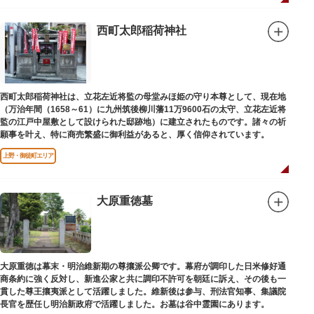
西町太郎稲荷神社
西町太郎稲荷神社は、立花左近将監の母堂みほ姫の守り本尊として、現在地
（万治年間（1658～61）に九州筑後柳川藩11万9600石の太守、立花左近将
監の江戸中屋敷として設けられた邸跡地）に建立されたものです。諸々の祈
願事を叶え、特に商売繁盛に御利益があると、厚く信仰されています。
上野・御徒町エリア
大原重徳墓
大原重徳は幕末・明治維新期の尊攘派公卿です。幕府が調印した日米修好通
商条約に強く反対し、新進公家と共に調印不許可を朝廷に訴え、その後も一
貫した尊王攘夷派として活躍しました。維新後は参与、刑法官知事、集議院
長官を歴任し明治新政府で活躍しました。お墓は谷中霊園にあります。