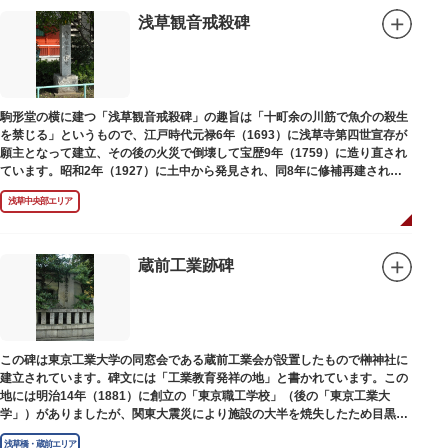
浅草観音戒殺碑
駒形堂の横に建つ「浅草観音戒殺碑」の趣旨は「十町余の川筋で魚介の殺生
を禁じる」というもので、江戸時代元禄6年（1693）に浅草寺第四世宣存が
願主となって建立、その後の火災で倒壊して宝歴9年（1759）に造り直され
ています。昭和2年（1927）に土中から発見され、同8年に修補再建された
碑がどちらのものであるかは不明です。
浅草中央部エリア
蔵前工業跡碑
この碑は東京工業大学の同窓会である蔵前工業会が設置したもので榊神社に
建立されています。碑文には「工業教育発祥の地」と書かれています。この
地には明治14年（1881）に創立の「東京職工学校」（後の「東京工業大
学」）がありましたが、関東大震災により施設の大半を焼失したため目黒に
移転しました。
浅草橋・蔵前エリア